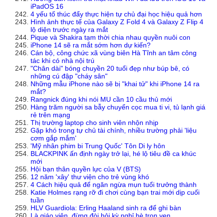
iPadOS 16
4 yếu tố thúc đẩy thực hiện tự chủ đại học hiệu quả hơn
Hình ảnh thực tế của Galaxy Z Fold 4 và Galaxy Z Flip 4
lộ diện trước ngày ra mắt
Pique và Shakira tạm thời chia nhau quyền nuôi con
iPhone 14 sẽ ra mắt sớm hơn dự kiến?
Cán bộ, công chức xã vùng biên Hà Tĩnh an tâm công
tác khi có nhà nội trú
"Chân dài" bóng chuyền 20 tuổi đẹp như búp bê, có
những cú đập "cháy sân"
Những mẫu iPhone nào sẽ bị "khai tử" khi iPhone 14 ra
mắt?
Rangnick đúng khi nói MU cần 10 cầu thủ mới
Hàng trăm người sa bẫy chuyển cọc mua ti vi, tủ lạnh giá
rẻ trên mạng
Thị trường laptop cho sinh viên nhộn nhịp
Gặp khó trong tự chủ tài chính, nhiều trường phải 'liệu
cơm gắp mắm'
'Mỹ nhân phim bi Trung Quốc' Tôn Di ly hôn
BLACKPINK ấn định ngày trở lại, hé lộ tiêu đề ca khúc
mới
Hội bạn thân quyền lực của V (BTS)
12 năm 'xây' thư viện cho trẻ vùng khó
4 Cách hiệu quả để ngăn ngừa mụn tuổi trưởng thành
Katie Holmes rạng rỡ đi chơi cùng bạn trai mới dịp cuối
tuần
HLV Guardiola: Erling Haaland sinh ra để ghi bàn
Là giáo viên, đừng đòi hỏi kỳ nghỉ hè trọn vẹn