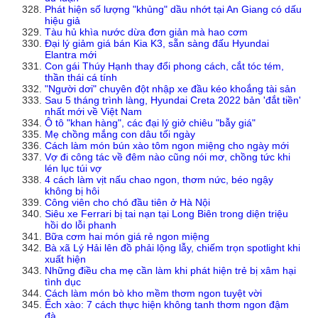
Phát hiện số lượng "khủng" dầu nhớt tại An Giang có dấu
hiệu giả
Tàu hủ khìa nước dừa đơn giản mà hao cơm
Đại lý giảm giá bán Kia K3, sẵn sàng đấu Hyundai
Elantra mới
Con gái Thúy Hạnh thay đổi phong cách, cắt tóc tém,
thần thái cá tính
"Người dơi" chuyên đột nhập xe đầu kéo khoắng tài sản
Sau 5 tháng trình làng, Hyundai Creta 2022 bản 'đắt tiền'
nhất mới về Việt Nam
Ô tô "khan hàng", các đại lý giở chiêu "bẫy giá"
Mẹ chồng mắng con dâu tối ngày
Cách làm món bún xào tôm ngon miệng cho ngày mới
Vợ đi công tác về đêm nào cũng nói mơ, chồng tức khi
lén lục túi vợ
4 cách làm vịt nấu chao ngon, thơm nức, béo ngậy
không bị hôi
Công viên cho chó đầu tiên ở Hà Nội
Siêu xe Ferrari bị tai nạn tại Long Biên trong diện triệu
hồi do lỗi phanh
Bữa cơm hai món giá rẻ ngon miệng
Bà xã Lý Hải lên đồ phải lộng lẫy, chiếm trọn spotlight khi
xuất hiện
Những điều cha mẹ cần làm khi phát hiện trẻ bị xâm hại
tình dục
Cách làm món bò kho mềm thơm ngon tuyệt vời
Ếch xào: 7 cách thực hiện không tanh thơm ngon đậm
đà