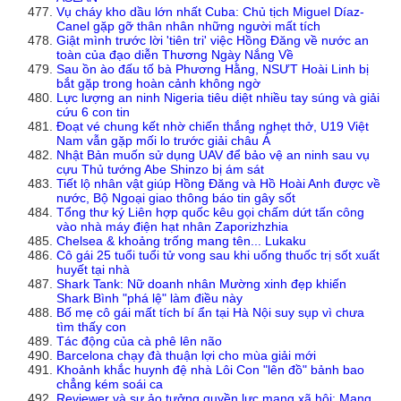
Vụ cháy kho dầu lớn nhất Cuba: Chủ tịch Miguel Díaz-
Canel gặp gỡ thân nhân những người mất tích
Giật mình trước lời 'tiên tri' việc Hồng Đăng về nước an
toàn của đạo diễn Thương Ngày Nắng Về
Sau ồn ào đấu tố bà Phương Hằng, NSƯT Hoài Linh bị
bắt gặp trong hoàn cảnh không ngờ
Lực lượng an ninh Nigeria tiêu diệt nhiều tay súng và giải
cứu 6 con tin
Đoạt vé chung kết nhờ chiến thắng nghẹt thở, U19 Việt
Nam vẫn gặp mối lo trước giải châu Á
Nhật Bản muốn sử dụng UAV để bảo vệ an ninh sau vụ
cựu Thủ tướng Abe Shinzo bị ám sát
Tiết lộ nhân vật giúp Hồng Đăng và Hồ Hoài Anh được về
nước, Bộ Ngoại giao thông báo tin gây sốt
Tổng thư ký Liên hợp quốc kêu gọi chấm dứt tấn công
vào nhà máy điện hạt nhân Zaporizhzhia
Chelsea & khoảng trống mang tên... Lukaku
Cô gái 25 tuổi tuổi tử vong sau khi uống thuốc trị sốt xuất
huyết tại nhà
Shark Tank: Nữ doanh nhân Mường xinh đẹp khiến
Shark Bình "phá lệ" làm điều này
Bố mẹ cô gái mất tích bí ẩn tại Hà Nội suy sụp vì chưa
tìm thấy con
Tác động của cà phê lên não
Barcelona chạy đà thuận lợi cho mùa giải mới
Khoảnh khắc huynh đệ nhà Lôi Con "lên đồ" bảnh bao
chẳng kém soái ca
Reviewer và sự ảo tưởng quyền lực mạng xã hội: Mạng