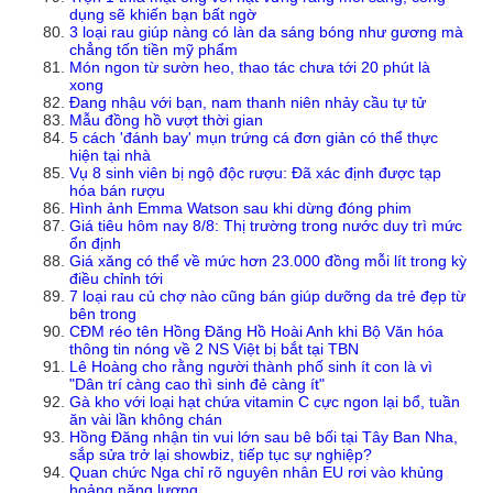
dụng sẽ khiến bạn bất ngờ
3 loại rau giúp nàng có làn da sáng bóng như gương mà
chẳng tốn tiền mỹ phẩm
Món ngon từ sườn heo, thao tác chưa tới 20 phút là
xong
Đang nhậu với bạn, nam thanh niên nhảy cầu tự tử
Mẫu đồng hồ vượt thời gian
5 cách 'đánh bay' mụn trứng cá đơn giản có thể thực
hiện tại nhà
Vụ 8 sinh viên bị ngộ độc rượu: Đã xác định được tạp
hóa bán rượu
Hình ảnh Emma Watson sau khi dừng đóng phim
Giá tiêu hôm nay 8/8: Thị trường trong nước duy trì mức
ổn định
Giá xăng có thể về mức hơn 23.000 đồng mỗi lít trong kỳ
điều chỉnh tới
7 loại rau củ chợ nào cũng bán giúp dưỡng da trẻ đẹp từ
bên trong
CĐM réo tên Hồng Đăng Hồ Hoài Anh khi Bộ Văn hóa
thông tin nóng về 2 NS Việt bị bắt tại TBN
Lê Hoàng cho rằng người thành phố sinh ít con là vì
"Dân trí càng cao thì sinh đẻ càng ít"
Gà kho với loại hạt chứa vitamin C cực ngon lại bổ, tuần
ăn vài lần không chán
Hồng Đăng nhận tin vui lớn sau bê bối tại Tây Ban Nha,
sắp sửa trở lại showbiz, tiếp tục sự nghiệp?
Quan chức Nga chỉ rõ nguyên nhân EU rơi vào khủng
hoảng năng lượng