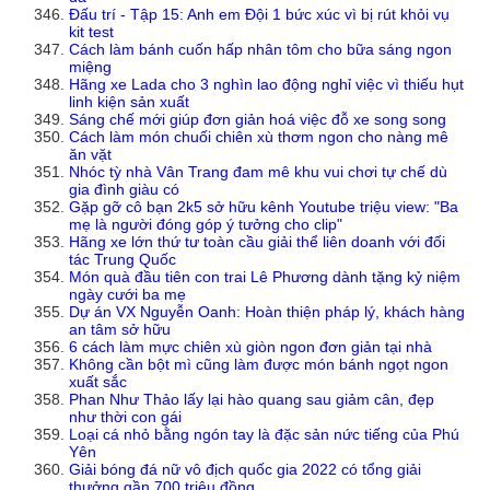
Đấu trí - Tập 15: Anh em Đội 1 bức xúc vì bị rút khỏi vụ
kit test
Cách làm bánh cuốn hấp nhân tôm cho bữa sáng ngon
miệng
Hãng xe Lada cho 3 nghìn lao động nghỉ việc vì thiếu hụt
linh kiện sản xuất
Sáng chế mới giúp đơn giản hoá việc đỗ xe song song
Cách làm món chuối chiên xù thơm ngon cho nàng mê
ăn vặt
Nhóc tỳ nhà Vân Trang đam mê khu vui chơi tự chế dù
gia đình giàu có
Gặp gỡ cô bạn 2k5 sở hữu kênh Youtube triệu view: "Ba
mẹ là người đóng góp ý tưởng cho clip"
Hãng xe lớn thứ tư toàn cầu giải thể liên doanh với đối
tác Trung Quốc
Món quà đầu tiên con trai Lê Phương dành tặng kỷ niệm
ngày cưới ba mẹ
Dự án VX Nguyễn Oanh: Hoàn thiện pháp lý, khách hàng
an tâm sở hữu
6 cách làm mực chiên xù giòn ngon đơn giản tại nhà
Không cần bột mì cũng làm được món bánh ngọt ngon
xuất sắc
Phan Như Thảo lấy lại hào quang sau giảm cân, đẹp
như thời con gái
Loại cá nhỏ bằng ngón tay là đặc sản nức tiếng của Phú
Yên
Giải bóng đá nữ vô địch quốc gia 2022 có tổng giải
thưởng gần 700 triệu đồng