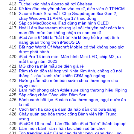
Tuchel xác nhận Alonso sẽ rời Chelsea
Kẻ lừa đảo chuyên nhắm vào ca sĩ, diễn viên ở TP.HCM
Xiaomi Book S ra mắt: Chip Snapdragon 8cx Gen 2,
chạy Windows 11 ARM, giá 17 triệu đồng
Sắp có MacBook và iPad dùng màn hình OLED
Hoài Lâm livestream nhưng lại nói chuyện một cách lan
man đến mức fan không nhận ra nam ca sĩ
iPad Air 5 64GB bị "hắt hủi" khi không hỗ trợ một tính
năng quan trọng trên iPadOS 16
Bất ngờ World Of Warcraft Mobile có thể không bao giờ
được phát hành
iPad Pro 14 inch mới: Màn hình Mini-LED, chip M2, ra
mắt trong năm 2023
MG cho ra mắt mẫu xe điện giá rẻ
Rầm rộ tin đồn tái hợp với Nhật Kim Anh, chồng cũ nói
thẳng 1 câu 'xanh rờn' khiến CĐM ngỡ ngàng
Hướng dẫn nấu món bún sườn chua thơm ngon cho
ngày mới
Làm mới phong cách Athleisure cùng thương hiệu Kipling
Sập cổng chào Công viên Đầm Sen
Bánh canh bột lọc: 6 cách nấu thơm ngon, ngọt nước ăn
là mê
Cách làm há cảo gà đậm đà hấp dẫn cho bữa sáng
Cháy quán tạp hóa trước cổng Bệnh viện Nhi Trung
ương
iPadOS 16 ra mắt: Lần đầu tiên iPad "biến" thành laptop!
Làm món bánh rán nhân lạc chiên xù ăn chơi
Top trending Việt: Càng cao danh vọng, càng dày... soi