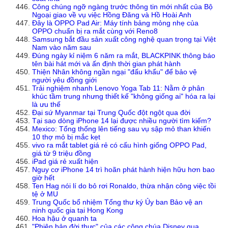
Công chúng ngỡ ngàng trước thông tin mới nhất của Bộ
Ngoại giao về vụ việc Hồng Đăng và Hồ Hoài Anh
Đây là OPPO Pad Air: Máy tính bảng mỏng nhẹ của
OPPO chuẩn bị ra mắt cùng với Reno8
Samsung bắt đầu sản xuất công nghệ quan trọng tại Việt
Nam vào năm sau
Đúng ngày kỉ niệm 6 năm ra mắt, BLACKPINK thông báo
tên bài hát mới và ấn định thời gian phát hành
Thiện Nhân không ngần ngại "đấu khẩu" để bảo vệ
người yêu đồng giới
Trải nghiệm nhanh Lenovo Yoga Tab 11: Nằm ở phân
khúc tầm trung nhưng thiết kế "không giống ai" hóa ra lại
là ưu thế
Đại sứ Myanmar tại Trung Quốc đột ngột qua đời
Tại sao dòng iPhone 14 lại được nhiều người tìm kiếm?
Mexico: Tổng thống lên tiếng sau vụ sập mỏ than khiến
10 thợ mỏ bị mắc kẹt
vivo ra mắt tablet giá rẻ có cấu hình giống OPPO Pad,
giá từ 9 triệu đồng
iPad giá rẻ xuất hiện
Nguy cơ iPhone 14 trì hoãn phát hành hiện hữu hơn bao
giờ hết
Ten Hag nói lí do bỏ rơi Ronaldo, thừa nhận công việc tồi
tệ ở MU
Trung Quốc bổ nhiệm Tổng thư ký Ủy ban Bảo vệ an
ninh quốc gia tại Hong Kong
Hoa hậu ở quanh ta
"Phiên bản đời thực" của các công chúa Disney qua