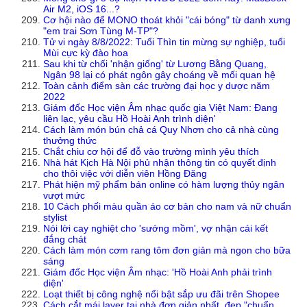
Air M2, iOS 16...?
Cơ hội nào để MONO thoát khỏi "cái bóng" từ danh xưng
"em trai Sơn Tùng M-TP"?
Tử vi ngày 8/8/2022: Tuổi Thìn tin mừng sự nghiệp, tuổi
Mùi cực kỳ đào hoa
Sau khi từ chối 'nhận giống' từ Lương Bằng Quang,
Ngân 98 lại có phát ngôn gây choáng về mối quan hệ
Toàn cảnh điểm sàn các trường đại học y dược năm
2022
Giám đốc Học viện Âm nhạc quốc gia Việt Nam: Đang
liên lạc, yêu cầu Hồ Hoài Anh trình diện'
Cách làm món bún chả cá Quy Nhơn cho cả nhà cùng
thưởng thức
Chắt chiu cơ hội để đỗ vào trường mình yêu thích
Nhà hát Kịch Hà Nội phủ nhận thông tin có quyết định
cho thôi việc với diễn viên Hồng Đăng
Phát hiện mỹ phẩm bán online có hàm lượng thủy ngân
vượt mức
10 Cách phối màu quần áo cơ bản cho nam và nữ chuẩn
stylist
Nói lời cay nghiệt cho 'sướng mồm', vợ nhận cái kết
đắng chát
Cách làm món cơm rang tôm đơn giản mà ngon cho bữa
sáng
Giám đốc Học viện Âm nhạc: 'Hồ Hoài Anh phải trình
diện'
Loạt thiết bị công nghệ nổi bật sắp ưu đãi trên Shopee
Cách cắt mái layer tại nhà đơn giản nhất, đẹp "chuẩn