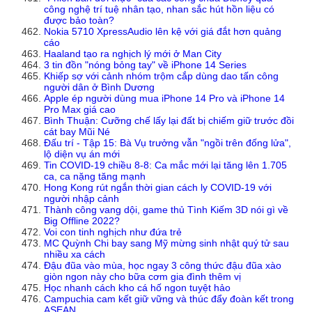
công nghệ trí tuệ nhân tạo, nhan sắc hút hồn liệu có
được bảo toàn?
Nokia 5710 XpressAudio lên kệ với giá đắt hơn quảng
cáo
Haaland tạo ra nghịch lý mới ở Man City
3 tin đồn "nóng bỏng tay" về iPhone 14 Series
Khiếp sợ với cảnh nhóm trộm cắp dùng dao tấn công
người dân ở Bình Dương
Apple ép người dùng mua iPhone 14 Pro và iPhone 14
Pro Max giá cao
Bình Thuận: Cưỡng chế lấy lại đất bị chiếm giữ trước đồi
cát bay Mũi Né
Đấu trí - Tập 15: Bà Vụ trưởng vẫn "ngồi trên đống lửa",
lộ diện vụ án mới
Tin COVID-19 chiều 8-8: Ca mắc mới lại tăng lên 1.705
ca, ca nặng tăng mạnh
Hong Kong rút ngắn thời gian cách ly COVID-19 với
người nhập cảnh
Thành công vang dội, game thủ Tình Kiếm 3D nói gì về
Big Offline 2022?
Voi con tinh nghịch như đứa trẻ
MC Quỳnh Chi bay sang Mỹ mừng sinh nhật quý tử sau
nhiều xa cách
Đậu đũa vào mùa, học ngay 3 công thức đậu đũa xào
giòn ngon này cho bữa cơm gia đình thêm vị
Học nhanh cách kho cá hố ngon tuyệt hảo
Campuchia cam kết giữ vững và thúc đẩy đoàn kết trong
ASEAN