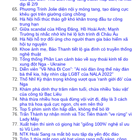
dịp lễ 2/9
Phương Trinh Jolie diện nội y mỏng tang, tạo dáng cực
khêu gợi trên giường cùng chồng
Hà Nội hối thúc tháo gỡ khó khăn trong đầu tư công
trung hạn
Giữa scandal của Hồng Đăng, Hồ Hoài Anh; Mạnh
Trường bị nhắc nhở khi hé lộ lịch trình đi Châu Âu
Hà Nội hỗ trợ đối ứng cho người tham gia bảo hiểm xã
hội tự nguyện
Khoe ảnh mẹ, Bảo Thanh tiết lộ gia đình có truyền thống
nghệ thuật
Tổng thống Phần Lan cảnh báo về suy thoái kinh tế do
xung đột Nga - Ukraine
Diễn viên "Về Nhà Đi Con": "Ai nói đàn ông thế này đàn
bà thế kia, hãy nhìn cặp LGBT của NALA 2022"
Thổ Nhĩ Kỳ thận trọng không vượt qua 'ranh giới đỏ' của
Nga
Khám phá dinh thự trăm năm tuổi, chứa nhiều 'báu vật'
của công tử Bạc Liêu
Nhà thừa nhiều hoa quả đừng vội vứt đi, đây là 3 cách
pha trà hoa quả cực ngon, chị em nên thử
Top 5 phim sinh tồn hấp dẫn, không thể bỏ lỡ
Trấn Thành tự nhận mình và Tóc Tiên thành "ve rừng" vì
Lady Mây
Xuất hiện thí sinh có giọng hát "giống 100%' nghệ sĩ ưu
tú Vũ Linh
NTK Hoài Sang ra mắt bộ sưu tập dạ yến độc đáo
Trộn 1 thìa mật ong với hạt vừng rang mỗi sáng, công