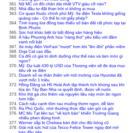
Nữ MC có đôi chân dài nhất VTV giàu cỡ nào?
Nhà đầu tư đất than trời vì không ai mua
Cơ quan thuộc chính phủ Mỹ: Xe điện Tesla không giống
quảng cáo - Có thể bị rút giấy phép?
Tình trạng lừa đồng bào thiểu số bán đất rất phức tạp tại
Bình Phước
Sức hút khác biệt từ bất động sản hàng hiệu
Á hậu Phương Anh hóa "nàng thơ" yêu kiều với đầm
xanh nổi bật
Xe máy điện VinFast "mượt" hơn khi "lên đời" phần mềm
Doja Cat cạo đầu
Cá đối có giá trị dinh dưỡng như thế nào và làm món gì
ngon?
Mỹ: Dự luật 430 tỷ USD của Thượng viện sẽ đe dọa mục
tiêu về xe điện
Doanh số xe thân thiện với môi trường của Hyundai đã
vượt mốc 1 triệu
Hồng Đăng và Hồ Hoài Anh lập thành tích khủng sau khi
tòa án Tây Ban Nha ra quyết định, được về nước
Kho thịt gà cho thêm vài nguyên liệu này món ăn ngon
hơn hẳn
Cách nấu canh tôm rau muống thơm ngon, dễ làm
Ra Phú Quốc, nhớ thưởng thức đặc sản gỏi cá gỏi
MC Mù Tạt liên tục "vẽ kịch bản" khiến Trường Giang
nhiều phen đứng hình
Werner sắp bị Chelsea bán đứt cho đội bóng cũ
Giải mã sức hút của Tecco Felice Tower ngay đợt mở
bán đầu tiên