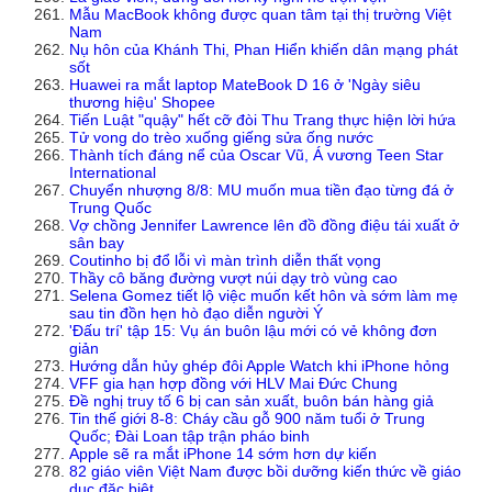
Mẫu MacBook không được quan tâm tại thị trường Việt
Nam
Nụ hôn của Khánh Thi, Phan Hiển khiến dân mạng phát
sốt
Huawei ra mắt laptop MateBook D 16 ở 'Ngày siêu
thương hiệu' Shopee
Tiến Luật "quậy" hết cỡ đòi Thu Trang thực hiện lời hứa
Tử vong do trèo xuống giếng sửa ống nước
Thành tích đáng nể của Oscar Vũ, Á vương Teen Star
International
Chuyển nhượng 8/8: MU muốn mua tiền đạo từng đá ở
Trung Quốc
Vợ chồng Jennifer Lawrence lên đồ đồng điệu tái xuất ở
sân bay
Coutinho bị đổ lỗi vì màn trình diễn thất vọng
Thầy cô băng đường vượt núi dạy trò vùng cao
Selena Gomez tiết lộ việc muốn kết hôn và sớm làm mẹ
sau tin đồn hẹn hò đạo diễn người Ý
'Đấu trí' tập 15: Vụ án buôn lậu mới có vẻ không đơn
giản
Hướng dẫn hủy ghép đôi Apple Watch khi iPhone hỏng
VFF gia hạn hợp đồng với HLV Mai Đức Chung
Đề nghị truy tố 6 bị can sản xuất, buôn bán hàng giả
Tin thế giới 8-8: Cháy cầu gỗ 900 năm tuổi ở Trung
Quốc; Đài Loan tập trận pháo binh
Apple sẽ ra mắt iPhone 14 sớm hơn dự kiến
82 giáo viên Việt Nam được bồi dưỡng kiến thức về giáo
dục đặc biệt