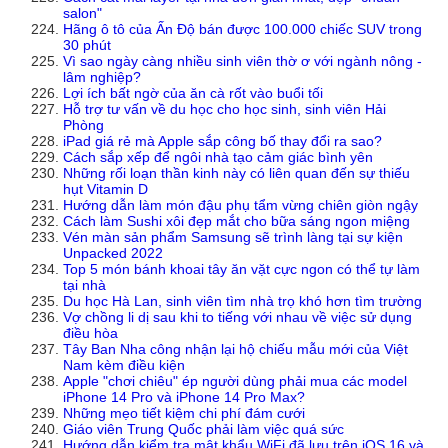
salon"
Hãng ô tô của Ấn Độ bán được 100.000 chiếc SUV trong
30 phút
Vì sao ngày càng nhiều sinh viên thờ ơ với ngành nông -
lâm nghiệp?
Lợi ích bất ngờ của ăn cà rốt vào buổi tối
Hỗ trợ tư vấn về du học cho học sinh, sinh viên Hải
Phòng
iPad giá rẻ mà Apple sắp công bố thay đổi ra sao?
Cách sắp xếp để ngôi nhà tạo cảm giác bình yên
Những rối loạn thần kinh này có liên quan đến sự thiếu
hụt Vitamin D
Hướng dẫn làm món đậu phụ tẩm vừng chiên giòn ngậy
Cách làm Sushi xôi đẹp mắt cho bữa sáng ngon miệng
Vén màn sản phẩm Samsung sẽ trình làng tại sự kiện
Unpacked 2022
Top 5 món bánh khoai tây ăn vặt cực ngon có thể tự làm
tại nhà
Du học Hà Lan, sinh viên tìm nhà trọ khó hơn tìm trường
Vợ chồng li dị sau khi to tiếng với nhau về việc sử dụng
điều hòa
Tây Ban Nha công nhận lại hộ chiếu mẫu mới của Việt
Nam kèm điều kiện
Apple "chơi chiêu" ép người dùng phải mua các model
iPhone 14 Pro và iPhone 14 Pro Max?
Những mẹo tiết kiệm chi phí đám cưới
Giáo viên Trung Quốc phải làm việc quá sức
Hướng dẫn kiểm tra mật khẩu WiFi đã lưu trên iOS 16 và