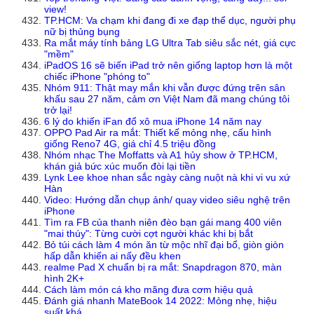
view!
TP.HCM: Va chạm khi đang đi xe đạp thể dục, người phụ
nữ bị thủng bụng
Ra mắt máy tính bảng LG Ultra Tab siêu sắc nét, giá cực
"mềm"
iPadOS 16 sẽ biến iPad trở nên giống laptop hơn là một
chiếc iPhone "phóng to"
Nhóm 911: Thật may mắn khi vẫn được đứng trên sân
khấu sau 27 năm, cảm ơn Việt Nam đã mang chúng tôi
trở lại!
6 lý do khiến iFan đổ xô mua iPhone 14 năm nay
OPPO Pad Air ra mắt: Thiết kế mỏng nhẹ, cấu hình
giống Reno7 4G, giá chỉ 4.5 triệu đồng
Nhóm nhạc The Moffatts và A1 hủy show ở TP.HCM,
khán giả bức xúc muốn đòi lại tiền
Lynk Lee khoe nhan sắc ngày càng nuột nà khi vi vu xứ
Hàn
Video: Hướng dẫn chụp ảnh/ quay video siêu nghệ trên
iPhone
Tìm ra FB của thanh niên đèo bạn gái mang 400 viên
"mai thúy": Từng cười cợt người khác khi bị bắt
Bỏ túi cách làm 4 món ăn từ mộc nhĩ đại bổ, giòn giòn
hấp dẫn khiến ai nấy đều khen
realme Pad X chuẩn bị ra mắt: Snapdragon 870, màn
hình 2K+
Cách làm món cá kho măng đưa cơm hiệu quả
Đánh giá nhanh MateBook 14 2022: Mỏng nhẹ, hiệu
suất khá