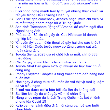
mịn nõn nà hóa ra là nhờ có "trùm cuối skincare" này
đây
3 lõi công nghệ mạnh trên lý thuyết nhưng thực chiến lại
rất yếu trong Đấu Trường Chân Lý
SNSD rục rịch comeback, Jessica nhận 'mưa chỉ trích' vì
ra mắt trong nhóm nhạc nữ ở Trung Quốc
Ảnh chế: Tottenham "lật ghế" Arsenal để chiếm ngôi đầu
Ngoại hạng Anh
Phải ra tận Bộ xin xỏ giấy tờ, Cục Hải quan bị doanh
nghiệp kiện ra tòa
'Chuyện ấy' qua... điện thoại có gây hại cho sức khỏe?
Kinh tế Hàn Quốc trước nguy cơ tăng trưởng sụt giảm
ngày càng tăng
Toyota Sienta 2023 giá rẻ chốt lịch ra mắt, chỉ từ 333
triệu đồng
Chi Pu gây tò mò khi trở lại âm nhạc sau 2 năm
Toyota Nhật Bản giảm 42% lợi nhuận do trục trặc chuỗi
cung ứng
Poppy Playtime Chapter 3 tung trailer đem đến hàng loạt
bí ẩn mới
Học ngay 3 công thức nấu món ăn với thịt vịt mới lạ, đậm
đà và siêu ngon
4 loại rau được coi là bảo bối của làn da không tuổi
Sai lầm khi tẩy da chết gây viêm lỗ chân lông
Hàng chục ngàn du khách Trung Quốc mắc kẹt vì lệnh
phong tỏa Covid-19
Kylie Jenner sành điệu đi ăn tối cùng bạn bè sau buổi
chụp hình