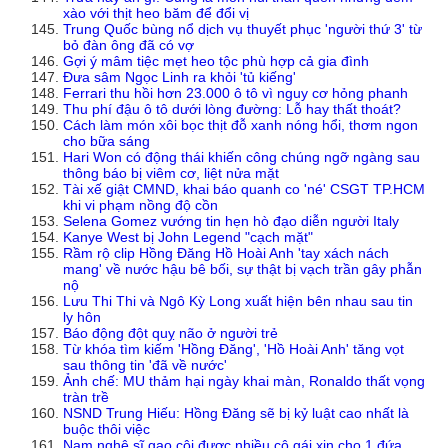
xào với thịt heo băm để đổi vị
Trung Quốc bùng nổ dịch vụ thuyết phục 'người thứ 3' từ
bỏ đàn ông đã có vợ
Gợi ý mâm tiệc mẹt heo tộc phù hợp cả gia đình
Đưa sâm Ngọc Linh ra khỏi 'tủ kiếng'
Ferrari thu hồi hơn 23.000 ô tô vì nguy cơ hỏng phanh
Thu phí đậu ô tô dưới lòng đường: Lỗ hay thất thoát?
Cách làm món xôi bọc thịt đỗ xanh nóng hổi, thơm ngon
cho bữa sáng
Hari Won có động thái khiến công chúng ngỡ ngàng sau
thông báo bị viêm cơ, liệt nửa mặt
Tài xế giật CMND, khai báo quanh co 'né' CSGT TP.HCM
khi vi phạm nồng độ cồn
Selena Gomez vướng tin hẹn hò đạo diễn người Italy
Kanye West bị John Legend "cạch mặt"
Rầm rộ clip Hồng Đăng Hồ Hoài Anh 'tay xách nách
mang' về nước hậu bê bối, sự thật bị vạch trần gây phẫn
nộ
Lưu Thi Thi và Ngô Kỳ Long xuất hiện bên nhau sau tin
ly hôn
Báo động đột quỵ não ở người trẻ
Từ khóa tìm kiếm 'Hồng Đăng', 'Hồ Hoài Anh' tăng vọt
sau thông tin 'đã về nước'
Ảnh chế: MU thảm hại ngày khai màn, Ronaldo thất vọng
tràn trề
NSND Trung Hiếu: Hồng Đăng sẽ bị kỷ luật cao nhất là
buộc thôi việc
Nam nghệ sĩ gạo cội được nhiều cô gái xin cho 1 đứa