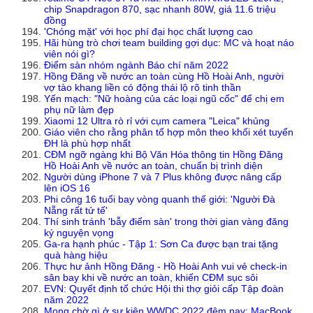
chip Snapdragon 870, sạc nhanh 80W, giá 11.6 triệu
đồng
'Chóng mặt' với học phí đại học chất lượng cao
Hãi hùng trò chơi team building gợi dục: MC và hoạt náo
viên nói gì?
Điểm sàn nhóm ngành Báo chí năm 2022
Hồng Đăng về nước an toàn cùng Hồ Hoài Anh, người
vợ tào khang liền có động thái lộ rõ tinh thần
Yến mạch: "Nữ hoàng của các loại ngũ cốc" để chị em
phụ nữ làm đẹp
Xiaomi 12 Ultra rò rỉ với cụm camera "Leica" khủng
Giáo viên cho rằng phân tổ hợp môn theo khối xét tuyển
ĐH là phù hợp nhất
CĐM ngỡ ngàng khi Bộ Văn Hóa thông tin Hồng Đăng
Hồ Hoài Anh về nước an toàn, chuẩn bị trình diện
Người dùng iPhone 7 và 7 Plus không được nâng cấp
lên iOS 16
Phi công 16 tuổi bay vòng quanh thế giới: 'Người Đà
Nẵng rất tử tế'
Thí sinh tránh 'bẫy điểm sàn' trong thời gian vàng đăng
ký nguyện vọng
Ga-ra hạnh phúc - Tập 1: Sơn Ca được bạn trai tặng
quà hàng hiệu
Thực hư ảnh Hồng Đăng - Hồ Hoài Anh vui vẻ check-in
sân bay khi về nước an toàn, khiến CĐM sục sôi
EVN: Quyết định tổ chức Hội thi thợ giỏi cấp Tập đoàn
năm 2022
Mong chờ gì ở sự kiện WWDC 2022 đêm nay: MacBook