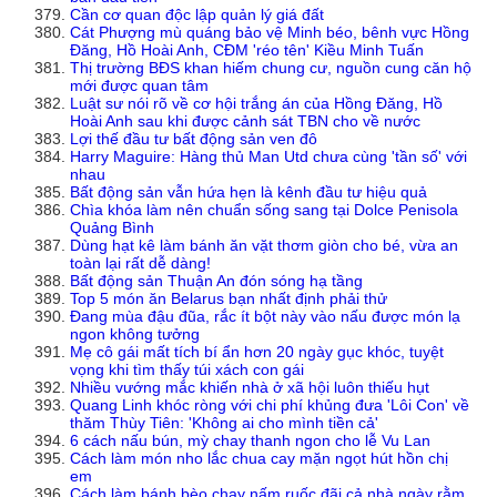
Cần cơ quan độc lập quản lý giá đất
Cát Phượng mù quáng bảo vệ Minh béo, bênh vực Hồng
Đăng, Hồ Hoài Anh, CĐM 'réo tên' Kiều Minh Tuấn
Thị trường BĐS khan hiếm chung cư, nguồn cung căn hộ
mới được quan tâm
Luật sư nói rõ về cơ hội trắng án của Hồng Đăng, Hồ
Hoài Anh sau khi được cảnh sát TBN cho về nước
Lợi thế đầu tư bất động sản ven đô
Harry Maguire: Hàng thủ Man Utd chưa cùng 'tần số' với
nhau
Bất động sản vẫn hứa hẹn là kênh đầu tư hiệu quả
Chìa khóa làm nên chuẩn sống sang tại Dolce Penisola
Quảng Bình
Dùng hạt kê làm bánh ăn vặt thơm giòn cho bé, vừa an
toàn lại rất dễ dàng!
Bất động sản Thuận An đón sóng hạ tầng
Top 5 món ăn Belarus bạn nhất định phải thử
Đang mùa đậu đũa, rắc ít bột này vào nấu được món lạ
ngon không tưởng
Mẹ cô gái mất tích bí ẩn hơn 20 ngày gục khóc, tuyệt
vọng khi tìm thấy túi xách con gái
Nhiều vướng mắc khiến nhà ở xã hội luôn thiếu hụt
Quang Linh khóc ròng với chi phí khủng đưa 'Lôi Con' về
thăm Thùy Tiên: 'Không ai cho mình tiền cả'
6 cách nấu bún, mỳ chay thanh ngon cho lễ Vu Lan
Cách làm món nho lắc chua cay mặn ngọt hút hồn chị
em
Cách làm bánh bèo chay nấm ruốc đãi cả nhà ngày rằm