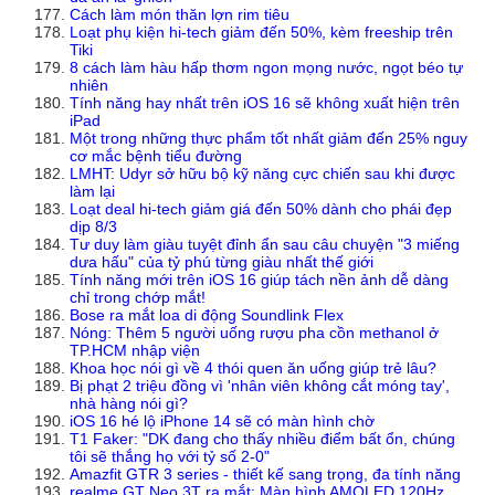
Cách làm món thăn lợn rim tiêu
Loạt phụ kiện hi-tech giảm đến 50%, kèm freeship trên
Tiki
8 cách làm hàu hấp thơm ngon mọng nước, ngọt béo tự
nhiên
Tính năng hay nhất trên iOS 16 sẽ không xuất hiện trên
iPad
Một trong những thực phẩm tốt nhất giảm đến 25% nguy
cơ mắc bệnh tiểu đường
LMHT: Udyr sở hữu bộ kỹ năng cực chiến sau khi được
làm lại
Loạt deal hi-tech giảm giá đến 50% dành cho phái đẹp
dịp 8/3
Tư duy làm giàu tuyệt đỉnh ẩn sau câu chuyện "3 miếng
dưa hấu" của tỷ phú từng giàu nhất thế giới
Tính năng mới trên iOS 16 giúp tách nền ảnh dễ dàng
chỉ trong chớp mắt!
Bose ra mắt loa di động Soundlink Flex
Nóng: Thêm 5 người uống rượu pha cồn methanol ở
TP.HCM nhập viện
Khoa học nói gì về 4 thói quen ăn uống giúp trẻ lâu?
Bị phạt 2 triệu đồng vì 'nhân viên không cắt móng tay',
nhà hàng nói gì?
iOS 16 hé lộ iPhone 14 sẽ có màn hình chờ
T1 Faker: "DK đang cho thấy nhiều điểm bất ổn, chúng
tôi sẽ thắng họ với tỷ số 2-0"
Amazfit GTR 3 series - thiết kế sang trọng, đa tính năng
realme GT Neo 3T ra mắt: Màn hình AMOLED 120Hz,