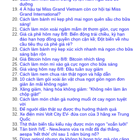
dưỡng
4 Á hậu tại Miss Grand Vietnam còn cơ hội tại Miss
Grand International?
Cách làm bánh mì kẹp phô mai ngon quên sầu cho bữa
sáng!
Cách làm món xoài ngâm mắm ớt thơm giòn, cực ngon
Giá cà phê hôm nay 8/8: Biến động trái chiều, kỳ hạn
đáo hạn hợp đồng quyền chọn cận kề; Đột biến về nhu
cầu tiêu thụ cà phê giá rẻ?
Cách làm bánh mỳ kẹp xúc xích nhanh mà ngon cho bữa
sáng bận rộn
Giá Bitcoin hôm nay 8/8: Bitcoin nhích tăng
Cách làm món mì xào gà cực ngon cho bữa sáng
Giá vàng hôm nay 8/8: Đầu tuần suy giảm
Cách làm nem chua rán thật ngon và hấp dẫn
10 cách làm gỏi xoài ăn vặt chua ngọt giòn ngon đơn
giản ăn mãi không ngán
Xăng giảm, hàng hóa không giảm: "Không nên làm ăn
chộp giật!"
Cách làm món chân gà nướng muối ớt cay ngon tuyệt
vời
Để người dân thật sự được thụ hưởng thành quả
Xe điện mini Volt City EV- đứa con của 3 hãng xe Trung
Quốc
Thịt thăn biến tấu kiểu này được món ngon "xoắn lưỡi"
Tân binh IVE - NewJeans vừa ra mắt đã đại thắng,
aespa 'hết thời' chỉ sau 1 năm bùng nổ?
Dùng retinol nhưng da không bị bong tróc mà còn căng