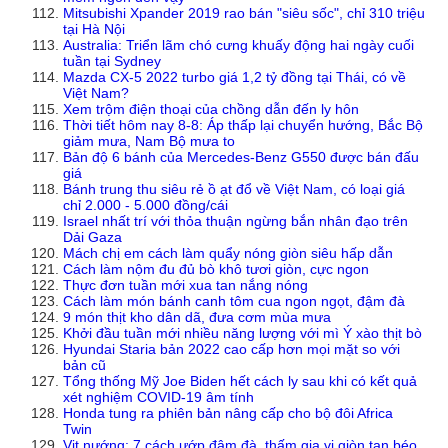
Mitsubishi Xpander 2019 rao bán "siêu sốc", chỉ 310 triệu
tại Hà Nội
Australia: Triển lãm chó cưng khuấy động hai ngày cuối
tuần tại Sydney
Mazda CX-5 2022 turbo giá 1,2 tỷ đồng tại Thái, có về
Việt Nam?
Xem trộm điện thoại của chồng dẫn đến ly hôn
Thời tiết hôm nay 8-8: Áp thấp lại chuyển hướng, Bắc Bộ
giảm mưa, Nam Bộ mưa to
Bản độ 6 bánh của Mercedes-Benz G550 được bán đấu
giá
Bánh trung thu siêu rẻ ồ ạt đổ về Việt Nam, có loại giá
chỉ 2.000 - 5.000 đồng/cái
Israel nhất trí với thỏa thuận ngừng bắn nhân đạo trên
Dải Gaza
Mách chị em cách làm quẩy nóng giòn siêu hấp dẫn
Cách làm nộm đu đủ bò khô tươi giòn, cực ngon
Thực đơn tuần mới xua tan nắng nóng
Cách làm món bánh canh tôm cua ngon ngọt, đậm đà
9 món thịt kho dân dã, đưa cơm mùa mưa
Khởi đầu tuần mới nhiều năng lượng với mì Ý xào thịt bò
Hyundai Staria bản 2022 cao cấp hơn mọi mặt so với
bản cũ
Tổng thống Mỹ Joe Biden hết cách ly sau khi có kết quả
xét nghiệm COVID-19 âm tính
Honda tung ra phiên bản nâng cấp cho bộ đôi Africa
Twin
Vịt nướng: 7 cách ướp đậm đà, thấm gia vị giòn tan béo