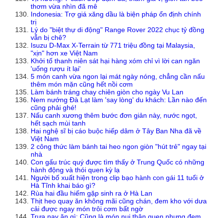
thơm vừa nhìn đã mê
Indonesia: Trợ giá xăng dầu là biện pháp ổn định chính
trị
Lý do "biệt thự di động" Range Rover 2022 chục tỷ đồng
vẫn bị chê?
Isuzu D-Max X-Terrain từ 771 triệu đồng tại Malaysia,
"xịn" hơn xe Việt Nam
Khởi tố thanh niên sát hại hàng xóm chỉ vì lời can ngăn
'uống rượu ít lại'
5 món canh vừa ngon lại mát ngày nóng, chẳng cần nấu
thêm món mặn cũng hết nồi cơm
Làm bánh tráng chay chiên giòn cho ngày Vu Lan
Nem nướng Đà Lạt làm 'say lòng' du khách: Lần nào đến
cũng phải ghé!
Nấu canh xương thêm bước đơn giản này, nước ngọt,
hết sạch mùi tanh
Hai nghệ sĩ bị cáo buộc hiếp dâm ở Tây Ban Nha đã về
Việt Nam
2 công thức làm bánh tai heo ngon giòn "hút trẻ" ngay tại
nhà
Con gấu trúc quý được tìm thấy ở Trung Quốc có những
hành động và thói quen kỳ lạ
Người bố xuất hiện trong clip bạo hành con gái 11 tuổi ở
Hà Tĩnh khai báo gì?
Rùa hai đầu hiếm gặp sinh ra ở Hà Lan
Thịt heo quay ăn không mãi cũng chán, đem kho với dưa
cải được ngay món trôi cơm bất ngờ
Trưa nay ăn gì: Cũng là món nui thân quen nhưng đem