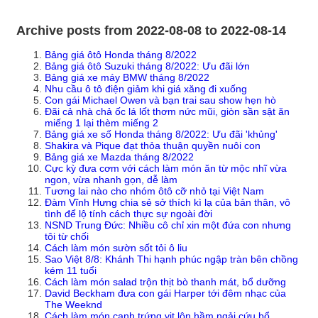
Archive posts from 2022-08-08 to 2022-08-14
Bảng giá ôtô Honda tháng 8/2022
Bảng giá ôtô Suzuki tháng 8/2022: Ưu đãi lớn
Bảng giá xe máy BMW tháng 8/2022
Nhu cầu ô tô điện giảm khi giá xăng đi xuống
Con gái Michael Owen và bạn trai sau show hẹn hò
Đãi cả nhà chả ốc lá lốt thơm nức mũi, giòn sần sật ăn
miếng 1 lại thèm miếng 2
Bảng giá xe số Honda tháng 8/2022: Ưu đãi 'khủng'
Shakira và Pique đạt thỏa thuận quyền nuôi con
Bảng giá xe Mazda tháng 8/2022
Cực kỳ đưa cơm với cách làm món ăn từ mộc nhĩ vừa
ngon, vừa nhanh gọn, dễ làm
Tương lai nào cho nhóm ôtô cỡ nhỏ tại Việt Nam
Đàm Vĩnh Hưng chia sẻ sở thích kì lạ của bản thân, vô
tình để lộ tính cách thực sự ngoài đời
NSND Trung Đức: Nhiều cô chỉ xin một đứa con nhưng
tôi từ chối
Cách làm món sườn sốt tỏi ô liu
Sao Việt 8/8: Khánh Thi hạnh phúc ngập tràn bên chồng
kém 11 tuổi
Cách làm món salad trộn thịt bò thanh mát, bổ dưỡng
David Beckham đưa con gái Harper tới đêm nhạc của
The Weeknd
Cách làm món canh trứng vịt lộn hầm ngải cứu bổ