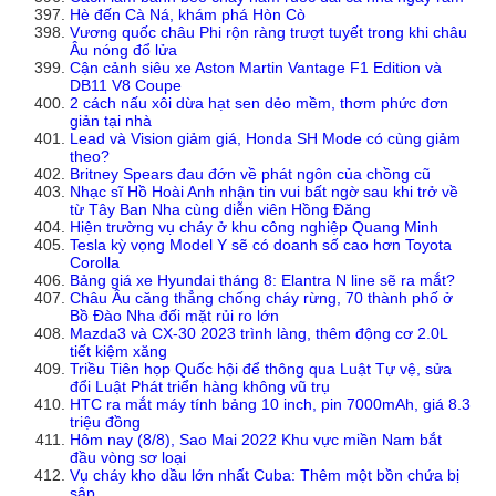
Hè đến Cà Ná, khám phá Hòn Cò
Vương quốc châu Phi rộn ràng trượt tuyết trong khi châu
Âu nóng đổ lửa
Cận cảnh siêu xe Aston Martin Vantage F1 Edition và
DB11 V8 Coupe
2 cách nấu xôi dừa hạt sen dẻo mềm, thơm phức đơn
giản tại nhà
Lead và Vision giảm giá, Honda SH Mode có cùng giảm
theo?
Britney Spears đau đớn về phát ngôn của chồng cũ
Nhạc sĩ Hồ Hoài Anh nhận tin vui bất ngờ sau khi trở về
từ Tây Ban Nha cùng diễn viên Hồng Đăng
Hiện trường vụ cháy ở khu công nghiệp Quang Minh
Tesla kỳ vọng Model Y sẽ có doanh số cao hơn Toyota
Corolla
Bảng giá xe Hyundai tháng 8: Elantra N line sẽ ra mắt?
Châu Âu căng thẳng chống cháy rừng, 70 thành phố ở
Bồ Đào Nha đối mặt rủi ro lớn
Mazda3 và CX-30 2023 trình làng, thêm động cơ 2.0L
tiết kiệm xăng
Triều Tiên họp Quốc hội để thông qua Luật Tự vệ, sửa
đổi Luật Phát triển hàng không vũ trụ
HTC ra mắt máy tính bảng 10 inch, pin 7000mAh, giá 8.3
triệu đồng
Hôm nay (8/8), Sao Mai 2022 Khu vực miền Nam bắt
đầu vòng sơ loại
Vụ cháy kho dầu lớn nhất Cuba: Thêm một bồn chứa bị
sập