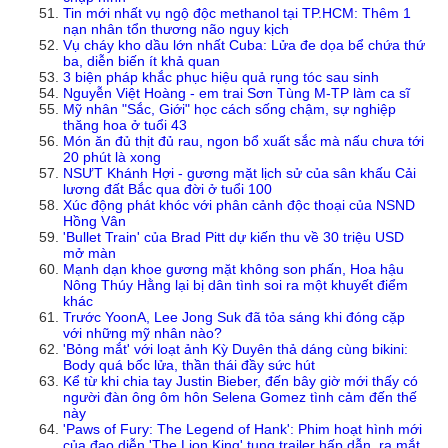
Tin mới nhất vụ ngộ độc methanol tại TP.HCM: Thêm 1
nạn nhân tổn thương não nguy kịch
Vụ cháy kho dầu lớn nhất Cuba: Lửa đe dọa bể chứa thứ
ba, diễn biến ít khả quan
3 biện pháp khắc phục hiệu quả rụng tóc sau sinh
Nguyễn Việt Hoàng - em trai Sơn Tùng M-TP làm ca sĩ
Mỹ nhân "Sắc, Giới" học cách sống chậm, sự nghiệp
thăng hoa ở tuổi 43
Món ăn đủ thịt đủ rau, ngon bổ xuất sắc mà nấu chưa tới
20 phút là xong
NSƯT Khánh Hợi - gương mặt lịch sử của sân khấu Cải
lương đất Bắc qua đời ở tuổi 100
Xúc động phát khóc với phân cảnh độc thoại của NSND
Hồng Vân
'Bullet Train' của Brad Pitt dự kiến thu về 30 triệu USD
mở màn
Mạnh dạn khoe gương mặt không son phấn, Hoa hậu
Nông Thúy Hằng lại bị dân tình soi ra một khuyết điểm
khác
Trước YoonA, Lee Jong Suk đã tỏa sáng khi đóng cặp
với những mỹ nhân nào?
'Bỏng mắt' với loạt ảnh Kỳ Duyên thả dáng cùng bikini:
Body quá bốc lửa, thần thái đầy sức hút
Kể từ khi chia tay Justin Bieber, đến bây giờ mới thấy có
người đàn ông ôm hôn Selena Gomez tình cảm đến thế
này
'Paws of Fury: The Legend of Hank': Phim hoạt hình mới
của đạo diễn 'The Lion King' tung trailer hấp dẫn, ra mắt