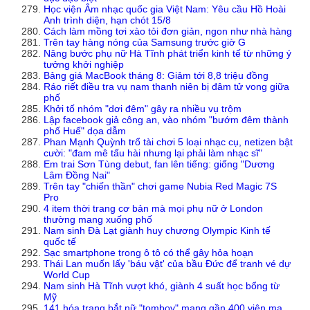
Học viện Âm nhạc quốc gia Việt Nam: Yêu cầu Hồ Hoài
Anh trình diện, hạn chót 15/8
Cách làm mồng tơi xào tỏi đơn giản, ngon như nhà hàng
Trên tay hàng nóng của Samsung trước giờ G
Nâng bước phụ nữ Hà Tĩnh phát triển kinh tế từ những ý
tưởng khởi nghiệp
Bảng giá MacBook tháng 8: Giảm tới 8,8 triệu đồng
Ráo riết điều tra vụ nam thanh niên bị đâm tử vong giữa
phố
Khởi tố nhóm "dơi đêm" gây ra nhiều vụ trộm
Lập facebook giả công an, vào nhóm "bướm đêm thành
phố Huế" dọa dẫm
Phan Mạnh Quỳnh trổ tài chơi 5 loại nhạc cụ, netizen bật
cười: "đam mê tấu hài nhưng lại phải làm nhạc sĩ"
Em trai Sơn Tùng debut, fan lên tiếng: giống "Dương
Lâm Đồng Nai"
Trên tay "chiến thần" chơi game Nubia Red Magic 7S
Pro
4 item thời trang cơ bản mà mọi phụ nữ ở London
thường mang xuống phố
Nam sinh Đà Lạt giành huy chương Olympic Kinh tế
quốc tế
Sạc smartphone trong ô tô có thể gây hỏa hoạn
Thái Lan muốn lấy 'báu vật' của bầu Đức để tranh vé dự
World Cup
Nam sinh Hà Tĩnh vượt khó, giành 4 suất học bổng từ
Mỹ
141 hóa trang bắt nữ "tomboy" mang gần 400 viên ma