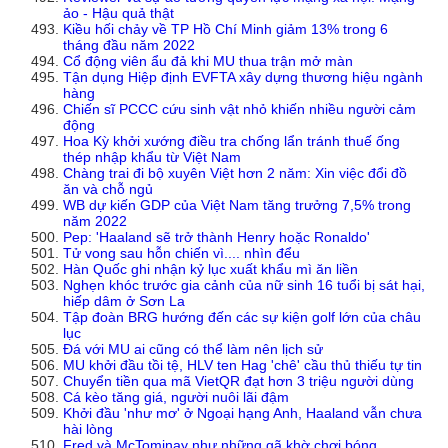
ảo - Hậu quả thật
Kiều hối chảy về TP Hồ Chí Minh giảm 13% trong 6
tháng đầu năm 2022
Cổ động viên ẩu đả khi MU thua trận mở màn
Tận dụng Hiệp định EVFTA xây dựng thương hiệu ngành
hàng
Chiến sĩ PCCC cứu sinh vật nhỏ khiến nhiều người cảm
động
Hoa Kỳ khởi xướng điều tra chống lẩn tránh thuế ống
thép nhập khẩu từ Việt Nam
Chàng trai đi bộ xuyên Việt hơn 2 năm: Xin việc đổi đồ
ăn và chỗ ngủ
WB dự kiến GDP của Việt Nam tăng trưởng 7,5% trong
năm 2022
Pep: 'Haaland sẽ trở thành Henry hoặc Ronaldo'
Tử vong sau hỗn chiến vì.... nhìn đểu
Hàn Quốc ghi nhận kỷ lục xuất khẩu mì ăn liền
Nghẹn khóc trước gia cảnh của nữ sinh 16 tuổi bị sát hại,
hiếp dâm ở Sơn La
Tập đoàn BRG hướng đến các sự kiện golf lớn của châu
lục
Đá với MU ai cũng có thể làm nên lịch sử
MU khởi đầu tồi tệ, HLV ten Hag 'chê' cầu thủ thiếu tự tin
Chuyển tiền qua mã VietQR đạt hơn 3 triệu người dùng
Cá kèo tăng giá, người nuôi lãi đậm
Khởi đầu 'như mơ' ở Ngoại hạng Anh, Haaland vẫn chưa
hài lòng
Fred và McTominay như những gã khờ chơi bóng