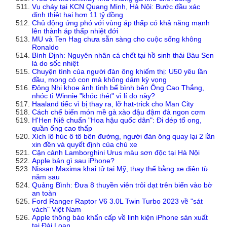
Vụ cháy tại KCN Quang Minh, Hà Nội: Bước đầu xác
định thiệt hại hơn 11 tỷ đồng
Chủ động ứng phó với vùng áp thấp có khả năng mạnh
lên thành áp thấp nhiệt đới
MU và Ten Hag chưa sẵn sàng cho cuộc sống không
Ronaldo
Bình Định: Nguyên nhân cá chết tại hồ sinh thái Bàu Sen
là do sốc nhiệt
Chuyện tình của người đàn ông khiếm thị: U50 yêu lần
đầu, mong có con mà không dám kỳ vọng
Đông Nhi khoe ảnh tình bể bình bên Ông Cao Thắng,
nhóc tì Winnie "khóc thét" vì lí do này?
Haaland tiếc vì bị thay ra, lỡ hat-trick cho Man City
Cách chế biến món mề gà xào đậu đậm đà ngon cơm
H'Hen Niê chuẩn "Hoa hậu quốc dân": Đi dép tổ ong,
quần ống cao thấp
Xích lô húc ô tô bên đường, người đàn ông quay lại 2 lần
xin đền và quyết định của chủ xe
Cận cảnh Lamborghini Urus màu sơn độc tại Hà Nội
Apple bán gì sau iPhone?
Nissan Maxima khai tử tại Mỹ, thay thế bằng xe điện từ
năm sau
Quảng Bình: Đưa 8 thuyền viên trôi dạt trên biển vào bờ
an toàn
Ford Ranger Raptor V6 3.0L Twin Turbo 2023 về "sát
vách" Việt Nam
Apple thông báo khẩn cấp về linh kiện iPhone sản xuất
tại Đài Loan