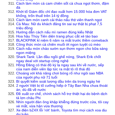
Cách làm món cá cam chiên sốt cà chua ngọt thơm, đậm
đà
Khởi tố Giám đốc chỉ đạo xuất hơn 15.000 hóa đơn VAT
khống, trốn thuế trên 14 tỷ đồng
Cách làm món canh cải thảo nấu thịt viên thanh ngọt
Cà Mau: Nữ du khách đăng tin sai sự thật bị phạt 7,5
triệu đồng
Hướng dẫn cách nấu mì ramen đúng kiểu Nhật
Hoa hậu Thùy Tiên diện trang phục cắt xẻ táo bạo
BLACKPINK kỉ niệm 6 năm ra mắt trước thềm comeback
Công thức món cá chiên muối ớt ngon tuyệt cú mèo
Cách nấu món cháo sườn sụn thơm ngon cho bữa sáng
ngon miệng
Shark Tank: Lần đầu ngồi ghế nóng, Shark Erik chốt
ngay deal với startup công nghệ
Hồng Đăng có thái độ kỳ lạ ngay sau khi về nước, sếp
của nam diễn viên lập tức ra mặt tỏ rõ thái độ
Choáng với khả năng chơi bóng rổ như ngôi sao NBA
của người phụ nữ 71 tuổi
Bí quyết kiểm soát lượng dầu trên da trong ngày hè
2 người Việt bị tố cưỡng hiếp ở Tây Ban Nha chưa thoát
án, dù đã về nước
Đề xuất cơ chế, chính sách hỗ trợ thiệt hại do bệnh dịch
tả lợn châu Phi
Nhìn người đàn ông khập khiễng đứng trước cửa, tôi cay
xè mắt, vừa hận vừa thương
Xe điện bZ4X lỗi 'rớt' bánh, Toyota tìm mọi cách xoa dịu
dư luận