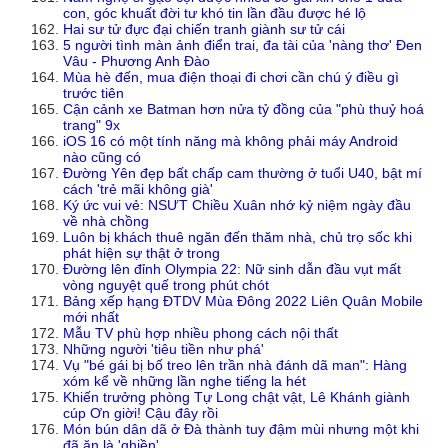
con, góc khuất đời tư khó tin lần đầu được hé lộ
Hai sư tử đực đại chiến tranh giành sư tử cái
5 người tình màn ảnh điển trai, đa tài của 'nàng thơ' Đen
Vâu - Phương Anh Đào
Mùa hè đến, mua điện thoại đi chơi cần chú ý điều gì
trước tiên
Cận cảnh xe Batman hơn nửa tỷ đồng của "phù thuỷ hoá
trang" 9x
iOS 16 có một tính năng mà không phải máy Android
nào cũng có
Đường Yên đẹp bất chấp cam thường ở tuổi U40, bật mí
cách 'trẻ mãi không già'
Ký ức vui vẻ: NSƯT Chiều Xuân nhớ kỷ niệm ngày đầu
về nhà chồng
Luôn bị khách thuê ngăn đến thăm nhà, chủ trọ sốc khi
phát hiện sự thật ở trong
Đường lên đỉnh Olympia 22: Nữ sinh dẫn đầu vụt mất
vòng nguyệt quế trong phút chót
Bảng xếp hạng ĐTDV Mùa Đông 2022 Liên Quân Mobile
mới nhất
Mẫu TV phù hợp nhiều phong cách nội thất
Những người 'tiêu tiền như phá'
Vụ "bé gái bị bố treo lên trần nhà đánh dã man": Hàng
xóm kể về những lần nghe tiếng la hét
Khiến trưởng phòng Tự Long chật vật, Lê Khánh giành
cúp Ơn giời! Cậu đây rồi
Món bún dân dã ở Đà thành tuy đậm mùi nhưng một khi
đã ăn là 'ghiền'