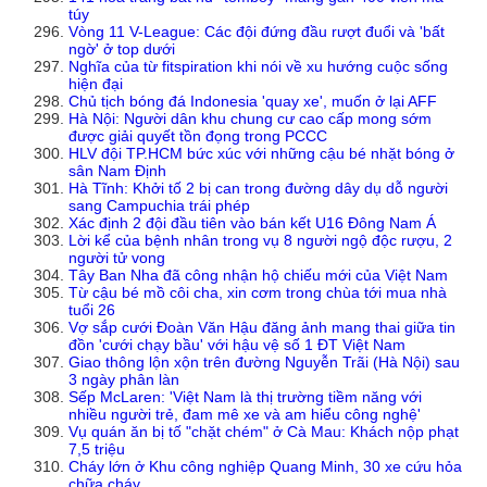
túy
Vòng 11 V-League: Các đội đứng đầu rượt đuổi và 'bất
ngờ' ở top dưới
Nghĩa của từ fitspiration khi nói về xu hướng cuộc sống
hiện đại
Chủ tịch bóng đá Indonesia 'quay xe', muốn ở lại AFF
Hà Nội: Người dân khu chung cư cao cấp mong sớm
được giải quyết tồn đọng trong PCCC
HLV đội TP.HCM bức xúc với những cậu bé nhặt bóng ở
sân Nam Định
Hà Tĩnh: Khởi tố 2 bị can trong đường dây dụ dỗ người
sang Campuchia trái phép
Xác định 2 đội đầu tiên vào bán kết U16 Đông Nam Á
Lời kể của bệnh nhân trong vụ 8 người ngộ độc rượu, 2
người tử vong
Tây Ban Nha đã công nhận hộ chiếu mới của Việt Nam
Từ cậu bé mồ côi cha, xin cơm trong chùa tới mua nhà
tuổi 26
Vợ sắp cưới Đoàn Văn Hậu đăng ảnh mang thai giữa tin
đồn 'cưới chạy bầu' với hậu vệ số 1 ĐT Việt Nam
Giao thông lộn xộn trên đường Nguyễn Trãi (Hà Nội) sau
3 ngày phân làn
Sếp McLaren: 'Việt Nam là thị trường tiềm năng với
nhiều người trẻ, đam mê xe và am hiểu công nghệ'
Vụ quán ăn bị tố "chặt chém" ở Cà Mau: Khách nộp phạt
7,5 triệu
Cháy lớn ở Khu công nghiệp Quang Minh, 30 xe cứu hỏa
chữa cháy