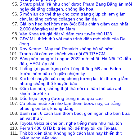
5 thực phẩm "rẻ như cho" được Phạm Băng Băng ăn mỗi
ngày để tăng collagen, chống lão hóa
5 món ăn có thể thay cho cơm trắng giúp chị em giảm
cân, lại tăng cường collagen cho làn da
Giá lợn heo hơi hôm nay 8/8: Điều chỉnh giảm cao nhất
2.000 đồng/kg tại miền Nam
Văn Khoa trả giá đắt vì đấm cựu tuyển thủ U23
CĐV MU thích thú với màn trình diễn mới nhất của De
Jong
Roy Keane: 'May mà Ronaldo không bỏ về sớm'
Tranh cãi cấm xe khách vào nội đô TP.HCM
Bảng xếp hạng V-League 2022 mới nhất: Hà Nội FC dẫn
đầu, HAGL áp sát
Thắng lợi quan trọng của Tổng thống Mỹ Joe Biden
trước thềm bầu cử giữa nhiệm kỳ
Khi biết chuyện của mẹ chồng tương lai, tôi thương lắm
nhưng chẳng thể khuyên bảo
Đêm tân hôn, chồng thật thà nói ra thân thế của anh
khiến tôi xót xa
Dấu hiệu lượng đường trong máu quá cao
Cà pháo muối xổi nhớ làm thêm bước này, cà trắng
phau, giòn tan, không đắng
Bánh rán: 6 cách làm thơm béo, giòn ngon cho bạn bữa
ăn vặt thú vị
Toyota Veloz bị chê ồn, nghe tiếng mưa như mái tôn
Ferrari 488 GTB bị triệu hồi để thay túi khí Takata
Thịt bò xiên tăm: Không ngờ cách làm này khiến thịt
mềm ngon đến vậy