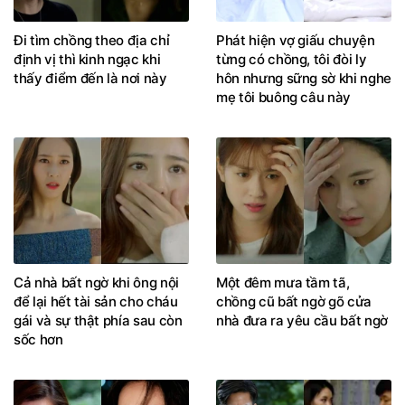
Đi tìm chồng theo địa chỉ
Phát hiện vợ giấu chuyện
định vị thì kinh ngạc khi
từng có chồng, tôi đòi ly
thấy điểm đến là nơi này
hôn nhưng sững sờ khi nghe
mẹ tôi buông câu này
Cả nhà bất ngờ khi ông nội
Một đêm mưa tầm tã,
để lại hết tài sản cho cháu
chồng cũ bất ngờ gõ cửa
gái và sự thật phía sau còn
nhà đưa ra yêu cầu bất ngờ
sốc hơn