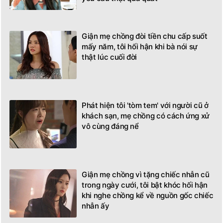
Giận mẹ chồng đòi tiền chu cấp suốt
mấy năm, tôi hối hận khi bà nói sự
thật lúc cuối đời
Phát hiện tôi 'tòm tem' với người cũ ở
khách sạn, mẹ chồng có cách ứng xử
vô cùng đáng nể
Giận mẹ chồng vì tặng chiếc nhẫn cũ
trong ngày cưới, tôi bật khóc hối hận
khi nghe chồng kể về nguồn gốc chiếc
nhẫn ấy