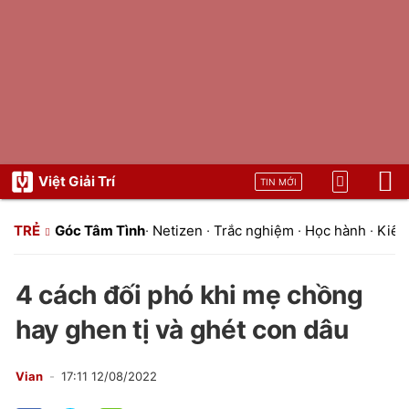
Việt Giải Trí
TIN MỚI
TRẺ
Góc Tâm Tình
·
Netizen
·
Trắc nghiệm
·
Học hành
·
Kiến 
4 cách đối phó khi mẹ chồng
hay ghen tị và ghét con dâu
Vian
17:11 12/08/2022