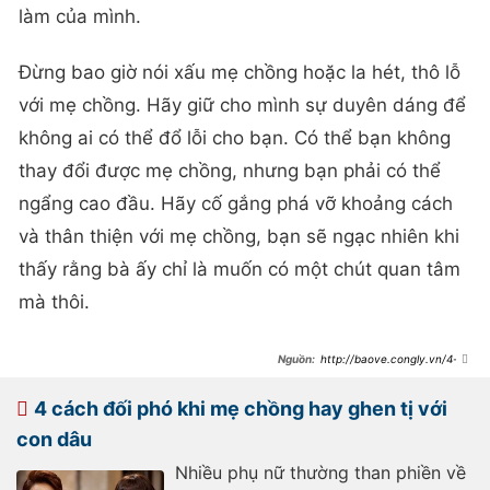
làm của mình.
Đừng bao giờ nói xấu mẹ chồng hoặc la hét, thô lỗ
với mẹ chồng. Hãy giữ cho mình sự duyên dáng để
không ai có thể đổ lỗi cho bạn. Có thể bạn không
thay đổi được mẹ chồng, nhưng bạn phải có thể
ngẩng cao đầu. Hãy cố gắng phá vỡ khoảng cách
và thân thiện với mẹ chồng, bạn sẽ ngạc nhiên khi
thấy rằng bà ấy chỉ là muốn có một chút quan tâm
mà thôi.
http://baove.congly.vn/4-
cach-doi-pho-khi-me-chong-hay-
ghen-ti-va-ghet-con-dau-
28336.html
4 cách đối phó khi mẹ chồng hay ghen tị với
con dâu
Nhiều phụ nữ thường than phiền về