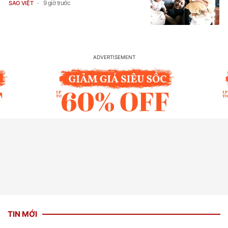
9 giờ trước
SAO VIỆT
TIN MỚI