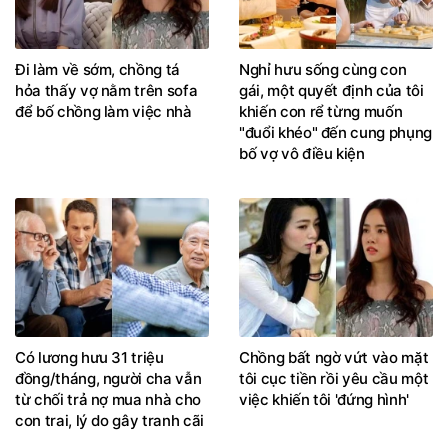
Đi làm về sớm, chồng tá
Nghỉ hưu sống cùng con
hỏa thấy vợ nằm trên sofa
gái, một quyết định của tôi
để bố chồng làm việc nhà
khiến con rể từng muốn
"đuổi khéo" đến cung phụng
bố vợ vô điều kiện
Có lương hưu 31 triệu
Chồng bất ngờ vứt vào mặt
đồng/tháng, người cha vẫn
tôi cục tiền rồi yêu cầu một
từ chối trả nợ mua nhà cho
việc khiến tôi 'đứng hình'
con trai, lý do gây tranh cãi