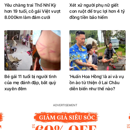
Yêu chàng trai Thổ Nhĩ Kỳ
Xét xử người phụ nữ giết
hơn 19 tuổi, cô gái Việt vượt
con ruột để trục lợi hơn 4 tỷ
8.000km làm đám cưới
đồng tiền bảo hiểm
Bé gái 11 tuổi bị người tình
'Huấn Hoa Hồng' là ai và vụ
của mẹ đánh đập, bắt quỳ
ồn ào từ thiện ở Lai Châu
xuyên đêm
diễn biến như thế nào?