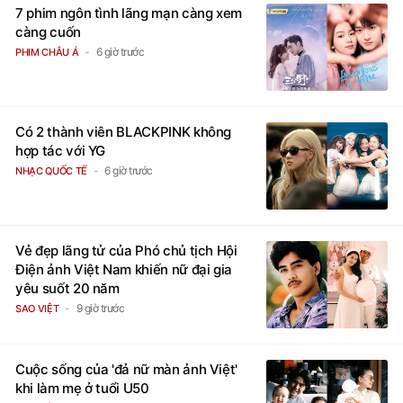
7 phim ngôn tình lãng mạn càng xem
càng cuốn
6 giờ trước
PHIM CHÂU Á
Có 2 thành viên BLACKPINK không
hợp tác với YG
6 giờ trước
NHẠC QUỐC TẾ
Vẻ đẹp lãng tử của Phó chủ tịch Hội
Điện ảnh Việt Nam khiến nữ đại gia
yêu suốt 20 năm
9 giờ trước
SAO VIỆT
Cuộc sống của 'đả nữ màn ảnh Việt'
khi làm mẹ ở tuổi U50