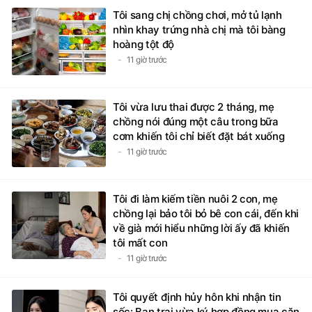
Tôi sang chị chồng chơi, mở tủ lạnh
nhìn khay trứng nhà chị mà tôi bàng
hoàng tột độ
11 giờ trước
Tôi vừa lưu thai được 2 tháng, mẹ
chồng nói đúng một câu trong bữa
cơm khiến tôi chỉ biết đặt bát xuống
11 giờ trước
Tôi đi làm kiếm tiền nuôi 2 con, mẹ
chồng lại bảo tôi bỏ bê con cái, đến khi
về già mới hiểu những lời ấy đã khiến
tôi mất con
11 giờ trước
Tôi quyết định hủy hôn khi nhận tin
sốc: Bạn trai vừa ký hợp đồng mua căn