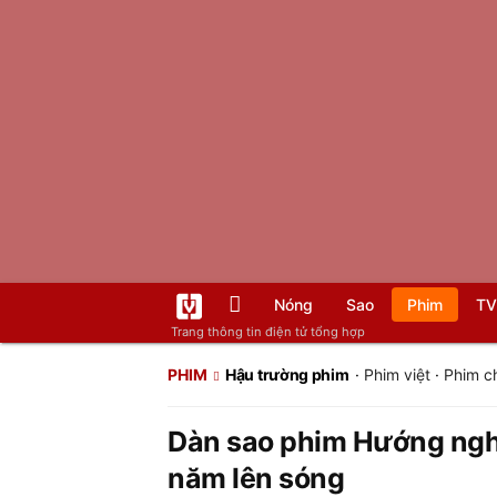
Nóng
Sao
Phim
TV
Trang thông tin điện tử tổng hợp
PHIM
Hậu trường phim
·
Phim việt
·
Phim c
Dàn sao phim Hướng ngh
năm lên sóng