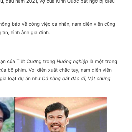
âu, đầu năm 2021, vợ của Kinh Quốc bất ngờ bị điều
hông báo về công việc cá nhân, nam diễn viên cũng
tin, hình ảnh gia đình.
oạn của Tiết Cương trong
Hướng nghiệp
là một trong
ủa bộ phim. Với diễn xuất chắc tay, nam diễn viên
gia loạt dự án như
Cô nàng bất đắc dĩ, Vật chứng