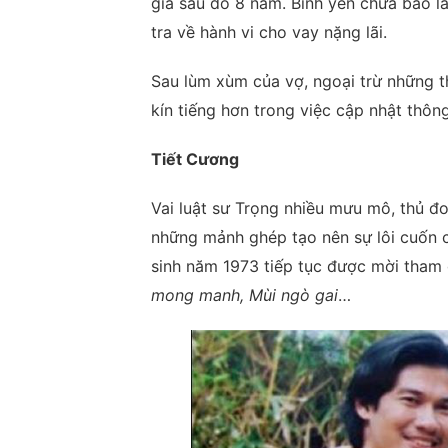
gia sau đó 8 năm. Bình yên chưa bao l
tra về hành vi cho vay nặng lãi.
Sau lùm xùm của vợ, ngoại trừ những t
kín tiếng hơn trong việc cập nhật thông 
Tiết Cương
Vai luật sư Trọng nhiều mưu mô, thủ đ
những mảnh ghép tạo nên sự lôi cuốn c
sinh năm 1973 tiếp tục được mời tham 
mong manh, Mùi ngò gai
…