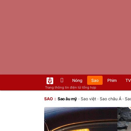
Nóng
Sao
Phim
TV
Trang thông tin điện tử tổng hợp
SAO
Sao âu mỹ
·
Sao việt
·
Sao châu Á
·
Sao