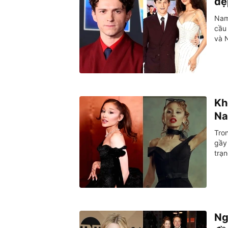
đẹ
Nam
cầu 
và 
Kh
Na
Tro
gầy 
trạ
Ng