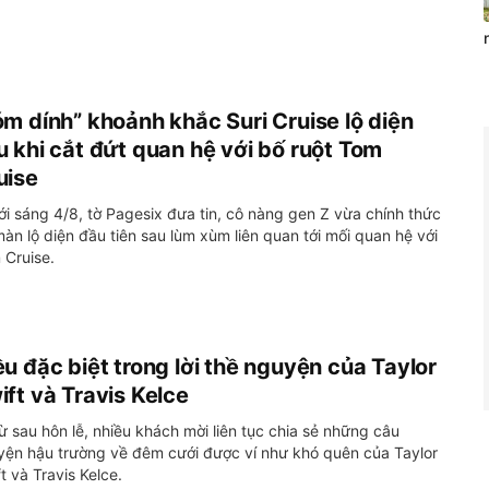
óm dính” khoảnh khắc Suri Cruise lộ diện
u khi cắt đứt quan hệ với bố ruột Tom
uise
ới sáng 4/8, tờ Pagesix đưa tin, cô nàng gen Z vừa chính thức
àn lộ diện đầu tiên sau lùm xùm liên quan tới mối quan hệ với
 Cruise.
ều đặc biệt trong lời thề nguyện của Taylor
ift và Travis Kelce
ừ sau hôn lễ, nhiều khách mời liên tục chia sẻ những câu
yện hậu trường về đêm cưới được ví như khó quên của Taylor
t và Travis Kelce.