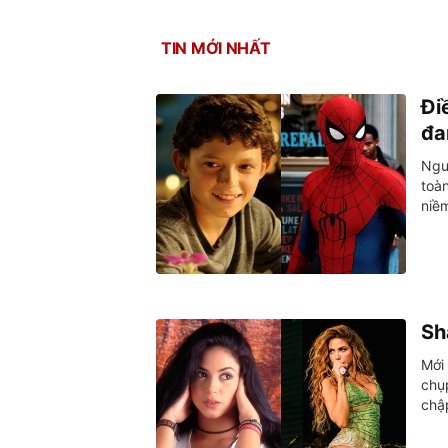
TIN MỚI NHẤT
Đi
đa
Ngư
toàn
niềm
Sh
Mới
chụp
chậ