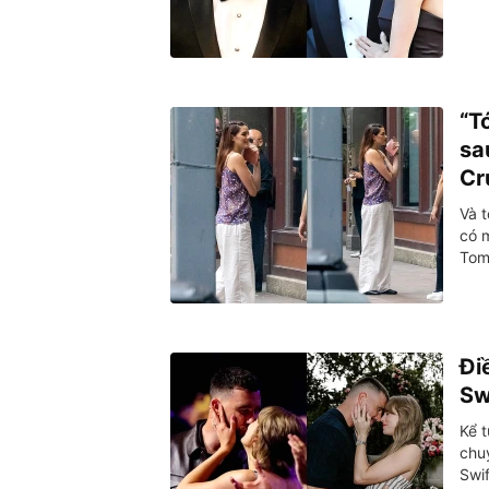
“T
sa
Cr
Và t
có m
Tom
Đi
Sw
Kể t
chu
Swif