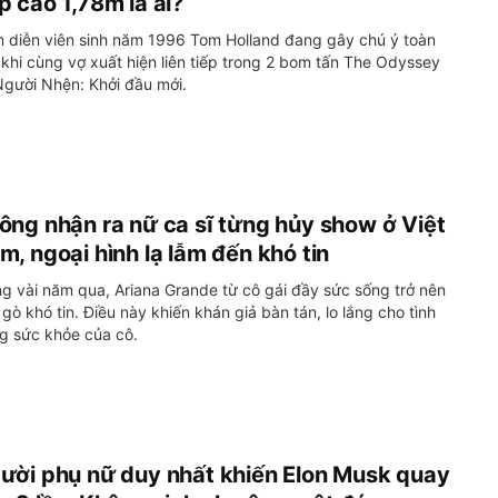
p cao 1,78m là ai?
 diễn viên sinh năm 1996 Tom Holland đang gây chú ý toàn
khi cùng vợ xuất hiện liên tiếp trong 2 bom tấn The Odyssey
Người Nhện: Khởi đầu mới.
ông nhận ra nữ ca sĩ từng hủy show ở Việt
m, ngoại hình lạ lẫm đến khó tin
ng vài năm qua, Ariana Grande từ cô gái đầy sức sống trở nên
gò khó tin. Điều này khiến khán giả bàn tán, lo lắng cho tình
ng sức khỏe của cô.
ười phụ nữ duy nhất khiến Elon Musk quay