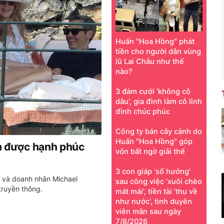
Huấn "Hoa Hồng" phát
tiền cho người dân vùng
lũ Lai Châu như thế
nào?
3 đám cưới 'không cô
dâu', gia đình làm cỗ linh
đình chúc phúc
Công ty bán cây cảnh do
Huấn "Hoa Hồng" góp
m được hạnh phúc
vốn bất ngờ giải thể
3 con giáp 'số hưởng'
 và doanh nhân Michael
sau công việc 'xuôi chèo
 truyền thông.
mát mái', tiền tài 'thu về
như nước', tình duyên
viên mãn sau ngày
7/8/2026