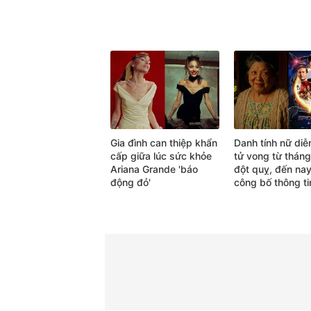
Gia đình can thiệp khẩn
Danh tính nữ diễ
cấp giữa lúc sức khỏe
tử vong từ tháng
Ariana Grande 'báo
đột quỵ, đến na
động đỏ'
công bố thông ti