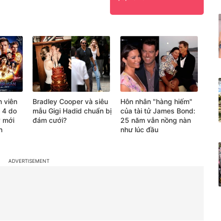
n viên
Bradley Cooper và siêu
Hôn nhân "hàng hiếm"
 4 do
mẫu Gigi Hadid chuẩn bị
của tài tử James Bond:
y mới
đám cưới?
25 năm vẫn nồng nàn
n
như lúc đầu