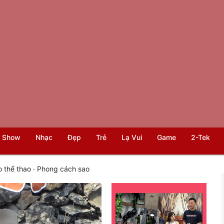
 Show
Nhạc
Đẹp
Trẻ
Lạ Vui
Game
2-Tek
 thể thao
·
Phong cách sao