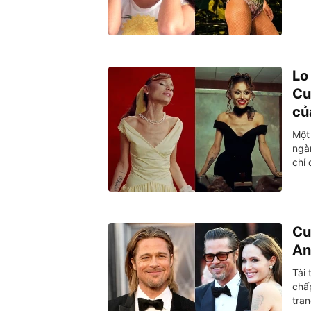
Lo
Cu
củ
Một
ngà
chỉ 
Cu
An
Tài 
chấp
tra