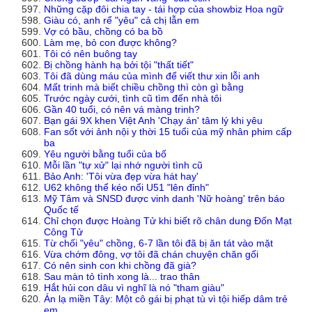
Những cặp đôi chia tay - tái hợp của showbiz Hoa ngữ
Giàu có, anh rể "yêu" cả chị lẫn em
Vợ có bầu, chồng có ba bồ
Làm mẹ, bỏ con được không?
Tôi có nên buông tay
Bị chồng hành hạ bởi tội "thất tiết"
Tôi đã dùng máu của mình để viết thư xin lỗi anh
Mất trinh mà biết chiều chồng thì còn gì bằng
Trước ngày cưới, tình cũ tìm đến nhà tôi
Gần 40 tuổi, có nên vá màng trinh?
Bạn gái 9X khen Việt Anh 'Chạy án' tâm lý khi yêu
Fan sốt với ảnh nội y thời 15 tuổi của mỹ nhân phim cấp
ba
Yêu người bằng tuổi của bố
Mỗi lần "tự xử" lại nhớ người tình cũ
Bảo Anh: 'Tôi vừa đẹp vừa hát hay'
U62 không thể kéo nổi U51 "lên đỉnh"
Mỹ Tâm và SNSD được vinh danh 'Nữ hoàng' trên báo
Quốc tế
Chỉ chọn được Hoàng Tử khi biết rõ chân dung Đốn Mạt
Công Tử
Từ chối "yêu" chồng, 6-7 lần tôi đã bị ăn tát vào mặt
Vừa chớm đông, vợ tôi đã chán chuyện chăn gối
Có nên sinh con khi chồng đã già?
Sau màn tỏ tình xong là... trao thân
Hắt hủi con dâu vì nghĩ là nó "tham giàu"
Án lạ miền Tây: Một cô gái bị phạt tù vì tội hiếp dâm trẻ
em