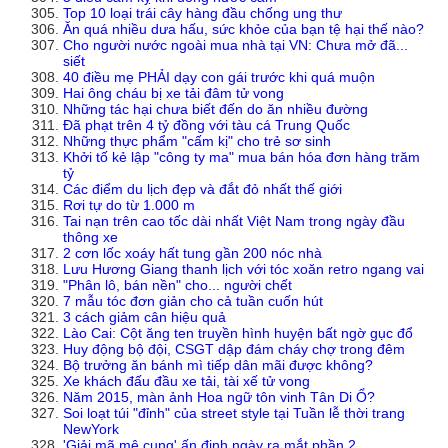
Top 10 loại trái cây hàng đầu chống ung thư
Ăn quá nhiều dưa hấu, sức khỏe của bạn tệ hại thế nào?
Cho người nước ngoài mua nhà tại VN: Chưa mở đã...
siết
40 điều mẹ PHẢI dạy con gái trước khi quá muộn
Hai ông cháu bị xe tải đâm tử vong
Những tác hại chưa biết đến do ăn nhiều đường
Đã phạt trên 4 tỷ đồng với tàu cá Trung Quốc
Những thực phẩm "cấm kị" cho trẻ sơ sinh
Khởi tố kẻ lập "công ty ma" mua bán hóa đơn hàng trăm
tỷ
Các điểm du lịch đẹp và đắt đỏ nhất thế giới
Rơi tự do từ 1.000 m
Tai nạn trên cao tốc dài nhất Việt Nam trong ngày đầu
thông xe
2 cơn lốc xoáy hất tung gần 200 nóc nhà
Lưu Hương Giang thanh lịch với tóc xoăn retro ngang vai
"Phân lô, bán nền" cho... người chết
7 mẫu tóc đơn giản cho cả tuần cuốn hút
3 cách giảm cân hiệu quả
Lào Cai: Cột ăng ten truyền hình huyện bất ngờ gục đổ
Huy động bộ đội, CSGT dập đám cháy chợ trong đêm
Bộ trưởng ăn bánh mì tiếp dân mãi được không?
Xe khách đấu đầu xe tải, tài xế tử vong
Năm 2015, màn ảnh Hoa ngữ tôn vinh Tân Di Ổ?
Soi loạt túi "đỉnh" của street style tại Tuần lễ thời trang
NewYork
'Giải mã mê cung' ấn định ngày ra mắt phần 2