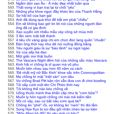
Ngắm dàn sao Âu - Á mặc đẹp nhất tuần qua
Thất vọng vì bạn trai lại từ chối "yêu"
Những pha khoe ngực đầy khéo léo của Thanh Hằng
Sợ hãi bố của bạn gái
Anh đã dùng quá khứ để bắt em phải "chiều"
Em sẽ không bao giờ tin lời nói của những người đàn
ông đã có gia đình
Xao xuyến với nhiều mẫu váy công sở mùa mới
3 lần xem mặt bất thành
4 tiêu chí vàng giúp chị em chọn đức lang quân "chuẩn"
Đàn ông thời nay như dê núi xuống đồng bằng
Yêu người giàu là sự "bảo lãnh" sự ngọt ngào
Vợ của sếp bá đạo
Một giấc mơ thật buồn
The Vascara Night đêm hội của những sắc màu Vascara
Kinh hãi vì chồng là sĩ quan mà vũ phu
Muốn bên nhau sau hơn 40 năm xa cách
'Đệ nhất mỹ nữ Bắc Kinh' khoe sắc trên Cosmospolitan
Mẹ chồng bí mật "triệt sản" con dâu
Vợ chồng Brad Pitt bận rộn vẫn đưa con đi chơi bowling
Tôi sắp cưới một tên Chí Phèo thời nay
Tôi không thể nào kéo chồng về
Uống thuốc tránh thai khẩn cấp như là "cơm bữa"?
Muốn ly hôn người chồng chỉ mải mê kiếm tiền
Nồi có vậy, sao cứ bắt nấu cơm quá tải?
Chồng ăn "phở" rồi, vợ không ăn "nem" thì đói lắm
Song Hye Kyo bị soi đầu gối nhăn nheo tại sự kiện
"Môn đăng hộ đối" thì yêu mới có hậu?