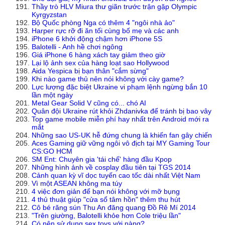
Thầy trò HLV Miura thư giãn trước trận gặp Olympic
Kyrgyzstan
Bộ Quốc phòng Nga có thêm 4 "ngôi nhà ảo"
Harper rực rỡ đi ăn tối cùng bố mẹ và các anh
iPhone 6 khởi động chậm hơn iPhone 5S
Balotelli - Anh hề chơi ngông
Giá iPhone 6 hàng xách tay giảm theo giờ
Lại lộ ảnh sex của hàng loạt sao Hollywood
Aida Yespica bị bạn thân "cắm sừng"
Khi nào game thủ nên nói không với cày game?
Lực lượng đặc biệt Ukraine vi phạm lệnh ngừng bắn 10
lần một ngày
Metal Gear Solid V cũng có... chó AI
Quân đội Ukraine rút khỏi Zhdanivka để tránh bị bao vây
Top game mobile miễn phí hay nhất trên Android mới ra
mắt
Những sao US-UK hễ đứng chung là khiến fan gây chiến
Aces Gaming giữ vững ngôi vô địch tại MY Gaming Tour
CS:GO HCM
SM Ent: Chuyên gia 'tái chế' hàng đầu Kpop
Những hình ảnh về cosplay đầu tiên tại TGS 2014
Cảnh quan kỳ vĩ dọc tuyến cao tốc dài nhất Việt Nam
Vì một ASEAN không ma túy
4 việc đơn giản để bạn nói không với mỡ bụng
4 thủ thuật giúp "cửa sổ tâm hồn" thêm thu hút
Cô bé răng sún Thu An đăng quang Đồ Rê Mí 2014
"Trên giường, Balotelli khỏe hơn Cole triệu lần"
Có nên sử dụng sex toys với nàng?