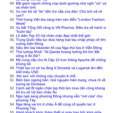
Bắt giam người chồng núp dưới giường nhà nghỉ "xử" vợ
và nhân tình
Vụ cán bộ xã "ăn" tiền trợ cấp của dân: Chủ tịch xã vô
can?
Thời trang Việt tỏa sáng trên sàn diễn "London Fashion
Week"
Vụ bắt Tổng GĐ công ty VN Pharma: Điều tra về hành vi
"buôn lậu"
Lộ diện Top 10 mỹ nhân mặc đẹp nhất thế giới
Trung Quốc tiếp tục đưa hàng loạt tàu chấp pháp cỡ lớn
xuống biển Đông
Siêu tên lửa Iskander-M của Nga thử lửa ở Viễn Đông
Thủ tướng Modi: "Al-Qaeda hoang tưởng khi tìm đất
sống ở Ấn Độ"!
Mỹ cung cấp cho Ai Cập 10 trực thăng Apache để chống
khủng bố
Thiệt hại cơ sở hạ tầng ở Donetsk và Lugansk lên đến
440 triệu USD
'Alo sex' với những câu chuyện ê chề
Biên bản ngừng bắn: Giữ nguyên hiện trạng, chưa rõ về
tương lai Donbass
Cảnh sát Bỉ ngăn chặn kịp thời âm mưu tấn công khủng
bố trụ sở Uỷ ban châu Âu
Nga ngả sang phương Đông nhưng vẫn "mở cửa" cho
phương Tây
Nga tăng vai trò ở châu Á để củng cố quyền lực ở
Phương Tây
Hành khách khóc thảm thiết vì máy bay bốc khói giữa