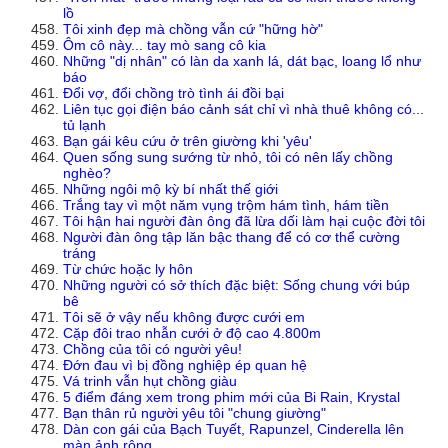
lồ
Tôi xinh đẹp mà chồng vẫn cứ "hững hờ"
Ôm cô này... tay mò sang cô kia
Những "dị nhân" có làn da xanh lá, dát bạc, loang lổ như
báo
Đổi vợ, đổi chồng trò tình ái đồi bại
Liên tục gọi điện báo cảnh sát chỉ vì nhà thuê không có...
tủ lạnh
Bạn gái kêu cứu ở trên giường khi 'yêu'
Quen sống sung sướng từ nhỏ, tôi có nên lấy chồng
nghèo?
Những ngôi mộ kỳ bí nhất thế giới
Trắng tay vì một năm vụng trộm hám tình, hám tiền
Tôi hận hai người đàn ông đã lừa dối làm hại cuộc đời tôi
Người đàn ông tập lăn bậc thang để có cơ thể cường
tráng
Từ chức hoặc ly hôn
Những người có sở thích đặc biệt: Sống chung với búp
bê
Tôi sẽ ở vậy nếu không được cưới em
Cặp đôi trao nhẫn cưới ở độ cao 4.800m
Chồng của tôi có người yêu!
Đớn đau vì bị đồng nghiệp ép quan hệ
Vá trinh vẫn hụt chồng giàu
5 điểm đáng xem trong phim mới của Bi Rain, Krystal
Bạn thân rủ người yêu tôi "chung giường"
Dàn con gái của Bạch Tuyết, Rapunzel, Cinderella lên
màn ảnh rộng