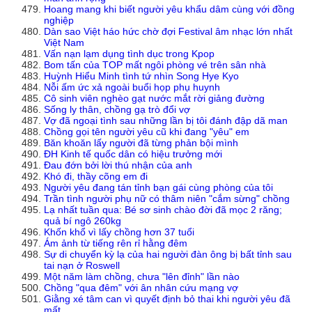
Hoang mang khi biết người yêu khẩu dâm cùng với đồng
nghiệp
Dàn sao Việt háo hức chờ đợi Festival âm nhạc lớn nhất
Việt Nam
Vấn nạn lạm dụng tình dục trong Kpop
Bom tấn của TOP mất ngôi phòng vé trên sân nhà
Huỳnh Hiểu Minh tình tứ nhìn Song Hye Kyo
Nỗi ấm ức xả ngoài buổi họp phụ huynh
Cô sinh viên nghèo gạt nước mắt rời giảng đường
Sống ly thân, chồng gạ trò đổi vợ
Vợ đã ngoại tình sau những lần bị tôi đánh đập dã man
Chồng gọi tên người yêu cũ khi đang "yêu" em
Băn khoăn lấy người đã từng phản bội mình
ĐH Kinh tế quốc dân có hiệu trưởng mới
Đau đớn bởi lời thú nhận của anh
Khó đi, thầy cõng em đi
Người yêu đang tán tỉnh bạn gái cùng phòng của tôi
Trần tình người phụ nữ có thâm niên "cắm sừng" chồng
Lạ nhất tuần qua: Bé sơ sinh chào đời đã mọc 2 răng;
quả bí ngô 260kg
Khốn khổ vì lấy chồng hơn 37 tuổi
Ám ảnh từ tiếng rên rỉ hằng đêm
Sự di chuyển kỳ lạ của hai người đàn ông bị bất tỉnh sau
tai nạn ở Roswell
Một năm làm chồng, chưa "lên đỉnh" lần nào
Chồng "qua đêm" với ân nhân cứu mạng vợ
Giằng xé tâm can vì quyết định bỏ thai khi người yêu đã
mất