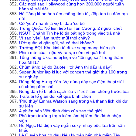
Các ngôi sao Hollywood cùng hơn 300.000 người tuần
hành vì trái đất
Hà Tăng khoe ảnh ôm chồng tình tứ, đập tan tin đồn rạn
nứt
Cứ 'yêu' nhanh là vợ bị đau 'cô bé'
Trung Quốc: Nổ liên tiếp tại Tân Cương, 2 người chết
NSƯT Chánh Tín hé lộ tin bất ngờ trong việc trả nhà
Vì sao 'yêu' làm nước mũi thôi chảy?
Ướt quần vì gần gũi, sẽ có thai không?
Trưởng BQL Khu kinh tế đi xe sang mang biển giả
Phim mới của Triệu Vy ra rạp sớm vì quá hot
Tổng thống Ukraine bị kiện về "tội ngộ sát" trong thảm
họa MH17
Chùm ảnh: Lý do Balotelli tới Anh thi đấu là đây?
Super Junior lập kỉ lục với concert thế giới thứ 100 trong
sự nghiệp
Rúng động Hưng Yên: Vợ dùng dây sạc điện thoại siết
cổ chồng đến chết
Nông dân tố bị phá sạch lúa vì "trót" làm chứng trước tòa
T-ara bị tố gian dối kết quả bình chọn
'Phù thủy' Emma Watson sang trọng và thanh lịch khi dự
sự kiện
4 phiên bản Việt đình đám của sao thế giới
Phó trạm trưởng trạm kiểm lâm bị lâm tặc đánh nhập
viện
Hồ Ngọc Hà diện váy ngắn sexy, nhảy bốc lửa trên sân
khấu
Lệ Quyên hóa cô dâu kiêu kỳ trên bến phà miền Tây