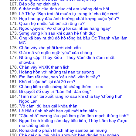
Dép xốp nơ xinh xắn
6 thắc mắc của tình dục chị em không dám hỏi
Lê Thúy: 'Bạn trai tôi muốn tự trang trí cho tiệc cưới'
Hẹp bao quy đầu ảnh hưởng chất lượng cuộc 'yêu'?
Quan hệ nhiều 'cô bé' sẽ rộng ra?
Ngọc Quyên: 'Vợ chồng tôi cãi nhau hàng ngày'
Sưng vùng kín sau khi quan hệ tình dục
Ông xã bay ra thủ đô hộ tống bà bầu Ốc Thanh Vân làm
MC
Chân váy xòe phối lưới xinh xắn
Giải mã về ngôn ngữ "yêu" của chàng
Những cặp 'Thúy Kiều - Thúy Vân' đình đám nhất
showbiz
Chân váy VNXK thanh lịch
Hoảng hồn với những tai nạn tự sướng
Em làm rất nhẹ, sao 'cậu nhỏ' vẫn bị trầy?
Khổ vì 'cậu bé' lại dài 20 cm?
Chàng liếm môi chứng tỏ chàng thèm... sex
Bí quyết để duy trì "bản lĩnh đàn ông"
'Tình mới' tái xuất rạng rỡ sau khi chia tay 'chồng hụt'
Ngọc Lan
'Vô cảm' dù bạn gái khỏa thân!
Lê Hiếu tình tứ với bạn gái mới trên biển
"Cậu nhỏ" cương lâu quá làm giãn tĩnh mạch thừng tinh?
Ngọc Trinh không cần dạy tiêu tiền; Thùy Lâm hay được
mẹ chồng bênh
Ronaldinho phấn khích nhảy samba ăn mừng
Chê đại gia, mỹ nhân showbiz bén duyên trai nghèo