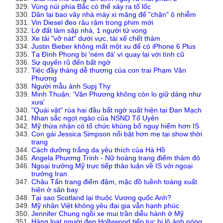
Vùng núi phía Bắc có thể xảy ra tố lốc
Dân lại bao vây nhà máy xi măng để "chặn" ô nhiễm
Vin Diesel đeo râu rậm trong phim mới
Lở đất làm sập nhà, 1 người tử vong
Xe tải "vỡ nát" dưới vực, tài xế chết thảm
Justin Bieber không mất một xu để có iPhone 6 Plus
Tạ Đình Phong bị 'ném đá' vì quay lại với tình cũ
Sự quyến rũ đến bất ngờ
Tiệc đầy tháng dễ thương của con trai Phạm Văn
Phương
Người mẫu ảnh Supj Thy
Minh Thuận: 'Văn Phương không còn lo giữ dáng như
xưa'
"Quái vật" rùa hai đầu bất ngờ xuất hiện tại Đan Mạch
Nhan sắc ngọt ngào của NSND Tố Uyên
Mỹ thừa nhận có tổ chức khủng bố nguy hiểm hơn IS
Con gái Jessica Simpson nổi bật hơn mẹ tại show thời
trang
Cách dưỡng trắng da yêu thích của Hà Hồ
Angela Phương Trinh - Nữ hoàng trang điểm thảm đỏ
Ngoại trưởng Mỹ trực tiếp thảo luận về IS với ngoại
trưởng Iran
Châu Tấn trang điểm đậm, mặc đồ tuềnh toàng xuất
hiện ở sân bay
Tại sao Scotland lại thuộc Vương quốc Anh?
Mỹ nhân Việt không yêu đại gia vẫn hạnh phúc
Jennifer Chung ngồi xe mui trần diễu hành ở Mỹ
Hàng loạt người đẹp Hollywood tiếp tục bị lộ ảnh nóng