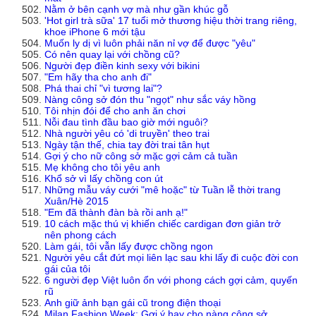
Nằm ở bên cạnh vợ mà như gần khúc gỗ
'Hot girl trà sữa' 17 tuổi mở thương hiệu thời trang riêng,
khoe iPhone 6 mới tậu
Muốn ly dị vì luôn phải năn nỉ vợ để được "yêu"
Có nên quay lại với chồng cũ?
Người đẹp điền kinh sexy với bikini
"Em hãy tha cho anh đi"
Phá thai chỉ "vì tương lai"?
Nàng công sở đón thu "ngọt" như sắc váy hồng
Tôi nhịn đói để cho anh ăn chơi
Nỗi đau tình đầu bao giờ mới nguôi?
Nhà người yêu có 'di truyền' theo trai
Ngày tận thế, chia tay đời trai tân hụt
Gợi ý cho nữ công sở mặc gợi cảm cả tuần
Mẹ không cho tôi yêu anh
Khổ sở vì lấy chồng con út
Những mẫu váy cưới "mê hoặc" từ Tuần lễ thời trang
Xuân/Hè 2015
"Em đã thành đàn bà rồi anh ạ!"
10 cách mặc thú vị khiến chiếc cardigan đơn giản trở
nên phong cách
Làm gái, tôi vẫn lấy được chồng ngon
Người yêu cắt đứt mọi liên lạc sau khi lấy đi cuộc đời con
gái của tôi
6 người đẹp Việt luôn ổn với phong cách gợi cảm, quyến
rũ
Anh giữ ảnh bạn gái cũ trong điện thoại
Milan Fashion Week: Gợi ý hay cho nàng công sở