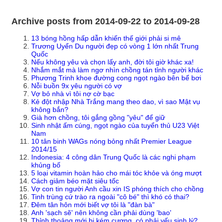
Archive posts from 2014-09-22 to 2014-09-28
13 bóng hồng hấp dẫn khiến thế giới phải si mê
Trương Uyển Du người đẹp có vòng 1 lớn nhất Trung
Quốc
Nếu không yêu và chọn lấy anh, đời tôi giờ khác xa!
Nhắm mắt mà làm ngơ nhìn chồng tán tỉnh người khác
Phương Trinh khoe đường cong ngọt ngào bên bể bơi
Nỗi buồn 9x yêu người có vợ
Vợ bỏ nhà vì tôi nợ cờ bạc
Kẻ đột nhập Nhà Trắng mang theo dao, vì sao Mật vụ
không bắn?
Già hơn chồng, tôi gắng gồng "yêu" để giữ
Sinh nhật ấm cúng, ngọt ngào của tuyển thủ U23 Việt
Nam
10 tân binh WAGs nóng bỏng nhất Premier League
2014/15
Indonesia: 4 công dân Trung Quốc là các nghi phạm
khủng bố
5 loại vitamin hoàn hảo cho mái tóc khỏe và óng mượt
Cách giảm béo mặt siêu tốc
Vợ con tin người Anh cầu xin IS phóng thích cho chồng
Tinh trùng cứ trào ra ngoài "cô bé" thì khó có thai?
Đêm tân hôn mới biết vợ tôi là "đàn bà"
Anh 'sạch sẽ' nên không cần phải dùng 'bao'
Thỉnh thoảng mới bị kém cương, có phải yếu sinh lý?