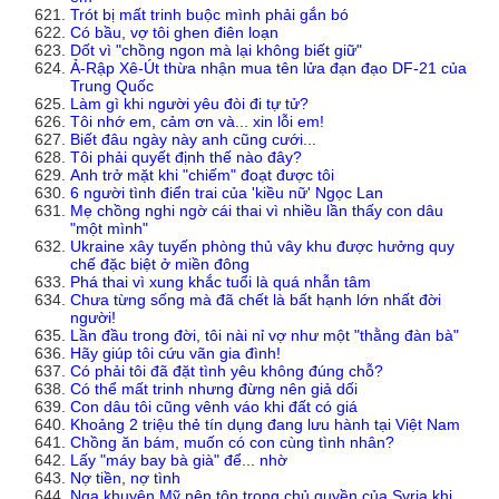
Trót bị mất trinh buộc mình phải gắn bó
Có bầu, vợ tôi ghen điên loạn
Dốt vì "chồng ngon mà lại không biết giữ"
Ả-Rập Xê-Út thừa nhận mua tên lửa đạn đạo DF-21 của
Trung Quốc
Làm gì khi người yêu đòi đi tự tử?
Tôi nhớ em, cảm ơn và... xin lỗi em!
Biết đâu ngày này anh cũng cưới...
Tôi phải quyết định thế nào đây?
Anh trở mặt khi "chiếm" đoạt được tôi
6 người tình điển trai của 'kiều nữ' Ngọc Lan
Mẹ chồng nghi ngờ cái thai vì nhiều lần thấy con dâu
"một mình"
Ukraine xây tuyến phòng thủ vây khu được hưởng quy
chế đặc biệt ở miền đông
Phá thai vì xung khắc tuổi là quá nhẫn tâm
Chưa từng sống mà đã chết là bất hạnh lớn nhất đời
người!
Lần đầu trong đời, tôi nài nỉ vợ như một "thằng đàn bà"
Hãy giúp tôi cứu vãn gia đình!
Có phải tôi đã đặt tình yêu không đúng chỗ?
Có thể mất trinh nhưng đừng nên giả dối
Con dâu tôi cũng vênh váo khi đất có giá
Khoảng 2 triệu thẻ tín dụng đang lưu hành tại Việt Nam
Chồng ăn bám, muốn có con cùng tình nhân?
Lấy "máy bay bà già" để... nhờ
Nợ tiền, nợ tình
Nga khuyên Mỹ nên tôn trọng chủ quyền của Syria khi