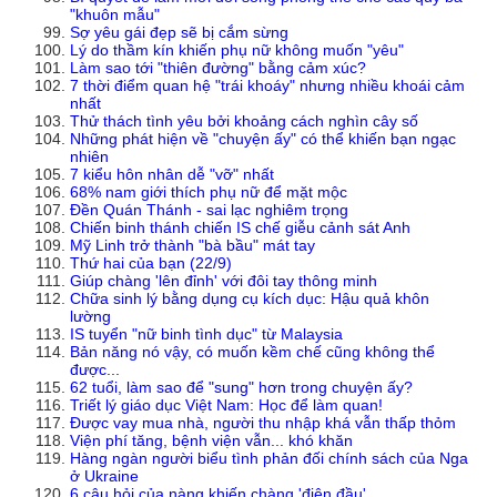
"khuôn mẫu"
Sợ yêu gái đẹp sẽ bị cắm sừng
Lý do thầm kín khiến phụ nữ không muốn "yêu"
Làm sao tới "thiên đường" bằng cảm xúc?
7 thời điểm quan hệ "trái khoáy" nhưng nhiều khoái cảm
nhất
Thử thách tình yêu bởi khoảng cách nghìn cây số
Những phát hiện về "chuyện ấy" có thể khiến bạn ngạc
nhiên
7 kiểu hôn nhân dễ "vỡ" nhất
68% nam giới thích phụ nữ để mặt mộc
Đền Quán Thánh - sai lạc nghiêm trọng
Chiến binh thánh chiến IS chế giễu cảnh sát Anh
Mỹ Linh trở thành "bà bầu" mát tay
Thứ hai của bạn (22/9)
Giúp chàng 'lên đỉnh' với đôi tay thông minh
Chữa sinh lý bằng dụng cụ kích dục: Hậu quả khôn
lường
IS tuyển "nữ binh tình dục" từ Malaysia
Bản năng nó vậy, có muốn kềm chế cũng không thể
được...
62 tuổi, làm sao để "sung" hơn trong chuyện ấy?
Triết lý giáo dục Việt Nam: Học để làm quan!
Được vay mua nhà, người thu nhập khá vẫn thấp thỏm
Viện phí tăng, bệnh viện vẫn... khó khăn
Hàng ngàn người biểu tình phản đối chính sách của Nga
ở Ukraine
6 câu hỏi của nàng khiến chàng 'điên đầu'