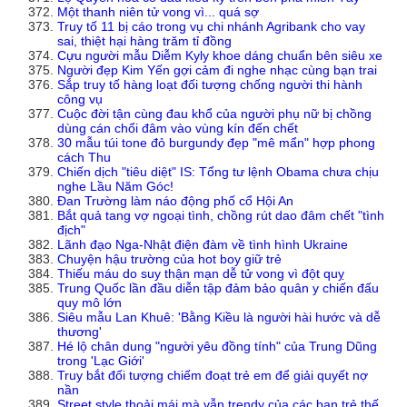
Một thanh niên tử vong vì... quá sợ
Truy tố 11 bị cáo trong vụ chi nhánh Agribank cho vay
sai, thiệt hại hàng trăm tỉ đồng
Cựu người mẫu Diễm Kyly khoe dáng chuẩn bên siêu xe
Người đẹp Kim Yến gợi cảm đi nghe nhạc cùng bạn trai
Sắp truy tố hàng loạt đối tượng chống người thi hành
công vụ
Cuộc đời tận cùng đau khổ của người phụ nữ bị chồng
dùng cán chổi đâm vào vùng kín đến chết
30 mẫu túi tone đỏ burgundy đẹp "mê mẩn" hợp phong
cách Thu
Chiến dịch "tiêu diệt" IS: Tổng tư lệnh Obama chưa chịu
nghe Lầu Năm Góc!
Đan Trường làm náo động phố cổ Hội An
Bắt quả tang vợ ngoại tình, chồng rút dao đâm chết "tình
địch"
Lãnh đạo Nga-Nhật điện đàm về tình hình Ukraine
Chuyện hậu trường của hot boy giữ trẻ
Thiếu máu do suy thận mạn dễ tử vong vì đột quỵ
Trung Quốc lần đầu diễn tập đảm bảo quân y chiến đấu
quy mô lớn
Siêu mẫu Lan Khuê: 'Bằng Kiều là người hài hước và dễ
thương'
Hé lộ chân dung "người yêu đồng tính" của Trung Dũng
trong 'Lạc Giới'
Truy bắt đối tượng chiếm đoạt trẻ em để giải quyết nợ
nần
Street style thoải mái mà vẫn trendy của các bạn trẻ thế