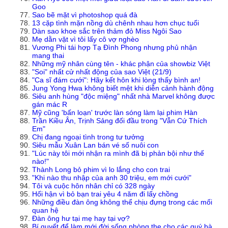
Goo
Sao bẽ mặt vì photoshop quá đà
13 cặp tình mặn nồng dù chênh nhau hơn chục tuổi
Dàn sao khoe sắc trên thảm đỏ Miss Ngôi Sao
Mẹ dằn vặt vì tôi lấy cô vợ nghèo
Vương Phi tái hợp Tạ Đình Phong nhưng phủ nhận
mang thai
Những mỹ nhân cùng tên - khác phận của showbiz Việt
"Soi" nhất cử nhất động của sao Việt (21/9)
"Ca sĩ đám cưới": Hãy kết hôn khi lòng thấy bình an!
Jung Yong Hwa không biết mệt khi diễn cảnh hành động
Siêu anh hùng "độc miệng" nhất nhà Marvel không được
gán mác R
Mỹ cũng 'bấn loạn' trước làn sóng làm lại phim Hàn
Trần Kiều Ân, Trịnh Sảng đối đầu trong "Vẫn Cứ Thích
Em"
Chị đang ngoại tình trong tư tưởng
Siêu mẫu Xuân Lan bán vé số nuôi con
"Lúc này tôi mới nhận ra mình đã bị phản bội như thế
nào!"
Thành Long bỏ phim vì lo lắng cho con trai
"Khi nào thu nhập của anh 30 triệu, em mới cưới"
Tôi và cuộc hôn nhân chỉ có 328 ngày
Hối hận vì bỏ bạn trai yêu 4 năm đi lấy chồng
Những điều đàn ông không thể chịu đựng trong các mối
quan hệ
Đàn ông hư tại mẹ hay tại vợ?
Bí quyết để làm mới đời sống phòng the cho các quý bà