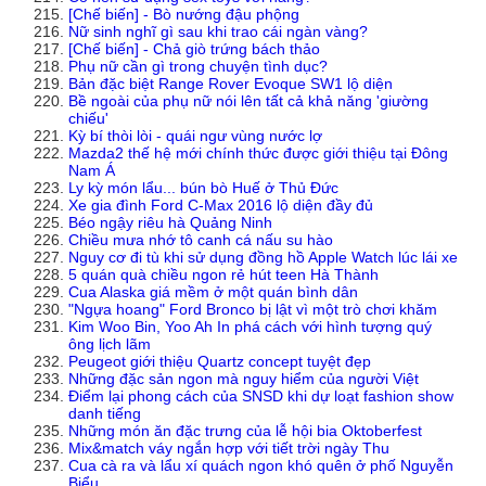
[Chế biến] - Bò nướng đậu phộng
Nữ sinh nghĩ gì sau khi trao cái ngàn vàng?
[Chế biến] - Chả giò trứng bách thảo
Phụ nữ cần gì trong chuyện tình dục?
Bản đặc biệt Range Rover Evoque SW1 lộ diện
Bề ngoài của phụ nữ nói lên tất cả khả năng 'giường
chiếu'
Kỳ bí thòi lòi - quái ngư vùng nước lợ
Mazda2 thế hệ mới chính thức được giới thiệu tại Đông
Nam Á
Ly kỳ món lẩu... bún bò Huế ở Thủ Đức
Xe gia đình Ford C-Max 2016 lộ diện đầy đủ
Béo ngậy riêu hà Quảng Ninh
Chiều mưa nhớ tô canh cá nấu su hào
Nguy cơ đi tù khi sử dụng đồng hồ Apple Watch lúc lái xe
5 quán quà chiều ngon rẻ hút teen Hà Thành
Cua Alaska giá mềm ở một quán bình dân
"Ngựa hoang" Ford Bronco bị lật vì một trò chơi khăm
Kim Woo Bin, Yoo Ah In phá cách với hình tượng quý
ông lịch lãm
Peugeot giới thiệu Quartz concept tuyệt đẹp
Những đặc sản ngon mà nguy hiểm của người Việt
Điểm lại phong cách của SNSD khi dự loạt fashion show
danh tiếng
Những món ăn đặc trưng của lễ hội bia Oktoberfest
Mix&match váy ngắn hợp với tiết trời ngày Thu
Cua cà ra và lẩu xí quách ngon khó quên ở phố Nguyễn
Biểu