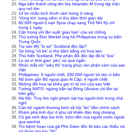
Nga bắn thành công tên lửa Iskander-M trong tập trận
quy mô lớn
14 tin nhắn kích thích cảm hứng ở nàng
'Vùng kín' sưng viêm vì thủ dâm thời gian dài
60.000 người tị nạn Syria chạy sang Thổ Nhĩ Kỳ chỉ
trong 1 ngày
Cẩn trọng với tần suất 'giao ban' của vợ chồng
Thủ tướng Đức Merkel ủng hộ Philippines trong vụ kiện
Trung Quốc
Tại sao Mỹ "lo sợ" Scotland độc lập?
Sợ hỏng 'cô bé' vì thủ dâm bằng vòi hoa sen
Thủ hiến Scotland: Phe phản đối độc lập đã bị "lừa"
Lo sợ vì thời gian 'yêu' vợ quá ngắn
Nhức mắt với "siêu thị" trang phục ren phản cảm của sao
Việt
Philippines: 5 người chết, 200.000 người sơ tán vì bão
Nổ bom gần Bộ ngoại giao Ai Cập, 4 người chết
Những đôi hoa tai khêu gợi trí tò mò của sao Việt
Tướng NATO: ngừng bắn tại Đông Ukraine chỉ tồn tại
trên giấy
Hà Nội: Truy tìm nghi phạm sát hại người tình trong nhà
nghỉ
Cán bộ ngành thương binh xã hội "ăn" tiền chính sách
Khám phá tình dục ở phụ nữ khiến đàn ông choáng
Cô gái xinh đẹp lừa tình, trộm tiền của người nước ngoài
qua wechat
Trò bệnh hoạn của gã Phó Giám đốc lôi kéo các thiếu nữ
sử dụng ma túy "đá"