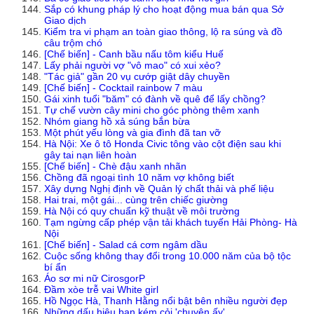
Sắp có khung pháp lý cho hoạt động mua bán qua Sở
Giao dịch
Kiểm tra vi phạm an toàn giao thông, lộ ra súng và đồ
câu trộm chó
[Chế biến] - Canh bầu nấu tôm kiểu Huế
Lấy phải người vợ "vô mao" có xui xẻo?
"Tác giả" gần 20 vụ cướp giật dây chuyền
[Chế biến] - Cocktail rainbow 7 màu
Gái xinh tuổi "băm" có đành về quê để lấy chồng?
Tự chế vườn cây mini cho góc phòng thêm xanh
Nhóm giang hồ xả súng bắn bừa
Một phút yếu lòng và gia đình đã tan vỡ
Hà Nội: Xe ô tô Honda Civic tông vào cột điện sau khi
gây tai nạn liên hoàn
[Chế biến] - Chè đậu xanh nhãn
Chồng đã ngoại tình 10 năm vợ không biết
Xây dựng Nghị định về Quản lý chất thải và phế liệu
Hai trai, một gái... cùng trên chiếc giường
Hà Nội có quy chuẩn kỹ thuật về môi trường
Tạm ngừng cấp phép vận tải khách tuyến Hải Phòng- Hà
Nội
[Chế biến] - Salad cá cơm ngâm dầu
Cuộc sống không thay đổi trong 10.000 năm của bộ tộc
bí ẩn
Áo sơ mi nữ CirosgorP
Đầm xòe trễ vai White girl
Hồ Ngọc Hà, Thanh Hằng nổi bật bên nhiều người đẹp
Những dấu hiệu bạn kém cỏi 'chuyện ấy'