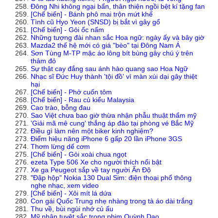
Đông Nhi không ngại bẩn, thân thiện ngồi bệt kí tặng fan
[Chế biến] - Bánh phô mai trộn mứt khế
Tình cũ Hyo Yeon (SNSD) bị bắt vì gây gổ
[Chế biến] - Gỏi ốc nấm
Những tượng đài nhan sắc Hoa ngữ: ngày ấy và bây giờ
Mazda2 thế hệ mới có giá "bèo" tại Đông Nam Á
Sơn Tùng M-TP mặc áo lông bít bùng gây chú ý trên
thảm đỏ
Sự thật cay đắng sau ánh hào quang sao Hoa Ngữ
Nhạc sĩ Đức Huy thành 'tội đồ' vì màn xúi dại gây thiệt
hại
[Chế biến] - Phở cuốn tôm
[Chế biến] - Rau củ kiểu Malaysia
Cao trào, bỗng đau
Sao Việt chưa bao giờ thừa nhận phẫu thuật thẩm mỹ
'Giải mã mê cung' thắng áp đảo tại phòng vé Bắc Mỹ
Điều gì làm nên một biker kinh nghiệm?
Điểm hiệu năng iPhone 6 gấp 20 lần iPhone 3GS
Thơm lừng dế cơm
[Chế biến] - Gỏi xoài chua ngọt
ezeta Type 506 Xe cho người thích nổi bật
Xe ga Peugeot sắp về tay người Ấn Độ
"Đập hộp" Nokia 130 Dual Sim: điện thoại phổ thông
nghe nhạc, xem video
[Chế biến] - Xôi mít lá dứa
Con gái Quốc Trung nhẹ nhàng trong tà áo dài trắng
Thu về, bùi ngùi nhớ củ ấu
Mỹ nhân tuyệt sắc trong phim Quỳnh Dao