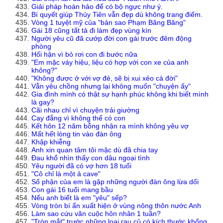
Giải pháp hoàn hảo để có bộ ngực như ý.
Bí quyết giúp Thủy Tiên vẫn đẹp dù không trang điểm.
Vòng 1 tuyệt mỹ của "bản sao Phạm Băng Băng"
Gái 18 cũng tất tả đi làm đẹp vùng kín
Người yêu cũ đã cướp đời con gái trước đêm động
phòng
Hối hận vì bỏ rơi con đi bước nữa
"Em mặc váy hiệu, liệu có hợp với con xe của anh
không?"
"Không được ở với vợ đẻ, sẽ bị xui xẻo cả đời"
Vẫn yêu chồng nhưng lại không muốn "chuyện ấy"
Gia đình mình có thật sự hạnh phúc không khi biết mình
là gay?
Cãi nhau chỉ vì chuyện trải giường
Cay đắng vì không thể có con
Kết hôn 12 năm bỗng nhận ra mình không yêu vợ
Mất hết lòng tin vào đàn ông
Khập khiễng
Anh xin quan tâm tôi mặc dù đã chia tay
Đau khổ nhìn thấy con dâu ngoại tình
Yêu người đã có vợ hơn 18 tuổi
"Cô chỉ là một ả cave"
Số phận của em là gặp những người đàn ông lừa dối
Con gái 16 tuổi mang bầu
Nếu anh biết là em "yêu" sếp?
Vòng tròn bí ẩn xuất hiện ở vùng nông thôn nước Anh
Làm sao cứu vãn cuộc hôn nhân 1 tuần?
"Tròn mắt" trước những loại rau củ có kích thước khổng