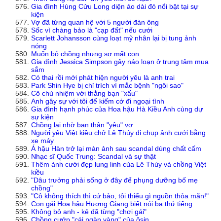
Gia đình Hùng Cửu Long diện áo dài đỏ nổi bật tại sự
kiện
Vợ đã từng quan hệ với 5 người đàn ông
Sốc vì chàng bảo là "cạp đất" nếu cưới
Scarlett Johansson cùng loạt mỹ nhân lại bị tung ảnh
nóng
Muốn bỏ chồng nhưng sợ mất con
Gia đình Jessica Simpson gây náo loạn ở trung tâm mua
sắm
Có thai rồi mới phát hiện người yêu là anh trai
Park Shin Hye bị chỉ trích vì mắc bệnh "ngôi sao"
Cô chủ nhiệm với thằng bạn "xấu"
Anh gây sự với tôi để kiếm cớ đi ngoại tình
Gia đình hạnh phúc của Hoa hậu Hà Kiều Anh cùng dự
sự kiện
Chồng lại nhờ bạn thân "yêu" vợ
Người yêu Việt kiều chở Lê Thúy đi chụp ảnh cưới bằng
xe máy
Á hậu Hàn trở lại màn ảnh sau scandal dùng chất cấm
Nhạc sĩ Quốc Trung: Scandal và sự thật
Thêm ảnh cưới đẹp lung linh của Lê Thúy và chồng Việt
kiều
"Dâu trưởng phải sống ở đây để phụng dưỡng bố mẹ
chồng"
"Cô không thích thì cứ bảo, tôi thiếu gì nguồn thỏa mãn!"
Con gái Hoa hậu Hương Giang biết nói ba thứ tiếng
Không bỏ anh - kẻ đã từng "chơi gái"
Chồng cướp "cái ngàn vàng" của ôsin