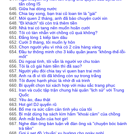
tấn công IS
Giữa hai dòng nước
Chia tay xong, bạn trai cũ loan tin là "gái"
Mới quen 2 tháng, anh đã bảo chuyện cưới xin
"Đi khách" tôi còn trả thêm tiền
Nhà trai có tang nên muốn hoãn cưới
Tôi có tàn nhẫn với chồng cũ quá không?
Đắng lòng 1 kiếp làm dâu
Cưới 3 tháng, tôi muốn ly hôn
Chọn người yêu vì nhà có 2 cửa hàng vàng
Đầu tư thông minh cho 3 kiểu quần jeans "không-thể-lỗi-
mốt"
Dù ngoại tình, tôi vẫn là người vợ chu toàn
Tôi là cô gái hám tiền thì đã sao?
Người yêu đòi chia tay vì quen bạn trai mới
Anh ra đi vì tôi đã không còn sự trong trắng
Tôi được hạnh phúc là nhờ đi vá trinh
Bí quyết chọn túi xách hợp với màu sắc trang phục
Iran và cuộc tập trận chung hải quân "lịch sử" với Trung
Quốc
Yêu ảo, đau thật
Hot girl DJ quyến rũ
Bố mẹ ra sức cấm cản tình yêu của tôi
Bí mật dùng hạ sách kìm hãm "khoái cảm" của chồng
Ánh mắt buồn của hot girl
Nghe đàn ông bàn luận về đàn ông và "chuyện bóc bánh
trả tiền"
Gợi ý set đồ 'chuẩn' xu hướng cho ngày nghỉ