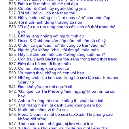
Đánh mất mình vì tội mê trai đẹp
Có bầu rồi đành lấy người không yêu
Tôi xấu hổ vì... bỏ nhà theo trai
Nội y cotton nâng niu "nơi nhạy cảm" của phái đẹp
Tôi muốn anh đừng thương tôi nữa
Vũ điệu tua rua tung hoành các kinh đô thời trang thế
giới
Chồng lăng nhăng với người tình cũ
Dolce & Gabbana vẫn hấp dẫn mê hồn dù cũ kỹ
Ở đời, có gái "đào mỏ" thì cũng có trai "đào mỏ"
Người yêu không "cho", tôi tìm gái thỏa mãn
Hãy chỉ cho em một con đường sáng suốt hơn?
Con trai David Beckham tỏa sáng trong làng thời trang
Đớn đau bỏ con đi bước nữa
Có mới nhưng không nới cũ
Vợ mang thai, chồng có con với bạn
Những chất liệu tinh xảo trong bộ sưu tập của Ermanno
Scervino
Đau khổ yêu em trai người cũ
'Gái quê' Lê Thị Phương 'hiên ngang' khoe rốn tại sân
bay
Anh ra ở riêng thì cưới, không thì chào tạm biệt!
Trót "dâng hiến", bị đánh cũng không dám bỏ
Muốn bỏ chồng vì thiếu sex
Fiona Cibani ra mắt bộ sưu tập Xuân-Hè phong cách
không đối xứng
Thảm cảnh con nhà giàu bị lừa vì dại trai
18 tuổi, quá khó khăn với tôi để gọi một tiếng "Ba"