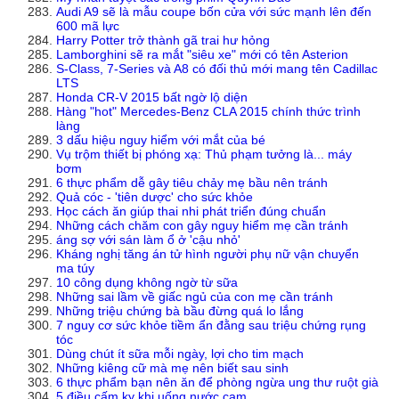
Audi A9 sẽ là mẫu coupe bốn cửa với sức mạnh lên đến
600 mã lực
Harry Potter trở thành gã trai hư hỏng
Lamborghini sẽ ra mắt "siêu xe" mới có tên Asterion
S-Class, 7-Series và A8 có đối thủ mới mang tên Cadillac
LTS
Honda CR-V 2015 bất ngờ lộ diện
Hàng "hot" Mercedes-Benz CLA 2015 chính thức trình
làng
3 dấu hiệu nguy hiểm với mắt của bé
Vụ trộm thiết bị phóng xạ: Thủ phạm tưởng là... máy
bơm
6 thực phẩm dễ gây tiêu chảy mẹ bầu nên tránh
Quả cóc - 'tiên dược' cho sức khỏe
Học cách ăn giúp thai nhi phát triển đúng chuẩn
Những cách chăm con gây nguy hiểm mẹ cần tránh
áng sợ với sán làm ổ ở 'cậu nhỏ'
Kháng nghị tăng án tử hình người phụ nữ vận chuyển
ma túy
10 công dụng không ngờ từ sữa
Những sai lầm về giấc ngủ của con mẹ cần tránh
Những triệu chứng bà bầu đừng quá lo lắng
7 nguy cơ sức khỏe tiềm ẩn đằng sau triệu chứng rụng
tóc
Dùng chút ít sữa mỗi ngày, lợi cho tim mạch
Những kiêng cữ mà mẹ nên biết sau sinh
6 thực phẩm bạn nên ăn để phòng ngừa ung thư ruột già
5 điều cấm kỵ khi uống nước cam