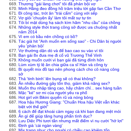
Thương "gái làng chơi" tôi đã phản bội vợ
Minh Hằng đeo đồng hồ trăm triệu tới gặp fan Cần Thơ
Đi công tác, trót ăn "trái cấm" cùng với sếp
Vợ giỏi 'chuyện ấy' làm tôi mất sự tự tin
Tôi bí mật dùng hạ sách kìm hãm "nhu cầu" của chồng
Những style thời trang công sở được ưa chuộng nhất
năm 2014
Vì em có bầu nên chồng có bồ?
Tác giả hit "Anh muốn em sống sao" - Chi Dân bị người
yêu 'phản bội'
Vợ thường dặn dò và để bao cao su vào ví tôi
Bạn gái 8x đưa mẹ đi cổ vũ Trương Thế Vinh
Không muốn cưới vì bạn gái đã từng đính hôn
Lùm xùm tỷ lệ ăn chia giữa ca sĩ Hàn và công ty
Bí quyết mix đồ tạo nên phong cách cho cô nàng công
sở
Thả 'tinh binh' lên bụng sẽ có thai không?
Ăn nhiều đường gây tổn thọ, giảm khả năng sex?
Muốn thu nhập tăng cao, hãy chăm chỉ... sex hàng tuần
Mặc "ké" sơ mi của người yêu ra phố
Hot girl với Bikini quyến rũ và nóng bỏng
Hoa hậu Hương Giang: "Chuẩn Hoa hậu Việt vẫn khác
biệt với thế giới"
6 cách để đạt khoái cảm ngay cả khi bạn đang mệt mỏi
Ăn gì để giúp tăng hưng phấn tình dục?
Lưu Diệc Phi tươi tắn nhưng mất điểm vì nụ cười "hở lợi"
Định giá 'cái ngàn vàng'
Mix trang phục cho người có chiều cao khiêm tốn