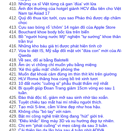
Những ca sĩ Việt từng cả gan 'đùa' với lửa
Ảnh đời thường của hotgirl giành HCV đầu tiên cho Việt
Nam tại Asiad 17
Quỷ đỏ thua tức tưởi, cựu sao Pháo thủ được dịp châm
chọc
Cựu sao bóng rổ 'chôm' 14 ngàn đô của Apple Store
Bouchard khoe body bốc lửa trên biển
Bồ "người hùng nước Mỹ" nghiện "tự sướng" khoe thân
trần trụi
Những kho báu giá trị được phát hiện tình cờ
Vừa lo diệt IS, Mỹ sắp đối mặt với "đứa con" mới của Al-
Qaeda
Về sex, đố ai bằng Balotelli
Ấm ức vì chồng chỉ muốn yêu bằng miệng
'Kẻ thù giấu mặt' chốn phòng the
Muốn đạt khoái cảm đừng im thin thít khi trên giường
HLV Roma thăng hoa cùng bồ trẻ xinh tươi
10 đất nước "cuồng si" phẫu thuật thẩm mỹ nhất
Bí quyết giúp Đoan Trang giảm 15cm vòng eo sau 1
tuần.
Đào thải độc tố, giảm mỡ sau sinh nhờ tảo xoắn.
Tuyệt chiêu tạo mắt hai mí nhiều người thích.
Tạo mũi S-line, cằm V-line đẹp như hoa hậu.
Không chịu "bó tay" với nám.
Bật mí công nghệ triệt lông đang "hút" giới trẻ.
"Điêu khắc" lông mày 3D và xu hướng đẹp tự nhiên.
Chị em "phát cuồng" vì mẹo căng da sau 3 tuần.
Cải thiện làn da lão hóa sau 4 tuần nhờ ADIVA.