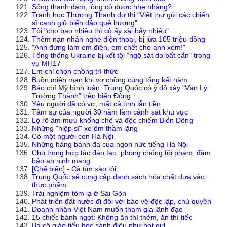
Sống thanh đạm, lòng có được nhẹ nhàng?
Tranh học Thượng Thanh dự thi "Viết thư gửi các chiến
sĩ canh giữ biển đảo quê hương"
Tôi "cho bao nhiêu thì cô ấy xài bấy nhiêu"
Thêm nạn nhân nghe điện thoại, bị lừa 105 triệu đồng
"Anh đừng làm em điên, em chết cho anh xem!"
Tổng thống Ukraine bị kết tội "ngộ sát do bất cẩn" trong
vụ MH17
Em chỉ chọn chồng trí thức
Buồn miên man khi vợ chồng cùng tổng kết năm
Báo chí Mỹ bình luận: Trung Quốc có ý đồ xây "Vạn Lý
Trường Thành" trên biển Đông
Yêu người đã có vợ, mất cả tình lẫn tiền
Tâm sự của người 30 năm làm cảnh sát khu vực
Lộ rõ âm mưu khống chế và độc chiếm Biển Đông
Những "hiệp sĩ" xe ôm thầm lặng
Có một người con Hà Nội
Những hàng bánh đa cua ngon nức tiếng Hà Nội
Chú trọng hợp tác đào tạo, phòng chống tội phạm, đảm
bảo an ninh mạng
[Chế biến] - Cà tím xào tỏi
Trung Quốc sẽ cung cấp danh sách hóa chất đưa vào
thực phẩm
Trải nghiệm tôm lạ ở Sài Gòn
Phát triển đất nước đi đôi với bảo vệ độc lập, chủ quyền
Doanh nhân Việt Nam muốn tham gia lãnh đạo
15 chiếc bánh ngọt: Không ăn thì thèm, ăn thì tiếc
Ba cô giáo tiểu học sành điệu như hot girl