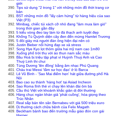
giới
Tips sử dụng "2 trong 1" với những món đồ thời trang cơ
bản
BST những món đồ "lấy cảm hứng" từ hàng hiệu của sao
Việt (P3)
Minibag, chiếc túi xách cỡ nhỏ đang "làm mưa làm gió"
trong thời gian gần đây
5 kiểu vòng đeo tay làm từ đá thạch anh tuyệt đẹp
Khổng Tú Quỳnh diện cây đen đến mừng Hamlet Trương
5 đôi giày mà người đàn ông hiện đại nên có
Justin Bieber nổi hứng đạp xe xả stress
Song Hye Kyo lọt thỏm giữa hai mỹ nam cao 1m80
Xuống phố trời thu với áo thun nam sắc màu
Bầu Hoà bị triệu tập phạt vì Huỳnh Thuý Anh và Cao
Thuỳ Linh thi chui
Tùng Dương 'lên đồng' bằng âm nhạc Phú Quang
Cháu trai Messi 'tầm sư học đạo' ở lò Barca
Lê Vũ Bình - 'Sao Mai điểm hẹn' hát giữa đường phố Hà
Nội
Bao cao su thành 'hàng hot' tại Asiad Incheon
Sao Roma lĩnh thẻ vì chạy lên khán đài ôm bà
Cầu thủ Việt với khoảnh khắc giản dị đời thường
Hàng chục ngàn khán giả 'phát cuồng', hòa giọng theo
Trúc Nhân
Real sắp bán tên sân Bernabeu với giá 500 triệu euro
Dị thường cách chữa bệnh của Felix Magath
Beckham bảnh bao đến trường mẫu giáo đón con gái
Harper