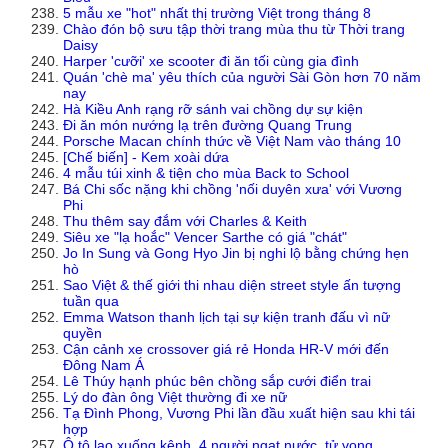
5 mẫu xe "hot" nhất thị trường Việt trong tháng 8
Chào đón bộ sưu tập thời trang mùa thu từ Thời trang
Daisy
Harper 'cưỡi' xe scooter đi ăn tối cùng gia đình
Quán 'chè ma' yêu thích của người Sài Gòn hơn 70 năm
nay
Hà Kiều Anh rạng rỡ sánh vai chồng dự sự kiện
Đi ăn món nướng lạ trên đường Quang Trung
Porsche Macan chính thức về Việt Nam vào tháng 10
[Chế biến] - Kem xoài dứa
4 mẫu túi xinh & tiện cho mùa Back to School
Bá Chi sốc nặng khi chồng 'nối duyên xưa' với Vương
Phi
Thu thêm say đắm với Charles & Keith
Siêu xe "lạ hoắc" Vencer Sarthe có giá "chát"
Jo In Sung và Gong Hyo Jin bị nghi lộ bằng chứng hẹn
hò
Sao Việt & thế giới thi nhau diện street style ấn tượng
tuần qua
Emma Watson thanh lịch tại sự kiện tranh đấu vì nữ
quyền
Cận cảnh xe crossover giá rẻ Honda HR-V mới đến
Đông Nam Á
Lê Thúy hạnh phúc bên chồng sắp cưới điển trai
Lý do đàn ông Việt thường đi xe nữ
Tạ Đình Phong, Vương Phi lần đầu xuất hiện sau khi tái
hợp
Ô tô lao xuống kênh, 4 người ngạt nước, tử vong