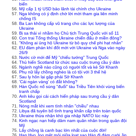
biển
Mỹ cấp 1 tỷ USD bảo lãnh tài chính cho Ukraine
Nga không có ý định chờ lời mời tham gia liên minh
chống IS
Ba Lan không cấp vũ trang cho các lực lượng của
Ukraine
Bị sa thải vì nhầm họ Chủ tịch Trung Quốc với số 11
Con trai Tổng thống Ukraine chiến đấu ở miền đông?
"Không ai ủng hộ Ukraine từ bỏ quy chế phi hạt nhân"
EU đàm phán khí đốt mới với Ukraine và Nga vào ngày
26/9
Nước cờ mới để Mỹ "chiếu tướng" Trung Quốc
Thủ hiến Scotland từ chức sau cuộc trưng cầu ý dân
Ngành nghề nào cũng có người tốt và kẻ Sở Khanh
Phụ nữ lấy chồng nghèo là có tội với 3 thế hệ
Sau ly hôn lại gặp phải Sở Khanh
'Cái ngàn vàng' có đắt không?
Hàn Quốc nổ súng "đuổi" tàu Triều Tiên khỏi vùng biển
tranh chấp
Anh kêu gọi cải cách hiến pháp sau trưng cầu ý dân
Scotland
Nóng mắt khi xem tình nhân "chiều" nhau
Libya đã tuyên bố tình trạng khẩn cấp trên toàn quốc
Ukraine thừa nhận khó gia nhập NATO lúc này
Kinh ngạc nạn hiếp dâm nam quân nhân trong quân đội
Mỹ
Lấy chồng là canh bạc lớn nhất của cuộc đời!
Han Hyo Joo mệt mỏi giữa loạt sao Hàn đi đám cưới Jin