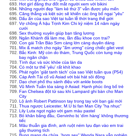
Hot girl đăng thư đốt mắt người xem với bikini
Những người đẹp "làm kẻ thứ 3" vẫn được yêu mến
Căng thẳng và kiệt sức sẽ khiến các ông bố ngại "yêu"
Dấu ấn của sao Việt tại tuần lễ thời trang thế giới
Vợ chồng Á hậu Trịnh Kim Chi kỷ niệm 14 năm ngày
cưới
Sex thường xuyên giúp bạn tăng lương
Ngân Khánh đã làm mẹ, lần đầu khoe con trai?
Con gái Trần Bảo Sơn càng lớn càng duyên dáng
Mix & match cho ngày "ẩm ương" cùng chiếc gilet vest
Bắc Kinh: Mỹ còn do thám, Trung Quốc còn tung máy
bay ngăn chặn
Tình dục và sức khỏe của làn da
Có một tư thế 'yêu' rất khít khao
Phát ngôn 'giật tanh tách' của sao Việt tuần qua (P54)
Cáp Anh Tài cổ vũ Asiad với bài hát sôi động
Dạo chơi phố thu sành điệu với ankle boots
Vũ Minh Tuấn tỏa sáng ở Asiad: Hạnh phúc ông bố trẻ
Fan Chelsea đột tử sau khi Lampard ghi bàn cho Man
City
Lộ ảnh Robert Pattinson tay trong tay với bạn gái mới
Thua ngược Leicester, M.U bị fan Man City "hạ nhục"
Lily Luta ngọt ngào với gam màu pastel
Bỏ khăn băng đầu, Gervinho bị 'dìm hàng' không thương
tiếc
Mâu thuẫn gia đình, anh ruột ném lựu đạn vào em trai
gây thương tích
Bụng mang dạ chửa, 'bom sex" Wanda Nara vẫn nghiện