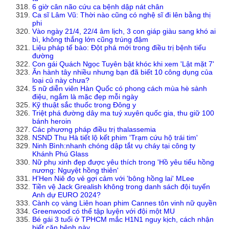
6 giờ cân não cứu ca bệnh dập nát chân
Ca sĩ Lâm Vũ: Thời nào cũng có nghệ sĩ đi lên bằng thị
phi
Vào ngày 21/4, 22/4 âm lịch, 3 con giáp giàu sang khó ai
bì, không thắng lớn cũng trúng đậm
Liệu pháp tế bào: Đột phá mới trong điều trị bệnh tiểu
đường
Con gái Quách Ngọc Tuyên bật khóc khi xem 'Lật mặt 7'
Ăn hành tây nhiều nhưng bạn đã biết 10 công dụng của
loại củ này chưa?
5 nữ diễn viên Hàn Quốc có phong cách mùa hè sành
điệu, ngắm là mặc đẹp mỗi ngày
Kỹ thuật sắc thuốc trong Đông y
Triệt phá đường dây ma tuý xuyên quốc gia, thu giữ 100
bánh heroin
Các phương pháp điều trị thalassemia
NSND Thu Hà tiết lộ kết phim 'Trạm cứu hộ trái tim'
Ninh Bình:nhanh chóng dập tắt vụ cháy tại công ty
Khánh Phú Glass
Nữ phụ xinh đẹp được yêu thích trong 'Hồ yêu tiểu hồng
nương: Nguyệt hồng thiên'
H'Hen Niê đọ vẻ gợi cảm với 'bông hồng lai' MLee
Tiền vệ Jack Grealish không trong danh sách đội tuyển
Anh dự EURO 2024?
Cành cọ vàng Liên hoan phim Cannes tôn vinh nữ quyền
Greenwood có thể tập luyện với đội một MU
Bé gái 3 tuổi ở TPHCM mắc H1N1 nguy kịch, cách nhận
biết căn bệnh này