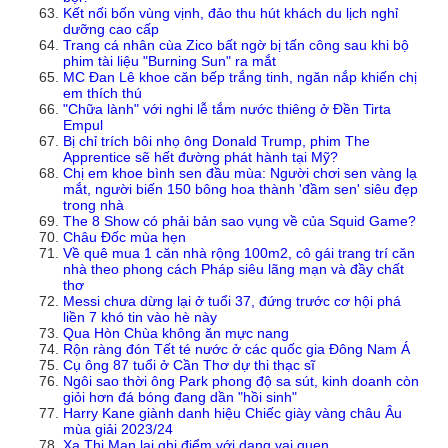
Kết nối bốn vùng vịnh, đảo thu hút khách du lịch nghỉ
dưỡng cao cấp
Trang cá nhân cùa Zico bất ngờ bị tấn công sau khi bộ
phim tài liệu "Burning Sun" ra mắt
MC Đan Lê khoe căn bếp trắng tinh, ngăn nắp khiến chị
em thích thú
"Chữa lành" với nghi lễ tắm nước thiêng ở Đền Tirta
Empul
Bị chỉ trích bôi nhọ ông Donald Trump, phim The
Apprentice sẽ hết đường phát hành tại Mỹ?
Chị em khoe bình sen đầu mùa: Người chơi sen vàng lạ
mắt, người biến 150 bông hoa thành 'đầm sen' siêu đẹp
trong nhà
The 8 Show có phải bản sao vụng về của Squid Game?
Châu Đốc mùa hẹn
Về quê mua 1 căn nhà rộng 100m2, cô gái trang trí căn
nhà theo phong cách Pháp siêu lãng mạn và đầy chất
thơ
Messi chưa dừng lại ở tuổi 37, đứng trước cơ hội phá
liền 7 khó tin vào hè này
Qua Hòn Chùa không ăn mực nang
Rộn ràng đón Tết té nước ở các quốc gia Đông Nam Á
Cụ ông 87 tuổi ở Cần Thơ dự thi thạc sĩ
Ngôi sao thời ông Park phong độ sa sút, kinh doanh còn
giỏi hơn đá bóng đang dần "hồi sinh"
Harry Kane giành danh hiệu Chiếc giày vàng châu Âu
mùa giải 2023/24
Xa Thi Mạn lại ghi điểm với dạng vai quen