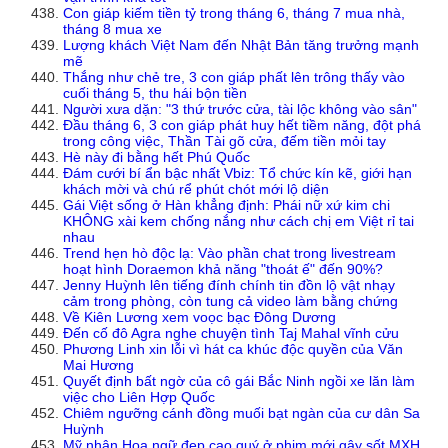
Con giáp kiếm tiền tỷ trong tháng 6, tháng 7 mua nhà,
tháng 8 mua xe
Lượng khách Việt Nam đến Nhật Bản tăng trưởng mạnh
mẽ
Thắng như chẻ tre, 3 con giáp phất lên trông thấy vào
cuối tháng 5, thu hái bộn tiền
Người xưa dặn: "3 thứ trước cửa, tài lộc không vào sân"
Đầu tháng 6, 3 con giáp phát huy hết tiềm năng, đột phá
trong công việc, Thần Tài gõ cửa, đếm tiền mỏi tay
Hè này đi bằng hết Phú Quốc
Đám cưới bí ẩn bậc nhất Vbiz: Tổ chức kín kẽ, giới hạn
khách mời và chú rể phút chót mới lộ diện
Gái Việt sống ở Hàn khẳng định: Phái nữ xứ kim chi
KHÔNG xài kem chống nắng như cách chị em Việt rỉ tai
nhau
Trend hẹn hò độc lạ: Vào phần chat trong livestream
hoạt hình Doraemon khả năng "thoát ế" đến 90%?
Jenny Huỳnh lên tiếng đính chính tin đồn lộ vật nhạy
cảm trong phòng, còn tung cả video làm bằng chứng
Về Kiên Lương xem voọc bạc Đông Dương
Đến cố đô Agra nghe chuyện tình Taj Mahal vĩnh cửu
Phương Linh xin lỗi vì hát ca khúc độc quyền của Văn
Mai Hương
Quyết định bất ngờ của cô gái Bắc Ninh ngồi xe lăn làm
việc cho Liên Hợp Quốc
Chiêm ngưỡng cánh đồng muối bạt ngàn của cư dân Sa
Huỳnh
Mỹ nhân Hoa ngữ đẹp cao quý ở phim mới gây sốt MXH,