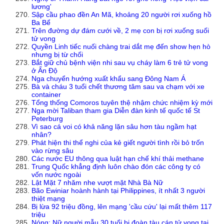
lương'
Sập cầu phao đền An Mã, khoảng 20 người rơi xuống hồ
Ba Bể
Trên đường dự đám cưới về, 2 mẹ con bị rơi xuống suối
tử vong
Quyền Linh tiếc nuối chàng trai dắt mẹ đến show hẹn hò
nhưng bị từ chối
Bắt giữ chủ bệnh viện nhi sau vụ cháy làm 6 trẻ tử vong
ở Ấn Độ
Nga chuyển hướng xuất khẩu sang Đông Nam Á
Bà và cháu 3 tuổi chết thương tâm sau va chạm với xe
container
Tổng thống Comoros tuyên thệ nhậm chức nhiệm kỳ mới
Nga mời Taliban tham gia Diễn đàn kinh tế quốc tế St
Peterburg
Vì sao cá voi có khả năng lặn sâu hơn tàu ngầm hạt
nhân?
Phát hiện thi thể nghi của kẻ giết người tình rồi bỏ trốn
vào rừng sâu
Các nước EU thông qua luật hạn chế khí thải methane
Trung Quốc khẳng định luôn chào đón các công ty có
vốn nước ngoài
Lật Mặt 7 nhăm nhe vượt mặt Nhà Bà Nữ
Bão Ewiniar hoành hành tại Philippines, ít nhất 3 người
thiệt mạng
Bị lừa 92 triệu đồng, lên mạng 'cầu cứu' lại mất thêm 117
triệu
Nóng: Nữ người mẫu 30 tuổi bị đoàn tàu cán tử vong tại