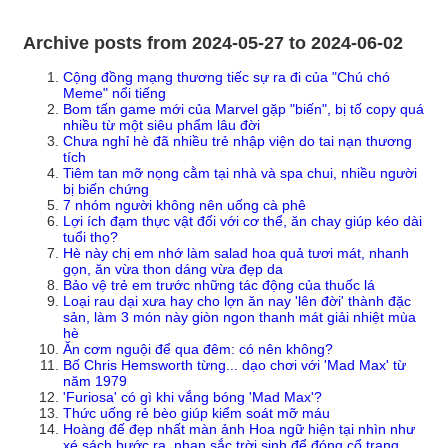
Archive posts from 2024-05-27 to 2024-06-02
Cộng đồng mạng thương tiếc sự ra đi của "Chú chó
Meme" nổi tiếng
Bom tấn game mới của Marvel gặp "biến", bị tố copy quá
nhiều từ một siêu phẩm lâu đời
Chưa nghỉ hè đã nhiều trẻ nhập viện do tai nạn thương
tích
Tiêm tan mỡ nọng cằm tại nhà và spa chui, nhiều người
bị biến chứng
7 nhóm người không nên uống cà phê
Lợi ích đạm thực vật đối với cơ thể, ăn chay giúp kéo dài
tuổi thọ?
Hè này chị em nhớ làm salad hoa quả tươi mát, nhanh
gọn, ăn vừa thon dáng vừa đẹp da
Bảo vệ trẻ em trước những tác động của thuốc lá
Loại rau dại xưa hay cho lợn ăn nay 'lên đời' thành đặc
sản, làm 3 món này giòn ngon thanh mát giải nhiệt mùa
hè
Ăn cơm nguội để qua đêm: có nên không?
Bố Chris Hemsworth từng... dạo chơi với 'Mad Max' từ
năm 1979
'Furiosa' có gì khi vắng bóng 'Mad Max'?
Thức uống rẻ bèo giúp kiểm soát mỡ máu
Hoàng đế đẹp nhất màn ảnh Hoa ngữ hiện tại nhìn như
xé sách bước ra, nhan sắc trời sinh để đóng cổ trang