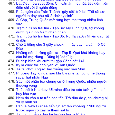
Bật điều hòa suốt đêm: Chỉ cần ấn một nút, tiết kiệm tiền
điện chỉ với 3 nghìn đồng
Phát ngôn của Trấn Thành "gây sốt" trở lại: "Tôi rất sợ
người ta dạy phụ nữ 2 chữ hy sinh"
Ai Cập, Trung Quốc mở rộng hợp tác trong nhiều lĩnh
vực
Trạm cứu hộ trái tim - Tập 34: Mỹ Đình tự ti, sợ không
được gia đình Nam chấp nhận
Trạm cứu hộ trái tim - Tập 35: Nghĩa và An Nhiên gấp rút
di dân
Chờ 1 tiếng cho 3 giây check-in máy bay hạ cánh ở Côn
Đảo
Những nẻo đường gần xa - Tập 5: Quá khứ không hay
của bố mẹ Hùng - Dũng bị "đào" lại
Đi ship bình khí cười thì gặp Cảnh sát 141
Kỳ lạ cuộc thi 'ngồi yên' ở Hàn Quốc
Xe tải chở 3 người lao xuống vực sâu 50m
Phương Tây lo ngại sau khi Ukraine tấn công hệ thống
radar hạt nhân Nga
Sập một phần tòa chung cư ở Trung Quốc, nhiều người
thương vong
Thất thế ở Kharkov, Ukraine điều tra các tướng lĩnh chỉ
huy khu vực
Ném đá vào ô tô trên cao tốc: Trò đùa ác ý, coi chừng bị
xử lý hình sự
Papua New Guinea tiếp tục sơ tán khoảng 7.900 người
trước nguy cơ xảy ra thêm sạt lở
Tấn công bằng dao tại trường học ở Pháp