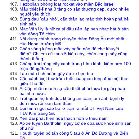
Hezbollah phóng loạt rocket vào miền Bắc Israel
Mẫu thiết kế nhà 3 tầng có sân thượng đẹp, được nhiều
người yêu thích
Sưng đau 'cậu nhỏ', cẩn thận lao mào tinh hoàn phá hệ
sinh sản
Mạc Văn Úy là nữ ca sĩ đầu tiên lập ban nhạc hát ở sân
vận động Tổ chim
Nội dung chính trong chuyến thăm Đông Âu mới nhất
của Ngoại trưởng Mỹ
Chân vòng kiềng mặc váy ngắn nào để che khuyết
điểm? Chị em cứ mua 5 kiểu này, chân cong mấy cũng
thành thẳng
Chàng trai trồng cây xanh trong bình kính, kiếm hơn 100
triệu đồng/tháng
Lao mào tinh hoàn gây áp xe bẹn bìu
Cận cảnh biệt thự trăm tuổi của quan tổng đốc một thời
giữa Thủ đô
Ai Cập nhấn mạnh sự cần thiết phải thực thi giải pháp
hai nhà nước
Trót quan hệ tình dục không an toàn, ám ảnh bệnh lý
đến mức rối loạn tâm thần
Đội hình ngôi sao bỏ lỡ trận ra mắt ĐT Việt Nam của
HLV Kim Sang Sik
Yên Bái phát hiện hóa thạch hơn 5 triệu năm
Áp xe tuyến Bartholin, nguy cơ đe doạ sức khoẻ sinh sản
phụ nữ
Houthi tuyên bố tấn công 5 tàu ở Ấn Độ Dương và Biển
Đỏ