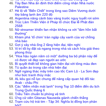
Tây Ban Nha ấn định thời điểm công nhận Nhà nước
Palestine
Hé lộ về "Biển Chết" trong lòng sao Diêm Vương dưới
lớp băng lạnh âm 220 độ
Argentina nâng cảnh báo vàng trước nguy tuyết rơi sớm
Trúc Lâm Thiền Viện ở Pháp tổ chức Đại lễ Phật đản
2568
Nữ streamer khiến fan nhận không ra với "tâm hồn bất
thường"
Khám phá 'tổ chim' tràn ngập cây xanh của vợ chồng
nhà báo
Gợi ý xây nhà ống 2 tầng hiện đại, tiện nghi
Vị trí tối kỵ đặt xà ngang trong nhà và cách hóa giải theo
phong thủy
"Hoa hậu ngàn năm có một" dưỡng ba bộ phận này để
có được vẻ đẹp vạn người ao ước
Bí quyết thiết kế không gian hiện đại với tông màu đen
Tủ quần áo trong căn nhà hiện đại
Ngỡ ngàng thác mây trên cao tốc Cam Lộ - La Sơn đẹp
như bức tranh thủy mặc
AL kêu gọi nỗ lực chung để nâng cấp quan hệ đối tác
Arab - châu Phi
Các "điểm nhấn mát lạnh" trong Top 10 điểm đến du lịch
Trung Quốc tháng 6
Triều Tiên chuẩn bị phóng vệ tinh
Ứng cử viên Gitanas Nauseda giành chiến thắng
Trạm cứu hộ trái tim - Tập 34: Nghĩa bị đồng bọn phản
bội?