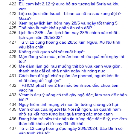
EU cam kết 2,12 tỷ euro hỗ trợ tương lai Syria và khu
vực
Liệu cuộc chiến Israel - Liban có nổ ra sau xung đột ở
Gaza?
Xem ngay lịch âm hôm nay 28/5 và ngày tốt tháng 5
Thế nào là một khẩu phần ăn cân đối?
Lịch âm 28/5 - Âm lịch hôm nay 28/5 chính xác nhất -
lịch vạn niên 28/5/2024
Tử vi 12 cung hoàng đạo 28/5: Kim Ngưu, Xử Nữ tình
yêu bền chặt
Không chủ quan với sốt xuất huyết
Mận đang vào mùa, nên ăn bao nhiêu quả mỗi ngày thì
tốt?
Mẹ đảm làm gỏi rau muống thịt bò vừa xanh vừa giòn,
thanh mát đãi cả nhà nhân ngày hè nóng nực
Cách làm đùi gà chiên giòn lắc phomai, người kén ăn
nhất cũng dễ "nghiện"
TP.HCM phát hiện 2 trẻ mắc bệnh sởi, đều chưa tiêm
vaccine
Vitamin A tự ý uống có thể gây ngộ độc, làm sao để nhận
biết?
Nguy hiểm tính mạng vì món ăn tưởng chừng vô hại
Canh chua của người Hà Nội rất ngon, ăn quanh năm
nhờ sự kết hợp từng loại quả trong các món canh
Đang bán trà sữa thì nhận tin trúng độc đắc 6 tỷ, mẹ đơn
thân bật khóc vì từ nay đã hết khổ
Tử vi 12 cung hoàng đạo ngày 28/5/2024: Bảo Bình có
vận trình khá tốt