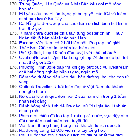
Trung Quốc, Hàn Quốc và Nhật Bản kêu gọi mở rộng
hợp tác
EU yêu cầu Israel tôn trọng phán quyết của ICJ và kiểm
soát bạo lực ở Bờ Tây
Đà Nẵng là được xếp vào các điểm du lịch biển tiết kiệm
trên thế giới
'7 năm chưa cưới sẽ chia tay' tung poster chính: Thúy
Ngân tiết lộ bản Việt khác bản Hàn
Escape: Việt Nam có 2 bãi biển nổi tiếng top thế giới
Thác Bản Giốc nhìn từ bên kia biên giới
Phú Quốc lọt top 10 hòn đảo tuyệt vời nhất châu Á
OvationNetwork: Vịnh Hạ Long lọt top 24 điểm du lịch tốt
nhất thế giới 2024
Phương Trinh Jolie đáp trả khi gây bức xúc vụ livestream
chê bai đồng nghiệp bắp tay to, ngấn mỡ
Đâm vào đuôi xe đầu kéo đậu bên đường, hai cha con tử
vong
Outlook Traveller: 7 bãi biển đẹp ở Việt Nam du khách
nên ghé thăm
Nữ ca sĩ lộ ảnh qua đêm với 2 sao nam chỉ trong 1 tuần
nhận kết đắng
Đánh bóng hình ảnh để lừa đảo, nữ "đại gia ảo" lãnh án
chung thân
Phim mới chiếu đã leo top 1 rating cả nước, vực dậy nhà
đài nhờ dàn cast hoàn hảo tuyệt đối
Việt Nam thăng hạng trong mắt khách du lịch quốc tế
Ra đường cùng 12.000 viên ma tuý tổng hợp
Phú Quốc vào top 3 đảo du lịch có giá rẻ nhất thế giới