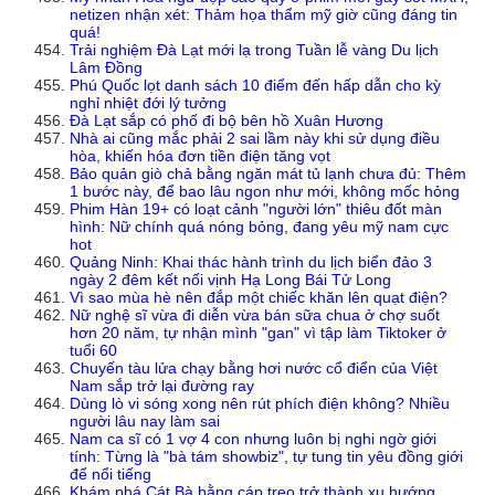
netizen nhận xét: Thảm họa thẩm mỹ giờ cũng đáng tin
quá!
Trải nghiệm Đà Lạt mới lạ trong Tuần lễ vàng Du lịch
Lâm Đồng
Phú Quốc lọt danh sách 10 điểm đến hấp dẫn cho kỳ
nghỉ nhiệt đới lý tưởng
Đà Lạt sắp có phố đi bộ bên hồ Xuân Hương
Nhà ai cũng mắc phải 2 sai lầm này khi sử dụng điều
hòa, khiến hóa đơn tiền điện tăng vọt
Bảo quản giò chả bằng ngăn mát tủ lạnh chưa đủ: Thêm
1 bước này, để bao lâu ngon như mới, không mốc hỏng
Phim Hàn 19+ có loạt cảnh "người lớn" thiêu đốt màn
hình: Nữ chính quá nóng bỏng, đang yêu mỹ nam cực
hot
Quảng Ninh: Khai thác hành trình du lịch biển đảo 3
ngày 2 đêm kết nối vịnh Hạ Long Bái Tử Long
Vì sao mùa hè nên đắp một chiếc khăn lên quạt điện?
Nữ nghệ sĩ vừa đi diễn vừa bán sữa chua ở chợ suốt
hơn 20 năm, tự nhận mình "gan" vì tập làm Tiktoker ở
tuổi 60
Chuyến tàu lửa chạy bằng hơi nước cổ điển của Việt
Nam sắp trở lại đường ray
Dùng lò vi sóng xong nên rút phích điện không? Nhiều
người lâu nay làm sai
Nam ca sĩ có 1 vợ 4 con nhưng luôn bị nghi ngờ giới
tính: Từng là "bà tám showbiz", tự tung tin yêu đồng giới
để nổi tiếng
Khám phá Cát Bà bằng cáp treo trở thành xu hướng