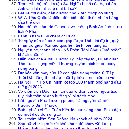
Trạm cứu hộ trái tim tập 34: Nghĩa bị bố của bạn thân
Anh Chi lật mặt, sắp mất tất cả?
Bắt kẻ chỉ điểm, dẫn đường cho 2 tên cướp có súng
WTA: Phú Quốc là điểm đến biển đảo thiên nhiên hàng
đầu thế giới
Hậu đổ bộ thảm đỏ Cannes, vợ chồng Bình An tình tứ du
lịch ở Pháp
Lãnh 8 năm tù vì chém chị ruột
10 ngày nữa sẽ có 3 con giáp được Thần tài độ trì, quý
nhân trợ giúp: Xui xẻo qua hết, tài khoản tăng số
Nguyên sơ, thanh bình - Nà Phòn (Mai Châu) "mê hoặc"
khách quốc tế
Diễn viên chê Á hậu Hương Ly "bắp tay to", Quán quân
The Face "bụng mỡ": Thường xuyên thích khoe body
nóng bỏng
Dự báo vận may của 12 con giáp trong tháng 6 (P1):
Tuổi Dần tăng thu nhập, tuổi Tỵ hứa hẹn nhiều tin vui
Hà Nội, TP. Hồ Chí Minh lọt top 100 thành phố hàng đầu
thế giới 2023
Vợ diễn viên Đức Tiến lần đầu lộ diện với vẻ ngoài tiều
tụy, tinh thần bị ảnh hưởng vì bị trách móc
Bắt nguyên Phó Trưởng phòng Tài nguyên và môi
trường ở Bình Phước
Buồn phiền vì Gin Tuấn Kiệt liên tục vắng nhà, Puka dặn
dò một điều đến ông xã
Tour thám hiểm Sơn Đoòng kín khách cả năm 2024
Sao nữ Vbiz bị mời rời khỏi thảm đỏ show Đỗ Long
khẳng định bị chen hàng, làm rõ thái độ với BTC