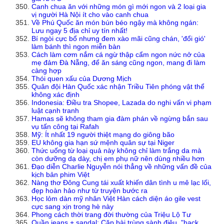
Canh chua ăn với những món gì mới ngon và 2 loại gia
vị người Hà Nội ít cho vào canh chua
Về Phú Quốc ăn món bún béo ngậy mà không ngán:
Lưu ngay 5 địa chỉ uy tín nhất!
Bí ngòi cực bổ nhưng đem xào mãi cũng chán, 'đổi gió'
làm bánh thì ngon miễn bàn
Cách làm cơm nắm cá ngừ thập cẩm ngon nức nở của
mẹ đảm Đà Nẵng, để ăn sáng cũng ngon, mang đi làm
càng hợp
Thói quen xấu của Dương Mịch
Quân đội Hàn Quốc xác nhận Triều Tiên phóng vật thể
không xác định
Indonesia: Điều tra Shopee, Lazada do nghi vấn vi phạm
luật cạnh tranh
Hamas sẽ không tham gia đàm phán về ngừng bắn sau
vụ tấn công tại Rafah
Mỹ: Ít nhất 19 người thiệt mạng do giông bão
EU không gia hạn sứ mệnh quân sự tại Niger
Thức uống từ loại quả này không chỉ làm trắng da mà
còn dưỡng dạ dày, chị em phụ nữ nên dùng nhiều hơn
Đạo diễn Charlie Nguyễn nói thẳng về những vấn đề của
kịch bản phim Việt
Nàng thơ Đông Cung tái xuất khiến dân tình u mê lạc lối,
đẹp hoàn hảo như từ truyện bước ra
Học lỏm dàn mỹ nhân Việt Hàn cách diện áo gile vest
cực sang xịn trong hè này
Phong cách thời trang đời thường của Triệu Lộ Tư
Quần jeans + sandal: Cặp bài trùng sành điệu, "hack