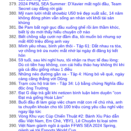
2024 PMSL SEA Summer: D'Xavier mất ngôi đầu, Team
Secret cay đắng rời giải
Mỹ nam lười nhất showbiz U50 trẻ đẹp xuất sắc, 14 năm
không đóng phim vẫn sống an nhàn với khối tài sản
khủng
Bé Pam bất ngờ gục đầu xuống ghế rồi âm thầm khóc,
biết lý do mới thấy hiểu chuyện cỡ nào
Biết chồng sắp cưới nợ đầm đìa, tôi muốn bỏ nhưng sợ
mất 400 triệu đồng anh vay
Mình yêu nhau, bình yên thôi - Tập 61: Dắt nhau ra tòa,
vợ chồng trẻ ứa nước mắt nhớ lại ngày đi đăng ký kết
hôn
59 tuổi, sau khi nghỉ hưu, tôi nhận ra thực tế đau lòng:
Dù có tiền hay không, con cái hiếu thảo hay không thì khi
già cả đều giống nhau 1 điều
Những nẻo đường gần xa - Tập 4: Hùng bỏ về quê, ngày
càng căng thẳng với Dũng
Trạm cứu hộ trái tim - Tập 34: Lộ bằng chứng Nghĩa đầu
độc ông Trường
Đạt G đáp trả gắt khi netizen bình luận kém duyên "con
Đạt mà giống Hoài Lâm"
Buổi đầu đi làm giúp việc chạm mặt con rể chủ nhà, anh
ta chuyển khoản cho tôi 100 triệu cùng yêu cầu nghỉ việc
ngay lập tức
Vòng Khu vực Cúp Chiến Thuật #2: Bánh Xíu Páo dẫn
đầu Việt Nam, Em Chè, YBY1, Lê Chuyên bị loại sớm
Việt Nam giành ngôi á quân FFWS SEA 2024 Spring,
giành vé tới Esports World Cup