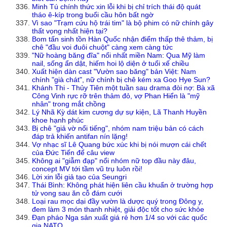
Minh Tú chính thức xin lỗi khi bị chỉ trích thái độ quát
tháo ê-kíp trong buổi cầu hôn bất ngờ
Vì sao "Trạm cứu hộ trái tim" là bộ phim có nữ chính gây
thất vọng nhất hiện tại?
Bom tấn sinh tồn Hàn Quốc nhận điểm thấp thê thảm, bị
chê "đầu voi đuôi chuột" càng xem càng tức
"Nữ hoàng băng đĩa" nổi nhất miền Nam: Qua Mỹ làm
nail, sống ẩn dật, hiếm hoi lộ diện ở tuổi xế chiều
Xuất hiện dàn cast "Vườn sao băng" bản Việt: Nam
chính "già chát", nữ chính bị chê kém xa Goo Hye Sun?
Khánh Thi - Thủy Tiên một tuần sau drama đòi nợ: Bà xã
Công Vinh rực rỡ trên thảm đỏ, vợ Phan Hiển là "mỹ
nhân" trong mắt chồng
Lý Nhã Kỳ dát kim cương dự sự kiện, Lã Thanh Huyền
khoe hạnh phúc
Bị chê "giả vờ nổi tiếng", nhóm nam triệu bản có cách
đáp trả khiến antifan nín lặng!
Vợ nhạc sĩ Lê Quang bức xúc khi bị nói mượn cái chết
của Đức Tiến để câu view
Không ai "giẫm đạp" nổi nhóm nữ top đầu này đâu,
concept MV tới tầm vũ trụ luôn rồi!
Lời xin lỗi giả tạo của Seungri
Thái Bình: Không phát hiện liên cầu khuẩn ở trường hợp
tử vong sau ăn cỗ đám cưới
Loại rau mọc dại đầy vườn là dược quý trong Đông y,
đem làm 3 món thanh nhiệt, giải độc tốt cho sức khỏe
Đạn pháo Nga sản xuất giá rẻ hơn 1/4 so với các quốc
gia NATO