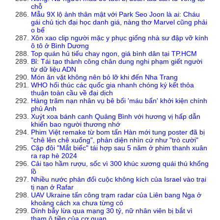
chỗ
Mẫu 9X lộ ảnh thân mật với Park Seo Joon là ai: Cháu
gái chủ tịch đại học danh giá, nàng thơ Marvel cũng phải
o bế
Xôn xao clip người mặc y phục giống nhà sư đập vỡ kính
ô tô ở Bình Dương
Top quán hủ tiếu chay ngon, giá bình dân tại TP.HCM
Bỉ: Tái tạo thành công chân dung nghi phạm giết người
từ dữ liệu ADN
Món ăn vặt không nên bỏ lỡ khi đến Nha Trang
WHO hối thúc các quốc gia nhanh chóng ký kết thỏa
thuận toàn cầu về đại dịch
Hàng trăm nạn nhân vụ bê bối 'máu bẩn' khởi kiện chính
phủ Anh
Xuýt xoa bánh canh Quảng Bình với hương vị hấp dẫn
khiến bao người thương nhớ
Phim Việt remake từ bom tấn Hàn mới tung poster đã bị
"chê lên chê xuống", phản diện nhìn cứ như "trò cười"
Cặp đôi "Mắt biếc" tái hợp sau 5 năm ở phim thanh xuân
ra rạp hè 2024
Cải tạo hầm rượu, sốc vì 300 khúc xương quái thú khổng
lồ
Nhiều nước phản đối cuộc không kích của Israel vào trại
tị nạn ở Rafar
UAV Ukraine tấn công trạm radar của Liên bang Nga ở
khoảng cách xa chưa từng có
Dính bẫy lừa qua mạng 30 tỷ, nữ nhân viên bị bắt vì
tham ô tiền của cơ quan