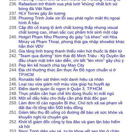
Rafaelson trở thành vua phá lưới 'khủng' nhất lịch sử
bóng đá Việt Nam
HLV Torres gây ấn tượng
Phương Trinh Jolie xin lỗi sau phát ngôn miệt thị ngoại
hình Á hậu
Cặp đôi cổ trang lộ ảnh chất lượng thấp nhưng visual
chất lượng cao, nhan sắc cực phẩm trời sinh một cặp
Hotgirl Phạm Như Phương đọ giày "cà kheo" với Hòa
Minzy và Phạm Thoại, phong thái gia nhập showbiz khác
hẳn thời VĐV
Gia tăng tình trạng thanh thiếu niên hút thuốc lá điện tử
"Team qua đường" tóm thái độ Minh Triệu - Kỳ Duyên lần
đầu chạm mặt trên sàn diễn, chi tiết "lén nhìn" gây chú ý
Pep lên kế hoạch chia tay Man City
Địa chỉ thưởng thức ẩm thực Ấn Độ ngon chuẩn vị ở
TP.HCM
Ronaldo tiến sát thêm một danh hiệu cá nhân
Loại rau vừa giảm mỡ máu vừa giúp hạ huyết áp
Điểm danh quán ốc ngon ở Quận 3, TP.HCM
Thực phẩm cần hạn chế khi dùng thuốc trị mất ngủ
Một số dấu hiệu cho thấy cần phải thải độc gan
Làm đơn tố cáo nguyên Bí thư, Chủ tịch xã sai phạm về
đất đai rồi tống tiền 500 triệu đồng
Giảm tiêu thụ đồ uống có đường để bảo vệ sức khỏe và
khuyến nghị từ chuyên gia
Khởi tố giám đốc công ty lừa đảo và gian lận bảo hiểm
xã hội
Ngọc Trinh diện váy xẻ, tự tin khoe vết sẹo lớn ở chân