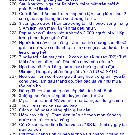
Sau Kharkov, Nga chuẩn bị mở thêm mặt trận mới ở
phía Bắc Ukraine
Cuối tháng 4 âm có 1 con giáp nên tận dụng làm giàu, 2
con giáp sắp thăng hoa về đường tài lộc
3 con giáp được Thần tài xướng tên khi bước sang tháng
5 Âm lịch, vận may lẫn tiền tài đều như ý
Papua New Guinea ước tính trên 2.000 người bị vùi lấp
trong thảm họa sạt lở đất
Người tuổi này chịu thăng trầm thời trẻ nhưng sau 40 sẽ
gặt hái được vô số thành quả, trở nên giàu có dư dả, tiền
tiêu chẳng hết
7 ngày tới, vận may của 12 con giáp sẽ ra sao (P2): Tuổi
Mùi cần bình tĩnh, tuổi Dậu đón may mắn tràn trề
Nga truy nã Phó Tổng tham mưu trưởng quân đội
Ukraine, Hungary phản ứng gắt với cả EU và NATO
Nửa cuối năm có 4 con giáp thăng hoa trong tình yêu lẫn
công việc, làm đâu thắng đó, tiền bạc ùa về như mưa
rào mùa hạ
Động đất có khả năng còn tiếp diễn tại Ninh Bình
3 động tác Yoga càng tập luyện càng trẻ lâu
Myra Trần ra mắt MV về mẹ, nhờ bà ngoại đóng chính
Thủy Tiên mặc xẻ sâu táo bạo
Cách đi bộ ngắt quãng giúp giảm cân
Hôm nay nấu gì: Thực đơn mùa hè toàn món từ sông
nước mà trôi cơm vô cùng
Còn 2 sao nam dính líu tới vụ ca sĩ 9X lái Bentley gây tai
nạn bỏ trốn
Phương Thanh tình tứ bên Mono và 4 chàng 'hoàng tử'