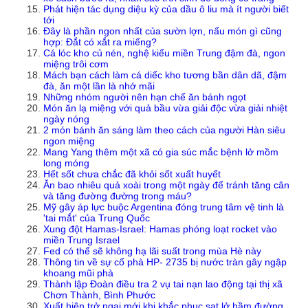
Phát hiện tác dụng diệu kỳ của dầu ô liu mà ít người biết
tới
Đây là phần ngon nhất của sườn lợn, nấu món gì cũng
hợp: Đắt có xắt ra miếng?
Cá lóc kho củ nén, nghệ kiểu miền Trung đậm đà, ngon
miệng trôi cơm
Mách bạn cách làm cá diếc kho tương bần dân dã, đậm
đà, ăn một lần là nhớ mãi
Những nhóm người nên hạn chế ăn bánh ngọt
Món ăn lạ miệng với quả bầu vừa giải độc vừa giải nhiệt
ngày nóng
2 món bánh ăn sáng làm theo cách của người Hàn siêu
ngon miệng
Mang Yang thêm một xã có gia súc mắc bệnh lở mồm
long móng
Hết sốt chưa chắc đã khỏi sốt xuất huyết
Ăn bao nhiêu quả xoài trong một ngày để tránh tăng cân
và tăng đường đường trong máu?
Mỹ gây áp lực buộc Argentina đóng trung tâm vệ tinh là
'tai mắt' của Trung Quốc
Xung đột Hamas-Israel: Hamas phóng loạt rocket vào
miền Trung Israel
Fed có thể sẽ không hạ lãi suất trong mùa Hè này
Thông tin về sự cố phà HP- 2735 bị nước tràn gây ngập
khoang mũi phà
Thành lập Đoàn điều tra 2 vụ tai nạn lao động tại thị xã
Chơn Thành, Bình Phước
Xuất hiện trở ngại mới khi khắc phục sạt lở hầm đường