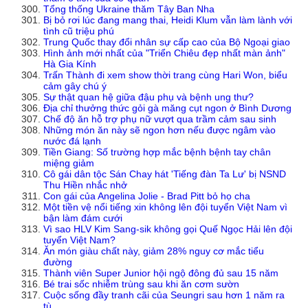
Tổng thống Ukraine thăm Tây Ban Nha
Bị bỏ rơi lúc đang mang thai, Heidi Klum vẫn làm lành với
tình cũ triệu phú
Trung Quốc thay đổi nhân sự cấp cao của Bộ Ngoại giao
Hình ảnh mới nhất của "Triển Chiêu đẹp nhất màn ảnh"
Hà Gia Kính
Trấn Thành đi xem show thời trang cùng Hari Won, biểu
cảm gây chú ý
Sự thật quan hệ giữa đậu phụ và bệnh ung thư?
Địa chỉ thưởng thức gỏi gà măng cụt ngon ở Bình Dương
Chế độ ăn hỗ trợ phụ nữ vượt qua trầm cảm sau sinh
Những món ăn này sẽ ngon hơn nếu được ngâm vào
nước đá lạnh
Tiền Giang: Số trường hợp mắc bệnh bệnh tay chân
miệng giảm
Cô gái dân tộc Sán Chay hát 'Tiếng đàn Ta Lư' bị NSND
Thu Hiền nhắc nhở
Con gái của Angelina Jolie - Brad Pitt bỏ họ cha
Một tiền vệ nổi tiếng xin không lên đội tuyển Việt Nam vì
bận làm đám cưới
Vì sao HLV Kim Sang-sik không gọi Quế Ngọc Hải lên đội
tuyển Việt Nam?
Ăn món giàu chất này, giảm 28% nguy cơ mắc tiểu
đường
Thành viên Super Junior hội ngộ đông đủ sau 15 năm
Bé trai sốc nhiễm trùng sau khi ăn cơm sườn
Cuộc sống đầy tranh cãi của Seungri sau hơn 1 năm ra
tù