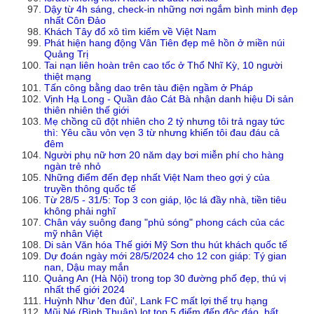
Dậy từ 4h sáng, check-in những nơi ngắm bình minh đẹp
nhất Côn Đảo
Khách Tây đổ xô tìm kiếm về Việt Nam
Phát hiện hang động Vân Tiên đẹp mê hồn ở miền núi
Quảng Trị
Tai nạn liên hoàn trên cao tốc ở Thổ Nhĩ Kỳ, 10 người
thiệt mạng
Tấn công bằng dao trên tàu điện ngầm ở Pháp
Vịnh Hạ Long - Quần đảo Cát Bà nhận danh hiệu Di sản
thiên nhiên thế giới
Mẹ chồng cũ đột nhiên cho 2 tỷ nhưng tôi trả ngay tức
thì: Yêu cầu vỏn vẹn 3 từ nhưng khiến tôi đau đáu cả
đêm
Người phụ nữ hơn 20 năm dạy bơi miễn phí cho hàng
ngàn trẻ nhỏ
Những điểm đến đẹp nhất Việt Nam theo gợi ý của
truyền thông quốc tế
Từ 28/5 - 31/5: Top 3 con giáp, lộc lá đầy nhà, tiền tiêu
không phải nghĩ
Chân váy suông đang "phủ sóng" phong cách của các
mỹ nhân Việt
Di sản Văn hóa Thế giới Mỹ Sơn thu hút khách quốc tế
Dự đoán ngày mới 28/5/2024 cho 12 con giáp: Tý gian
nan, Dậu may mắn
Quảng An (Hà Nội) trong top 30 đường phố đẹp, thú vị
nhất thế giới 2024
Huỳnh Như 'đen đủi', Lank FC mất lợi thế trụ hạng
Mũi Né (Bình Thuận) lọt top 5 điểm đến độc đáo, bất