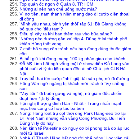
Top quán ốc ngon ở Quận 8, TP.HCM
Những ai nên hạn chế uống nước mía?
Vì nợ tiền, nam thanh niên mang dao đi cướp điện thoại
di động
'Mình yêu nhau, bình yên thôi' tập 61: Bà Giang không
bỏ qua cho 'tiểu tam'?
Điều gì xảy ra khi bạn thêm rau vào bữa sáng?
'Những nẻo đường gần xa' tập 4: Dũng ở lại thành phố
khiến Hùng thất vọng
7 chất bổ sung cần tránh nếu bạn đang dùng thuốc giảm
cân
Bị bắt giữ khi đang mang 100 kg pháo giao cho khách
Đỗ Mỹ Linh bất ngờ vắng mặt ở show diễn Đỗ Long vào
phút cuối vì lý do liên quan đến ái nữ Chủ tịch CLB Hà
Nội
Truy bắt hai tên cướp "nhí" giật tài sản phụ nữ đi đường
Hồng Vân ngỡ ngàng bị khách mời trách ở 'Vợ chồng
son'
"Vay tiền" đi buôn gừng và nghệ, nữ giám đốc chiếm
đoạt hơn 4,5 tỷ đồng
Hội nghị thượng đỉnh Hàn - Nhật - Trung nhấn mạnh
mục tiêu củng cố hợp tác ba bên
Nóng: Hàng loạt trụ cột thời ông Park Hang-seo trở lại
ĐT Việt Nam nhưng vẫn vắng Công Phượng, Bùi Tiến
Dũng vì lý do này
Nền kinh tế Palestine có nguy cơ bị phong toả do áp lực
mới từ Israel
Nghệ sĩ Thanh Hằng bất ngờ rời ghế nóng 'Học viện cải