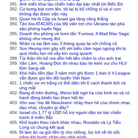
Anh triển khai tàu chiến hiện đại bậc nhất tới Biển Đỏ
Cứ bưng bát cơm lên, tôi lại bị bố chồng sỉ vả vì con
không đạt được việc này
Quan hệ Ai Cập và Israel gia tăng căng thẳng
Tên lửa ATACMS của Mỹ viện trợ cho Ukraine tàn phá
sâu phòng tuyến Nga
Doanh thu phòng vé bom tấn 'Furiosa: A Mad Max Saga'
không như mong đợi
Nhận ra sai lầm sau 3 tháng quay lại với chồng cũ
Son Heung-min gây sốt với biểu cảm ngại ngùng khi bị
quá nhiều fan nữ vây kín xung quanh
Tủi thân khi bố mẹ dồn hết tiền chăm lo cho anh trai
Văn Lâm, Hoàng Đức thi nhau báo tin kém vui cho HLV
Kim Sang-sik
Khó hiểu tiền đạo 3 năm mới ghi được 1 bàn ở V.League
vẫn được gọi lên đội tuyển Việt Nam
1 chiếc sơ mi trắng có thể diện tới 6 cách thanh lịch và
ưng mắt
Đang đi trên đường, Messi bất ngờ hạ cửa kính xe và có
hành động khiến fan khen hết lời
Xôn xao 'mẹ đẻ NewJeans' nhảy theo hit của nhóm nhạc
đạo nhái, chuyện gì đây?
Israel chi 1,77 tỷ USD hỗ trợ người dân sơ tán chiến
tranh ở miền Bắc
Khổ luyện theo cách khác nhau, Ronaldo và Lý Tiểu
Long có chung kết quả
Đi làm ăn xa gửi tiền tỷ cho chồng, lúc trở về tôi sốc
nặng khi bước chân vào nhà mình