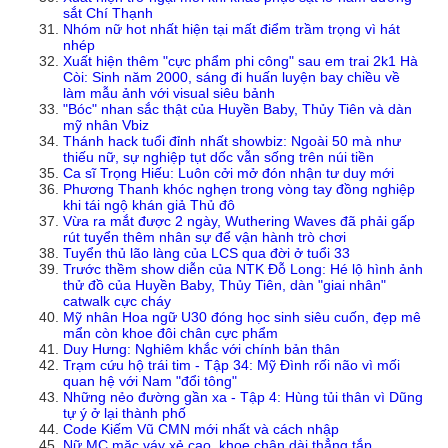
sắt Chí Thạnh
Nhóm nữ hot nhất hiện tại mất điểm trầm trọng vì hát
nhép
Xuất hiện thêm "cực phẩm phi công" sau em trai 2k1 Hà
Còi: Sinh năm 2000, sáng đi huấn luyện bay chiều về
làm mẫu ảnh với visual siêu bảnh
"Bóc" nhan sắc thật của Huyền Baby, Thủy Tiên và dàn
mỹ nhân Vbiz
Thánh hack tuổi đỉnh nhất showbiz: Ngoài 50 mà như
thiếu nữ, sự nghiệp tụt dốc vẫn sống trên núi tiền
Ca sĩ Trọng Hiếu: Luôn cởi mở đón nhận tư duy mới
Phương Thanh khóc nghẹn trong vòng tay đồng nghiệp
khi tái ngộ khán giả Thủ đô
Vừa ra mắt được 2 ngày, Wuthering Waves đã phải gấp
rút tuyển thêm nhân sự để vận hành trò chơi
Tuyển thủ lão làng của LCS qua đời ở tuổi 33
Trước thềm show diễn của NTK Đỗ Long: Hé lộ hình ảnh
thử đồ của Huyền Baby, Thủy Tiên, dàn "giai nhân"
catwalk cực cháy
Mỹ nhân Hoa ngữ U30 đóng học sinh siêu cuốn, đẹp mê
mẩn còn khoe đôi chân cực phẩm
Duy Hưng: Nghiêm khắc với chính bản thân
Trạm cứu hộ trái tim - Tập 34: Mỹ Đình rối não vì mối
quan hệ với Nam "đổi tông"
Những nẻo đường gần xa - Tập 4: Hùng tủi thân vì Dũng
tự ý ở lại thành phố
Code Kiếm Vũ CMN mới nhất và cách nhập
Nữ MC mặc váy xẻ cao, khoe chân dài thẳng tắp