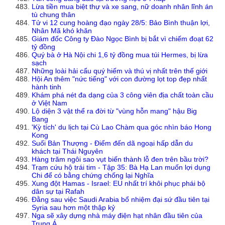
Lừa tiền mua biệt thự và xe sang, nữ doanh nhân lĩnh án
tù chung thân
Tử vi 12 cung hoàng đạo ngày 28/5: Bảo Bình thuận lợi,
Nhân Mã khó khăn
Giám đốc Công ty Đào Ngọc Bình bị bắt vì chiếm đoạt 62
tỷ đồng
Quý bà ở Hà Nội chi 1,6 tỷ đồng mua túi Hermes, bị lừa
sạch
Những loài hải cẩu quý hiếm và thú vị nhất trên thế giới
Hội An thêm "nức tiếng" với con đường lọt top đẹp nhất
hành tinh
Khám phá nét đa dạng của 3 công viên địa chất toàn cầu
ở Việt Nam
Lộ diện 3 vật thể ra đời từ "vùng hỗn mang" hậu Big
Bang
'Kỳ tích' du lịch tại Cù Lao Chàm qua góc nhìn báo Hong
Kong
Suối Bản Thượng - Điểm đến dã ngoại hấp dẫn du
khách tại Thái Nguyên
Hàng trăm ngôi sao vụt biến thành lỗ đen trên bầu trời?
Trạm cứu hộ trái tim - Tập 35: Bà Hạ Lan muốn lợi dụng
Chi để có bằng chứng chống lại Nghĩa
Xung đột Hamas - Israel: EU nhất trí khôi phục phái bộ
dân sự tại Rafah
Đằng sau việc Saudi Arabia bổ nhiệm đại sứ đầu tiên tại
Syria sau hơn một thập kỷ
Nga sẽ xây dựng nhà máy điện hạt nhân đầu tiên của
Trung Á