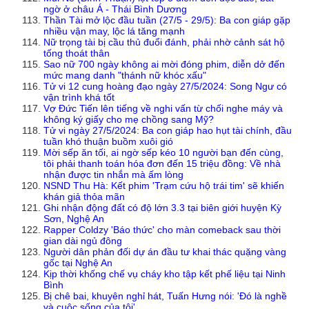
ngờ ở châu Á - Thái Bình Dương
Thần Tài mở lộc đầu tuần (27/5 - 29/5): Ba con giáp gặp
nhiều vận may, lộc lá tăng mạnh
Nữ trọng tài bị cầu thủ đuổi đánh, phải nhờ cảnh sát hộ
tống thoát thân
Sao nữ 700 ngày không ai mời đóng phim, diễn dở đến
mức mang danh "thánh nữ khóc xấu"
Tử vi 12 cung hoàng đạo ngày 27/5/2024: Song Ngư có
vận trình khá tốt
Vợ Đức Tiến lên tiếng về nghi vấn từ chối nghe máy và
không ký giấy cho mẹ chồng sang Mỹ?
Tử vi ngày 27/5/2024: Ba con giáp hao hụt tài chính, đầu
tuần khó thuận buồm xuôi gió
Mời sếp ăn tối, ai ngờ sếp kéo 10 người bạn đến cùng,
tôi phải thanh toán hóa đơn đến 15 triệu đồng: Về nhà
nhận được tin nhắn mà ấm lòng
NSND Thu Hà: Kết phim 'Trạm cứu hộ trái tim' sẽ khiến
khán giả thỏa mãn
Ghi nhận động đất có độ lớn 3.3 tại biên giới huyện Kỳ
Sơn, Nghệ An
Rapper Coldzy 'Báo thức' cho màn comeback sau thời
gian dài ngủ đông
Người dân phản đối dự án đầu tư khai thác quặng vàng
gốc tại Nghệ An
Kịp thời khống chế vụ cháy kho tập kết phế liệu tại Ninh
Bình
Bị chê bai, khuyên nghỉ hát, Tuấn Hưng nói: 'Đó là nghề
và cuộc sống của tôi'