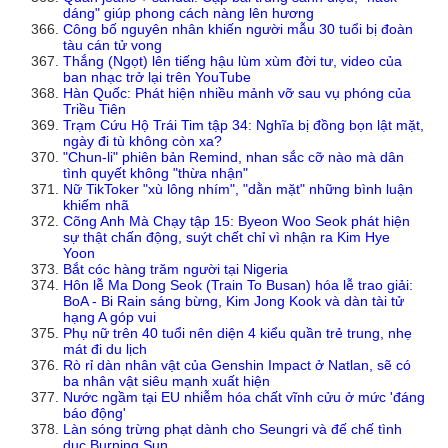
dáng" giúp phong cách nàng lên hương
Công bố nguyên nhân khiến người mẫu 30 tuổi bị đoàn
tàu cán tử vong
Thắng (Ngọt) lên tiếng hậu lùm xùm đời tư, video của
ban nhạc trở lại trên YouTube
Hàn Quốc: Phát hiện nhiều mảnh vỡ sau vụ phóng của
Triều Tiên
Trạm Cứu Hộ Trái Tim tập 34: Nghĩa bị đồng bọn lật mặt,
ngày đi tù không còn xa?
"Chun-li" phiên bản Remind, nhan sắc cỡ nào mà dân
tình quyết không "thừa nhận"
Nữ TikToker "xù lông nhím", "dằn mặt" những bình luận
khiếm nhã
Cõng Anh Mà Chạy tập 15: Byeon Woo Seok phát hiện
sự thật chấn động, suýt chết chỉ vì nhận ra Kim Hye
Yoon
Bắt cóc hàng trăm người tại Nigeria
Hôn lễ Ma Dong Seok (Train To Busan) hóa lễ trao giải:
BoA - Bi Rain sáng bừng, Kim Jong Kook và dàn tài tử
hạng A góp vui
Phụ nữ trên 40 tuổi nên diện 4 kiểu quần trẻ trung, nhẹ
mát đi du lịch
Rò rỉ dàn nhân vật của Genshin Impact ở Natlan, sẽ có
ba nhân vật siêu mạnh xuất hiện
Nước ngầm tại EU nhiễm hóa chất vĩnh cửu ở mức 'đáng
báo động'
Làn sóng trừng phạt dành cho Seungri và đế chế tình
dục Burning Sun