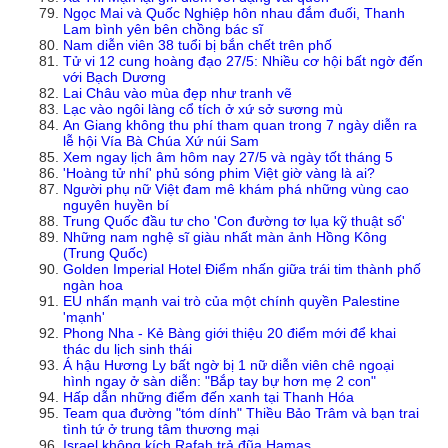
Ngọc Mai và Quốc Nghiệp hôn nhau đắm đuối, Thanh
Lam bình yên bên chồng bác sĩ
Nam diễn viên 38 tuổi bị bắn chết trên phố
Tử vi 12 cung hoàng đạo 27/5: Nhiều cơ hội bất ngờ đến
với Bạch Dương
Lai Châu vào mùa đẹp như tranh vẽ
Lạc vào ngôi làng cổ tích ở xứ sở sương mù
An Giang không thu phí tham quan trong 7 ngày diễn ra
lễ hội Vía Bà Chúa Xứ núi Sam
Xem ngay lịch âm hôm nay 27/5 và ngày tốt tháng 5
'Hoàng tử nhí' phủ sóng phim Việt giờ vàng là ai?
Người phụ nữ Việt đam mê khám phá những vùng cao
nguyên huyền bí
Trung Quốc đầu tư cho 'Con đường tơ lụa kỹ thuật số'
Những nam nghệ sĩ giàu nhất màn ảnh Hồng Kông
(Trung Quốc)
Golden Imperial Hotel Điểm nhấn giữa trái tim thành phố
ngàn hoa
EU nhấn mạnh vai trò của một chính quyền Palestine
'mạnh'
Phong Nha - Kẻ Bàng giới thiệu 20 điểm mới để khai
thác du lịch sinh thái
Á hậu Hương Ly bất ngờ bị 1 nữ diễn viên chê ngoại
hình ngay ở sàn diễn: "Bắp tay bự hơn mẹ 2 con"
Hấp dẫn những điểm đến xanh tại Thanh Hóa
Team qua đường "tóm dính" Thiều Bảo Trâm và bạn trai
tình tứ ở trung tâm thương mại
Israel không kích Rafah trả đũa Hamas