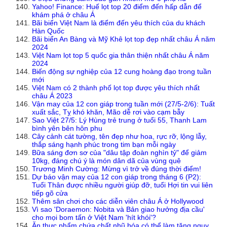
Yahoo! Finance: Huế lọt top 20 điểm đến hấp dẫn để
khám phá ở châu Á
Bãi biển Việt Nam là điểm đến yêu thích của du khách
Hàn Quốc
Bãi biển An Bàng và Mỹ Khê lọt top đẹp nhất châu Á năm
2024
Việt Nam lọt top 5 quốc gia thân thiện nhất châu Á năm
2024
Biến động sự nghiệp của 12 cung hoàng đạo trong tuần
mới
Việt Nam có 2 thành phố lọt top được yêu thích nhất
châu Á 2023
Vận may của 12 con giáp trong tuần mới (27/5-2/6): Tuất
xuất sắc, Tỵ khó khăn, Mão dễ rơi vào cạm bẫy
Sao Việt 27/5: Lý Hùng trẻ trung ở tuổi 55, Thanh Lam
bình yên bên hôn phu
Cây cảnh cát tường, tên đẹp như hoa, rực rỡ, lộng lẫy,
thắp sáng hạnh phúc trong tim bạn mỗi ngày
Bữa sáng đơn sơ của "dâu tập đoàn nghìn tỷ" để giảm
10kg, đáng chú ý là món dân dã của vùng quê
Trương Minh Cường: Mừng vì trở về đúng thời điểm!
Dự báo vận may của 12 con giáp trong tháng 6 (P2):
Tuổi Thân được nhiều người giúp đỡ, tuổi Hợi tin vui liên
tiếp gõ cửa
Thêm sân chơi cho các diễn viên châu Á ở Hollywood
Vì sao 'Doraemon: Nobita và Bản giao hưởng địa cầu'
cho mọi bom tấn ở Việt Nam 'hít khói'?
Ăn thực phẩm chứa chất nhũ hóa có thể làm tăng nguy