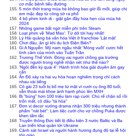
cơ mắc bệnh tiểu đường
5 món thời trang mùa hè không bao giờ lỗi mốt, giúp chị
em mặc đẹp từ công sở ra phố
4 bộ phim kinh dị - giật gân đầy hứa hẹn của mùa hè
2024
Những game bất ngờ miễn phí trên Steam
Loạt phim về 'Mad Max': Từ dở tới hay nhất!
Lý Hải quảng bá văn hóa Việt ở franchise 'Lật mặt'
Chơi đâu, ăn gì khi du lịch Điện Biên?
Gi A Nguyễn: Mỹ nam ngầu nhất 'Móng vuốt' cược hết
tình cảm của mình vào Tuấn Trần
Trương Thế Vinh: Đóng vai người chồng gia trưởng
được người trong nghề nhận xét như thế nào?
'Ngôi đền kỳ quái 4': Hành trình hóa giải duyên âm gay
cấn
Ấn Độ xảy ra hai vụ hỏa hoạn nghiêm trọng chỉ cách
nhau vài tiếng
Cô gái 23 tuổi bị bố mẹ từ mặt vì cưới cụ ông 80 tuổi,
vẫn thoải mái khoe ảnh hạnh phúc lên MXH
Bị "bùng" hơn 100 triệu làm rạp cưới: Chú rể chặn số rồi
trốn mất, cô dâu "tá hỏa"
Đơn vị decor vướng drama nhận 300 triệu nhưng thành
phẩm "nát bét": Làm tiệc cưới cho vợ chồng Puka được
khen tấm tắc
Truyền thông Đức tiết lộ điều kiện 3 nước Baltic và Ba
Lan triển khai quân tới Ukraine
Cảnh sát Israel và người hành hương đụng độ tại lễ hội
tôn giáo