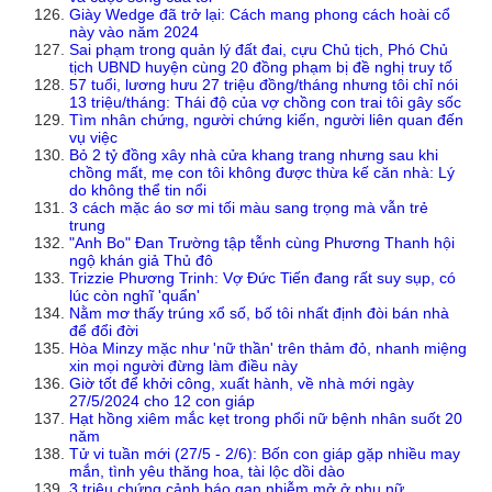
Giày Wedge đã trở lại: Cách mang phong cách hoài cổ
này vào năm 2024
Sai phạm trong quản lý đất đai, cựu Chủ tịch, Phó Chủ
tịch UBND huyện cùng 20 đồng phạm bị đề nghị truy tố
57 tuổi, lương hưu 27 triệu đồng/tháng nhưng tôi chỉ nói
13 triệu/tháng: Thái độ của vợ chồng con trai tôi gây sốc
Tìm nhân chứng, người chứng kiến, người liên quan đến
vụ việc
Bỏ 2 tỷ đồng xây nhà cửa khang trang nhưng sau khi
chồng mất, mẹ con tôi không được thừa kế căn nhà: Lý
do không thể tin nổi
3 cách mặc áo sơ mi tối màu sang trọng mà vẫn trẻ
trung
"Anh Bo" Đan Trường tập tễnh cùng Phương Thanh hội
ngộ khán giả Thủ đô
Trizzie Phương Trinh: Vợ Đức Tiến đang rất suy sụp, có
lúc còn nghĩ 'quẩn'
Nằm mơ thấy trúng xổ số, bố tôi nhất định đòi bán nhà
để đổi đời
Hòa Minzy mặc như 'nữ thần' trên thảm đỏ, nhanh miệng
xin mọi người đừng làm điều này
Giờ tốt để khởi công, xuất hành, về nhà mới ngày
27/5/2024 cho 12 con giáp
Hạt hồng xiêm mắc kẹt trong phổi nữ bệnh nhân suốt 20
năm
Tử vi tuần mới (27/5 - 2/6): Bốn con giáp gặp nhiều may
mắn, tình yêu thăng hoa, tài lộc dồi dào
3 triệu chứng cảnh báo gan nhiễm mở ở phụ nữ