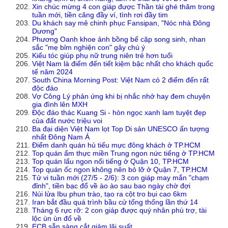
Xin chúc mừng 4 con giáp được Thần tài ghé thăm trong
tuần mới, tiền căng đầy ví, tình rơi đầy tim
Du khách say mê chinh phục Fansipan, "Nóc nhà Đông
Dương"
Phương Oanh khoe ảnh bồng bế cặp song sinh, nhan
sắc "mẹ bỉm nghiện con" gây chú ý
Kiểu tóc giúp phụ nữ trung niên trẻ hơn tuổi
Việt Nam là điểm đến tiết kiệm bậc nhất cho khách quốc
tế năm 2024
South China Morning Post: Việt Nam có 2 điểm đến rất
độc đáo
Vợ Công Lý phản ứng khi bị nhắc nhở hay đem chuyện
gia đình lên MXH
Độc đáo thác Kuang Si - hòn ngọc xanh lam tuyệt đẹp
của đất nước triệu voi
Ba đại diện Việt Nam lọt Top Di sản UNESCO ấn tượng
nhất Đông Nam Á
Điểm danh quán hủ tiếu mực đông khách ở TP.HCM
Top quán ẩm thực miền Trung ngon nức tiếng ở TP.HCM
Top quán lẩu ngon nổi tiếng ở Quận 10, TP.HCM
Top quán ốc ngon không nên bỏ lỡ ở Quận 7, TP.HCM
Tử vi tuần mới (27/5 - 2/6): 3 con giáp may mắn "chạm
đỉnh", tiền bạc đổ về ào ào sau bao ngày chờ đợi
Núi lửa Ibu phun trào, tạo ra cột tro bụi cao 6km
Iran bắt đầu quá trình bầu cử tổng thống lần thứ 14
Tháng 6 rực rỡ: 2 con giáp được quý nhân phù trợ, tài
lộc ùn ùn đổ về
ECB sẵn sàng cắt giảm lãi suất