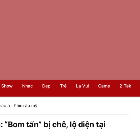
 Show
Nhạc
Đẹp
Trẻ
Lạ Vui
Game
2-Tek
hâu á
·
Phim âu mỹ
“Bom tấn” bị chê, lộ diện tại