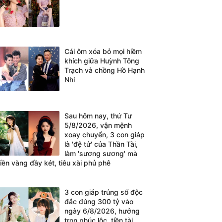
Cái ôm xóa bỏ mọi hiềm
khích giữa Huỳnh Tông
Trạch và chồng Hồ Hạnh
Nhi
Sau hôm nay, thứ Tư
5/8/2026, vận mệnh
xoay chuyển, 3 con giáp
là 'đệ tử' của Thần Tài,
làm 'sương sương' mà
tiền vàng đầy két, tiêu xài phủ phê
3 con giáp trúng số độc
đắc đúng 300 tỷ vào
ngày 6/8/2026, hưởng
trọn phúc lộc, tiền tài