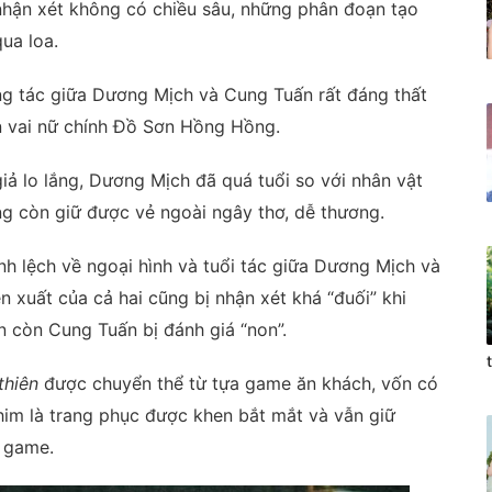
 nhận xét không có chiều sâu, những phân đoạn tạo
ua loa.
ng tác giữa Dương Mịch và Cung Tuấn rất đáng thất
n vai nữ chính Đồ Sơn Hồng Hồng.
iả lo lắng, Dương Mịch đã quá tuổi so với nhân vật
ng còn giữ được vẻ ngoài ngây thơ, dễ thương.
nh lệch về ngoại hình và tuổi tác giữa Dương Mịch và
n xuất của cả hai cũng bị nhận xét khá “đuối” khi
n còn Cung Tuấn bị đánh giá “non”.
thiên
được chuyển thể từ tựa game ăn khách, vốn có
him là trang phục được khen bắt mắt và vẫn giữ
g game.