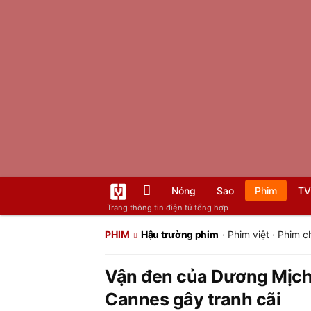
Nóng
Sao
Phim
TV
Trang thông tin điện tử tổng hợp
PHIM
Hậu trường phim
·
Phim việt
·
Phim c
Vận đen của Dương Mịch: 
Cannes gây tranh cãi