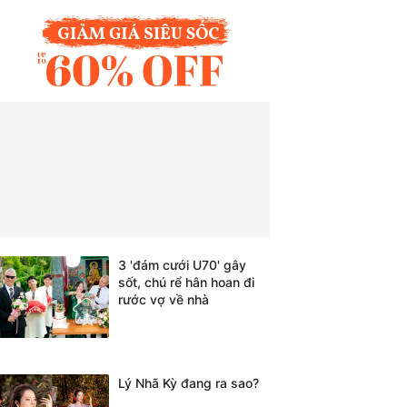
3 'đám cưới U70' gây
sốt, chú rể hân hoan đi
rước vợ về nhà
Lý Nhã Kỳ đang ra sao?