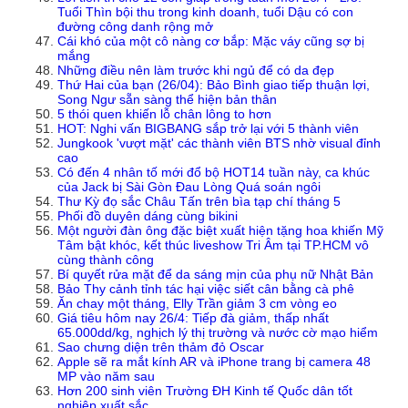
Tuổi Thìn bội thu trong kinh doanh, tuổi Dậu có con
đường công danh rộng mở
Cái khó của một cô nàng cơ bắp: Mặc váy cũng sợ bị
mắng
Những điều nên làm trước khi ngủ để có da đẹp
Thứ Hai của bạn (26/04): Bảo Bình giao tiếp thuận lợi,
Song Ngư sẵn sàng thể hiện bản thân
5 thói quen khiến lỗ chân lông to hơn
HOT: Nghi vấn BIGBANG sắp trở lại với 5 thành viên
Jungkook 'vượt mặt' các thành viên BTS nhờ visual đỉnh
cao
Có đến 4 nhân tố mới đổ bộ HOT14 tuần này, ca khúc
của Jack bị Sài Gòn Đau Lòng Quá soán ngôi
Thư Kỳ đọ sắc Châu Tấn trên bìa tạp chí tháng 5
Phối đồ duyên dáng cùng bikini
Một người đàn ông đặc biệt xuất hiện tặng hoa khiến Mỹ
Tâm bật khóc, kết thúc liveshow Tri Âm tại TP.HCM vô
cùng thành công
Bí quyết rửa mặt để da sáng mịn của phụ nữ Nhật Bản
Bảo Thy cảnh tỉnh tác hại việc siết cân bằng cà phê
Ăn chay một tháng, Elly Trần giảm 3 cm vòng eo
Giá tiêu hôm nay 26/4: Tiếp đà giảm, thấp nhất
65.000dd/kg, nghịch lý thị trường và nước cờ mạo hiểm
Sao chưng diện trên thảm đỏ Oscar
Apple sẽ ra mắt kính AR và iPhone trang bị camera 48
MP vào năm sau
Hơn 200 sinh viên Trường ĐH Kinh tế Quốc dân tốt
nghiệp xuất sắc