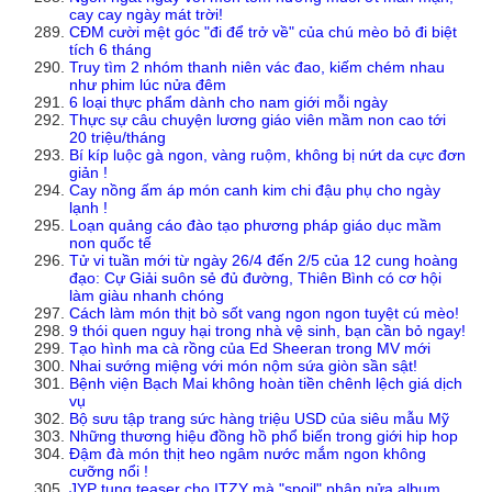
cay cay ngày mát trời!
CĐM cười mệt góc "đi để trở về" của chú mèo bỏ đi biệt
tích 6 tháng
Truy tìm 2 nhóm thanh niên vác đao, kiếm chém nhau
như phim lúc nửa đêm
6 loại thực phẩm dành cho nam giới mỗi ngày
Thực sự câu chuyện lương giáo viên mầm non cao tới
20 triệu/tháng
Bí kíp luộc gà ngon, vàng ruộm, không bị nứt da cực đơn
giản !
Cay nồng ấm áp món canh kim chi đậu phụ cho ngày
lạnh !
Loạn quảng cáo đào tạo phương pháp giáo dục mầm
non quốc tế
Tử vi tuần mới từ ngày 26/4 đến 2/5 của 12 cung hoàng
đạo: Cự Giải suôn sẻ đủ đường, Thiên Bình có cơ hội
làm giàu nhanh chóng
Cách làm món thịt bò sốt vang ngon ngon tuyệt cú mèo!
9 thói quen nguy hại trong nhà vệ sinh, bạn cần bỏ ngay!
Tạo hình ma cà rồng của Ed Sheeran trong MV mới
Nhai sướng miệng với món nộm sứa giòn sần sật!
Bệnh viện Bạch Mai không hoàn tiền chênh lệch giá dịch
vụ
Bộ sưu tập trang sức hàng triệu USD của siêu mẫu Mỹ
Những thương hiệu đồng hồ phổ biến trong giới hip hop
Đậm đà món thịt heo ngâm nước mắm ngon không
cưỡng nổi !
JYP tung teaser cho ITZY mà "spoil" phân nửa album