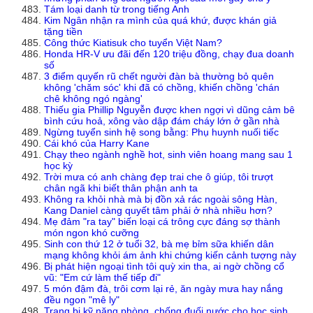
Tám loại danh từ trong tiếng Anh
Kim Ngân nhận ra mình của quá khứ, được khán giả
tặng tiền
Công thức Kiatisuk cho tuyển Việt Nam?
Honda HR-V ưu đãi đến 120 triệu đồng, chạy đua doanh
số
3 điểm quyến rũ chết người đàn bà thường bỏ quên
không 'chăm sóc' khi đã có chồng, khiến chồng 'chán
chê không ngó ngàng'
Thiếu gia Phillip Nguyễn được khen ngợi vì dũng cảm bê
bình cứu hoả, xông vào dập đám cháy lớn ở gần nhà
Ngừng tuyển sinh hệ song bằng: Phụ huynh nuối tiếc
Cái khó của Harry Kane
Chạy theo ngành nghề hot, sinh viên hoang mang sau 1
học kỳ
Trời mưa có anh chàng đẹp trai che ô giúp, tôi trượt
chân ngã khi biết thân phận anh ta
Không ra khỏi nhà mà bị đồn xả rác ngoài sông Hàn,
Kang Daniel càng quyết tâm phải ở nhà nhiều hơn?
Mẹ đảm "ra tay" biến loại cá trông cực đáng sợ thành
món ngon khó cưỡng
Sinh con thứ 12 ở tuổi 32, bà mẹ bỉm sữa khiến dân
mạng không khỏi ám ảnh khi chứng kiến cảnh tượng này
Bị phát hiện ngoại tình tôi quỳ xin tha, ai ngờ chồng cổ
vũ: "Em cứ làm thế tiếp đi"
5 món đậm đà, trôi cơm lại rẻ, ăn ngày mưa hay nắng
đều ngon "mê ly"
Trang bị kỹ năng phòng, chống đuối nước cho học sinh