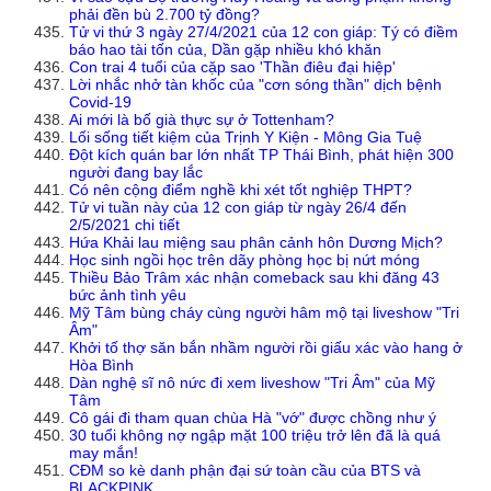
phải đền bù 2.700 tỷ đồng?
Tử vi thứ 3 ngày 27/4/2021 của 12 con giáp: Tý có điềm
báo hao tài tốn của, Dần gặp nhiều khó khăn
Con trai 4 tuổi của cặp sao 'Thần điêu đại hiệp'
Lời nhắc nhở tàn khốc của "cơn sóng thần" dịch bệnh
Covid-19
Ai mới là bố già thực sự ở Tottenham?
Lối sống tiết kiệm của Trịnh Y Kiện - Mông Gia Tuệ
Đột kích quán bar lớn nhất TP Thái Bình, phát hiện 300
người đang bay lắc
Có nên cộng điểm nghề khi xét tốt nghiệp THPT?
Tử vi tuần này của 12 con giáp từ ngày 26/4 đến
2/5/2021 chi tiết
Hứa Khải lau miệng sau phân cảnh hôn Dương Mịch?
Học sinh ngồi học trên dãy phòng học bị nứt móng
Thiều Bảo Trâm xác nhận comeback sau khi đăng 43
bức ảnh tình yêu
Mỹ Tâm bùng cháy cùng người hâm mộ tại liveshow "Tri
Âm"
Khởi tố thợ săn bắn nhầm người rồi giấu xác vào hang ở
Hòa Bình
Dàn nghệ sĩ nô nức đi xem liveshow "Tri Âm" của Mỹ
Tâm
Cô gái đi tham quan chùa Hà "vớ" được chồng như ý
30 tuổi không nợ ngập mặt 100 triệu trở lên đã là quá
may mắn!
CĐM so kè danh phận đại sứ toàn cầu của BTS và
BLACKPINK