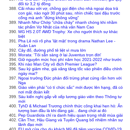
đổi từ 3,2 tỷ đồng
Cãi nhau với vợ, chồng gọi điện cho nhà ngoại dọa trả
con gái, nào ngờ 30 phút sau, nhìn chiếc taxi đậu trước
cổng mà anh "đứng không vững"
Nhanh Như Chớp "chữa cháy" nhanh chóng khi nhầm
tác phẩm Vợ Nhặt của nhà văn Nam Cao
MG HS 2.0T AWD Trophy: Xe cho người thích sự khác
biệt
Pha Lê nói rõ pha 'lật mặt' trong drama Nathan Lee -
Xuân Lan
Cây đổ, đường phố tê liệt vì mưa lớn
Morata: 'Tôi sẵn sàng ở lại Juventus trọn đời'
Giữ nguyên mức học phí năm học 2021-2022 như trước
Khi nào Man City vô địch Premier League?
Sau kỳ giảm nhẹ, giá xăng tăng tốc vào phiên điều chỉnh
ngày mai?
Ngoại trưởng Đức phản đối trừng phạt cứng rắn hơn với
Nga
Giáo viên phải "có tí chức sắc" mới được lên hạng, đã có
nơi mất đoàn kết
Sáu kiến nghị gấp về xếp lương giáo viên theo Thông tư
mới
TyhD & Michael Trương chính thức công khai hẹn hò: Ấn
tượng ban đầu là khi đàng gái... đang chửi ai đó
Pep Guardiola chỉ ra danh hiệu quan trọng nhất mùa giải
Cần Thơ, Hậu Giang và Tuyên Quang bổ nhiệm nhân sự
lãnh đạo mới
EU mở cửa cho du khách Mỹ đã tiêm vaccine COVID-19