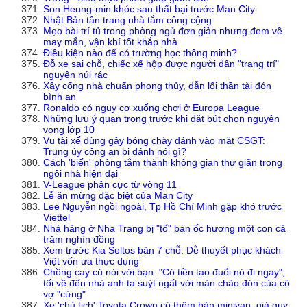
Son Heung-min khóc sau thất bại trước Man City
Nhật Bản tân trang nhà tắm công cộng
Mẹo bài trí tủ trong phòng ngủ đơn giản nhưng đem về
may mắn, vận khí tốt khắp nhà
Điều kiện nào để có trường học thông minh?
Đỗ xe sai chỗ, chiếc xế hộp được người dân "trang trí"
nguyên núi rác
Xây cổng nhà chuẩn phong thủy, dẫn lối thần tài đón
bình an
Ronaldo có nguy cơ xuống chơi ở Europa League
Những lưu ý quan trọng trước khi đặt bút chọn nguyện
vọng lớp 10
Vụ tài xế dùng gậy bóng chày đánh vào mặt CSGT:
Trung úy công an bị đánh nói gì?
Cách 'biến' phòng tắm thành không gian thư giãn trong
ngôi nhà hiện đại
V-League phân cực từ vòng 11
Lễ ăn mừng đặc biệt của Man City
Lee Nguyễn ngồi ngoài, Tp Hồ Chí Minh gặp khó trước
Viettel
Nhà hàng ở Nha Trang bị "tố" bán ốc hương một con cả
trăm nghìn đồng
Xem trước Kia Seltos bản 7 chỗ: Dễ thuyết phục khách
Việt vốn ưa thực dụng
Chồng cay cú nói với bạn: "Có tiền tao đuổi nó đi ngay",
tối về đến nhà anh ta suýt ngất với màn chào đón của cô
vợ "cứng"
Xe 'chủ tịch' Toyota Crown có thêm bản minivan, giá quy