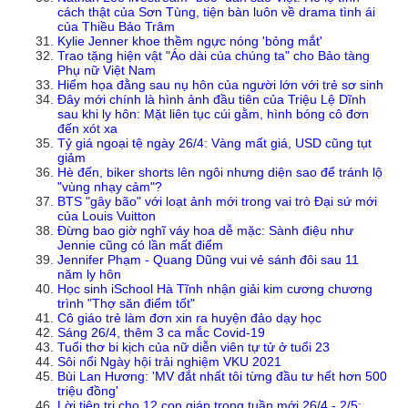
cách thật của Sơn Tùng, tiện bàn luôn về drama tình ái
của Thiều Bảo Trâm
Kylie Jenner khoe thềm ngực nóng 'bỏng mắt'
Trao tặng hiện vật "Áo dài của chúng ta" cho Bảo tàng
Phụ nữ Việt Nam
Hiểm họa đằng sau nụ hôn của người lớn với trẻ sơ sinh
Đây mới chính là hình ảnh đầu tiên của Triệu Lệ Dĩnh
sau khi ly hôn: Mặt liên tục cúi gằm, hình bóng cô đơn
đến xót xa
Tỷ giá ngoại tệ ngày 26/4: Vàng mất giá, USD cũng tụt
giảm
Hè đến, biker shorts lên ngôi nhưng diện sao để tránh lộ
"vùng nhạy cảm"?
BTS "gây bão" với loạt ảnh mới trong vai trò Đại sứ mới
của Louis Vuitton
Đừng bao giờ nghĩ váy hoa dễ mặc: Sành điệu như
Jennie cũng có lần mất điểm
Jennifer Phạm - Quang Dũng vui vẻ sánh đôi sau 11
năm ly hôn
Học sinh iSchool Hà Tĩnh nhận giải kim cương chương
trình "Thợ săn điểm tốt"
Cô giáo trẻ làm đơn xin ra huyện đảo dạy học
Sáng 26/4, thêm 3 ca mắc Covid-19
Tuổi thơ bi kịch của nữ diễn viên tự tử ở tuổi 23
Sôi nổi Ngày hội trải nghiệm VKU 2021
Bùi Lan Hương: 'MV đắt nhất tôi từng đầu tư hết hơn 500
triệu đồng'
Lời tiên tri cho 12 con giáp trong tuần mới 26/4 - 2/5: