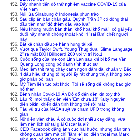
Đẩy nhanh tiến độ thử nghiệm vaccine COVID-19 của
Việt Nam
Núi lửa Sinabung ở Indonesia phun trào
Sau clip ăn bàn chân gấu, Quỳnh Trần JP có động thái
đầu tiên như "đổ thêm dầu vào lừa"
Nếu không muốn bản thân 'khổ hoài khổ mãi', cô gái yếu
đuối hãy nhanh chóng thoát khỏi 4 'sai lầm' chết người
này
Bắt kẻ chặn đầu xe hành hung tài xế
Vượt qua Taylor Swift, Young Thug đưa "Slime Language
2" ra mắt BXH Billboard 200 với vị trí No.1
Cuộc sống của mẹ con Linh Lan sau khi bị bố mẹ Vân
Quang Long công bố danh tính thực sự
Mẹo làm thịt rang cháy cạnh ngon đậm đà, chuẩn vị Bắc
4 dấu hiệu chứng tỏ người ấy rất chung thủy, không bao
giờ phản bội bạn
Mỹ Tâm liên tục bật khóc: Tôi sẽ sống để không bao giờ
hổ thẹn
Bệnh nhân Covid-19 Ấn Độ đổ đến đền xin oxy thở
Lâu rồi mới thấy diễn viên 'Em chưa 18' Kaity Nguyễn
diện bikini khiến dân tình không thể rời mắt
Tàu vũ trụ của NASA suýt va chạm UFO trong không
gian
Nữ diễn viên châu Á có cuộc đời nhiều cay đắng, vừa
làm nên lịch sử tại giải Oscar là ai?
CEO Facebook đăng ảnh cực hài hước, nhưng dân tình
không quan tâm mà chỉ "lăm le" soi điện thoại mà Mark
sử dụng, nó không phải iPhone!