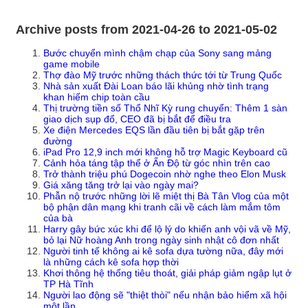
Archive posts from 2021-04-26 to 2021-05-02
Bước chuyển mình chậm chạp của Sony sang mảng
game mobile
Thợ đào Mỹ trước những thách thức tới từ Trung Quốc
Nhà sản xuất Đài Loan báo lãi khủng nhờ tình trạng
khan hiếm chip toàn cầu
Thị trường tiền số Thổ Nhĩ Kỳ rung chuyển: Thêm 1 sàn
giao dịch sụp đổ, CEO đã bị bắt để điều tra
Xe điện Mercedes EQS lần đầu tiên bị bắt gặp trên
đường
iPad Pro 12,9 inch mới không hỗ trợ Magic Keyboard cũ
Cảnh hỏa táng tập thể ở Ấn Độ từ góc nhìn trên cao
Trở thành triệu phú Dogecoin nhờ nghe theo Elon Musk
Giá xăng tăng trở lại vào ngày mai?
Phẫn nộ trước những lời lẽ miệt thị Bà Tân Vlog của một
bộ phận dân mạng khi tranh cãi về cách làm mắm tôm
của bà
Harry gây bức xúc khi để lộ lý do khiến anh vội vã về Mỹ,
bỏ lại Nữ hoàng Anh trong ngày sinh nhật cô đơn nhất
Người tinh tế không ai kê sofa dựa tường nữa, đây mới
là những cách kê sofa hợp thời
Khơi thông hệ thống tiêu thoát, giải pháp giảm ngập lụt ở
TP Hà Tĩnh
Người lao động sẽ "thiệt thòi" nếu nhận bảo hiểm xã hội
một lần