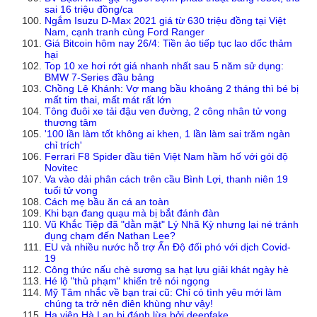
sai 16 triệu đồng/ca
Ngắm Isuzu D-Max 2021 giá từ 630 triệu đồng tại Việt
Nam, cạnh tranh cùng Ford Ranger
Giá Bitcoin hôm nay 26/4: Tiền ảo tiếp tục lao dốc thảm
hại
Top 10 xe hơi rớt giá nhanh nhất sau 5 năm sử dụng:
BMW 7-Series đầu bảng
Chồng Lê Khánh: Vợ mang bầu khoảng 2 tháng thì bé bị
mất tim thai, mất mát rất lớn
Tông đuôi xe tải đậu ven đường, 2 công nhân tử vong
thương tâm
'100 lần làm tốt không ai khen, 1 lần làm sai trăm ngàn
chỉ trích'
Ferrari F8 Spider đầu tiên Việt Nam hầm hố với gói độ
Novitec
Va vào dải phân cách trên cầu Bình Lợi, thanh niên 19
tuổi tử vong
Cách mẹ bầu ăn cá an toàn
Khi bạn đang quạu mà bị bắt đánh đàn
Vũ Khắc Tiệp đã "dằn mặt" Lý Nhã Kỳ nhưng lại né tránh
đụng chạm đến Nathan Lee?
EU và nhiều nước hỗ trợ Ấn Độ đối phó với dịch Covid-
19
Công thức nấu chè sương sa hạt lựu giải khát ngày hè
Hé lộ "thủ phạm" khiến trẻ nói ngọng
Mỹ Tâm nhắc về bạn trai cũ: Chỉ có tình yêu mới làm
chúng ta trở nên điên khùng như vậy!
Hạ viện Hà Lan bị đánh lừa bởi deepfake