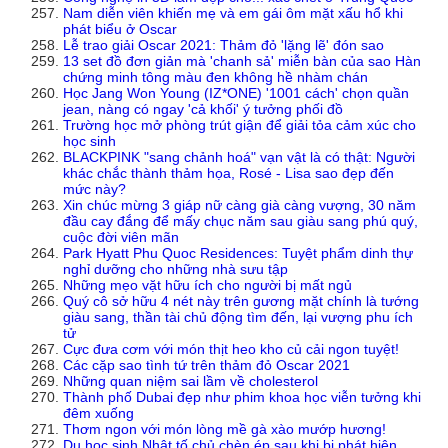
Nam diễn viên khiến mẹ và em gái ôm mặt xấu hổ khi
phát biểu ở Oscar
Lễ trao giải Oscar 2021: Thảm đỏ 'lặng lẽ' đón sao
13 set đồ đơn giản mà 'chanh sả' miễn bàn của sao Hàn
chứng minh tông màu đen không hề nhàm chán
Học Jang Won Young (IZ*ONE) '1001 cách' chọn quần
jean, nàng có ngay 'cả khối' ý tưởng phối đồ
Trường học mở phòng trút giận để giải tỏa cảm xúc cho
học sinh
BLACKPINK "sang chảnh hoá" vạn vật là có thật: Người
khác chắc thành thảm họa, Rosé - Lisa sao đẹp đến
mức này?
Xin chúc mừng 3 giáp nữ càng già càng vượng, 30 năm
đầu cay đắng để mấy chục năm sau giàu sang phú quý,
cuộc đời viên mãn
Park Hyatt Phu Quoc Residences: Tuyệt phẩm dinh thự
nghỉ dưỡng cho những nhà sưu tập
Những mẹo vặt hữu ích cho người bị mất ngủ
Quý cô sở hữu 4 nét này trên gương mặt chính là tướng
giàu sang, thần tài chủ động tìm đến, lại vượng phu ích
tử
Cực đưa cơm với món thịt heo kho củ cải ngon tuyệt!
Các cặp sao tình tứ trên thảm đỏ Oscar 2021
Những quan niệm sai lầm về cholesterol
Thành phố Dubai đẹp như phim khoa học viễn tưởng khi
đêm xuống
Thơm ngon với món lòng mề gà xào mướp hương!
Du học sinh Nhật tố chủ chèn ép sau khi bị phát hiện