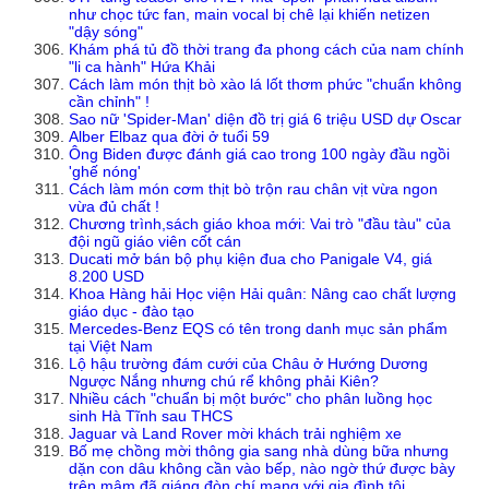
như chọc tức fan, main vocal bị chê lại khiến netizen
"dậy sóng"
Khám phá tủ đồ thời trang đa phong cách của nam chính
"li ca hành" Hứa Khải
Cách làm món thịt bò xào lá lốt thơm phức "chuẩn không
cần chỉnh" !
Sao nữ 'Spider-Man' diện đồ trị giá 6 triệu USD dự Oscar
Alber Elbaz qua đời ở tuổi 59
Ông Biden được đánh giá cao trong 100 ngày đầu ngồi
'ghế nóng'
Cách làm món cơm thịt bò trộn rau chân vịt vừa ngon
vừa đủ chất !
Chương trình,sách giáo khoa mới: Vai trò "đầu tàu" của
đội ngũ giáo viên cốt cán
Ducati mở bán bộ phụ kiện đua cho Panigale V4, giá
8.200 USD
Khoa Hàng hải Học viện Hải quân: Nâng cao chất lượng
giáo dục - đào tạo
Mercedes-Benz EQS có tên trong danh mục sản phẩm
tại Việt Nam
Lộ hậu trường đám cưới của Châu ở Hướng Dương
Ngược Nắng nhưng chú rể không phải Kiên?
Nhiều cách "chuẩn bị một bước" cho phân luồng học
sinh Hà Tĩnh sau THCS
Jaguar và Land Rover mời khách trải nghiệm xe
Bố mẹ chồng mời thông gia sang nhà dùng bữa nhưng
dặn con dâu không cần vào bếp, nào ngờ thứ được bày
trên mâm đã giáng đòn chí mạng với gia đình tôi