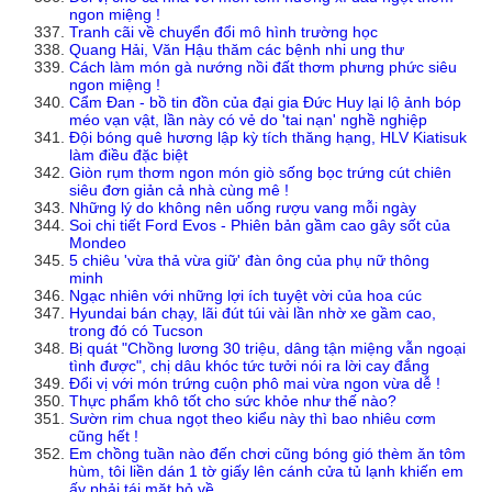
ngon miệng !
Tranh cãi về chuyển đổi mô hình trường học
Quang Hải, Văn Hậu thăm các bệnh nhi ung thư
Cách làm món gà nướng nồi đất thơm phưng phức siêu
ngon miệng !
Cẩm Đan - bồ tin đồn của đại gia Đức Huy lại lộ ảnh bóp
méo vạn vật, lần này có vẻ do 'tai nạn' nghề nghiệp
Đội bóng quê hương lập kỳ tích thăng hạng, HLV Kiatisuk
làm điều đặc biệt
Giòn rụm thơm ngon món giò sống bọc trứng cút chiên
siêu đơn giản cả nhà cùng mê !
Những lý do không nên uống rượu vang mỗi ngày
Soi chi tiết Ford Evos - Phiên bản gầm cao gây sốt của
Mondeo
5 chiêu 'vừa thả vừa giữ' đàn ông của phụ nữ thông
minh
Ngạc nhiên với những lợi ích tuyệt vời của hoa cúc
Hyundai bán chạy, lãi đút túi vài lần nhờ xe gầm cao,
trong đó có Tucson
Bị quát "Chồng lương 30 triệu, dâng tận miệng vẫn ngoại
tình được", chị dâu khóc tức tưởi nói ra lời cay đắng
Đổi vị với món trứng cuộn phô mai vừa ngon vừa dễ !
Thực phẩm khô tốt cho sức khỏe như thế nào?
Sườn rim chua ngọt theo kiểu này thì bao nhiêu cơm
cũng hết !
Em chồng tuần nào đến chơi cũng bóng gió thèm ăn tôm
hùm, tôi liền dán 1 tờ giấy lên cánh cửa tủ lạnh khiến em
ấy phải tái mặt bỏ về