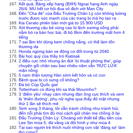
Kết quả, Bảng xếp hạng (BXH) Ngoại hạng Anh ngày
26/4: MU hết cơ hội đua vô địch với Man City
Đến "Cha đẻ" của Đấu Trường Chân Lý còn không lường
trước được sức mạnh của các trang bị mà họ tạo ra
Kia Cerato phiên bản mới giá từ 15.900 USD
Xót thương cậu bé vùng cao bị lệch xương sống phải
nằm bò ra bàn học bài, đi bộ 8km đến trường mất hơn 4
tiếng
7 sai lầm khi dùng kem chống nắng, có thể làm tổn
thương da
Honda ngừng bán xe động cơ đốt trong từ 2040
Bài học quý của thầy trò Kiatisak
2 điều cực nhỏ nhưng ăn đứt 'bí thuật phòng the', giúp
chuyện gối chăn sau bao nhiêu năm vẫn 'RỰC LỬA'
mặn nồng
5 nam thần tượng Hàn sớm kết hôn và có con
Bệnh quai bị có sưng cổ không?
Đá bỏ Cúp Quốc gia!
Tottenham có đúng khi sa thải Mourinho?
3 'điểm yêu' nhạy cảm nhưng đàn ông cực thích và xem
là 'thiên đường', phụ nữ nghe qua thấy đỏ mặt nhưng
thử 1 lần sẽ thích mê
Sinh xong 3 tháng, tôi vẫn tránh chồng như tránh hủi,
đến nỗi phải tìm đủ mọi cách giữ chân mẹ chồng ở lại
Đấu Trường Chân Lý: Choáng với thiết kế đầu tiên của
Lee Sin mùa 5, đá văng cả đội hình y như mùa 4
Tại sao người trẻ thích nuôi những con vật 'đáng sợ' làm
thú cưng?