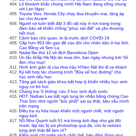
Lộ khoảnh khắc chứng minh Hải Nam đang sống chung
với Lan Ngọc
Toyota Vios, Honda City chạy đua khuyến mại, tăng áp
lực cho Accent
Người vợ luôn biết đặt 3 đồ vật này ở nơi trang trọng
đảm bảo sẽ khiến chồng "phục sát đất" và yêu thương
hết mực
Cảnh báo chủ quan, lơ là trước dịch COVID-19
Cấp hơn 953 tấn gạo để cứu đói cho nhân dân ở hai tỉnh
Cao Bằng và Sơn La
Nadal lần thứ 12 vô địch Barcelona Open
Ùn tắc khắp Hà Nội do mưa lớn, ban ngày nhưng trời 'tối
đen như mực'
Hình ảnh giản dị của Hoa hậu H'Hen Niê khi đi xe khách
Ký kết hợp tác chương trình "Bữa xế học đường" cho
học sinh tiểu học
Tăng giá sách giáo khoa bất hợp lý khiến nhiều học sinh
nguy cơ bỏ học
Chàng trai '5 không' cứu 3 học sinh đuối nước
HOT: Nathan Lee bất ngờ tung tin nhắn bằng chứng Cao
Thái Sơn nhờ người "bóc phốt" sai sự thật, bêu xấu mình
trên mạng
Điều tra vụ hỏa hoạn khiến một người chết, một người
nguy kịch
NS Như Quỳnh tuổi 51 mà trong ảnh đẹp như gái đôi
mươi, lập tức bị soi photoshop quá đà, còn bị netizen
tung ảnh thật để làm rõ?
Kiểm soát chi ngân sách chặt chẽ, bảo đảm đúng mục