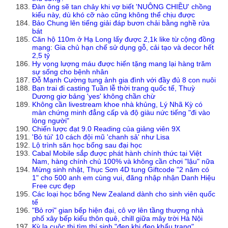
Đàn ông sẽ tan chảy khi vợ biết 'NUÔNG CHIỀU' chồng
kiểu này, dù khó cỡ nào cũng không thể chịu được
Bảo Chung lên tiếng giải đáp bươn chải bằng nghề rửa
bát
Căn hộ 110m ở Hạ Long lấy được 2,1k like từ cộng đồng
mạng: Gia chủ hạn chế sử dụng gỗ, cải tạo và decor hết
2,5 tỷ
Hy vọng lượng máu được hiến tặng mang lại hàng trăm
sự sống cho bệnh nhân
Đỗ Mạnh Cường tung ảnh gia đình với đầy đủ 8 con nuôi
Bạn trai đi casting Tuần lễ thời trang quốc tế, Thuỳ
Dương giơ bảng 'yes' không chần chừ
Không cần livestream khoe nhà khủng, Lý Nhã Kỳ có
màn chứng minh đẳng cấp và độ giàu nức tiếng "đi vào
lòng người"
Chiến lược đạt 9.0 Reading của giảng viên 9X
'Bỏ túi' 10 cách đội mũ 'chanh sả' như Lisa
Lộ trình săn học bổng sau đại học
Cabal Mobile sắp được phát hành chính thức tại Việt
Nam, hàng chính chủ 100% và không cần chơi "lậu" nữa
Mừng sinh nhật, Thục Sơn 4D tung Giftcode "2 năm có
1" cho 500 anh em cùng vui, đăng nhập nhận Danh Hiệu
Free cực đẹp
Các loại học bổng New Zealand dành cho sinh viên quốc
tế
"Bỏ rơi" gian bếp hiện đại, cô vợ lên tầng thượng nhà
phố xây bếp kiểu thôn quê, chill giữa mây trời Hà Nội
Kỳ lạ cuộc thi tìm thí sinh "đẹp khi đeo khẩu trang"