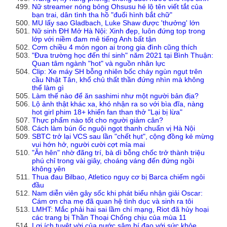
Nữ streamer nóng bỏng Ohsusu hé lộ tên viết tắt của
bạn trai, dân tình tha hồ "đuổi hình bắt chữ"
MU lấy sao Gladbach, Luke Shaw được 'thưởng' lớn
Nữ sinh ĐH Mở Hà Nội: Xinh đẹp, luôn đứng top trong
lớp với niềm đam mê tiếng Anh bất tận
Cơm chiều 4 món ngon ai trong gia đình cũng thích
"Đưa trường học đến thí sinh" năm 2021 tại Bình Thuận:
Quan tâm ngành "hot" và nguồn nhân lực
Clip: Xe máy SH bỗng nhiên bốc cháy ngùn ngụt trên
cầu Nhật Tân, khổ chủ thất thần đứng nhìn mà không
thể làm gì
Làm thế nào để ăn sashimi như một người bản địa?
Lộ ảnh thật khác xa, khó nhận ra so với bìa đĩa, nàng
hot girl phim 18+ khiến fan than thở "Lại bị lừa"
Thực phẩm nào tốt cho người giảm cân?
Cách làm bún ốc nguội ngọt thanh chuẩn vị Hà Nội
SBTC trở lại VCS sau lần "chết hụt", cộng đồng kẻ mừng
vui hớn hở, người cười cợt mỉa mai
"Ăn hên" nhờ đãng trí, bà dì bỗng chốc trở thành triệu
phú chỉ trong vài giây, choáng váng đến đứng ngồi
không yên
Thua đau Bilbao, Atletico nguy cơ bị Barca chiếm ngôi
đầu
Nam diễn viên gây sốc khi phát biểu nhận giải Oscar:
Cám ơn cha mẹ đã quan hệ tình dục và sinh ra tôi
LMHT: Mắc phải hai sai lầm chí mạng, Riot đã hủy hoại
các trang bị Thần Thoại Chống chịu của mùa 11
Lợi ích tuyệt vời của nước sâm bí đao với sức khỏe