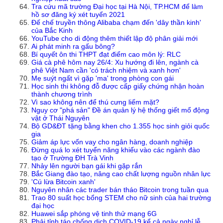
Tra cứu mã trường Đại học tại Hà Nội, TP.HCM để làm
hồ sơ đăng ký xét tuyển 2021
Đế chế truyền thông Alibaba chạm đến 'dây thần kinh'
của Bắc Kinh
YouTube cho di động thêm thiết lập độ phân giải mới
Ai phát minh ra gấu bông?
Bí quyết ôn thi THPT đạt điểm cao môn lý: RLC
Giá cà phê hôm nay 26/4: Xu hướng đi lên, ngành cà
phê Việt Nam cần 'có trách nhiệm và xanh hơn'
Mẹ suýt ngất vì gặp 'ma' trong phòng con gái
Học sinh thi không đỗ được cấp giấy chứng nhận hoàn
thành chương trình
Vì sao không nên để thú cưng liếm mặt?
Nguy cơ "phá sản" Đề án quản lý hệ thống giết mổ động
vật ở Thái Nguyên
Bộ GD&ĐT tặng bằng khen cho 1.355 học sinh giỏi quốc
gia
Giảm áp lực vốn vay cho ngân hàng, doanh nghiệp
Đừng quá lo xét tuyển năng khiếu vào các ngành đào
tạo ở Trường ĐH Trà Vinh
Nhảy lên người bạn gái khi gặp rắn
Bắc Giang đào tạo, nâng cao chất lượng nguồn nhân lực
'Cú lừa Bitcoin xanh'
Nguyên nhân các trader bán tháo Bitcoin trong tuần qua
Trao 80 suất học bổng STEM cho nữ sinh của hai trường
đại học
Huawei sắp phóng vệ tinh thử mạng 6G
Phải tỉnh táo chống dịch COVID-19 kể cả ngày nghỉ lễ