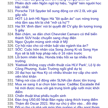
Phiên dịch viên Ngôn ngữ ký hiệu, "nghề" kén người học
bậc nhất
Porsche 718 Spyder bổ sung động cơ chỉ 2.0L với giá
gây sốc
HOT: Lộ ảnh Hồ Ngọc Hà "lột quần áo" cực nóng trong
nhà tắm sau khi bị chê "mỡ cá hú"?
Hai 9X 'đình đám' nói bí quyết để CV gây ấn tượng trong
5 giây
Bán chậm, xe dân chơi Chevrolet Camaro có thể biến
thành SUV hoặc chuyển sang chạy điện
Ngọc Quyên mừng sinh nhật ở Mỹ
Cơ hội nào cho cử nhân luật vào ngành tòa án?
SỐC: Cuộc hôn nhân của Song Joong Ki và Song Hye
Kyo sẽ là bất hợp pháp nếu ở 16 năm trước
Lỗi bơm nhiên liệu, Honda triệu hồi xe tại nhiều thị
trường
'Kiatisak không copy chiến thuật của HLV Park'; Lộ lý do
Công Phượng, Xuân Trường ngồi ghế dự bị
20 đại học tại Hoa Kỳ có nhiều khoản trợ cấp cho sinh
viên khó khăn
Tiếng nói của cổ động viên SLNA cần được tôn trọng
Mua xe sang ít ai chọn bản base: Cadillac Escalade thế
hệ mới được mua với giá trung bình gấp rưỡi mức khởi
điểm
Chiến thuật khai phiếu tuyển sinh
Đàn ông U50,60 Nhật Bản ngày càng thích trang điểm
Thảm đỏ Oscar 2021: Mọi sự chú ý dồn vào... đôi dép
Đổi vị cho cả nhà với món tôm nướng xì dầu ngọt thơm