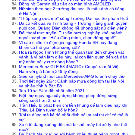
Đồng hồ Garmin đầu tiên có màn hình AMOLED
Nữ sinh theo học 2 trường đại học, là mẫu ảnh có tiếng
ở Hà Nội
"Thắp sáng ước mơ" cùng Trường Đại học Sư phạm Huế
Đã có kết quả vụ Trịnh Sảng - Trương Hằng giành quyền
nuôi con, Quảng Điện không hề phong sát nữ diễn viên?
Đối thoại trực tuyến: Tư vấn hướng nghiệp khối ngành
ngoài sư phạm "Hiểu đúng mình, chọn đúng nghề"
Vì sao chiếc xe điện giá ngang Honda SH này đang
khiến cả thế giới phải sửng sốt?
Hoá ra Ngọc Trinh không thể quan tâm đến chuyện vặt
vãnh là vì bận làm điều này, lại còn liên quan đến cả dàn
mỹ nhân nội y cực nóng bỏng?
Mercedes-Benz GLE 53 4MATIC+ Coupé ra mắt Việt
Nam với giá bán 5,349 tỷ đồng
Siêu xe hybrid mới của Mercedes-AMG lộ ảnh chạy thử
Thời tiết ngày 26/4: Cảnh báo mưa dông lớn tại Hà Nội
và nhiều tỉnh ở Bắc Bộ
Top 10 xe SUV đắt nhất năm 2021
Biệt thự nguy nga xây dựng không phép đứng sừng
sững suốt hơn 2 năm
Trần Hiểu bị phát hiện chi tiền khủng để làm điều này khi
Triệu Lệ Dĩnh tuyên bố ly hôn?
'Khi ta đúng mà kẻ đó nhất định nói ta sai thì chỉ có thể là
vợ'
Xe ô tô đang xuống dốc mà bị chết máy thì xử lý như thế
nào?
BV Bạch Mai "gạ" người bệnh phẫu thuật bằng robot, thu