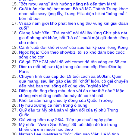
"Bớt rượu vang" ảnh hưởng nặng nề đến tâm lý trẻ
Cuối tuần của hội hot mom: Bà xã MC Thành Trung khoe
nhan sắc sexy lộng lẫy, Trang Pilla diện bikini "bỏng mắt"
bên hồ bơi
Vì sao nam giới khó phát hiện ung thư vùng kín giai đoạn
cuối?
Giang Nhất Yến: "Trà xanh" nói dối lẫy lừng Cbiz phá nát
gia đình người khác, bắt "bà cả" muối mặt giữ danh tiếng
cho mình
Cảnh 'cuối đời khổ vì con' của sao hài kỳ cựu Hong Kong
Ngọc Nga: 'Còn theo showbiz, tôi sợ khó đảm bảo cuộc
sống cho con'
Cô gái TP.HCM phối đồ với corset để tôn vòng eo 58 cm
Dior ra mắt bộ sưu tập trang sức cao cấp RoseDior tại
Paris
Chuyện tình của cặp đôi 19 tuổi cách xa 500km: Quen
qua mạng, sau lần gặp đầu thì "chốt" luôn, cô gái chuyển
đến nhà bạn trai sống để cùng xây "nghiệp lớn"
Diện quần ống rộng màu đen với áo như thế nào? Mặc
chúng với những chiếc áo này để có khí chất
Khối tài sản hàng chục tỷ đồng của Quốc Trường
Hy hữu xương cá nằm trong ổ bụng
Quỹ đầu tư Mỹ phá sản vì gian dối của tỷ phú Trung
Quốc
Giá vàng hôm nay 26/4: Tiếp tục chuỗi ngày giảm
Mỹ nhân "Vườn Sao Băng" 39 tuổi diện đồ trẻ trung
khiến chị em muốn học theo
Nathan Lee livestream "bóc" dàn sao Việt: Hé lộ tính