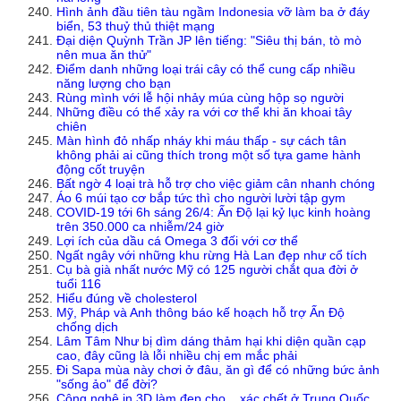
Hình ảnh đầu tiên tàu ngầm Indonesia vỡ làm ba ở đáy
biển, 53 thuỷ thủ thiệt mạng
Đại diện Quỳnh Trần JP lên tiếng: "Siêu thị bán, tò mò
nên mua ăn thử"
Điểm danh những loại trái cây có thể cung cấp nhiều
năng lượng cho bạn
Rùng mình với lễ hội nhảy múa cùng hộp sọ người
Những điều có thể xảy ra với cơ thể khi ăn khoai tây
chiên
Màn hình đỏ nhấp nháy khi máu thấp - sự cách tân
không phải ai cũng thích trong một số tựa game hành
động cốt truyện
Bất ngờ 4 loại trà hỗ trợ cho việc giảm cân nhanh chóng
Áo 6 múi tạo cơ bắp tức thì cho người lười tập gym
COVID-19 tới 6h sáng 26/4: Ấn Độ lại kỷ lục kinh hoàng
trên 350.000 ca nhiễm/24 giờ
Lợi ích của dầu cá Omega 3 đối với cơ thể
Ngất ngây với những khu rừng Hà Lan đẹp như cổ tích
Cụ bà già nhất nước Mỹ có 125 người chắt qua đời ở
tuổi 116
Hiểu đúng về cholesterol
Mỹ, Pháp và Anh thông báo kế hoạch hỗ trợ Ấn Độ
chống dịch
Lâm Tâm Như bị dìm dáng thảm hại khi diện quần cạp
cao, đây cũng là lỗi nhiều chị em mắc phải
Đi Sapa mùa này chơi ở đâu, ăn gì để có những bức ảnh
"sống ảo" để đời?
Công nghệ in 3D làm đẹp cho... xác chết ở Trung Quốc