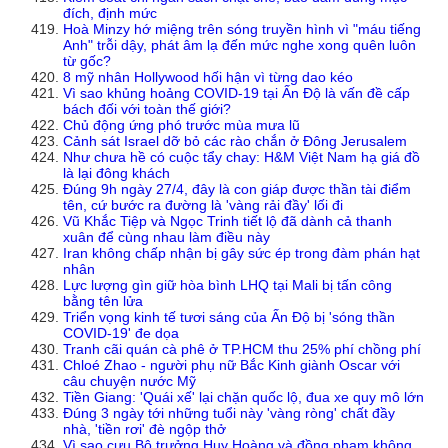
đích, định mức
Hoà Minzy hớ miệng trên sóng truyền hình vì "máu tiếng
Anh" trỗi dậy, phát âm lạ đến mức nghe xong quên luôn
từ gốc?
8 mỹ nhân Hollywood hối hận vì từng dao kéo
Vì sao khủng hoảng COVID-19 tại Ấn Độ là vấn đề cấp
bách đối với toàn thế giới?
Chủ động ứng phó trước mùa mưa lũ
Cảnh sát Israel dỡ bỏ các rào chắn ở Đông Jerusalem
Như chưa hề có cuộc tẩy chay: H&M Việt Nam hạ giá đồ
là lại đông khách
Đúng 9h ngày 27/4, đây là con giáp được thần tài điểm
tên, cứ bước ra đường là 'vàng rải đầy' lối đi
Vũ Khắc Tiệp và Ngọc Trinh tiết lộ đã dành cả thanh
xuân để cùng nhau làm điều này
Iran không chấp nhận bị gây sức ép trong đàm phán hạt
nhân
Lực lượng gìn giữ hòa bình LHQ tại Mali bị tấn công
bằng tên lửa
Triển vọng kinh tế tươi sáng của Ấn Độ bị 'sóng thần
COVID-19' đe dọa
Tranh cãi quán cà phê ở TP.HCM thu 25% phí chồng phí
Chloé Zhao - người phụ nữ Bắc Kinh giành Oscar với
câu chuyện nước Mỹ
Tiền Giang: 'Quái xế' lại chặn quốc lộ, đua xe quy mô lớn
Đúng 3 ngày tới những tuổi này 'vàng ròng' chất đầy
nhà, 'tiền rơi' đè ngộp thở
Vì sao cựu Bộ trưởng Huy Hoàng và đồng phạm không