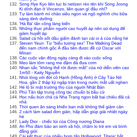
Song Hye Kyo liên tục bị netizen réo tên khi Song Joong
Ki dính đạn ở Vincenzo, liên quan gì đâu nhỉ?
Tự làm bánh mì chảo siêu ngon và ngộ nghĩnh cho bữa
sáng dinh dưỡng
'Hà Bá' tấn công làng biển
Những thực phẩm người cao huyết áp nên sử dụng để
giảm huyết áp
Salad cá hồi sốt dầu giấm đánh tan cái oi ả của nắng hè
Steven Yeun: Từ "biểu tượng sex" The Walking Dead
đến nam chính gốc Á đầu tiên được đề cử Oscar với
Minari
Các cuộc vận động ngày càng đi vào cuộc sống
Mẹo làm tôm rang me đậm đà đưa cơm
Nhan sắc "không thể rời được mắt" của nữ diễn viên cao
1m50 - Kaity Nguyễn
Nhói lòng với đời cô Hạnh (Hồng Ánh) ở Cây Táo Nở
Hoa, gần 2 thập kỷ ngập tràn trong nước mắt uất nghẹn
Hé lộ bí mật trường thọ của người Nhật Bản
Phú Tân tập trung công tác chuẩn bị bầu cử
Học nấu bún chả cá Nha Trang ngon bất bại chiêu đãi cả
nhà
Thói quen ăn sáng khiến bạn mãi không thể giảm cân
2 cách làm salad đơn giản, hấp dẫn giúp giải nhiệt ngày
hè
Lady Dior - chiếc túi của Công nương Diana
An Phú đảm bảo an sinh xã hội, chăm lo trẻ em và bình
đẳng giới
Cái kết thực của nhiều bom tấn Hollywood: Titanic bắt