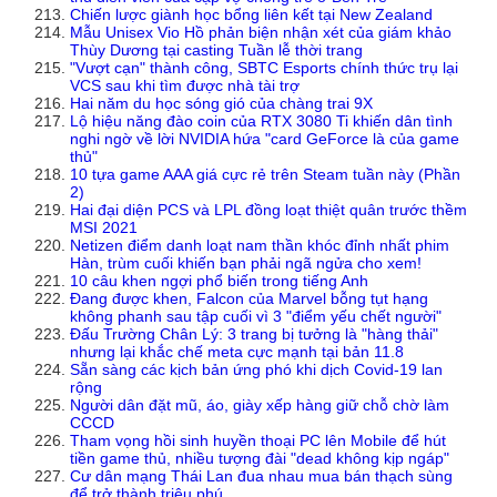
Chiến lược giành học bổng liên kết tại New Zealand
Mẫu Unisex Vio Hồ phản biện nhận xét của giám khảo
Thùy Dương tại casting Tuần lễ thời trang
"Vượt cạn" thành công, SBTC Esports chính thức trụ lại
VCS sau khi tìm được nhà tài trợ
Hai năm du học sóng gió của chàng trai 9X
Lộ hiệu năng đào coin của RTX 3080 Ti khiến dân tình
nghi ngờ về lời NVIDIA hứa "card GeForce là của game
thủ"
10 tựa game AAA giá cực rẻ trên Steam tuần này (Phần
2)
Hai đại diện PCS và LPL đồng loạt thiệt quân trước thềm
MSI 2021
Netizen điểm danh loạt nam thần khóc đỉnh nhất phim
Hàn, trùm cuối khiến bạn phải ngã ngửa cho xem!
10 câu khen ngợi phổ biến trong tiếng Anh
Đang được khen, Falcon của Marvel bỗng tụt hạng
không phanh sau tập cuối vì 3 "điểm yếu chết người"
Đấu Trường Chân Lý: 3 trang bị tưởng là "hàng thải"
nhưng lại khắc chế meta cực mạnh tại bản 11.8
Sẵn sàng các kịch bản ứng phó khi dịch Covid-19 lan
rộng
Người dân đặt mũ, áo, giày xếp hàng giữ chỗ chờ làm
CCCD
Tham vọng hồi sinh huyền thoại PC lên Mobile để hút
tiền game thủ, nhiều tượng đài "dead không kịp ngáp"
Cư dân mạng Thái Lan đua nhau mua bán thạch sùng
để trở thành triệu phú