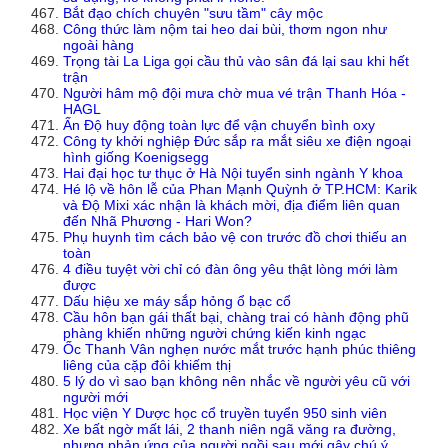
Bắt đạo chích chuyên "sưu tầm" cây mộc
Công thức làm nộm tai heo dai bùi, thơm ngon như
ngoài hàng
Trọng tài La Liga gọi cầu thủ vào sân đá lại sau khi hết
trận
Người hâm mộ đội mưa chờ mua vé trận Thanh Hóa -
HAGL
Ấn Độ huy động toàn lực để vận chuyển bình oxy
Công ty khởi nghiệp Đức sắp ra mắt siêu xe điện ngoại
hình giống Koenigsegg
Hai đại học tư thục ở Hà Nội tuyển sinh ngành Y khoa
Hé lộ về hôn lễ của Phan Mạnh Quỳnh ở TP.HCM: Karik
và Độ Mixi xác nhận là khách mời, địa điểm liên quan
đến Nhã Phương - Hari Won?
Phụ huynh tìm cách bảo vệ con trước đồ chơi thiếu an
toàn
4 điều tuyệt vời chỉ có đàn ông yêu thật lòng mới làm
được
Dấu hiệu xe máy sắp hỏng ổ bạc cổ
Cầu hôn bạn gái thất bại, chàng trai có hành động phũ
phàng khiến những người chứng kiến kinh ngạc
Ốc Thanh Vân nghẹn nước mắt trước hạnh phúc thiêng
liêng của cặp đôi khiếm thị
5 lý do vì sao bạn không nên nhắc về người yêu cũ với
người mới
Học viện Y Dược học cổ truyền tuyển 950 sinh viên
Xe bất ngờ mất lái, 2 thanh niên ngã văng ra đường,
nhưng phản ứng của người ngồi sau mới gây chú ý