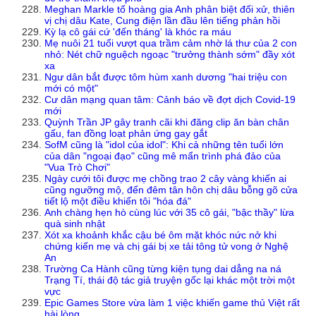
Meghan Markle tố hoàng gia Anh phân biệt đối xử, thiên
vị chị dâu Kate, Cung điện lần đầu lên tiếng phản hồi
Kỳ lạ cô gái cứ 'đến tháng' là khóc ra máu
Mẹ nuôi 21 tuổi vượt qua trầm cảm nhờ lá thư của 2 con
nhỏ: Nét chữ nguệch ngoạc "trưởng thành sớm" đầy xót
xa
Ngư dân bắt được tôm hùm xanh dương "hai triệu con
mới có một"
Cư dân mạng quan tâm: Cảnh báo về đợt dịch Covid-19
mới
Quỳnh Trần JP gây tranh cãi khi đăng clip ăn bàn chân
gấu, fan đồng loạt phản ứng gay gắt
SofM cũng là "idol của idol": Khi cả những tên tuổi lớn
của dân "ngoại đạo" cũng mê mẩn trình phá đảo của
"Vua Trò Chơi"
Ngày cưới tôi được mẹ chồng trao 2 cây vàng khiến ai
cũng ngưỡng mộ, đến đêm tân hôn chị dâu bỗng gõ cửa
tiết lộ một điều khiến tôi "hóa đá"
Anh chàng hẹn hò cùng lúc với 35 cô gái, "bậc thầy" lừa
quà sinh nhật
Xót xa khoảnh khắc cậu bé ôm mặt khóc nức nở khi
chứng kiến mẹ và chị gái bị xe tải tông tử vong ở Nghệ
An
Trường Ca Hành cũng từng kiện tụng dai dẳng na ná
Trạng Tí, thái độ tác giả truyện gốc lại khác một trời một
vực
Epic Games Store vừa làm 1 việc khiến game thủ Việt rất
hài lòng