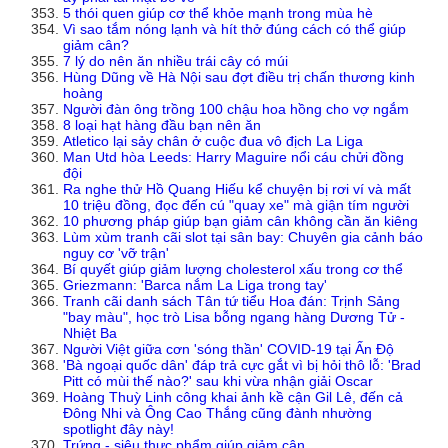
5 thói quen giúp cơ thể khỏe mạnh trong mùa hè
Vì sao tắm nóng lạnh và hít thở đúng cách có thể giúp
giảm cân?
7 lý do nên ăn nhiều trái cây có múi
Hùng Dũng về Hà Nội sau đợt điều trị chấn thương kinh
hoàng
Người đàn ông trồng 100 chậu hoa hồng cho vợ ngắm
8 loại hạt hàng đầu bạn nên ăn
Atletico lại sảy chân ở cuộc đua vô địch La Liga
Man Utd hòa Leeds: Harry Maguire nổi cáu chửi đồng
đội
Ra nghe thử Hồ Quang Hiếu kể chuyện bị rơi ví và mất
10 triệu đồng, đọc đến cú "quay xe" mà giận tím người
10 phương pháp giúp bạn giảm cân không cần ăn kiêng
Lùm xùm tranh cãi slot tại sân bay: Chuyên gia cảnh báo
nguy cơ 'vỡ trận'
Bí quyết giúp giảm lượng cholesterol xấu trong cơ thể
Griezmann: 'Barca nắm La Liga trong tay'
Tranh cãi danh sách Tân tứ tiểu Hoa đán: Trịnh Sảng
"bay màu", học trò Lisa bỗng ngang hàng Dương Tử -
Nhiệt Ba
Người Việt giữa cơn 'sóng thần' COVID-19 tại Ấn Độ
'Bà ngoại quốc dân' đáp trả cực gắt vì bị hỏi thô lỗ: 'Brad
Pitt có mùi thế nào?' sau khi vừa nhận giải Oscar
Hoàng Thuỳ Linh công khai ảnh kề cận Gil Lê, đến cả
Đông Nhi và Ông Cao Thắng cũng đành nhường
spotlight đây này!
Trứng - siêu thực phẩm giúp giảm cân