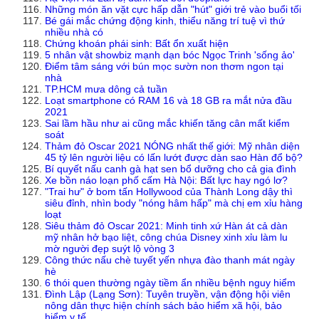
Những món ăn vặt cực hấp dẫn "hút" giới trẻ vào buổi tối
Bé gái mắc chứng động kinh, thiểu năng trí tuệ vì thứ
nhiều nhà có
Chứng khoán phái sinh: Bất ổn xuất hiện
5 nhân vật showbiz mạnh dạn bóc Ngọc Trinh 'sống ảo'
Điểm tâm sáng với bún mọc sườn non thơm ngon tại
nhà
TP.HCM mưa dông cả tuần
Loạt smartphone có RAM 16 và 18 GB ra mắt nửa đầu
2021
Sai lầm hầu như ai cũng mắc khiến tăng cân mất kiểm
soát
Thảm đỏ Oscar 2021 NÓNG nhất thế giới: Mỹ nhân diện
45 tỷ lên người liệu có lấn lướt được dàn sao Hàn đổ bộ?
Bí quyết nấu canh gà hạt sen bổ dưỡng cho cả gia đình
Xe bồn náo loạn phố cấm Hà Nội: Bất lực hay ngó lơ?
"Trai hư" ở bom tấn Hollywood của Thành Long dậy thì
siêu đỉnh, nhìn body "nóng hâm hấp" mà chị em xỉu hàng
loạt
Siêu thảm đỏ Oscar 2021: Minh tinh xứ Hàn át cả dàn
mỹ nhân hở bạo liệt, công chúa Disney xinh xỉu làm lu
mờ người đẹp suýt lộ vòng 3
Công thức nấu chè tuyết yến nhựa đào thanh mát ngày
hè
6 thói quen thường ngày tiềm ẩn nhiều bệnh nguy hiểm
Đình Lập (Lạng Sơn): Tuyên truyền, vận động hội viên
nông dân thực hiện chính sách bảo hiểm xã hội, bảo
hiểm y tế