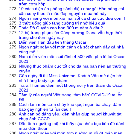
trộm cơm hộp
10 cách diện áo phông sành điệu như gái Hàn nàng chỉ
cần copy theo là mặc đẹp nguyên mùa hè này
Ngon miệng với món xíu mại sốt cà chua cực đưa cơm !
3 thức uống giúp tăng cường trí nhớ hiệu quả
Thác Đỗ Quyên cao hơn 300 m nằm ở đâu?
12 bộ trang phục của Công nương Diana vẫn hợp thời
trang cho đến ngày nay
Diễn viên Hàn đầu tiên thắng Oscar
Ngon ngất ngây với món cánh gà sốt chanh dây cả nhà
cùng mê !
Nam diễn viên mặc suit đính 4.500 viên pha lê tại Oscar
2021
Những thực phẩm cực tốt cho da mà bạn nên ăn thường
xuyên
Gần ngày đi thi Miss Universe, Khánh Vân mê diện hở
nhá hàng body cực phẩm
Tiara Thomas diện mốt không nội y trên thảm đỏ Oscar
2021
Tâm lý của người Việt trong 'tâm bão' COVID-19 tại Ấn
Độ
Cách làm món cơm cháy kho quẹt ngon bá cháy, đảm
bảo gây nghiện từ lần đầu !
Anh cán bộ đáng yêu, kiên nhẫn giúp người khuyết tật
chụp ảnh CCCD
Dân tình ngưỡng mộ khi thấy cậu nhóc bọc tiền để dành
mua điện thoại
Ngon ngất ngây với món tôm nướng muối ớt mằn mặn,