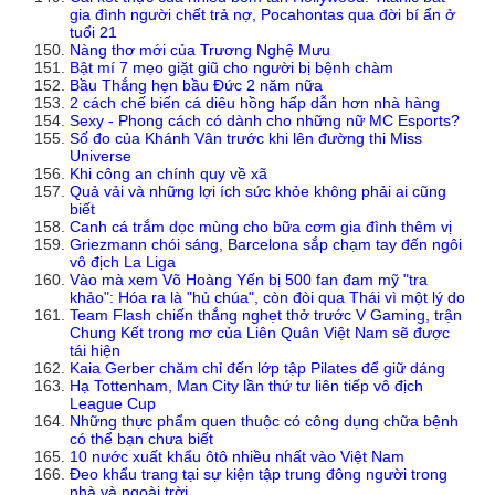
gia đình người chết trả nợ, Pocahontas qua đời bí ẩn ở
tuổi 21
Nàng thơ mới của Trương Nghệ Mưu
Bật mí 7 mẹo giặt giũ cho người bị bệnh chàm
Bầu Thắng hẹn bầu Đức 2 năm nữa
2 cách chế biến cá diêu hồng hấp dẫn hơn nhà hàng
Sexy - Phong cách có dành cho những nữ MC Esports?
Số đo của Khánh Vân trước khi lên đường thi Miss
Universe
Khi công an chính quy về xã
Quả vải và những lợi ích sức khỏe không phải ai cũng
biết
Canh cá trắm dọc mùng cho bữa cơm gia đình thêm vị
Griezmann chói sáng, Barcelona sắp chạm tay đến ngôi
vô địch La Liga
Vào mà xem Võ Hoàng Yến bị 500 fan đam mỹ "tra
khảo": Hóa ra là "hủ chúa", còn đòi qua Thái vì một lý do
Team Flash chiến thắng nghẹt thở trước V Gaming, trận
Chung Kết trong mơ của Liên Quân Việt Nam sẽ được
tái hiện
Kaia Gerber chăm chỉ đến lớp tập Pilates để giữ dáng
Hạ Tottenham, Man City lần thứ tư liên tiếp vô địch
League Cup
Những thực phẩm quen thuộc có công dụng chữa bệnh
có thể bạn chưa biết
10 nước xuất khẩu ôtô nhiều nhất vào Việt Nam
Đeo khẩu trang tại sự kiện tập trung đông người trong
nhà và ngoài trời