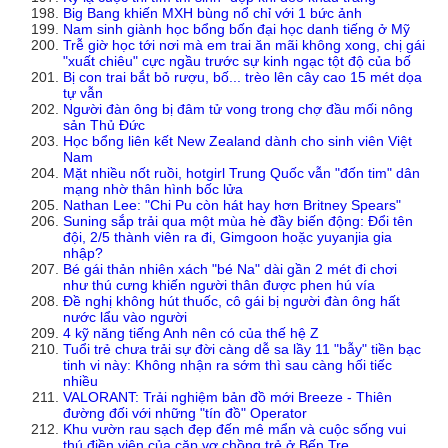
Big Bang khiến MXH bùng nổ chỉ với 1 bức ảnh
Nam sinh giành học bổng bốn đại học danh tiếng ở Mỹ
Trễ giờ học tới nơi mà em trai ăn mãi không xong, chị gái
"xuất chiêu" cực ngầu trước sự kinh ngạc tột độ của bố
Bị con trai bắt bỏ rượu, bố... trèo lên cây cao 15 mét dọa
tự vẫn
Người đàn ông bị đâm tử vong trong chợ đầu mối nông
sản Thủ Đức
Học bổng liên kết New Zealand dành cho sinh viên Việt
Nam
Mặt nhiều nốt ruồi, hotgirl Trung Quốc vẫn "đốn tim" dân
mạng nhờ thân hình bốc lửa
Nathan Lee: "Chi Pu còn hát hay hơn Britney Spears"
Suning sắp trải qua một mùa hè đầy biến động: Đổi tên
đội, 2/5 thành viên ra đi, Gimgoon hoặc yuyanjia gia
nhập?
Bé gái thản nhiên xách "bé Na" dài gần 2 mét đi chơi
như thú cưng khiến người thân được phen hú vía
Đề nghị không hút thuốc, cô gái bị người đàn ông hất
nước lẩu vào người
4 kỹ năng tiếng Anh nên có của thế hệ Z
Tuổi trẻ chưa trải sự đời càng dễ sa lầy 11 "bẫy" tiền bạc
tinh vi này: Không nhận ra sớm thì sau càng hối tiếc
nhiều
VALORANT: Trải nghiệm bản đồ mới Breeze - Thiên
đường đối với những "tín đồ" Operator
Khu vườn rau sạch đẹp đến mê mẩn và cuộc sống vui
thú điền viên của cặp vợ chồng trẻ ở Bến Tre