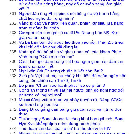
nữ diễn viên nóng bỏng, nay đã chuyển sang làm giáo
viên?
Người đàn ông Philippines nổi tiếng do vẽ tranh bằng
chất liệu nghe đã 'rùng mình'
Vắng bị cáo và người liên quan, phiên xử siêu lừa hàng
trăm tỷ đồng lại hoãn
Cơ ngơi của con gái cố ca sĩ Phi Nhung bên Mỹ: Đơn
giản và ấm cúng
Vụ bà bán bún đổ nước lèo thừa vào nồi: Phạt 2,5 triệu,
khai chỉ đổ vào chai để dùng lại
Khán giả đòi bỏ phim vì ghét nhân vật của Nhan Phúc
Vinh trong "Giấc mơ của mẹ"
Cách làm giò dăm bông thịt heo ngon giòn hấp dẫn, an
toàn cho ngày Tết
Nghi vấn Cát Phượng chuẩn bị kết hôn lần 2
2 cô gái Việt hút mọi sự chú ý khi diện đồ ngắn ngủn bắn
cung, tôn chiều cao 1m70, 1m75
Bộ phim "Chạm vào hạnh phúc" sẽ có phần 3
Công an thông tin vụ sát hại người tình do nghi ngờ đối
phương có 'người mới'
Messi đăng video khoe vợ nhảy quyến rũ: Nàng WAGs
sở hữu dáng bốc lửa
Băng Di cố gắng cân bằng giữa cảm xúc và lí trí ở đời
thực
Trước ngày Song Joong Ki công khai bạn gái mới, Song
Hye Kyo khẳng định mình đang hạnh phúc
Thủ đoạn tàn độc của 'tú bà' trả thù đời vì bị HIV
Những bộ phim hài tình cảm cực đáng xem của mỹ nhân