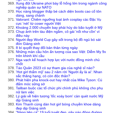
Xung đột Ukraine phơi bày lỗ hổng lớn trong ngành công
nghiệp quân sự NATO
Học nàng blogger thấp bé cách diện boots cao cổ tôn
dáng, sang chảnh
Valorant: Chiêm ngưỡng loạt ảnh cosplay các Đặc Vụ
cực 'nét' từ coser người Việt
Khoảng 2.000 chuyến bay phải hủy do bão tuyết ở Mỹ
Chụp ảnh trên tàu điện ngầm, cô gái 'nổi như cồn' vì
điều này
Người đẹp World Cup gây sốt trong bộ đồ ngủ bó sát
đón Giáng sinh
8 bí quyết thay đổi bản thân từng ngày
Những màn cầu hôn ấn tượng của sao Việt: Diễm My 9x
trên khinh khí cầu
Nga vạch kế hoạch hợp lực với nước đồng minh chủ
chốt
Táo Quân 2023 có sự tham gia của nghệ sĩ nào?
'Hot girl thẩm mỹ' sau 2 năm rời 'Người ấy là ai': Nhan
sắc thăng hạng, có còn độc thân?
Phát hiện pha knock-out hay nhất của Mike Tyson: Cú
đấm móc sững sờ
Taliban buộc các tổ chức phi chính phủ không cho phụ
nữ làm việc
Lý giải về hiện tượng 'lốc xoáy bom' càn quét nước Mỹ
dịp Giáng sinh
Kim Thanh cùng dàn hot girl bóng chuyền khoe dáng
đẹp dịp Giáng sinh
"Nàng tiên cá" 19 tuổi tuyệt đẹp, gây náo động đường