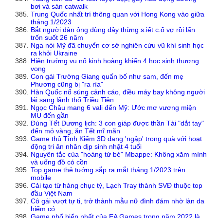
bơi và sàn catwalk
Trung Quốc nhất trí thông quan với Hong Kong vào giữa
tháng 1/2023
Bắt người đàn ông dùng dây thừng s.iết c.ổ vợ rồi lẩn
trốn suốt 26 năm
Nga nói Mỹ đã chuyển cơ sở nghiên cứu vũ khí sinh học
ra khỏi Ukraine
Hiện trường vụ nổ kinh hoàng khiến 4 học sinh thương
vong
Con gái Trường Giang quấn bố như sam, đến mẹ
Phương cũng bị "ra rìa"
Hàn Quốc nổ súng cảnh cáo, điều máy bay không người
lái sang lãnh thổ Triều Tiên
Ngọc Châu mang 6 vali đến Mỹ: Ước mơ vương miện
MU đến gần
Đúng Tết Dương lịch: 3 con giáp được thần Tài "dắt tay"
đến mỏ vàng, ăn Tết mĩ mãn
Game thủ Tình Kiếm 3D đang 'ngập' trong quà với hoạt
động tri ân nhân dịp sinh nhật 4 tuổi
Nguyên tắc của "hoàng tử bé" Mbappe: Không xăm mình
và uống đồ có cồn
Top game thẻ tướng sắp ra mắt tháng 1/2023 trên
mobile
Cải tạo từ hàng chục tỷ, Lạch Tray thành SVĐ thuộc top
đầu Việt Nam
Cô gái vượt tự ti, trở thành mẫu nữ đình đám nhờ làn da
hiếm có
Game phổ biến nhất của EA Games trong năm 2022 là