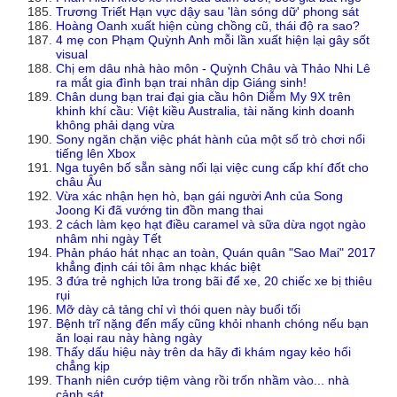
Trương Triết Hạn vực dậy sau 'làn sóng dữ' phong sát
Hoàng Oanh xuất hiện cùng chồng cũ, thái độ ra sao?
4 mẹ con Phạm Quỳnh Anh mỗi lần xuất hiện lại gây sốt
visual
Chị em dâu nhà hào môn - Quỳnh Châu và Thảo Nhi Lê
ra mắt gia đình bạn trai nhân dịp Giáng sinh!
Chân dung bạn trai đại gia cầu hôn Diễm My 9X trên
khinh khí cầu: Việt kiều Australia, tài năng kinh doanh
không phải dạng vừa
Sony ngăn chặn việc phát hành của một số trò chơi nổi
tiếng lên Xbox
Nga tuyên bố sẵn sàng nối lại việc cung cấp khí đốt cho
châu Âu
Vừa xác nhận hẹn hò, bạn gái người Anh của Song
Joong Ki đã vướng tin đồn mang thai
2 cách làm kẹo hạt điều caramel và sữa dừa ngọt ngào
nhâm nhi ngày Tết
Phản pháo hát nhạc an toàn, Quán quân "Sao Mai" 2017
khẳng định cái tôi âm nhạc khác biệt
3 đứa trẻ nghịch lửa trong bãi để xe, 20 chiếc xe bị thiêu
rụi
Mỡ dày cả tảng chỉ vì thói quen này buổi tối
Bệnh trĩ nặng đến mấy cũng khỏi nhanh chóng nếu bạn
ăn loại rau này hàng ngày
Thấy dấu hiệu này trên da hãy đi khám ngay kẻo hối
chẳng kịp
Thanh niên cướp tiệm vàng rồi trốn nhầm vào... nhà
cảnh sát