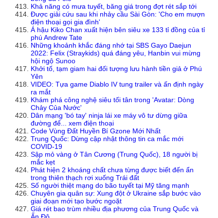
Khả năng có mưa tuyết, băng giá trong đợt rét sắp tới
Được giải cứu sau khi nhảy cầu Sài Gòn: 'Cho em mượn
điện thoại gọi gia đình'
Á hậu Kiko Chan xuất hiện bên siêu xe 133 tỉ đồng của tỉ
phú Andrew Tate
Những khoảnh khắc đáng nhớ tại SBS Gayo Daejun
2022: Felix (Straykids) quá đáng yêu, Hanbin vui mừng
hội ngộ Sunoo
Khởi tố, tạm giam hai đối tượng lưu hành tiền giả ở Phú
Yên
VIDEO: Tựa game Diablo IV tung trailer và ấn định ngày
ra mắt
Khám phá công nghệ siêu tối tân trong 'Avatar: Dòng
Chảy Của Nước'
Dân mạng 'bó tay' ninja lái xe máy vô tư dừng giữa
đường để... xem điện thoại
Code Vùng Đất Huyền Bí Gzone Mới Nhất
Trung Quốc: Dừng cập nhật thông tin ca mắc mới
COVID-19
Sập mỏ vàng ở Tân Cương (Trung Quốc), 18 người bị
mắc kẹt
Phát hiện 2 khoáng chất chưa từng được biết đến ẩn
trong thiên thạch rơi xuống Trái đất
Số người thiệt mạng do bão tuyết tại Mỹ tăng mạnh
Chuyên gia quân sự: Xung đột ở Ukraine sắp bước vào
giai đoạn mới tạo bước ngoặt
Giá rét bao trùm nhiều địa phương của Trung Quốc và
Ấn Độ