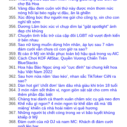
chợ Bà Hoa
Váng đậu đem cuộn với thứ này được món thơm nức
nóng hổi lại béo ngậy vị đậu, ăn là ghiền
Xúc động bức thư người mẹ gửi cho công ty, xin cho con
nghỉ tết sớm
Dương Lâm bức xúc vì chụp dìm lại "giật spotlight" ảnh
đẹp chi khủng
Chuyện tình trắc trở của cặp đôi LGBT nữ vượt định kiến
ở bên nhau
Sao nữ từng muốn dừng hôn nhân, áp lực sau 7 năm
đám cưới vẫn chưa có con giờ ra sao?
Bị cáo ở Mỹ xin khắc phục toàn bộ hậu quả trong vụ AIC
Cách Chơi KOF AllStar, Quyền Vương Chiến Trên
BlueStacks
Hoa hậu Bảo Ngọc ứng xử "cực đỉnh" tại chung kết hoa
hậu Việt Nam 2022
Sau hơn nửa năm 'dao kéo', nhan sắc TikToker CiiN ra
sao?
Dàn hot girl 'chốt đơn' làm dâu nhà giàu khi tròn 18 tuổi
3 món nấm sốt thấm vị, ngon giòn sật sật cho cơm nhà
thêm phần đặc biệt
Chàng trai dành cả thanh xuân chăm sóc cụ già neo đơn
Khế nấu gì ngon? 4 món ngon từ khế dân dã mà 'đã
miệng' khiến cả nhà hoài niệm vị quê hương
Những người bị chết cóng trong xe vì bão tuyết khủng
khiếp ở Mỹ
Đám cưới của nữ DJ và nam MC: Khách đi đám cưới
ngỡ lên bar