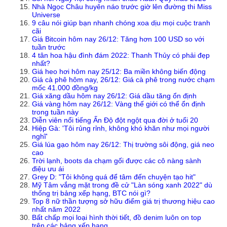
Nhà Ngọc Châu huyên náo trước giờ lên đường thi Miss
Universe
9 câu nói giúp bạn nhanh chóng xoa dịu mọi cuộc tranh
cãi
Giá Bitcoin hôm nay 26/12: Tăng hơn 100 USD so với
tuần trước
4 tân hoa hậu đình đám 2022: Thanh Thủy có phải đẹp
nhất?
Giá heo hơi hôm nay 25/12: Ba miền không biến động
Giá cà phê hôm nay, 26/12: Giá cà phê trong nước chạm
mốc 41.000 đồng/kg
Giá xăng dầu hôm nay 26/12: Giá dầu tăng ổn định
Giá vàng hôm nay 26/12: Vàng thế giới có thể ổn định
trong tuần này
Diễn viên nổi tiếng Ấn Độ đột ngột qua đời ở tuổi 20
Hiệp Gà: 'Tôi rủng rỉnh, không khó khăn như mọi người
nghĩ'
Giá lúa gạo hôm nay 26/12: Thị trường sôi động, giá neo
cao
Trời lạnh, boots da chạm gối được các cô nàng sành
điệu ưu ái
Grey D: "Tôi không quá để tâm đến chuyện tạo hit"
Mỹ Tâm vắng mặt trong đề cử "Làn sóng xanh 2022" dù
thống trị bảng xếp hạng, BTC nói gì?
Top 8 nữ thần tượng sở hữu điểm giá trị thương hiệu cao
nhất năm 2022
Bất chấp mọi loại hình thời tiết, đồ denim luôn on top
trên các bảng xếp hạng