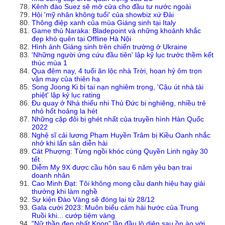
Kênh đào Suez sẽ mở cửa cho đầu tư nước ngoài
Hội 'mỹ nhân không tuổi' của showbiz xứ Đài
Thông điệp xanh của mùa Giáng sinh tại Italy
Game thủ Naraka: Bladepoint và những khoảnh khắc
đẹp khó quên tại Offline Hà Nội
Hình ảnh Giáng sinh trên chiến trường ở Ukraine
'Những người ứng cứu đầu tiên' lập kỷ lục trước thềm kết
thúc mùa 1
Qua đêm nay, 4 tuổi ăn lộc nhà Trời, hoan hỷ ôm trọn
vận may của thiên hạ
Song Joong Ki bị tai nạn nghiêm trọng, 'Cậu út nhà tài
phiệt' lập kỷ lục rating
Đu quay ở Nhà thiếu nhi Thủ Đức bị nghiêng, nhiều trẻ
nhỏ hốt hoảng la hét
Những cặp đôi bị ghét nhất của truyền hình Hàn Quốc
2022
Nghệ sĩ cải lương Phạm Huyền Trâm bị Kiều Oanh nhắc
nhở khi lấn sân diễn hài
Cát Phượng: Từng ngồi khóc cùng Quyền Linh ngày 30
tết
Diễm My 9X được cầu hôn sau 6 năm yêu bạn trai
doanh nhân
Cao Minh Đạt: Tôi không mong cầu danh hiệu hay giải
thưởng khi làm nghề
Sự kiện Đào Vàng sẽ đóng lại từ 28/12
Gala cười 2023: Muôn biểu cảm hài hước của Trung
Ruồi khi... cướp tiệm vàng
"Nữ thần đẹp nhất Kpop" lần đầu lộ diện sau ồn ào với