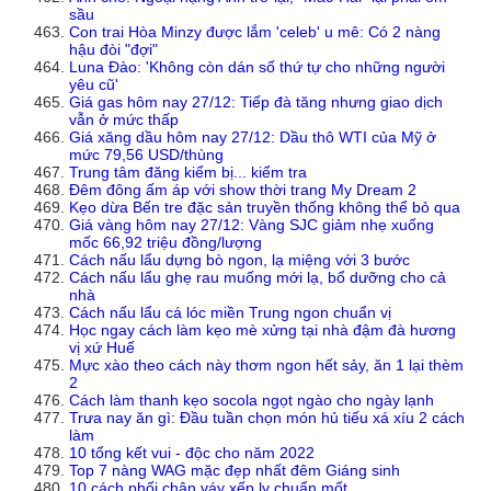
sầu
Con trai Hòa Minzy được lắm 'celeb' u mê: Có 2 nàng
hậu đòi "đợi"
Luna Đào: 'Không còn dán số thứ tự cho những người
yêu cũ'
Giá gas hôm nay 27/12: Tiếp đà tăng nhưng giao dịch
vẫn ở mức thấp
Giá xăng dầu hôm nay 27/12: Dầu thô WTI của Mỹ ở
mức 79,56 USD/thùng
Trung tâm đăng kiểm bị... kiểm tra
Đêm đông ấm áp với show thời trang My Dream 2
Kẹo dừa Bến tre đặc sản truyền thống không thể bỏ qua
Giá vàng hôm nay 27/12: Vàng SJC giảm nhẹ xuống
mốc 66,92 triệu đồng/lượng
Cách nấu lẩu dựng bò ngon, lạ miệng với 3 bước
Cách nấu lẩu ghẹ rau muống mới lạ, bổ dưỡng cho cả
nhà
Cách nấu lẩu cá lóc miền Trung ngon chuẩn vị
Học ngay cách làm kẹo mè xửng tại nhà đậm đà hương
vị xứ Huế
Mực xào theo cách này thơm ngon hết sảy, ăn 1 lại thèm
2
Cách làm thanh kẹo socola ngọt ngào cho ngày lạnh
Trưa nay ăn gì: Đầu tuần chọn món hủ tiếu xá xíu 2 cách
làm
10 tổng kết vui - độc cho năm 2022
Top 7 nàng WAG mặc đẹp nhất đêm Giáng sinh
10 cách phối chân váy xếp ly chuẩn mốt