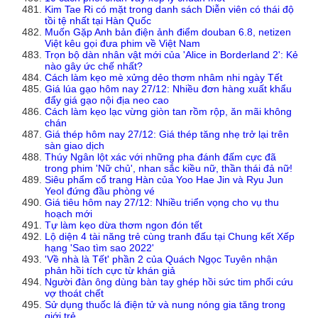
Kim Tae Ri có mặt trong danh sách Diễn viên có thái độ
tồi tệ nhất tại Hàn Quốc
Muốn Gặp Anh bản điện ảnh điểm douban 6.8, netizen
Việt kêu gọi đưa phim về Việt Nam
Trọn bộ dàn nhân vật mới của 'Alice in Borderland 2': Kẻ
nào gây ức chế nhất?
Cách làm kẹo mè xửng dẻo thơm nhâm nhi ngày Tết
Giá lúa gạo hôm nay 27/12: Nhiều đơn hàng xuất khẩu
đẩy giá gạo nội địa neo cao
Cách làm kẹo lạc vừng giòn tan rồm rộp, ăn mãi không
chán
Giá thép hôm nay 27/12: Giá thép tăng nhẹ trở lại trên
sàn giao dịch
Thúy Ngân lột xác với những pha đánh đấm cực đã
trong phim 'Nữ chủ', nhan sắc kiều nữ, thần thái đả nữ!
Siêu phẩm cổ trang Hàn của Yoo Hae Jin và Ryu Jun
Yeol đứng đầu phòng vé
Giá tiêu hôm nay 27/12: Nhiều triển vọng cho vụ thu
hoạch mới
Tự làm kẹo dừa thơm ngon đón tết
Lộ diện 4 tài năng trẻ cùng tranh đấu tại Chung kết Xếp
hạng 'Sao tìm sao 2022'
'Về nhà là Tết' phần 2 của Quách Ngọc Tuyên nhận
phản hồi tích cực từ khán giả
Người đàn ông dùng bàn tay ghép hồi sức tim phổi cứu
vợ thoát chết
Sử dụng thuốc lá điện tử và nung nóng gia tăng trong
giới trẻ