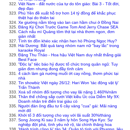
Việt Nam - đất nước của tự do tôn giáo: Bài 3 - Tốt đời,
đẹp đạo
Phú Yên đề xuất hỗ trợ hơn 14 tỷ đồng để khắc phục
thiệt hại do thiên tai
Xe giường nằm tông vào lan can hầm chui ở Đồng Nai
Đăng Ký Chơi Trước Game Tom And Jerry Chase SEA
Cách nấu mì Quảng tôm thịt tại nhà thơm ngon, đơn
giản nhất
Tình tin đồn khéo xác nhận hẹn hò Phùng Ngọc Huy?
Hải Dương: Bắt quả tang nhóm nam nữ "bay lắc" trong
karaoke Royal
Đặng Thu Thảo - Hoa hậu Việt Nam duy nhất thắng giải
Best Face
"Độc lạ" tiệc báo hỷ được tổ chức trong quân ngũ: Tuy
giản đơn nhưng đong đầy tình cảm
4 cách làm gà nướng muối ớt cay nồng, thơm phức tại
nhà
Tin showbiz Việt ngày 26/12: Hari Won 'tác động vật lý'
Trấn Thành
Xoá sổ nhóm đối tượng cho vay lãi nặng 1.460%/năm
Thân thế chồng sắp cưới Việt kiều Úc của Diễm My 9X:
Doanh nhân trẻ điển trai giàu có
Người đàn ông đầu tư 6 cây vàng "cua" gái: Mãi nàng
mới đổ
Khởi tố 3 đối tượng cho vay với lãi suất 30%/tháng
Song Joong Ki sau 3 năm ly hôn Song Hye Kyo: Sự
nghiệp đột phá, tình yêu nở rộ, tài chính thăng hoa
'Hành trình công lý' tập 34: Quân tỏ tình với Phương, liệu