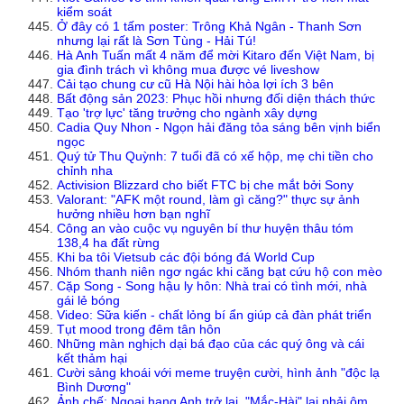
kiểm soát
Ở đây có 1 tấm poster: Trông Khả Ngân - Thanh Sơn
nhưng lại rất là Sơn Tùng - Hải Tú!
Hà Anh Tuấn mất 4 năm để mời Kitaro đến Việt Nam, bị
gia đình trách vì không mua được vé liveshow
Cải tạo chung cư cũ Hà Nội hài hòa lợi ích 3 bên
Bất động sản 2023: Phục hồi nhưng đối diện thách thức
Tạo 'trợ lực' tăng trưởng cho ngành xây dựng
Cadia Quy Nhon - Ngọn hải đăng tỏa sáng bên vịnh biển
ngọc
Quý tử Thu Quỳnh: 7 tuổi đã có xế hộp, mẹ chi tiền cho
chỉnh nha
Activision Blizzard cho biết FTC bị che mắt bởi Sony
Valorant: "AFK một round, làm gì căng?" thực sự ảnh
hưởng nhiều hơn bạn nghĩ
Công an vào cuộc vụ nguyên bí thư huyện thâu tóm
138,4 ha đất rừng
Khi ba tôi Vietsub các đội bóng đá World Cup
Nhóm thanh niên ngơ ngác khi căng bạt cứu hộ con mèo
Cặp Song - Song hậu ly hôn: Nhà trai có tình mới, nhà
gái lẻ bóng
Video: Sữa kiến - chất lỏng bí ẩn giúp cả đàn phát triển
Tụt mood trong đêm tân hôn
Những màn nghịch dại bá đạo của các quý ông và cái
kết thảm hại
Cười sảng khoái với meme truyện cười, hình ảnh "độc lạ
Bình Dương"
Ảnh chế: Ngoại hạng Anh trở lại, "Mắc-Hài" lại phải ôm