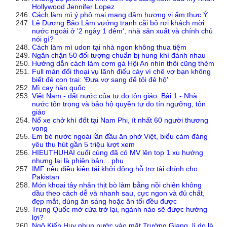
Hollywood Jennifer Lopez
Cách làm mì ý phô mai mang đậm hương vị ẩm thực Ý
Lê Dương Bảo Lâm vướng tranh cãi bỏ rơi khách mời
nước ngoài ở '2 ngày 1 đêm', nhà sản xuất và chính chủ
nói gì?
Cách làm mì udon tại nhà ngon không thua tiệm
Ngăn chặn 50 đối tượng chuẩn bị hung khí đánh nhau
Hướng dẫn cách làm cơm gà Hội An nhìn thôi cũng thèm
Full màn đối thoại vụ lãnh điếu cày vì chê vợ bạn không
biết đẻ con trai: 'Đưa vợ sang để tôi đẻ hộ'
Mì cay hàn quốc
Việt Nam - đất nước của tự do tôn giáo: Bài 1 - Nhà
nước tôn trọng và bảo hộ quyền tự do tín ngưỡng, tôn
giáo
Nổ xe chở khí đốt tại Nam Phi, ít nhất 60 người thương
vong
Em bé nước ngoài lần đầu ăn phở Việt, biểu cảm đáng
yêu thu hút gần 5 triệu lượt xem
HIEUTHUHAI cuối cùng đã có MV lên top 1 xu hướng
nhưng lại là phiên bản... phụ
IMF nêu điều kiện tái khởi động hỗ trợ tài chính cho
Pakistan
Món khoai tây nhân thịt bò làm bằng nồi chiên không
dầu theo cách dễ và nhanh sau, cực ngon và đủ chất,
đẹp mắt, dùng ăn sáng hoặc ăn tối đều được
Trung Quốc mở cửa trở lại, ngành nào sẽ được hưởng
lợi?
Ngô Kiến Huy phun nước vào mặt Trường Giang, lí do là