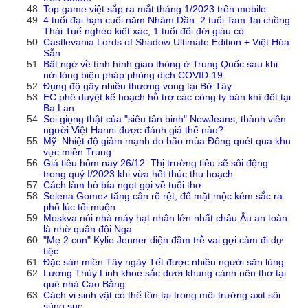
Top game việt sắp ra mắt tháng 1/2023 trên mobile
4 tuổi đại hạn cuối năm Nhâm Dần: 2 tuổi Tam Tai chồng
Thái Tuế nghèo kiết xác, 1 tuổi đổi đời giàu có
Castlevania Lords of Shadow Ultimate Edition + Việt Hóa
Sẵn
Bất ngờ về tình hình giao thông ở Trung Quốc sau khi
nới lỏng biện pháp phòng dịch COVID-19
Đụng độ gây nhiều thương vong tại Bờ Tây
EC phê duyệt kế hoạch hỗ trợ các công ty bán khí đốt tại
Ba Lan
Soi giọng thật của "siêu tân binh" NewJeans, thành viên
người Việt Hanni được đánh giá thế nào?
Mỹ: Nhiệt độ giảm mạnh do bão mùa Đông quét qua khu
vực miền Trung
Giá tiêu hôm nay 26/12: Thị trường tiêu sẽ sôi động
trong quý I/2023 khi vừa hết thúc thu hoạch
Cách làm bò bía ngọt gọi về tuổi thơ
Selena Gomez tăng cân rõ rệt, để mặt mộc kém sắc ra
phố lúc tối muộn
Moskva nói nhà máy hạt nhân lớn nhất châu Âu an toàn
là nhờ quân đội Nga
"Mẹ 2 con" Kylie Jenner diện đầm trễ vai gợi cảm đi dự
tiệc
Đặc sản miền Tây ngày Tết được nhiều người săn lùng
Lương Thùy Linh khoe sắc dưới khung cảnh nên thơ tại
quê nhà Cao Bằng
Cách vi sinh vật có thể tồn tại trong môi trường axit sôi
sùng sục