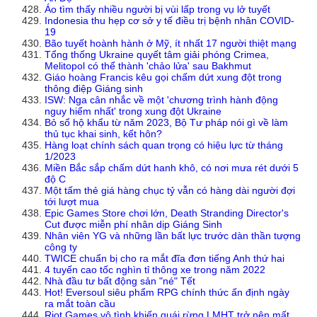
Áo tìm thấy nhiều người bị vùi lấp trong vụ lở tuyết
Indonesia thu hẹp cơ sở y tế điều trị bệnh nhân COVID-
19
Bão tuyết hoành hành ở Mỹ, ít nhất 17 người thiệt mạng
Tổng thống Ukraine quyết tâm giải phóng Crimea,
Melitopol có thể thành 'chảo lửa' sau Bakhmut
Giáo hoàng Francis kêu gọi chấm dứt xung đột trong
thông điệp Giáng sinh
ISW: Nga cân nhắc về một 'chương trình hành động
nguy hiểm nhất' trong xung đột Ukraine
Bỏ sổ hộ khẩu từ năm 2023, Bộ Tư pháp nói gì về làm
thủ tục khai sinh, kết hôn?
Hàng loạt chính sách quan trọng có hiệu lực từ tháng
1/2023
Miền Bắc sắp chấm dứt hanh khô, có nơi mưa rét dưới 5
độ C
Một tấm thẻ giá hàng chục tỷ vẫn có hàng dài người đợi
tới lượt mua
Epic Games Store chơi lớn, Death Stranding Director's
Cut được miễn phí nhân dịp Giáng Sinh
Nhân viên YG và những lần bất lực trước dàn thần tượng
công ty
TWICE chuẩn bị cho ra mắt đĩa đơn tiếng Anh thứ hai
4 tuyến cao tốc nghìn tỉ thông xe trong năm 2022
Nhà đầu tư bất động sản "né" Tết
Hot! Eversoul siêu phẩm RPG chính thức ấn định ngày
ra mắt toàn cầu
Riot Games vô tình khiến quái rừng LMHT trở nên mất