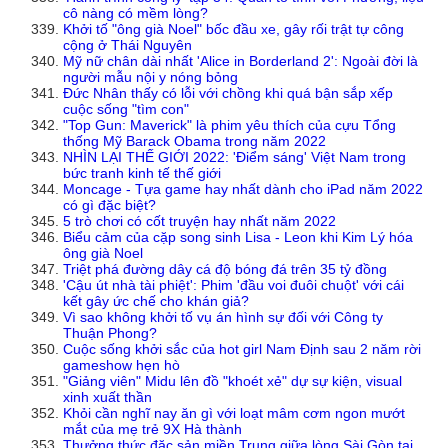
cô nàng có mềm lòng?
Khởi tố "ông già Noel" bốc đầu xe, gây rối trật tự công
cộng ở Thái Nguyên
Mỹ nữ chân dài nhất 'Alice in Borderland 2': Ngoài đời là
người mẫu nội y nóng bỏng
Đức Nhân thấy có lỗi với chồng khi quá bận sắp xếp
cuộc sống "tìm con"
"Top Gun: Maverick" là phim yêu thích của cựu Tổng
thống Mỹ Barack Obama trong năm 2022
NHÌN LẠI THẾ GIỚI 2022: 'Điểm sáng' Việt Nam trong
bức tranh kinh tế thế giới
Moncage - Tựa game hay nhất dành cho iPad năm 2022
có gì đặc biệt?
5 trò chơi có cốt truyện hay nhất năm 2022
Biểu cảm của cặp song sinh Lisa - Leon khi Kim Lý hóa
ông già Noel
Triệt phá đường dây cá độ bóng đá trên 35 tỷ đồng
'Cậu út nhà tài phiệt': Phim 'đầu voi đuôi chuột' với cái
kết gây ức chế cho khán giả?
Vì sao không khởi tố vụ án hình sự đối với Công ty
Thuận Phong?
Cuộc sống khởi sắc của hot girl Nam Định sau 2 năm rời
gameshow hẹn hò
"Giảng viên" Midu lên đồ "khoét xẻ" dự sự kiện, visual
xinh xuất thần
Khỏi cần nghĩ nay ăn gì với loạt mâm cơm ngon mướt
mắt của mẹ trẻ 9X Hà thành
Thưởng thức đặc sản miền Trung giữa lòng Sài Gòn tại