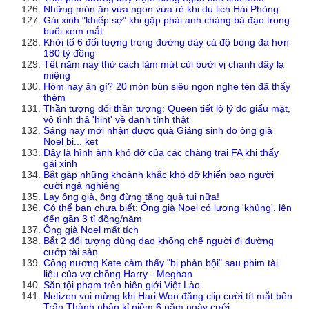
Những món ăn vừa ngon vừa rẻ khi du lịch Hải Phòng
Gái xinh "khiếp sợ" khi gặp phải anh chàng bá đạo trong
buổi xem mắt
Khởi tố 6 đối tượng trong đường dây cá độ bóng đá hơn
180 tỷ đồng
Tết năm nay thử cách làm mứt cùi bưởi vị chanh dây lạ
miệng
Hôm nay ăn gì? 20 món bún siêu ngon nghe tên đã thấy
thèm
Thần tượng đối thần tượng: Queen tiết lộ lý do giấu mặt,
vô tình thả 'hint' về danh tính thật
Sáng nay mới nhận được quà Giáng sinh do ông già
Noel bị... kẹt
Đây là hình ảnh khó đỡ của các chàng trai FA khi thấy
gái xinh
Bắt gặp những khoảnh khắc khó đỡ khiến bao người
cười ngả nghiêng
Lạy ông già, ông đừng tặng quà tui nữa!
Có thể bạn chưa biết: Ông già Noel có lương 'khủng', lên
đến gần 3 tỉ đồng/năm
Ông già Noel mất tích
Bắt 2 đối tượng dùng dao khống chế người đi đường
cướp tài sản
Công nương Kate cảm thấy "bị phản bội" sau phim tài
liệu của vợ chồng Harry - Meghan
Săn tội phạm trên biên giới Việt Lào
Netizen vui mừng khi Hari Won đăng clip cười tít mắt bên
Trấn Thành nhân kỉ niệm 6 năm ngày cưới