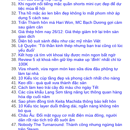
Khi người nổi tiếng mặc quần shorts mini cực đẹp để dự
tiệc mùa lễ hội
Tha hồ mặc áo len bền đẹp không lo mất phom nhờ áp
dụng 5 cách sau
Trấn Thành hôn má Hari Won, MC Bạch Dương gợi cảm
sau giảm cân
Giá thép hôm nay 26/12: Giá thép giảm trở lại trên sàn
giao dịch
Diện bộ suit sành điệu như các mỹ nhân Việt
Lệ Quyên: 'Tôi thần kinh thép nhưng bạn trai cũng có lúc
yếu đuối'
Kết hợp cà tím với khoai tây được món ngon bất ngờ
Review 5 xịt khoá nền giữ lớp make up 'đỉnh' nhất chỉ từ
100K
Vừa nhanh, vừa ngon món kẹo sữa dừa đậu phộng tự
làm tại nhà
10 Kiểu tóc cúp tầng đẹp và phong cách nhất cho nàng
Kẹo dồi - quà quê xưa thành đặc sản
Cách làm kẹo trái cây đủ màu cho ngày Tết
Các cửa khẩu Lạng Sơn tăng năng lực thông quan hàng
hóa dịp cuối năm
Sao phim đồng tính Keita Machida thông báo kết hôn
10 Kiểu tóc layer duỗi thẳng dài, ngắn nàng không nên
bỏ qua
Châu Âu: Đối mặt nguy cơ mất điện mùa đông, người
dân rốt ráo tích trữ đồ sưởi ấm
Nobody The Turnaround: Thành công nhưng ngừng bán
trên Steam