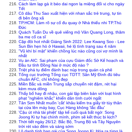
Cách làm lạp gà ít béo dai ngon lạ miệng đổi vị cho ngày
Tết
Cô dâu Thu Sao xuất hiện với nhan sắc trẻ trung, tự tin
đi bên ông xã
TP.HCM: Làm rõ sự cố đu quay ở Nhà thiếu nhi TP.Thủ
Đức
Quách Tuấn Du về quê viếng mộ Vân Quang Long, thăm
ba mẹ cố ca sĩ
Cặp đôi hot nhất Giáng Sinh 2022: Lee Kwang Soo - Lee
Sun Bin hẹn hò ở Hawaii, hé lộ tình trạng sau 4 năm
"Vũ khí bí mật" khiến chồng lúc nào cũng coi vợ mình là
nhất
Vụ án AIC: Sai phạm của cựu Giám đốc Sở Kế hoạch và
Đầu tư tỉnh Đồng Nai ở mức độ nào ?
Triệt phá tụ điểm đánh bạc núp trong quán cà phê
Tổng cục trưởng Tổng cục TDTT: Sân Mỹ Đình đủ tiêu
chuẩn AFC, chỉ không đẹp
Miền Bắc và miền Trung sắp chuyển rét đậm, rét hại
kèm mưa dông
Thấy bố hay đi nhậu, con gái lập biên bản với loạt hình
phạt "nghiêm khắc" khiến dân tình cười ngất
Tân Sơn Nhất muốn 'cắt' khâu kiểm tra giấy tờ tùy thân
tại cửa lên máy bay, Cục Hàng không 'lắc đầu'
'Cậu út nhà tài phiệt' tập kế cuối quá bất ngờ: Song
Joong Ki tự hại chính mình, phim sẽ kết thúc bi kịch?
Thời tiết ngày 26/12: Bắc Bộ, Trung Bộ và Tây Nguyên
trời rét vào đêm và sáng sớm
Lộ danh tính bạn gái của Song Joong Ki: Hóa ra từng là