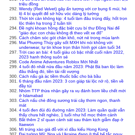
triệu đồng
Wendy (Red Velvet) gây ấn tượng với cơ bụng 6 múi, hé
lộ 4 bí quyết để sở hữu vóc dáng lý tưởng
Thời tới cản không kịp: 4 tuổi làm đâu trúng đấy, hốt trọn
lộc thiên hạ trong 2 tuần tới
Đề nghị khoan hồng đặc biệt cựu bí thư Đồng Nai để
"giáo dục con cháu không đi theo vết xe đổ"
Cách chăm sóc gót chân khô, nứt nẻ trong mùa lạnh
Mai Phương Thúy gây sốt MXH khi nói không với
underwear, tự tin khoe trọn thân hình gợi cảm tuổi 34
Trời cao an bài: 4 tuổi giàu có bậc nhất cuối năm 2022,
2023 hanh thông suôn sẻ
Code Anime Adventures Roblox Mới Nhất
4 tuổi đỏ nhất nửa đầu năm 2023: Phật Bà ban lộc làm
đâu thắng đó, tiền tài rất vượng
Cách nấu gà ác tiềm thuốc bắc cho bà bầu
6 tháng đầu năm 2023: 3 con giáp tài lộc nở rộ, tiền về
đầy túi
Nhóm TTP thừa nhận gây ra vụ đánh bom liều chết mới
ở Islamabad
Cách nấu chè đông sương trái cây thơm ngon, thanh
mát
4 tuổi đen đủi đủ đường năm 2023: Làm quần quật vẫn
thấy chưa hết nghèo, 1 tuổi như hổ mọc thêm cánh
Bắt thêm 2 sĩ quan cảnh sát sau thảm kịch giẫm đạp ở
Itaewon
Mì trứng xào giá đỗ với xì dầu kiểu Hong Kong
Đại tướng Mỹ: Nga và Ukraine đang ở thế bế tắc nguy