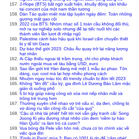
J-Hope (BTS) bất ngờ xuất hiện, khuấy động sân khấu
tại concert của một nam thần tượng
Dàn Táo quân miệt mài tập luyện ngày đêm: Toàn những
gương mặt gạo cội
2022 của BTS: Nhóm nhạc số 1 toàn cầu không đối thủ,
mở ra sự nghiệp solo nhưng để lại tiếc nuối khi các
thành viên lần lượt đi nhập ngũ
Palestine cảnh báo hậu quả khi Israel cấm chuyển thiết
bị y tế tới Gaza
Dự báo thế giới 2023: Châu Âu quay trở lại năng lượng
hạt nhân
Ai Cập thiếu ngoại tệ trầm trọng, chỉ cho phép khách
nước ngoài mua vé tàu bằng USD, euro
Sao lẫn giới trẻ Hàn đang mê mệt 1 mẫu áo phao: Tôn
dáng, cực cool mà lại hợp nhiều phong cách
Nhuộm ngay màu tóc đỏ trendy chuẩn bị đón tết 2023
Không "lên đồ" cầu kỳ, gia đình Lê Dương Bảo Lâm mặc
giản dị xuống phố
5 bí kíp giúp nàng công sở xóa mờ nếp nhăn mắt và
trông trẻ trung hơn
Thường xuyên chế nhạo vợ trẻ xấu xí, da đen, chồng bị
vợ dùng rìu tấn công rồi cắt "của quý"
'Cậu út nhà tài phiệt' hết tới nơi vẫn gây tranh cãi: Song
Joong Ki yêu đương nhạt nhẽo còn đem 'niềm tự hào
Hàn Quốc' ra làm trò cá cược?
Vua bóng đá Pele vẫn hôn mê, chưa có tin chính xác về
việc qua đời
'Emily in Paris' mùa 3: Bạn có 1001 lý do để 'căm ghét'