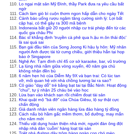
Lo ngại mặt sân Mỹ Đình, thầy Park đưa ra yêu cầu bất
ngờ
Cách làm giò bì cuộn thơm ngon hấp dẫn cho ngày Tết
Cảnh báo uống rượu ngâm tăng cường sinh lý: Lợi bất
cập hại, có thể gây ra 300 mã bệnh
Indonesia bắt giữ 20 người nhập cư trái phép đến từ các
quốc gia châu Phi
Bác sĩ khẳng định 'truyền cà phê qua h.ậu m.ôn thải độc'
là sai quá sai
Bạn gái đầu tiên của Song Joong Ki hậu ly hôn: Mỹ nhân
người Anh được tài tử cưng chiều, giới thiệu hẳn tại họp
báo ở Singapore
Nghệ An: Tạm đình chỉ 45 cơ sở karaoke, bar, vũ trường
Lạ lùng nhà nằm giữa vòng xuyến, 40 năm gia chủ
không nhận đền bù
6 năm hẹn hò của Diễm My 9X và bạn trai: Có lúc tan
vỡ, mối quan hệ với nhà chồng tương lai ra sao?
Cô giáo "dạy dỗ" trẻ bằng bạt tai tại Bắc Ninh: Hoạt động
"chui", tự ý nhận 25 cháu bé vào học
Lừa bạn vào khách sạn rồi chiếm đoạt tài sản
Khai quật mộ "bà đỡ" của Chúa Giêsu, lộ sự thật cực
chấn động
Giả danh nhân viên ngân hàng lừa đảo hàng tỷ đồng
Cách nấu bò hầm gấc mềm thơm, bổ dưỡng, may mắn
cho năm mới
Thiếu vật dụng hoàn thiện nhà mới, người đàn ông đột
nhập nhà dân 'cuỗm' hàng loạt tài sản
Triệt phá đường dây trộm hàng ngàn con chó mèo