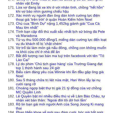
nhân vật Emliy
Lừa vợ đang lái xe khi ở với nhân tình, chồng "hết hồn"
khi vợ bảo nhìn gương chiếu hậu
Xác minh vụ người đàn ông dán kính cường lực điện
thoại giá 'trên trời' ở quận Hoàn Kiếm hôm Noel
Chú cua "Bình Dư" nặng 1,452kg giành giải "Cua Cà
Mau lớn nhất"
Tình bạn cặp đối thủ xuất sắc nhất lịch sử bóng đá Pele
và Maradona
Từ vụ thu 500.000 đồng/1 miếng dán cường lực đến loạt
vụ du khách tố bị 'chặt chém'
Vợ trổ tài làm món gà nấu đông, chồng con không muốn
ra khỏi cửa chỉ ở nhà để ăn
Bắt đối tượng rao bán ma tuý trên facebook với tên "Tô
Lào Cai"
Lý do phim 'Chủ tịch giao hàng' của Trường Giang đạt
top 1 thịnh hành sau 24 giờ
Biểu cảm đáng yêu của Winnie khi lần đầu gặp ông già
Noel
Sau 5 tháng chữa trị liệt nửa mặt, Hari Won lấy lại nụ
cười rạng rỡ
Choáng ngợp biệt thự trị giá 21 tỷ đồng của vợ chồng
MC Quyền Linh
Lệ Quyên bật mí nhiều điều thú vị về Lâm Bảo Châu, tự
nhận xét bản thân: 'Ngoài đời tôi dở hơi lắm'
Rộ tin bạn gái mới người Anh của Song Joong Ki mang
thai
Phan Hiển khoe xế mới sau đám cưới, bóc giá bất ngờ