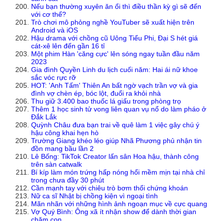
Nếu bạn thường xuyên ăn ổi thì điều thần kỳ gì sẽ đến
với cơ thể?
Trò chơi mô phỏng nghề YouTuber sẽ xuất hiện trên
Android và iOS
Hậu drama với chồng cũ Uông Tiểu Phi, Đại S hét giá
cát-xê lên đến gần 16 tỉ
Một phim Hàn 'căng cực' lên sóng ngay tuần đầu năm
2023
Gia đình Quyền Linh du lịch cuối năm: Hai ái nữ khoe
sắc vóc rực rỡ
HOT: 'Anh Tấm' Thiên An bất ngờ vạch trần vợ và gia
đình vợ chèn ép, bóc lột, đuổi ra khỏi nhà
Thu giữ 3.400 bao thuốc lá giấu trong phòng trọ
Thêm 1 học sinh tử vong liên quan vụ nổ do làm pháo ở
Đắk Lắk
Quỳnh Châu đưa bạn trai về quê làm 1 việc gây chú ý
hậu công khai hẹn hò
Trường Giang khéo léo giúp Nhã Phương phủ nhận tin
đồn mang bầu lần 2
Lê Bống: TikTok Creator lấn sân Hoa hậu, thành công
trên sàn catwalk
Bí kíp làm món trứng hấp nóng hổi mềm mịn tại nhà chỉ
trong chưa đầy 30 phút
Cần mạnh tay với chiêu trò bơm thổi chứng khoán
Nữ ca sĩ Nhật bị chồng kiện vì ngoại tình
Mãn nhãn với những hình ảnh ngoạn mục về cực quang
Vợ Quý Bình: Ông xã ít nhận show để dành thời gian
chăm con