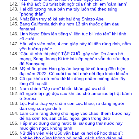
'Kẻ thủ ác': Cú twist bất ngờ của tình chị em 'cảm lạnh'
Hai đối tượng mua bán ma túy luôn thủ theo súng
"phòng thân"
Nhật Bản truy tố kẻ sát hại ông Shinzo Abe
Bang California tịch thu hơn 13 tấn thuốc giảm đau
fentanyl
Linh Ngọc Đàm lên tiếng vì liên tục bị "réo tên" khi tình
cũ cưới
Hậu vận viên mãn, 4 con giáp này túi tiền rủng rỉnh, nằm
yên hưởng phúc
'Cậu út nhà tài phiệt' TẬP CUỐI gây sốc: Do Joon bỏ
mạng, Song Joong Ki trở lại kiếp nghèo vẫn dư sức đạp
đổ Soonyang
Mỹ nhân phim Hàn gây ấn tượng từ cổ trang đến hiện
đại năm 2022: Cô cuối thu hút nhờ nét đẹp khỏe khoắn
Cô gái khóc dở mếu dở khi dùng nhầm miếng dán tẩy
lông để hạ sốt
Nam chính "Mẹ rơm" khiến khán giả ức chế
51 người bị ngộ độc sau khi tàu chở amoniac bị trật bánh
ở Serbia
Lộc Fuho thay vợ chăm con cực khéo, ra dáng người
đàn ông của gia đình
Làm cơm rang đừng cho ngay vào chảo, thêm bước này
để hạ cơm tơi, săn chắc, ngoài giòn trong dẻo
Hấp mực đừng dùng nước lã, sử dụng thứ nước này
mực giòn ngọt, không tanh
Nữ diễn viên Việt U50 vẫn bán xe hơi để học thạc sĩ:
Nghèo khó cũng không bỏ nghề, cách sống đáng nể