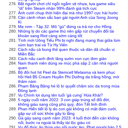
Bắt người chơi chỉ ngồi ngắm vịt nhựa, tựa game siêu
"dị" trên Steam nhận 99% đánh giá tích cực
Ảnh cưới chụp thời hiện đại mà như 1997 cực hài hước
Cận cảnh nhan sắc bạn gái người Anh của Song Joong
Ki
Mẹ rơm - Tập 32: Mô "gù" đứng ra trả nợ cho Hồng
Những lý do các game thủ nên gấp rút chuyển đổi tài
khoản sang Riot càng sớm càng tốt
Tình mới Uông Tiểu Phi bị nghi đang mang thai giữa lùm
xùm bạn trai và Từ Hy Viên
Cách nấu cà bung thịt quen thuộc và dân dã chuẩn vị
Miền Bắc
Cách nấu canh đinh lăng sườn non cực đơn giản
Nam thanh niên dùng xe múc phá sập 2 căn nhà người
quen
Bộ đôi hot hit Peel da Stemcell Melasma và kem phục
hồi Heli B5 Cream Huyền Phi Dưỡng da trắng hồng, mờ
thâm nám
Phạm Băng Băng hé lộ bí quyết chăm sóc da trong mùa
Đông lạnh
Vu Chính lợi dụng tên tuổi 'gà cưng' Hứa Khải?
5 ngày cuối năm 2022: 3 con giáp trúng số đổi đời,
không giàu sang cũng phú quý, đón Tết linh đình
Phan Hiển tiết lộ lý do con gái không có mặt đám cưới,
gặp sự cố sức khỏe gây lo lắng
Gà gáy sang canh năm 2023: 4 tuổi thời đến cản không
nổi, bước ra ngoài là thấy tài lộc giàu có
Vụ đổ thức ăn thừa vào nồi nước lèo: Phạt người bán 2,5