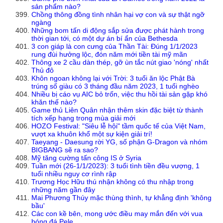
sản phẩm nào?
Chồng thông đồng tình nhân hại vợ con và sự thật ngỡ
ngàng
Những bom tấn di động sắp sửa được phát hành trong
thời gian tới, có một dự án bí ẩn của Bethesda
3 con giáp là con cưng của Thần Tài: Đúng 1/1/2023
rung đùi hưởng lộc, đón năm mới tiền tài mỹ mãn
Thông xe 2 cầu dàn thép, gỡ ùn tắc nút giao 'nóng' nhất
Thủ đô
Khôn ngoan không lại với Trời: 3 tuổi ăn lộc Phật Bà
trúng số giàu có 3 tháng đầu năm 2023, 1 tuổi nghèo
Nhiều bị cáo vụ AIC bỏ trốn, việc thu hồi tài sản gặp khó
khăn thế nào?
Game thủ Liên Quân nhận thêm skin đặc biệt từ thành
tích xếp hạng trong mùa giải mới
HOZO Festival: "Siêu lễ hội" tầm quốc tế của Việt Nam,
vượt xa khuôn khổ một sự kiện giải trí!
Taeyang - Daesung rời YG, số phận G-Dragon và nhóm
BIGBANG sẽ ra sao?
Mỹ tăng cường tấn công IS ở Syria
Tuần mới (26-1/1/2023): 3 tuổi tình tiền đều vượng, 1
tuổi nhiều nguy cơ rình rập
Trương Học Hữu thú nhận không có thu nhập trong
những năm gần đây
Mai Phương Thúy mặc thùng thình, tự khẳng định 'không
bầu'
Các con kề bên, mong ước điều may mắn đến với vua
bóng đá Pele