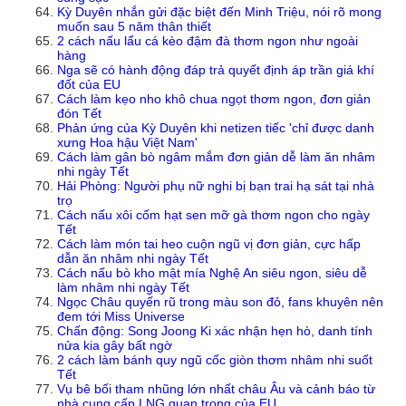
Kỳ Duyên nhắn gửi đặc biệt đến Minh Triệu, nói rõ mong
muốn sau 5 năm thân thiết
2 cách nấu lẩu cá kèo đậm đà thơm ngon như ngoài
hàng
Nga sẽ có hành động đáp trả quyết định áp trần giá khí
đốt của EU
Cách làm kẹo nho khô chua ngọt thơm ngon, đơn giản
đón Tết
Phản ứng của Kỳ Duyên khi netizen tiếc 'chỉ được danh
xưng Hoa hậu Việt Nam'
Cách làm gân bò ngâm mắm đơn giản dễ làm ăn nhâm
nhi ngày Tết
Hải Phòng: Người phụ nữ nghi bị bạn trai hạ sát tại nhà
trọ
Cách nấu xôi cốm hạt sen mỡ gà thơm ngon cho ngày
Tết
Cách làm món tai heo cuộn ngũ vị đơn giản, cực hấp
dẫn ăn nhâm nhi ngày Tết
Cách nấu bò kho mật mía Nghệ An siêu ngon, siêu dễ
làm nhâm nhi ngày Tết
Ngọc Châu quyến rũ trong màu son đỏ, fans khuyên nên
đem tới Miss Universe
Chấn động: Song Joong Ki xác nhận hẹn hò, danh tính
nửa kia gây bất ngờ
2 cách làm bánh quy ngũ cốc giòn thơm nhâm nhi suốt
Tết
Vụ bê bối tham nhũng lớn nhất châu Âu và cảnh báo từ
nhà cung cấp LNG quan trọng của EU