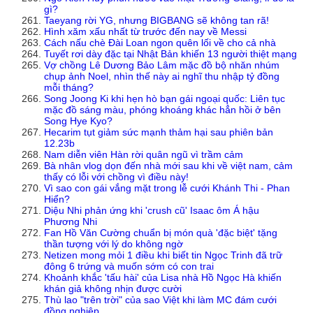
gì?
Taeyang rời YG, nhưng BIGBANG sẽ không tan rã!
Hình xăm xấu nhất từ trước đến nay về Messi
Cách nấu chè Đài Loan ngon quên lối về cho cả nhà
Tuyết rơi dày đặc tại Nhật Bản khiến 13 người thiệt mạng
Vợ chồng Lê Dương Bảo Lâm mặc đồ bộ nhăn nhúm
chụp ảnh Noel, nhìn thế này ai nghĩ thu nhập tỷ đồng
mỗi tháng?
Song Joong Ki khi hẹn hò bạn gái ngoại quốc: Liên tục
mặc đồ sáng màu, phóng khoáng khác hẳn hồi ở bên
Song Hye Kyo?
Hecarim tụt giảm sức mạnh thảm hại sau phiên bản
12.23b
Nam diễn viên Hàn rời quân ngũ vì trầm cảm
Bà nhân vlog dọn đến nhà mới sau khi về việt nam, cảm
thấy có lỗi với chồng vì điều này!
Vì sao con gái vắng mặt trong lễ cưới Khánh Thi - Phan
Hiển?
Diệu Nhi phản ứng khi 'crush cũ' Isaac ôm Á hậu
Phương Nhi
Fan Hồ Văn Cường chuẩn bị món quà 'đặc biệt' tặng
thần tượng với lý do không ngờ
Netizen mong mỏi 1 điều khi biết tin Ngọc Trinh đã trữ
đông 6 trứng và muốn sớm có con trai
Khoảnh khắc 'tấu hài' của Lisa nhà Hồ Ngọc Hà khiến
khán giả không nhịn được cười
Thù lao "trên trời" của sao Việt khi làm MC đám cưới
đồng nghiệp