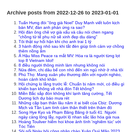
Archive posts from 2022-12-26 to 2023-01-01
Tuấn Hưng đòi "ông già Noel" Duy Mạnh viết luôn kịch
bản MV, đàn anh phản ứng ra sao?
Hội đàn ông chê vợ già xấu và câu nói chen ngang
"chồng tử tế phụ nữ sẽ xinh đẹp dịu dàng"
Tôi thật sự hối hận khi cho anh trai 1 tỷ
3 hành động nhỏ sau khi tắt đèn giúp tình cảm vợ chồng
thêm nồng ấm
Á Hậu Miss Peace ra mắt MV: Hóa ra là người từng lọt
top 8 Vietnam Idol!
8 điều người thông minh làm nhưng không nói
Nửa đêm, chị dâu bế con nhỏ đến xin ngủ nhờ ở nhà tôi
Phú Thọ: Mang xuân yêu thương đến với người nghèo,
hoàn cảnh khó khăn
Hội chứng lo lắng trước lễ: Chuẩn bị năm mới, có điều gì
khiến bạn không về nhà đón Tết không?
Miền Bắc sắp đón không khí lạnh tăng cường, Tết
Dương lịch dự báo mưa rét
Những cặp bạn thân lâu năm ít ai biết của Cbiz: Dương
Mịch và Tần Lam tình cảm thân thiết trên thảm đỏ
Song Hye Kyo và Phạm Băng Băng ở tuổi 41: Người
ngày càng lộng lẫy, người lộ nhan sắc lão hóa già nua
Hoàng Touliver hiếm hoi khoe ảnh tình 'nghiêm túc' với
Tóc Tiên
Sôi nổi Ngày hội công nhân chào Xuân Quý Mão 2023