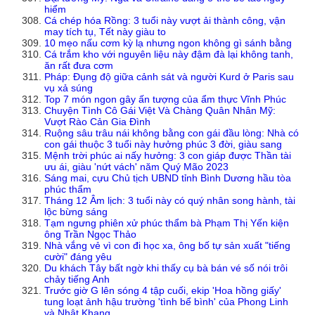
hiểm
Cá chép hóa Rồng: 3 tuổi này vượt ải thành công, vận
may tích tụ, Tết này giàu to
10 mẹo nấu cơm kỳ lạ nhưng ngon không gì sánh bằng
Cá trắm kho với nguyên liệu này đậm đà lại không tanh,
ăn rất đưa cơm
Pháp: Đụng độ giữa cảnh sát và người Kurd ở Paris sau
vụ xả súng
Top 7 món ngon gây ấn tượng của ẩm thực Vĩnh Phúc
Chuyện Tình Cô Gái Việt Và Chàng Quân Nhân Mỹ:
Vượt Rào Cản Gia Đình
Ruộng sâu trâu nái không bằng con gái đầu lòng: Nhà có
con gái thuộc 3 tuổi này hưởng phúc 3 đời, giàu sang
Mệnh trời phúc ai nấy hưởng: 3 con giáp được Thần tài
ưu ái, giàu 'nứt vách' năm Quý Mão 2023
Sáng mai, cựu Chủ tịch UBND tỉnh Bình Dương hầu tòa
phúc thẩm
Tháng 12 Âm lịch: 3 tuổi này có quý nhân song hành, tài
lộc bừng sáng
Tạm ngưng phiên xử phúc thẩm bà Phạm Thị Yến kiện
ông Trần Ngọc Thảo
Nhà vắng vẻ vì con đi học xa, ông bố tự sản xuất "tiếng
cười" đáng yêu
Du khách Tây bất ngờ khi thấy cụ bà bán vé số nói trôi
chảy tiếng Anh
Trước giờ G lên sóng 4 tập cuối, ekip 'Hoa hồng giấy'
tung loạt ảnh hậu trường 'tình bể bình' của Phong Linh
và Nhật Khang