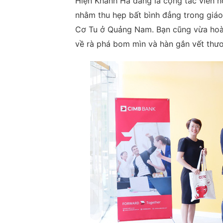
Hiện Khánh Hà đang là cộng tác viên n
nhằm thu hẹp bất bình đẳng trong giá
Cơ Tu ở Quảng Nam. Bạn cũng vừa hoàn
về rà phá bom mìn và hàn gắn vết thươ