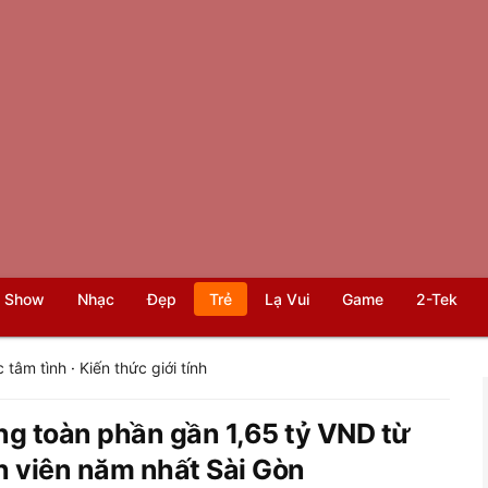
 Show
Nhạc
Đẹp
Trẻ
Lạ Vui
Game
2-Tek
 tâm tình
·
Kiến thức giới tính
ng toàn phần gần 1,65 tỷ VND từ
 viên năm nhất Sài Gòn