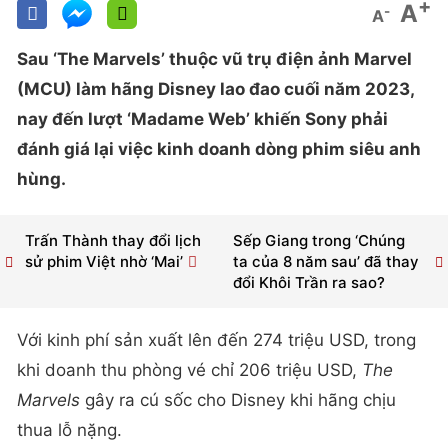
+
A
-
A
Sau ‘The Marvels’ thuộc vũ trụ điện ảnh Marvel
(MCU) làm hãng Disney lao đao cuối năm 2023,
nay đến lượt ‘Madame Web’ khiến Sony phải
đánh giá lại việc kinh doanh dòng phim siêu anh
hùng.
Trấn Thành thay đổi lịch
Sếp Giang trong ‘Chúng
sử phim Việt nhờ ‘Mai’
ta của 8 năm sau’ đã thay
đổi Khôi Trần ra sao?
Với kinh phí sản xuất lên đến 274 triệu USD, trong
khi doanh thu phòng vé chỉ 206 triệu USD,
The
Marvels
gây ra cú sốc cho Disney khi hãng chịu
thua lỗ nặng.