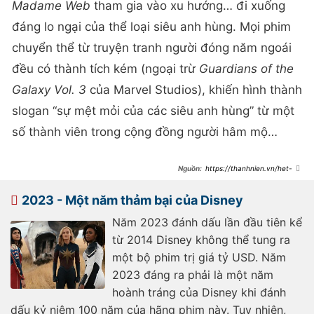
Madame Web
tham gia vào xu hướng… đi xuống
đáng lo ngại của thể loại siêu anh hùng. Mọi phim
chuyển thể từ truyện tranh người đóng năm ngoái
đều có thành tích kém (ngoại trừ
Guardians of the
Galaxy Vol. 3
của Marvel Studios), khiến hình thành
slogan “sự mệt mỏi của các siêu anh hùng” từ một
số thành viên trong cộng đồng người hâm mộ…
https://thanhnien.vn/het-
disney-den-sony-lao-dao-vi-phim-
sieu-anh-hung-
18524022608065693.htm
2023 - Một năm thảm bại của Disney
Năm 2023 đánh dấu lần đầu tiên kể
từ 2014 Disney không thể tung ra
một bộ phim trị giá tỷ USD. Năm
2023 đáng ra phải là một năm
hoành tráng của Disney khi đánh
dấu kỷ niệm 100 năm của hãng phim này. Tuy nhiên,