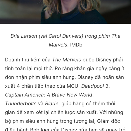
Brie Larson (vai Carol Danvers) trong phim
The
Marvels
. IMDb
Doanh thu kém của
The Marvels
buộc Disney phải
tính toán lại mọi thứ. Rõ ràng khán giả ngày càng ít
đón nhận phim siêu anh hùng. Disney đã hoãn sản
xuất 4 phần tiếp theo của MCU:
Deadpool 3
,
Captain America: A Brave New World
,
Thunderbolts
và
Blade
, giúp hãng có thêm thời
gian để xem xét lại chiến lược sản xuất. Với những
bộ phim siêu anh hùng trong tương lai, Giám đốc
điều hành Bob Iger của Disney hứa hẹn sẽ quay trở