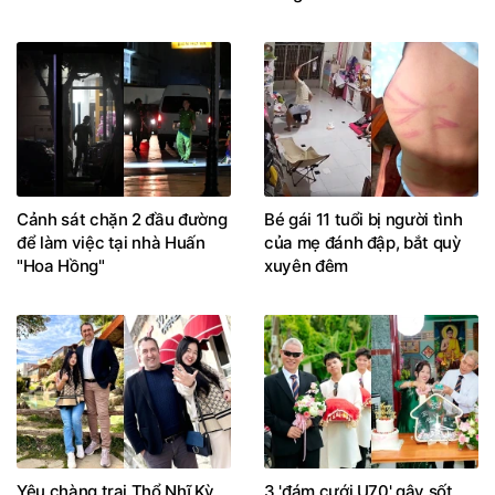
Cảnh sát chặn 2 đầu đường
Bé gái 11 tuổi bị người tình
để làm việc tại nhà Huấn
của mẹ đánh đập, bắt quỳ
"Hoa Hồng"
xuyên đêm
Yêu chàng trai Thổ Nhĩ Kỳ
3 'đám cưới U70' gây sốt,