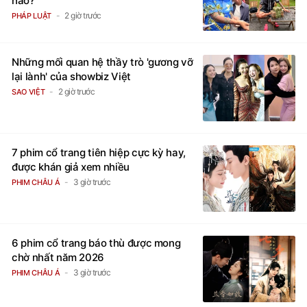
nào?
2 giờ trước
PHÁP LUẬT
Những mối quan hệ thầy trò 'gương vỡ
lại lành' của showbiz Việt
2 giờ trước
SAO VIỆT
7 phim cổ trang tiên hiệp cực kỳ hay,
được khán giả xem nhiều
3 giờ trước
PHIM CHÂU Á
6 phim cổ trang báo thù được mong
chờ nhất năm 2026
3 giờ trước
PHIM CHÂU Á