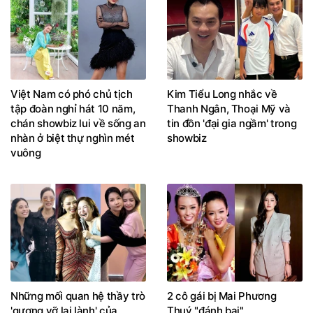
Việt Nam có phó chủ tịch
Kim Tiểu Long nhắc về
tập đoàn nghỉ hát 10 năm,
Thanh Ngân, Thoại Mỹ và
chán showbiz lui về sống an
tin đồn 'đại gia ngầm' trong
nhàn ở biệt thự nghìn mét
showbiz
vuông
Những mối quan hệ thầy trò
2 cô gái bị Mai Phương
'gương vỡ lại lành' của
Thuý "đánh bại"