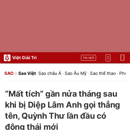
Việt Giải Trí
TIN MỚI
SAO
Sao Việt
·
Sao châu Á
·
Sao Âu Mỹ
·
Sao thể thao
·
Phon
“Mất tích” gần nửa tháng sau
khi bị Diệp Lâm Anh gọi thẳng
tên, Quỳnh Thư lần đầu có
động thái mới