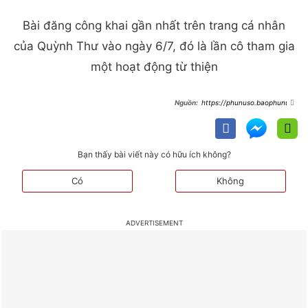
Bài đăng công khai gần nhất trên trang cá nhân
của Quỳnh Thư vào ngày 6/7, đó là lần cô tham gia
một hoạt động từ thiện
https://phunuso.baophunuth
udo.vn/vui-ve/mat-tich-gan-nua-
thang-sau-khi-bi-diep-lam-anh-goi-
thang-ten-quynh-thu-lan-dau-co-
dong-thai-moi-c85a26764.html
Bạn thấy bài viết này có hữu ích không?
Có
Không