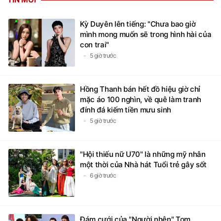
Kỳ Duyên lên tiếng: "Chưa bao giờ
mình mong muốn sẽ trong hình hài của
con trai"
5 giờ trước
Hồng Thanh bán hết đồ hiệu giờ chỉ
mặc áo 100 nghìn, về quê làm tranh
đính đá kiếm tiền mưu sinh
5 giờ trước
"Hội thiếu nữ U70" là những mỹ nhân
một thời của Nhà hát Tuổi trẻ gây sốt
6 giờ trước
Đám cưới của "Người nhện" Tom