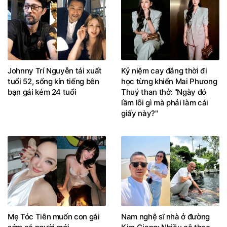
Johnny Trí Nguyễn tái xuất
Kỷ niệm cay đắng thời đi
tuổi 52, sống kín tiếng bên
học từng khiến Mai Phương
bạn gái kém 24 tuổi
Thuý than thở: "Ngày đó
lầm lỗi gì mà phải làm cái
giấy này?"
Mẹ Tóc Tiên muốn con gái
Nam nghệ sĩ nhà ở đường