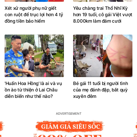
Xét xử người phụ nữ giết
Yêu chàng trai Thổ Nhĩ Kỳ
con ruột để trục lợi hơn 4 tỷ
hơn 19 tuổi, cô gái Việt vượt
đồng tiền bảo hiểm
8.000km làm đám cưới
'Huấn Hoa Hồng' là ai và vụ
Bé gái 11 tuổi bị người tình
ồn ào từ thiện ở Lai Châu
của mẹ đánh đập, bắt quỳ
diễn biến như thế nào?
xuyên đêm