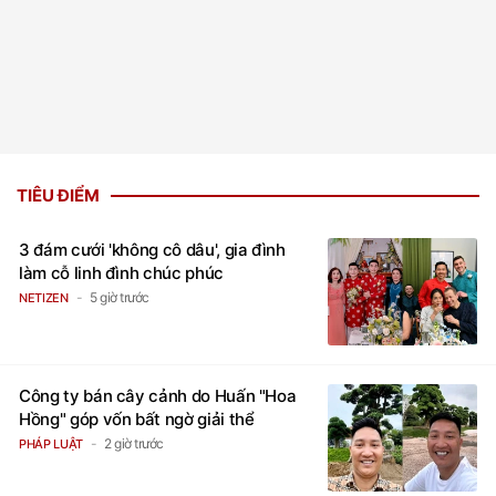
TIÊU ĐIỂM
3 đám cưới 'không cô dâu', gia đình
làm cỗ linh đình chúc phúc
5 giờ trước
NETIZEN
Công ty bán cây cảnh do Huấn "Hoa
Hồng" góp vốn bất ngờ giải thể
2 giờ trước
PHÁP LUẬT