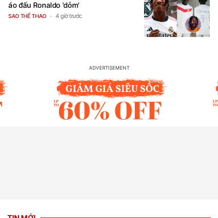
áo đấu Ronaldo 'dỏm'
4 giờ trước
SAO THỂ THAO
TIN MỚI