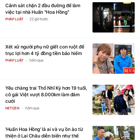
Cảnh sát chặn 2 đầu đường để làm
việc tại nhà Huấn "Hoa Hồng"
22 giờ trước
PHÁP LUẬT
Xét xử người phụ nữ giết con ruột để
trục lợi hơn 4 tỷ đồng tiền bảo hiểm
hôm qua
PHÁP LUẬT
Yêu chàng trai Thổ Nhĩ Kỳ hơn 19 tuổi,
cô gái Việt vượt 8.000km làm đám
cưới
hôm qua
NETIZEN
'Huấn Hoa Hồng' là ai và vụ ồn ào từ
thiện ở Lai Châu diễn biến như thế