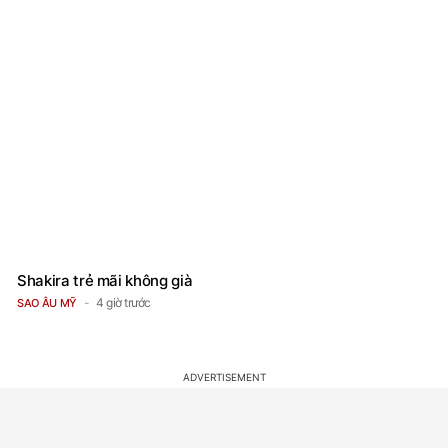
Shakira trẻ mãi không già
4 giờ trước
SAO ÂU MỸ