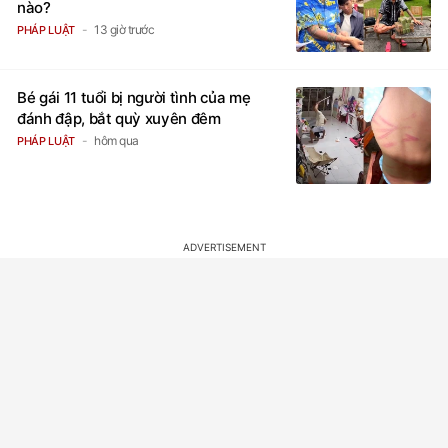
nào?
13 giờ trước
PHÁP LUẬT
Bé gái 11 tuổi bị người tình của mẹ
đánh đập, bắt quỳ xuyên đêm
hôm qua
PHÁP LUẬT