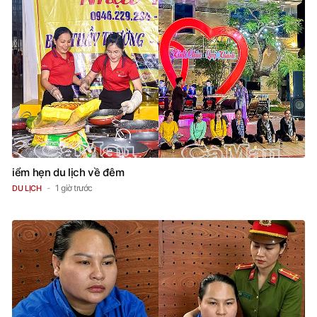
iểm hẹn du lịch về đêm
1 giờ trước
DU LỊCH