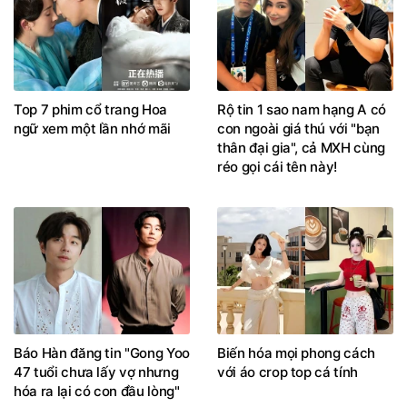
Top 7 phim cổ trang Hoa
Rộ tin 1 sao nam hạng A có
ngữ xem một lần nhớ mãi
con ngoài giá thú với "bạn
thân đại gia", cả MXH cùng
réo gọi cái tên này!
Báo Hàn đăng tin "Gong Yoo
Biến hóa mọi phong cách
47 tuổi chưa lấy vợ nhưng
với áo crop top cá tính
hóa ra lại có con đầu lòng"