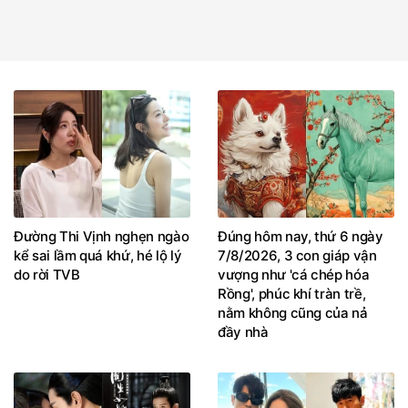
Đường Thi Vịnh nghẹn ngào
Đúng hôm nay, thứ 6 ngày
kể sai lầm quá khứ, hé lộ lý
7/8/2026, 3 con giáp vận
do rời TVB
vượng như 'cá chép hóa
Rồng', phúc khí tràn trề,
nằm không cũng của nả
đầy nhà