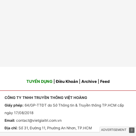
TUYỂN DỤNG
|
Điều Khoản
|
Archive
|
Feed
CÔNG TY TNHH TRUYỀN THÔNG VIỆT HOÀNG
Giấy phép:
64/GP-TTĐT do Sở Thông tin & Truyền thông TP.HCM cấp
ngày 17/08/2018
Email:
contact
@vietgiaitri.com.vn
Địa chỉ:
Số 31, Đường 11, Phường An Nhơn, TP.HCM
Chịu trách nhiệm nội dung:
Ông Phan Văn Sơn