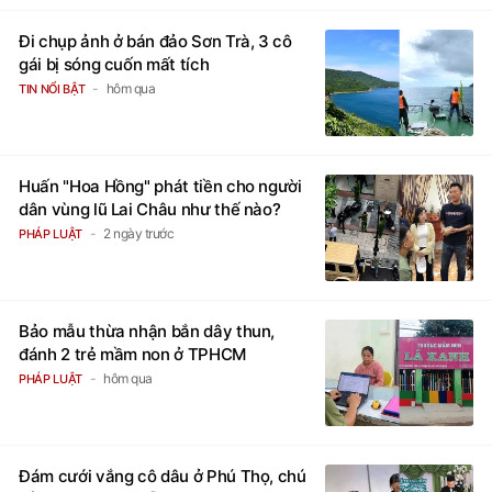
Đi chụp ảnh ở bán đảo Sơn Trà, 3 cô
gái bị sóng cuốn mất tích
hôm qua
TIN NỔI BẬT
Huấn "Hoa Hồng" phát tiền cho người
dân vùng lũ Lai Châu như thế nào?
2 ngày trước
PHÁP LUẬT
Bảo mẫu thừa nhận bắn dây thun,
đánh 2 trẻ mầm non ở TPHCM
hôm qua
PHÁP LUẬT
Đám cưới vắng cô dâu ở Phú Thọ, chú