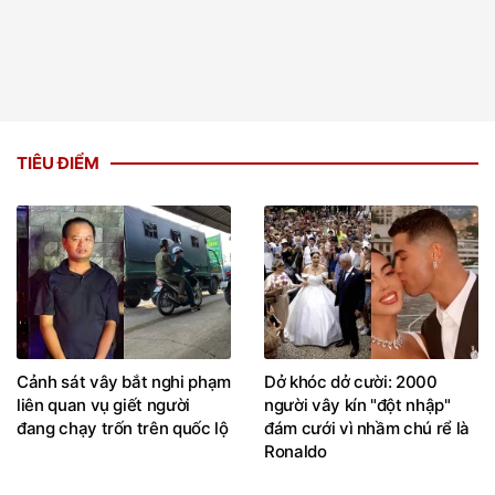
TIÊU ĐIỂM
Cảnh sát vây bắt nghi phạm
Dở khóc dở cười: 2000
liên quan vụ giết người
người vây kín "đột nhập"
đang chạy trốn trên quốc lộ
đám cưới vì nhầm chú rể là
Ronaldo