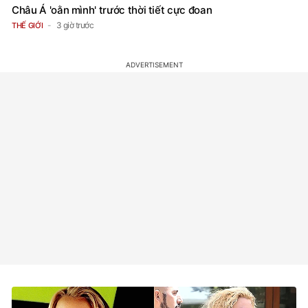
Châu Á 'oằn mình' trước thời tiết cực đoan
3 giờ trước
THẾ GIỚI