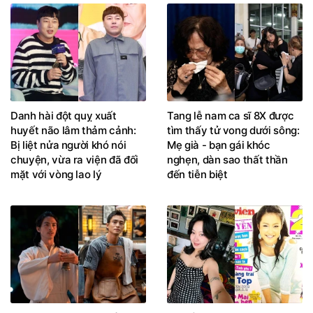
Danh hài đột quỵ xuất
Tang lễ nam ca sĩ 8X được
huyết não lâm thảm cảnh:
tìm thấy tử vong dưới sông:
Bị liệt nửa người khó nói
Mẹ già - bạn gái khóc
chuyện, vừa ra viện đã đối
nghẹn, dàn sao thất thần
mặt với vòng lao lý
đến tiễn biệt