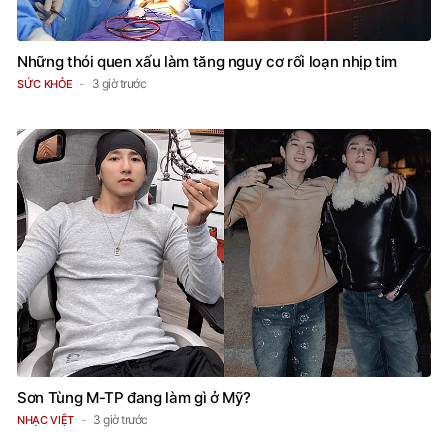
Những thói quen xấu làm tăng nguy cơ rối loạn nhịp tim
3 giờ trước
SỨC KHỎE
Sơn Tùng M-TP đang làm gì ở Mỹ?
3 giờ trước
NHẠC VIỆT