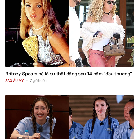
Britney Spears hé lộ sự thật đằng sau 14 năm "đau thương"
7 giờ trước
SAO ÂU MỸ