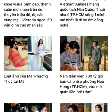
khoe visual xinh đẹp, thanh
Vietnam Airlines mang
xuân mơn mởn trên du
quốc tịch Hàn Quốc: Thuê
thuyền triệu đô, đọ sắc
nhà ở TP.HCM sống 1 mình,
cùng mẹ - Victoria ngoài 50
mê nhất là đi xe ôm công
vẫn đỉnh cao nhan sắc
nghệ
Loạt ảnh của Mai Phương
Nam diễn viên 700 tỷ giờ
Thuý tại Mỹ
bán cà phê ở phường Hoà
Hưng (TP.HCM), vừa mở
quán liền "vỡ trận"