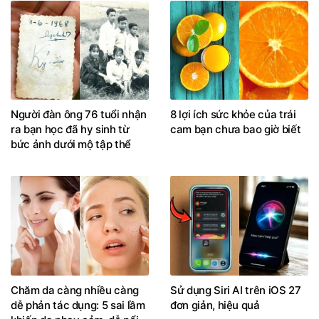
Người đàn ông 76 tuổi nhận
8 lợi ích sức khỏe của trái
ra bạn học đã hy sinh từ
cam bạn chưa bao giờ biết
bức ảnh dưới mộ tập thể
Chăm da càng nhiều càng
Sử dụng Siri AI trên iOS 27
dễ phản tác dụng: 5 sai lầm
đơn giản, hiệu quả