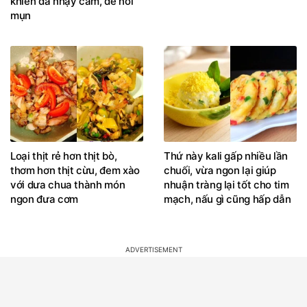
khiến da nhạy cảm, dễ nổi
mụn
Loại thịt rẻ hơn thịt bò,
Thứ này kali gấp nhiều lần
thơm hơn thịt cừu, đem xào
chuối, vừa ngon lại giúp
với dưa chua thành món
nhuận tràng lại tốt cho tim
ngon đưa cơm
mạch, nấu gì cũng hấp dẫn