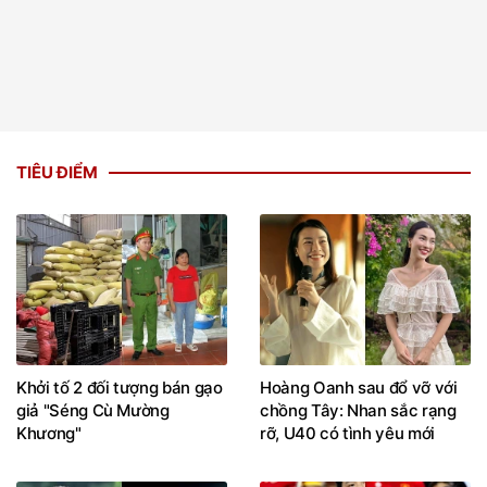
TIÊU ĐIỂM
Khởi tố 2 đối tượng bán gạo
Hoàng Oanh sau đổ vỡ với
giả "Séng Cù Mường
chồng Tây: Nhan sắc rạng
Khương"
rỡ, U40 có tình yêu mới