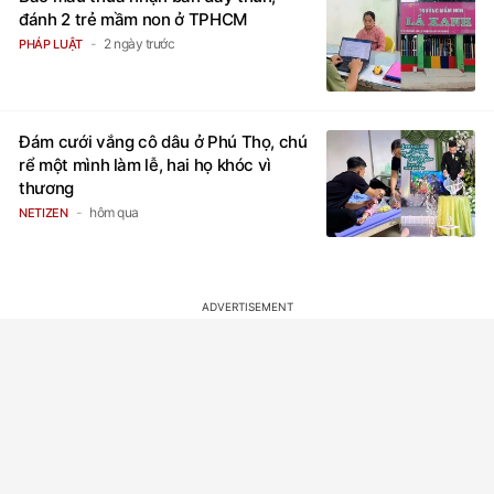
đánh 2 trẻ mầm non ở TPHCM
2 ngày trước
PHÁP LUẬT
Đám cưới vắng cô dâu ở Phú Thọ, chú
rể một mình làm lễ, hai họ khóc vì
thương
hôm qua
NETIZEN