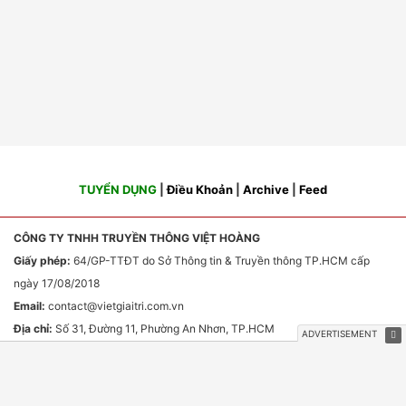
TUYỂN DỤNG
|
Điều Khoản
|
Archive
|
Feed
CÔNG TY TNHH TRUYỀN THÔNG VIỆT HOÀNG
Giấy phép:
64/GP-TTĐT do Sở Thông tin & Truyền thông TP.HCM cấp
ngày 17/08/2018
Email:
contact
@vietgiaitri.com.vn
Địa chỉ:
Số 31, Đường 11, Phường An Nhơn, TP.HCM
Chịu trách nhiệm nội dung:
Ông Phan Văn Sơn
HỢP TÁC TRUYỀN THÔNG & QUẢNG CÁO
Email:
webmaster
@vietgiaitri.com.vn