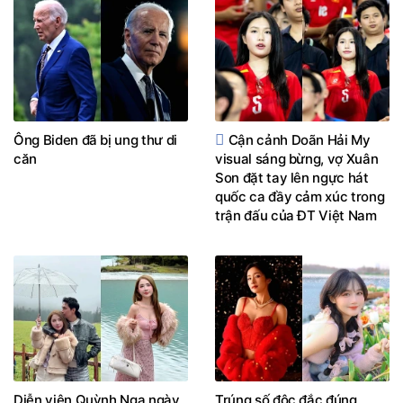
Ông Biden đã bị ung thư di
Cận cảnh Doãn Hải My
căn
visual sáng bừng, vợ Xuân
Son đặt tay lên ngực hát
quốc ca đầy cảm xúc trong
trận đấu của ĐT Việt Nam
Diễn viên Quỳnh Nga ngày
Trúng số độc đắc đúng