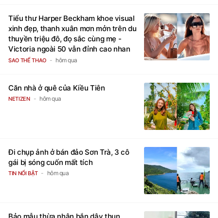
Tiểu thư Harper Beckham khoe visual
xinh đẹp, thanh xuân mơn mởn trên du
thuyền triệu đô, đọ sắc cùng mẹ -
Victoria ngoài 50 vẫn đỉnh cao nhan
sắc
hôm qua
SAO THỂ THAO
Căn nhà ở quê của Kiều Tiên
hôm qua
NETIZEN
Đi chụp ảnh ở bán đảo Sơn Trà, 3 cô
gái bị sóng cuốn mất tích
hôm qua
TIN NỔI BẬT
Bảo mẫu thừa nhận bắn dây thun,