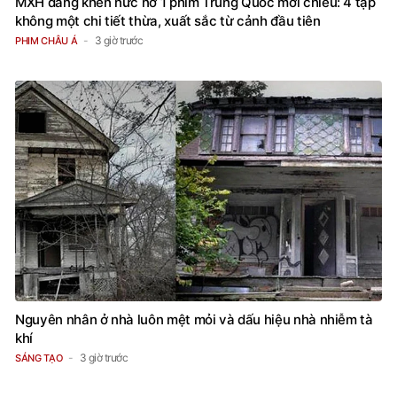
MXH đang khen nức nở 1 phim Trung Quốc mới chiếu: 4 tập
không một chi tiết thừa, xuất sắc từ cảnh đầu tiên
3 giờ trước
PHIM CHÂU Á
Nguyên nhân ở nhà luôn mệt mỏi và dấu hiệu nhà nhiễm tà
khí
3 giờ trước
SÁNG TẠO