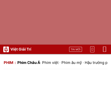
Việt Giải Trí
TIN MỚI
PHIM
Phim Châu Á
·
Phim việt
·
Phim âu mỹ
·
Hậu trường ph