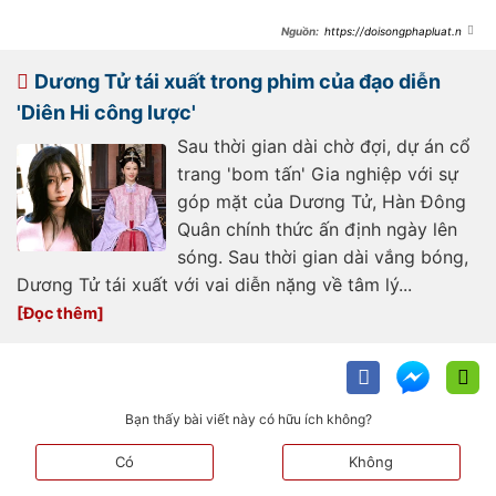
https://doisongphapluat.ngu
oiduatin.vn/phim-trung-quoc-vua-
chieu-da-nao-loan-hot-search-viet-
nam-canh-dep-nhu-tranh-thuy-
Dương Tử tái xuất trong phim của đạo diễn
mac-tham-my-tuyet-doi-co-dien-
a636045.html
'Diên Hi công lược'
Sau thời gian dài chờ đợi, dự án cổ
trang 'bom tấn' Gia nghiệp với sự
góp mặt của Dương Tử, Hàn Đông
Quân chính thức ấn định ngày lên