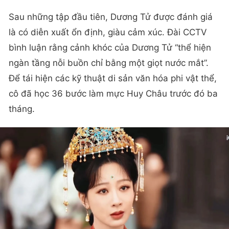
Cuối cùng, Lý Trinh và La Văn Khiêm không chỉ
thành công trong việc khôi phục sự nghiệp gia đình
mà còn đưa ngành mực Huy Châu lên một tầm cao
mới, góp phần làm rạng danh quê hương.
Sau những tập đầu tiên, Dương Tử được đánh giá
là có diễn xuất ổn định, giàu cảm xúc. Đài CCTV
bình luận rằng cảnh khóc của Dương Tử “thể hiện
ngàn tầng nỗi buồn chỉ bằng một giọt nước mắt”.
Để tái hiện các kỹ thuật di sản văn hóa phi vật thể,
cô đã học 36 bước làm mực Huy Châu trước đó ba
tháng.