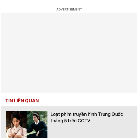
sóng. Sau thời gian dài vắng bóng,
Dương Tử tái xuất với vai diễn nặng về tâm lý...
Bạn thấy bài viết này có hữu ích không?
Có
Không