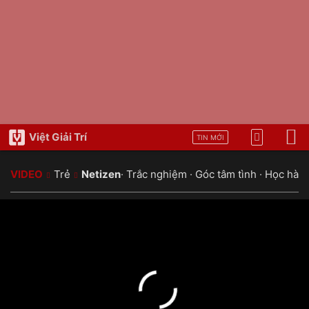
Việt Giải Trí
TIN MỚI
VIDEO
Trẻ
Netizen
·
Trắc nghiệm
·
Góc tâm tình
·
Học hàn