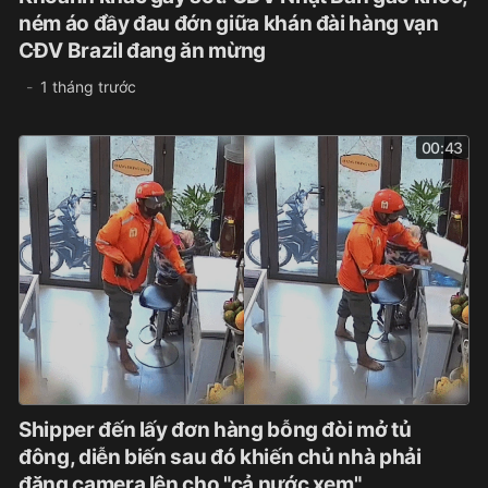
ném áo đầy đau đớn giữa khán đài hàng vạn
CĐV Brazil đang ăn mừng
1 tháng trước
00:43
Shipper đến lấy đơn hàng bỗng đòi mở tủ
đông, diễn biến sau đó khiến chủ nhà phải
đăng camera lên cho "cả nước xem"