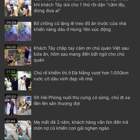
khi khách Tây dúi cho 1 thứ rồi dặn "cầm lấy,
đừng đưa ai"
00:24
Bố chồng cũ lặng lẽ treo đồ ăn trước cửa nhà
khiến nàng dâu ở Hưng Yên xúc động
00:32
Khách Tây chắp tay cảm ơn chủ quán Việt sau
bữa ăn, hôm sau mang đến bất ngờ cho chủ
quán
01:02
Chú rể khiếm thị ở Đà Nẵng vượt hơn 1.000km
rước cô dâu xinh đẹp về nhà
00:22
9X Hải Phòng nuôi thú cưng có sừng, chủ đi xa
liền lên sân thượng đợi
01:44
Mẹ mất đã 2 năm, khách hàng vẫn tìm đến trả
món nợ cũ khiến con gái nghẹn ngào