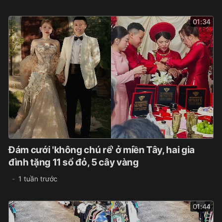
01:34
Đám cưới 'không chú rể' ở miền Tây, hai gia
đình tặng 11 sổ đỏ, 5 cây vàng
1 tuần trước
01:44