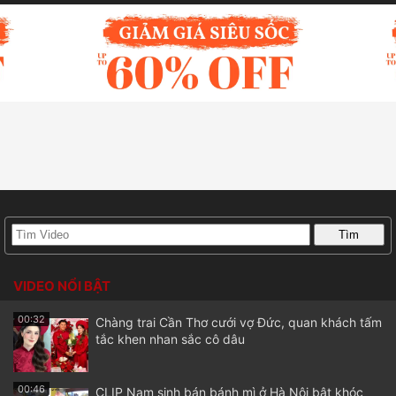
VIDEO NỔI BẬT
00:32
Chàng trai Cần Thơ cưới vợ Đức, quan khách tấm
tắc khen nhan sắc cô dâu
00:46
CLIP Nam sinh bán bánh mì ở Hà Nội bật khóc