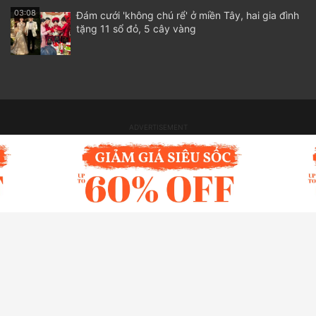
03:08
Đám cưới 'không chú rể' ở miền Tây, hai gia đình
tặng 11 sổ đỏ, 5 cây vàng