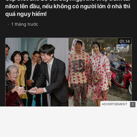
nilon lên đầu, nếu không có người lớn ở nhà thì
quá nguy hiểm!
1 tháng trước
01:14
Chia tay sau 3 năm ở rể Việt Nam, chồng Nhật
chinh phục lại vợ cũ nhờ 1 câu nói
1 tháng trước