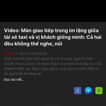
Video: Màn giao tiếp trong im lặng giữa
tài xế taxi và vị khách giống mình: Cả hai
đều không thể nghe, nói
15:10 17/05/2026
NETIZEN
Cuộc trao đổi giữa một người tài xế xe công nghệ ở Thâm
Quyến (Trung Quốc) và hành khách của mình dưới đây là ví dụ.
Khoảnh khắc này được được ghi lại qua camera hành trình và
do người tài xế đăng tải.
Đọc bài viết...