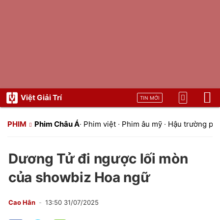
Việt Giải Trí
TIN MỚI
PHIM
Phim Châu Á
·
Phim việt
·
Phim âu mỹ
·
Hậu trường ph
Dương Tử đi ngược lối mòn
của showbiz Hoa ngữ
Cao Hân
13:50 31/07/2025