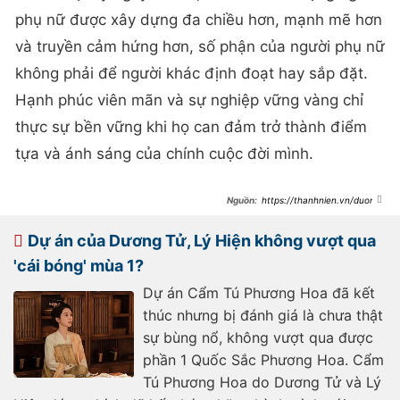
phụ nữ được xây dựng đa chiều hơn, mạnh mẽ hơn
và truyền cảm hứng hơn, số phận của người phụ nữ
không phải để người khác định đoạt hay sắp đặt.
Hạnh phúc viên mãn và sự nghiệp vững vàng chỉ
thực sự bền vững khi họ can đảm trở thành điểm
tựa và ánh sáng của chính cuộc đời mình.
https://thanhnien.vn/duong-
tu-di-nguoc-loi-mon-cua-showbiz-
hoa-ngu-185250730155707313.htm
Dự án của Dương Tử, Lý Hiện không vượt qua
'cái bóng' mùa 1?
Dự án Cẩm Tú Phương Hoa đã kết
thúc nhưng bị đánh giá là chưa thật
sự bùng nổ, không vượt qua được
phần 1 Quốc Sắc Phương Hoa. Cẩm
Tú Phương Hoa do Dương Tử và Lý