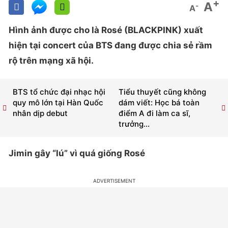
+
A
-
A
Hình ảnh được cho là Rosé (BLACKPINK) xuất
hiện tại concert của BTS đang được chia sẻ rầm
rộ trên mạng xã hội.
BTS tổ chức đại nhạc hội
Tiểu thuyết cũng không
quy mô lớn tại Hàn Quốc
dám viết: Học bá toàn
nhân dịp debut
điểm A đi làm ca sĩ,
trưởng...
Jimin gây “lú” vì quá giống Rosé