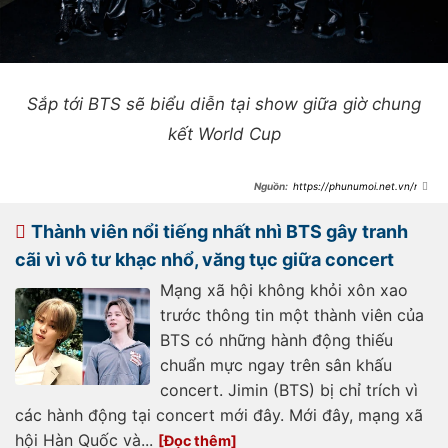
Sắp tới BTS sẽ biểu diễn tại show giữa giờ chung
kết World Cup
https://phunumoi.net.vn/ros
e-blackpink-tren-san-khau-concert-
bts-day-sao-d351981.html
Thành viên nổi tiếng nhất nhì BTS gây tranh
cãi vì vô tư khạc nhổ, văng tục giữa concert
Mạng xã hội không khỏi xôn xao
trước thông tin một thành viên của
BTS có những hành động thiếu
chuẩn mực ngay trên sân khấu
concert. Jimin (BTS) bị chỉ trích vì
các hành động tại concert mới đây. Mới đây, mạng xã
hội Hàn Quốc và...