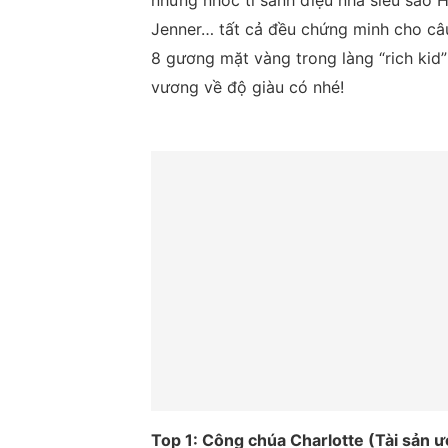
những nhóc tì sành điệu nhà siêu sao 
Jenner… tất cả đều chứng minh cho câu
8 gương mặt vàng trong làng “rich kid”
vương về độ giàu có nhé!
Top 1: Công chúa Charlotte (Tài sản ư