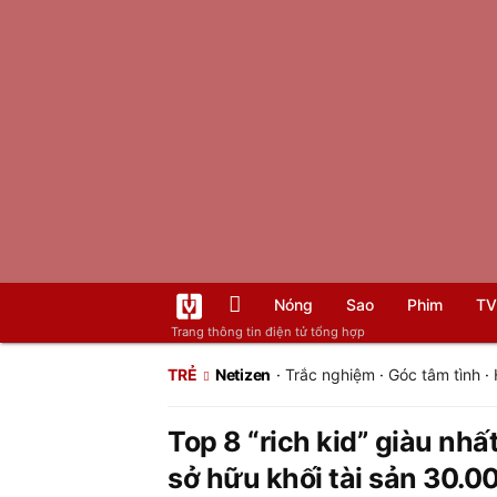
Nóng
Sao
Phim
TV
Trang thông tin điện tử tổng hợp
TRẺ
Netizen
·
Trắc nghiệm
·
Góc tâm tình
·
Top 8 “rich kid” giàu nhấ
sở hữu khối tài sản 30.000