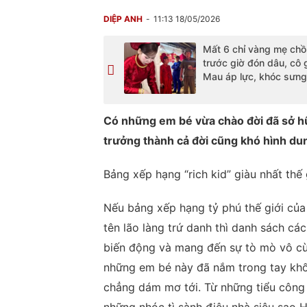
DIỆP ANH
11:13 18/05/2026
Mất 6 chỉ vàng mẹ chồ
trước giờ đón dâu, cô 
Mau áp lực, khóc sưn
Có những em bé vừa chào đời đã sở hữ
trưởng thành cả đời cũng khó hình du
Bảng xếp hạng “rich kid” giàu nhất th
Nếu bảng xếp hạng tỷ phú thế giới củ
tên lão làng trứ danh thì danh sách các
biến động và mang đến sự tò mò vô cùn
những em bé này đã nắm trong tay khối
chẳng dám mơ tới. Từ những tiểu công