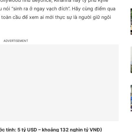
Hollywood như Beyoncé, Rihanna hay tỷ phú Kylie
 nói “sinh ra ở ngay vạch đích”. Hãy cùng điểm qua
 toàn cầu để xem ai mới thực sự là người giữ ngôi
ớc tính: 5 tỷ USD – khoảng 132 nghìn tỷ VNĐ)