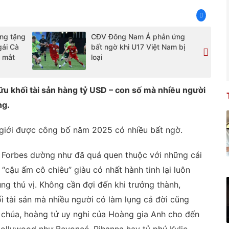
ng tặng
CĐV Đông Nam Á phản ứng
gái Cà
bất ngờ khi U17 Việt Nam bị
g mắt
loại
u khối tài sản hàng tỷ USD – con số mà nhiều người
ng.
ế giới được công bố năm 2025 có nhiều bất ngờ.
a Forbes dường như đã quá quen thuộc với những cái
 “cậu ấm cô chiêu” giàu có nhất hành tinh lại luôn
g thú vị. Không cần đợi đến khi trưởng thành,
 tài sản mà nhiều người có làm lụng cả đời cũng
 chúa, hoàng tử uy nghi của Hoàng gia Anh cho đến