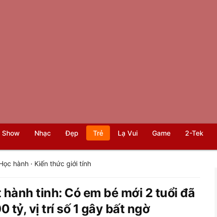
 Show
Nhạc
Đẹp
Trẻ
Lạ Vui
Game
2-Tek
Học hành
·
Kiến thức giới tính
t hành tinh: Có em bé mới 2 tuổi đã
 tỷ, vị trí số 1 gây bất ngờ