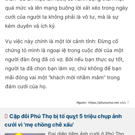
quá mức và lên mạng buông lời xắt xéo trong ngày
cưới của người ta không phải là vô tư, mà là sự
kém duyên và ích kỷ.
Vụ việc này chính là một lời cảnh tỉnh: Đừng cố
chứng tỏ mình là ngoại lệ trong cuộc đời của một
người đàn ông đã có vợ. Bởi nếu bạn thực sự tốt,
người ta đã chọn bạn làm vợ, chứ không để bạn
mãi đóng vai một “khách mời nhầm mâm” trong
đám cưới của họ.
https://phunumoi.net.vn/dra
ma-ban-than-chu-re-voi-ban-tay-
khong-dung-phan-su-me-chong-
co-dau-chot-ha-khien-dan-tinh-
Cặp đôi Phú Thọ bị tố quỵt 5 triệu chụp ảnh
tam-tac-lay-dung-nha-roi-day-
d351631.html
cưới vì 'mẹ chồng chê xấu'
Đại diện tiệm ảnh cưới ở Phú Thọ