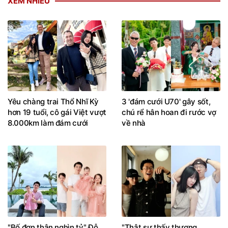
XEM NHIỀU
Yêu chàng trai Thổ Nhĩ Kỳ
3 'đám cưới U70' gây sốt,
hơn 19 tuổi, cô gái Việt vượt
chú rể hân hoan đi rước vợ
8.000km làm đám cưới
về nhà
"Bố đơn thân nghìn tỷ" Đỗ
"Thật sự thấy thương