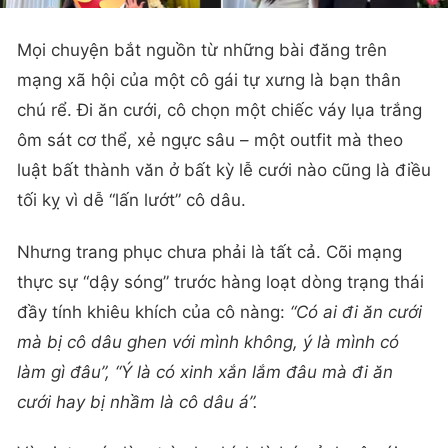
Mọi chuyện bắt nguồn từ những bài đăng trên
mạng xã hội của một cô gái tự xưng là bạn thân
chú rể. Đi ăn cưới, cô chọn một chiếc váy lụa trắng
ôm sát cơ thể, xẻ ngực sâu – một outfit mà theo
luật bất thành văn ở bất kỳ lễ cưới nào cũng là điều
tối kỵ vì dễ “lấn lướt” cô dâu.
Nhưng trang phục chưa phải là tất cả. Cõi mạng
thực sự “dậy sóng” trước hàng loạt dòng trạng thái
đầy tính khiêu khích của cô nàng:
“Có ai đi ăn cưới
mà bị cô dâu ghen với mình không, ý là mình có
làm gì đâu”, “Ý là có xinh xắn lắm đâu mà đi ăn
cưới hay bị nhầm là cô dâu á”.