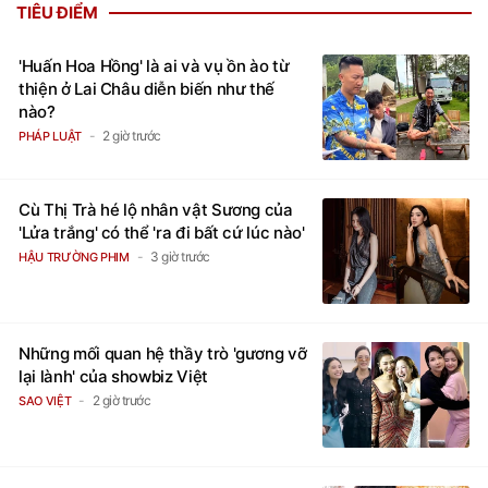
TIÊU ĐIỂM
'Huấn Hoa Hồng' là ai và vụ ồn ào từ
thiện ở Lai Châu diễn biến như thế
nào?
2 giờ trước
PHÁP LUẬT
Cù Thị Trà hé lộ nhân vật Sương của
'Lửa trắng' có thể 'ra đi bất cứ lúc nào'
3 giờ trước
HẬU TRƯỜNG PHIM
Những mối quan hệ thầy trò 'gương vỡ
lại lành' của showbiz Việt
2 giờ trước
SAO VIỆT