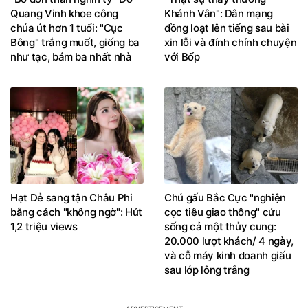
Quang Vinh khoe công
Khánh Vân": Dân mạng
chúa út hơn 1 tuổi: "Cục
đồng loạt lên tiếng sau bài
Bông" trắng muốt, giống ba
xin lỗi và đính chính chuyện
như tạc, bám ba nhất nhà
với Bốp
Hạt Dẻ sang tận Châu Phi
Chú gấu Bắc Cực "nghiện
bằng cách "không ngờ": Hút
cọc tiêu giao thông" cứu
1,2 triệu views
sống cả một thủy cung:
20.000 lượt khách/ 4 ngày,
và cỗ máy kinh doanh giấu
sau lớp lông trắng