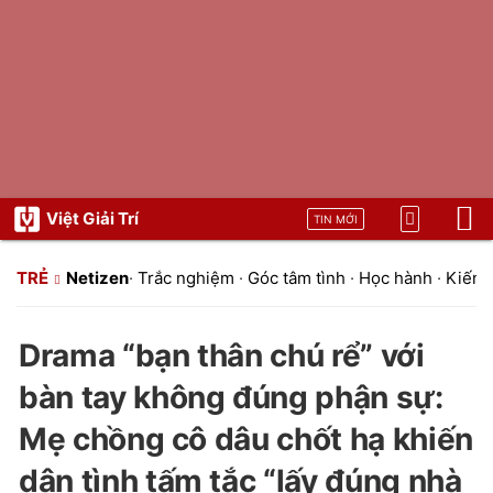
Việt Giải Trí
TIN MỚI
TRẺ
Netizen
·
Trắc nghiệm
·
Góc tâm tình
·
Học hành
·
Kiến t
Drama “bạn thân chú rể” với
bàn tay không đúng phận sự:
Mẹ chồng cô dâu chốt hạ khiến
dân tình tấm tắc “lấy đúng nhà