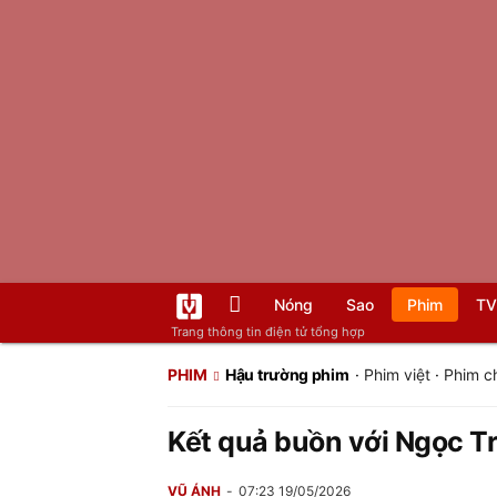
Nóng
Sao
Phim
TV
Trang thông tin điện tử tổng hợp
PHIM
Hậu trường phim
·
Phim việt
·
Phim c
Kết quả buồn với Ngọc T
VŨ ÁNH
07:23 19/05/2026