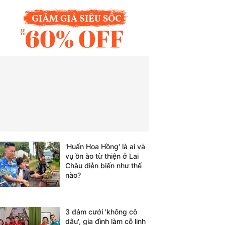
'Huấn Hoa Hồng' là ai và
vụ ồn ào từ thiện ở Lai
Châu diễn biến như thế
nào?
3 đám cưới 'không cô
dâu', gia đình làm cỗ linh