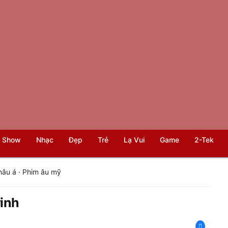
 Show
Nhạc
Đẹp
Trẻ
Lạ Vui
Game
2-Tek
hâu á
·
Phim âu mỹ
rinh