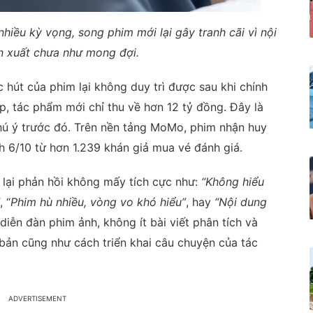
hiều kỳ vọng, song phim mới lại gây tranh cãi vì nội
n xuất chưa như mong đợi.
c hút của phim lại không duy trì được sau khi chính
p, tác phẩm mới chỉ thu về hơn 12 tỷ đồng. Đây là
hú ý trước đó. Trên nền tảng MoMo, phim nhận huy
h 6/10 từ hơn 1.239 khán giả mua vé đánh giá.
 lại phản hồi không mấy tích cực như:
“Không hiểu
, “
Phim hù nhiều, vòng vo khó hiểu”
, hay
“Nội dung
 diễn đàn phim ảnh, không ít bài viết phân tích và
 bản cũng như cách triển khai câu chuyện của tác