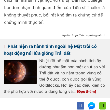
cách là nhà sinh vật học vũ trụ tại Đại học College
London nhận định quan điểm của Tiến sĩ Thaller là
không thuyết phục, bởi rất khó tìm ra chứng cứ để
chứng minh thực tế.
https://vtc.vn/hai-ngoai-
hanh-tinh-gan-trai-dat-co-the-
tung-chua-su-song-ar835234.html
Phát hiện ra hành tinh ngoài hệ Mặt trời có
hoạt động núi lửa giống Trái đất
Nhiệt độ bề mặt của hành tinh ấy
dường như ấm hơn một chút so với
Trái đất và nó nằm trong vùng có
thể ở được, còn được gọi là vùng
Goldilocks. Nơi ấy các điều kiện có
thể phù hợp với nước ở dạng lỏng và...