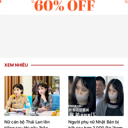
XEM NHIỀU
Nữ cán bộ Thái Lan lên
Người phụ nữ Nhật Bản bị
tiếng sau khi gây "bão
bắt sau hơn 2.000 lần "bom