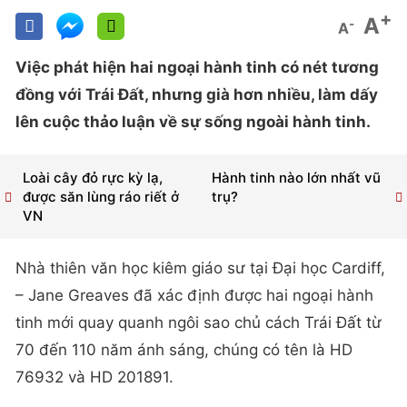
+
A
-
A
Việc phát hiện hai ngoại hành tinh có nét tương
đồng với Trái Đất, nhưng già hơn nhiều, làm dấy
lên cuộc thảo luận về sự sống ngoài hành tinh.
Loài cây đỏ rực kỳ lạ,
Hành tinh nào lớn nhất vũ
được săn lùng ráo riết ở
trụ?
VN
Nhà thiên văn học kiêm giáo sư tại Đại học Cardiff,
– Jane Greaves đã xác định được hai ngoại hành
tinh mới quay quanh ngôi sao chủ cách Trái Đất từ
70 đến 110 năm ánh sáng, chúng có tên là HD
76932 và HD 201891.