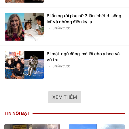
Bí ẩn người phụ nữ 3 lần 'chết đi sống
lại' và những điều kỳ lạ
3 tuần trước
Bí mật 'ngủ đông' mở lối cho y học và
vũ trụ
3 tuần trước
XEM THÊM
TIN NỔI BẬT