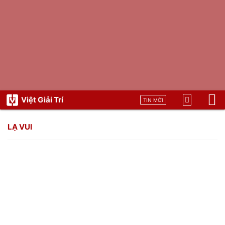
Việt Giải Trí
TIN MỚI
LẠ VUI