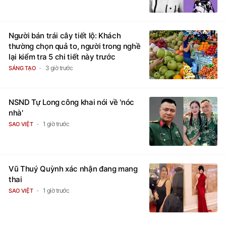
Người bán trái cây tiết lộ: Khách
thường chọn quả to, người trong nghề
lại kiểm tra 5 chi tiết này trước
3 giờ trước
SÁNG TẠO
NSND Tự Long công khai nói về 'nóc
nhà'
1 giờ trước
SAO VIỆT
Vũ Thuý Quỳnh xác nhận đang mang
thai
1 giờ trước
SAO VIỆT