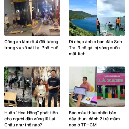
Công an làm rõ 4 đối tượng
Đi chụp ảnh ở bán đảo Sơn
trong vụ xô xát tại Phố Huế
Trà, 3 cô gái bị sóng cuốn
mất tích
Huấn "Hoa Hồng" phát tiền
Bảo mẫu thừa nhận bắn
cho người dân vùng lũ Lai
dây thun, đánh 2 trẻ mầm
Châu như thế nào?
non ở TPHCM