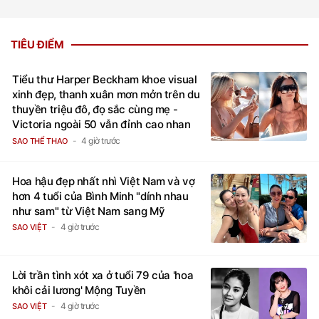
TIÊU ĐIỂM
Tiểu thư Harper Beckham khoe visual
xinh đẹp, thanh xuân mơn mởn trên du
thuyền triệu đô, đọ sắc cùng mẹ -
Victoria ngoài 50 vẫn đỉnh cao nhan
sắc
4 giờ trước
SAO THỂ THAO
Hoa hậu đẹp nhất nhì Việt Nam và vợ
hơn 4 tuổi của Bình Minh "dính nhau
như sam" từ Việt Nam sang Mỹ
4 giờ trước
SAO VIỆT
Lời trần tình xót xa ở tuổi 79 của 'hoa
khôi cải lương' Mộng Tuyền
4 giờ trước
SAO VIỆT