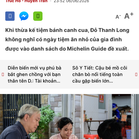
Trúc Hồ - Huyền Trân
23:52 06/06/2026
+
A
-
A
Khi thừa kế tiệm bánh canh cua, Đỗ Thanh Long
không nghĩ có ngày tiệm ăn nhỏ của gia đình
được vào danh sách do Michelin Guide đề xuất.
Diễn biến mới vụ phú bà
Sô Y Tiết: Cậu bé mồ côi
bắt ghen chồng với bạn
chăn bò nổi tiếng toàn
thân tên D.: Tài khoản...
cầu gặp biến lớn...