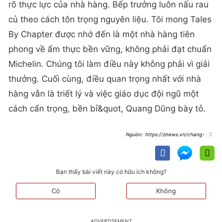
rõ thực lực của nhà hàng. Bếp trưởng luôn nấu rau
củ theo cách tôn trọng nguyên liệu. Tôi mong Tales
By Chapter được nhớ đến là một nhà hàng tiên
phong về ẩm thực bền vững, không phải đạt chuẩn
Michelin. Chúng tôi làm điều này không phải vì giải
thưởng. Cuối cùng, điều quan trọng nhất với nhà
hàng vẫn là triết lý và việc giáo dục đội ngũ một
cách cẩn trọng, bền bỉ&quot, Quang Dũng bày tỏ.
https://znews.vn/chang-
trai-nghi-lam-duoc-si-ke-thua-tiem-
banh-canh-michelin-cua-me-
post1657286.html
Bạn thấy bài viết này có hữu ích không?
Có
Không