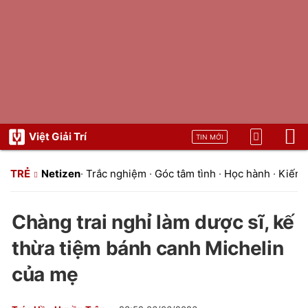
Việt Giải Trí
TIN MỚI
TRẺ
Netizen
·
Trắc nghiệm
·
Góc tâm tình
·
Học hành
·
Kiến t
Chàng trai nghỉ làm dược sĩ, kế
thừa tiệm bánh canh Michelin
của mẹ