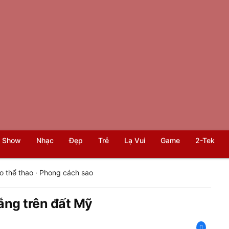
 Show
Nhạc
Đẹp
Trẻ
Lạ Vui
Game
2-Tek
o thể thao
·
Phong cách sao
ng trên đất Mỹ