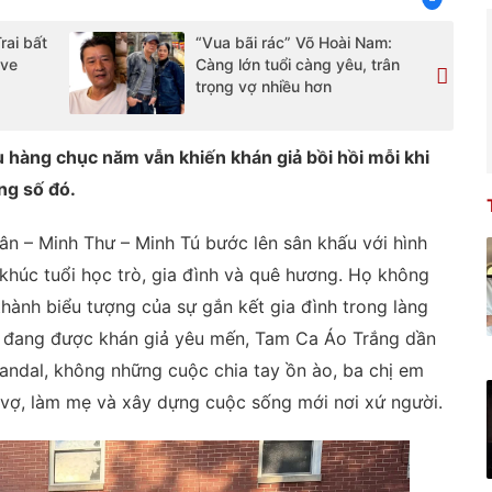
rai bất
“Vua bãi rác” Võ Hoài Nam:
ive
Càng lớn tuổi càng yêu, trân
trọng vợ nhiều hơn
u hàng chục năm vẫn khiến khán giả bồi hồi mỗi khi
ng số đó.
n – Minh Thư – Minh Tú bước lên sân khấu với hình
 khúc tuổi học trò, gia đình và quê hương. Họ không
thành biểu tượng của sự gắn kết gia đình trong làng
hi đang được khán giả yêu mến, Tam Ca Áo Trắng dần
candal, không những cuộc chia tay ồn ào, ba chị em
m vợ, làm mẹ và xây dựng cuộc sống mới nơi xứ người.