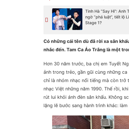
Tinh Hà “Say Hi”: Anh T
ngờ “phá luật”, tiết lộ L
Stage 1?
Có những cái tên dù đã rời xa sân khấ
nhắc đến. Tam Ca Áo Trắng là một tro
Hơn 30 năm trước, ba chị em Tuyết Ngâ
ảnh trong trẻo, gần gũi cùng những ca
chỉ là nhóm nhạc nổi tiếng mà còn trở 
nhạc Việt những năm 1990. Thế rồi, k
rút lui khỏi ánh đèn sân khấu. Không s
lặng lẽ bước sang hành trình khác: là