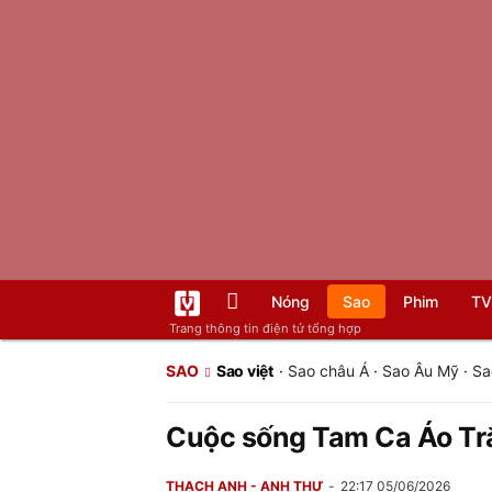
Nóng
Sao
Phim
TV
Trang thông tin điện tử tổng hợp
SAO
Sao việt
·
Sao châu Á
·
Sao Âu Mỹ
·
Sa
Cuộc sống Tam Ca Áo Trắ
THẠCH ANH - ANH THƯ
22:17 05/06/2026