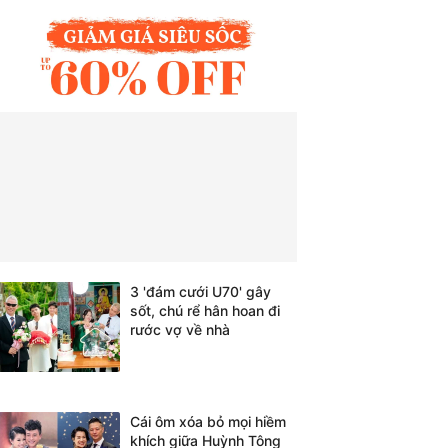
3 'đám cưới U70' gây
sốt, chú rể hân hoan đi
rước vợ về nhà
Cái ôm xóa bỏ mọi hiềm
khích giữa Huỳnh Tông