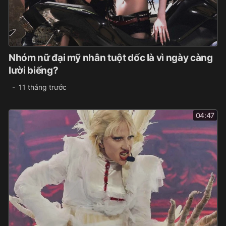
Nhóm nữ đại mỹ nhân tuột dốc là vì ngày càng
lười biếng?
11 tháng trước
04:47