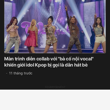
Màn trình diễn collab với "bà cố nội vocal"
khiến giới idol Kpop bị gọi là dân hát bè
11 tháng trước