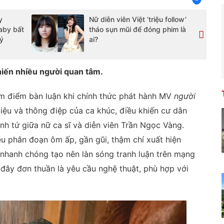
y
Nữ diễn viên Việt ‘triệu follow’
aby bất
tháo sụn mũi để đóng phim là
 ý
ai?
khiến nhiều người quan tâm.
âm điểm bàn luận khi chính thức phát hành MV
người
điệu và thông điệp của ca khúc, điều khiến cư dân
ình tứ giữa nữ ca sĩ và diễn viên Trần Ngọc Vàng.
ều phân đoạn ôm ấp, gần gũi, thậm chí xuất hiện
nhanh chóng tạo nên làn sóng tranh luận trên mạng
 đây đơn thuần là yêu cầu nghệ thuật, phù hợp với