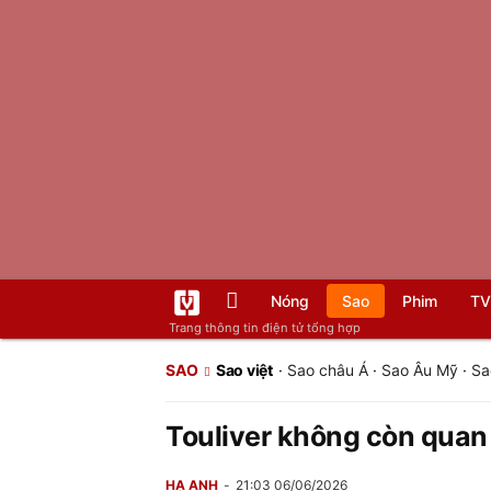
Nóng
Sao
Phim
TV
Trang thông tin điện tử tổng hợp
SAO
Sao việt
·
Sao châu Á
·
Sao Âu Mỹ
·
Sa
Touliver không còn quan
HẠ ANH
21:03 06/06/2026