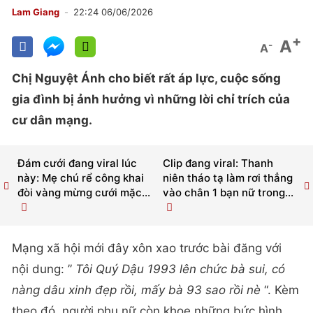
Lam Giang
22:24 06/06/2026
+
A
-
A
Chị Nguyệt Ánh cho biết rất áp lực, cuộc sống
gia đình bị ảnh hưởng vì những lời chỉ trích của
cư dân mạng.
Đám cưới đang viral lúc
Clip đang viral: Thanh
này: Mẹ chú rể công khai
niên tháo tạ làm rơi thẳng
đòi vàng mừng cưới mặc...
vào chân 1 bạn nữ trong...
Mạng xã hội mới đây xôn xao trước bài đăng với
nội dung: ”
Tôi Quý Dậu 1993 lên chức bà sui, có
nàng dâu xinh đẹp rồi, mấy bà 93 sao rồi nè
“. Kèm
theo đó, người phụ nữ còn khoe những bức hình