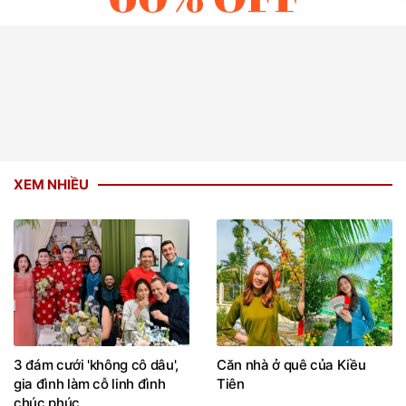
XEM NHIỀU
3 đám cưới 'không cô dâu',
Căn nhà ở quê của Kiều
gia đình làm cỗ linh đình
Tiên
chúc phúc