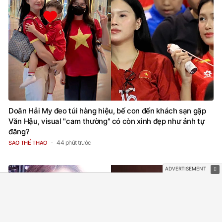
Doãn Hải My đeo túi hàng hiệu, bế con đến khách sạn gặp
Văn Hậu, visual "cam thường" có còn xinh đẹp như ảnh tự
đăng?
44 phút trước
SAO THỂ THAO