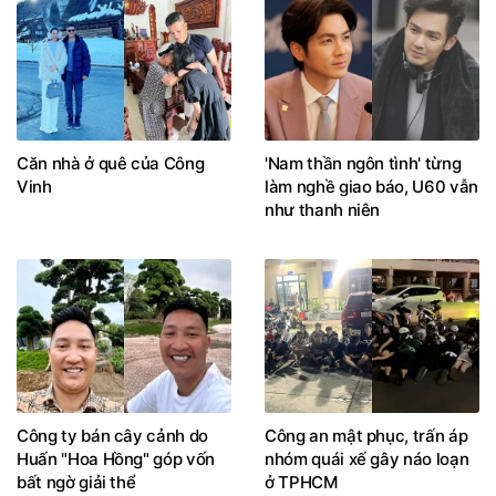
Căn nhà ở quê của Công
'Nam thần ngôn tình' từng
Vinh
làm nghề giao báo, U60 vẫn
như thanh niên
Công ty bán cây cảnh do
Công an mật phục, trấn áp
Huấn "Hoa Hồng" góp vốn
nhóm quái xế gây náo loạn
bất ngờ giải thể
ở TPHCM