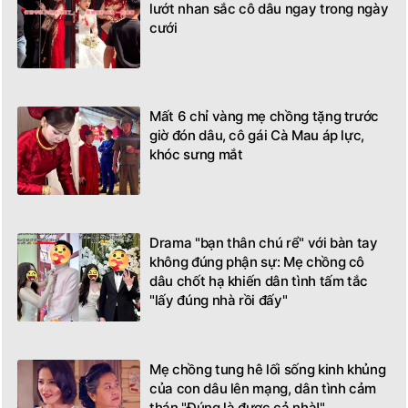
lướt nhan sắc cô dâu ngay trong ngày
cưới
Mất 6 chỉ vàng mẹ chồng tặng trước
giờ đón dâu, cô gái Cà Mau áp lực,
khóc sưng mắt
Drama "bạn thân chú rể" với bàn tay
không đúng phận sự: Mẹ chồng cô
dâu chốt hạ khiến dân tình tấm tắc
"lấy đúng nhà rồi đấy"
Mẹ chồng tung hê lối sống kinh khủng
của con dâu lên mạng, dân tình cảm
thán "Đúng là được cả nhà!"