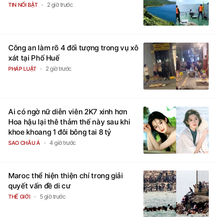
2 giờ trước
TIN NỔI BẬT
Công an làm rõ 4 đối tượng trong vụ xô
xát tại Phố Huế
2 giờ trước
PHÁP LUẬT
Ai có ngờ nữ diễn viên 2K7 xinh hơn
Hoa hậu lại thê thảm thế này sau khi
khoe khoang 1 đôi bông tai 8 tỷ
4 giờ trước
SAO CHÂU Á
Maroc thể hiện thiện chí trong giải
quyết vấn đề di cư
5 giờ trước
THẾ GIỚI