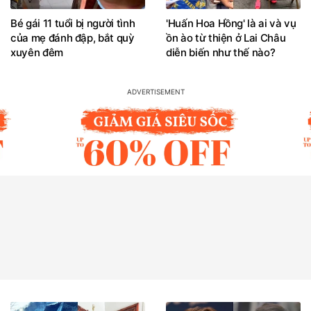
Bé gái 11 tuổi bị người tình
'Huấn Hoa Hồng' là ai và vụ
của mẹ đánh đập, bắt quỳ
ồn ào từ thiện ở Lai Châu
xuyên đêm
diễn biến như thế nào?