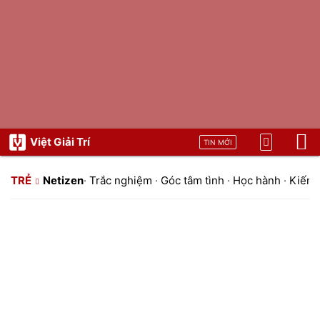
Việt Giải Trí
TIN MỚI
TRẺ
Netizen
·
Trắc nghiệm
·
Góc tâm tình
·
Học hành
·
Kiến t