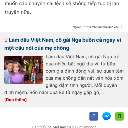
muốn câu chuyện sai lệch sẽ không tiếp tục bị lan
truyền nữa.
https://phunumoi.net.vn/xon
-xao-bai-dang-nguoi-phu-nu-sinh-
nam-1993-da-len-chuc-me-chong-
chinh-chu-len-tieng-d355670.html
Làm dâu Việt Nam, cô gái Nga buồn cả ngày vì
một câu nói của mẹ chồng
Làm dâu Việt Nam, cô gái Nga trải
qua nhiều bất ngờ thú vị, từ bữa
cơm gia đình đông vui, sự quan tâm
của mẹ chồng đến nét văn hóa xóm
giềng đậm tình người. Mối duyên
định mệnh. Bốn năm qua kể từ ngày gặp gỡ,...
Bạn thấy bài viết này có hữu ích không?