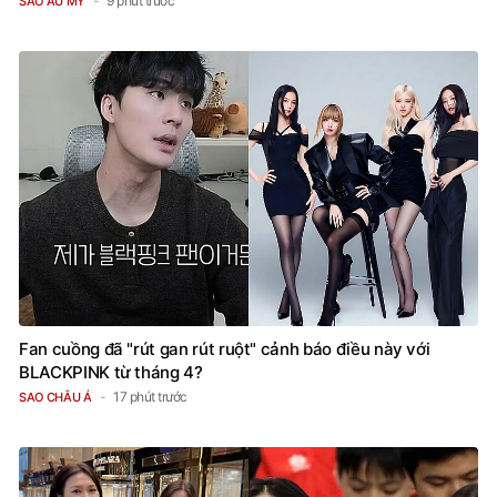
9 phút trước
SAO ÂU MỸ
Fan cuồng đã "rút gan rút ruột" cảnh báo điều này với
BLACKPINK từ tháng 4?
17 phút trước
SAO CHÂU Á