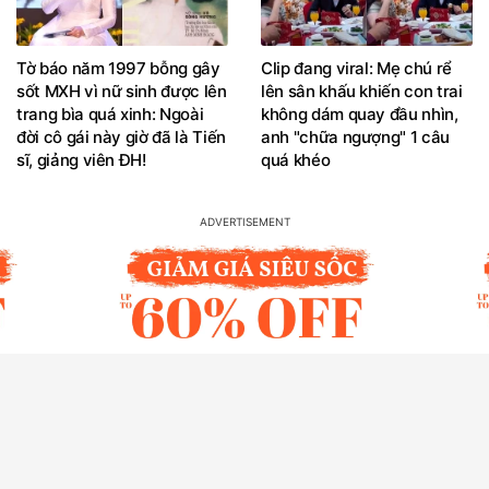
Tờ báo năm 1997 bỗng gây
Clip đang viral: Mẹ chú rể
sốt MXH vì nữ sinh được lên
lên sân khấu khiến con trai
trang bìa quá xinh: Ngoài
không dám quay đầu nhìn,
đời cô gái này giờ đã là Tiến
anh "chữa ngượng" 1 câu
sĩ, giảng viên ĐH!
quá khéo