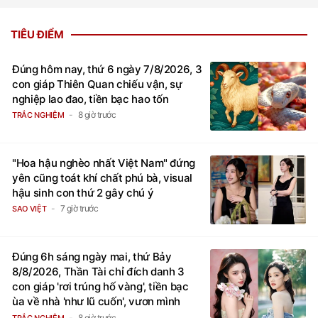
TIÊU ĐIỂM
Đúng hôm nay, thứ 6 ngày 7/8/2026, 3
con giáp Thiên Quan chiếu vận, sự
nghiệp lao đao, tiền bạc hao tốn
8 giờ trước
TRẮC NGHIỆM
"Hoa hậu nghèo nhất Việt Nam" đứng
yên cũng toát khí chất phú bà, visual
hậu sinh con thứ 2 gây chú ý
7 giờ trước
SAO VIỆT
Đúng 6h sáng ngày mai, thứ Bảy
8/8/2026, Thần Tài chỉ đích danh 3
con giáp 'rơi trúng hố vàng', tiền bạc
ùa về nhà 'như lũ cuốn', vươn mình
thành đại gia trong phút chốc
8 giờ trước
TRẮC NGHIỆM