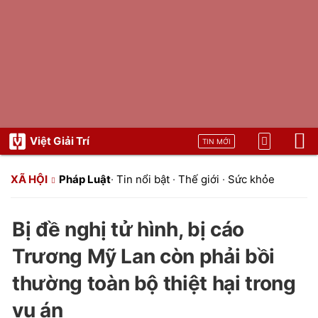
Việt Giải Trí
TIN MỚI
XÃ HỘI
Pháp Luật
·
Tin nổi bật
·
Thế giới
·
Sức khỏe
Bị đề nghị tử hình, bị cáo
Trương Mỹ Lan còn phải bồi
thường toàn bộ thiệt hại trong
vụ án