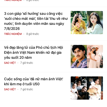
3 con giáp 'số hưởng' sau công việc
'xuôi chèo mát mái', tiền tài 'thu về như
nước', tình duyên viên mãn sau ngày
7/8/2026
8 giờ trước
TRẮC NGHIỆM
Vẻ đẹp lãng tử của Phó chủ tịch Hội
Điện ảnh Việt Nam khiến nữ đại gia
yêu suốt 20 năm
7 giờ trước
SAO VIỆT
Cuộc sống của 'đả nữ màn ảnh Việt'
khi làm mẹ ở tuổi U50
7 giờ trước
SAO VIỆT