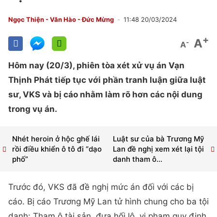
Ngọc Thiện - Văn Hào - Đức Mừng
11:48 20/03/2024
+
A
-
A
Hôm nay (20/3), phiên tòa xét xử vụ án Vạn
Thịnh Phát tiếp tục với phần tranh luận giữa luật
sư, VKS và bị cáo nhằm làm rõ hơn các nội dung
trong vụ án.
Nhét heroin ở hộc ghế lái
Luật sư của bà Trương Mỹ
rồi điều khiển ô tô đi “dạo
Lan đề nghị xem xét lại tội
phố”
danh tham ô...
Trước đó, VKS đã đề nghị mức án đối với các bị
cáo. Bị cáo Trương Mỹ Lan tử hình chung cho ba tội
danh: Tham ô tài sản, đưa hối lộ, vi phạm quy định