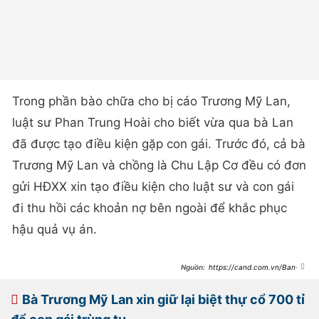
Trong phần bào chữa cho bị cáo Trương Mỹ Lan,
luật sư Phan Trung Hoài cho biết vừa qua bà Lan
đã được tạo điều kiện gặp con gái. Trước đó, cả bà
Trương Mỹ Lan và chồng là Chu Lập Cơ đều có đơn
gửi HĐXX xin tạo điều kiện cho luật sư và con gái
đi thu hồi các khoản nợ bên ngoài để khắc phục
hậu quả vụ án.
https://cand.com.vn/Ban-
tin-113/bi-de-nghi-tu-hinh-bi-cao-
truong-my-lan-con-phai-boi-
thuong-toan-bo-thiet-hai-trong-vu-
Bà Trương Mỹ Lan xin giữ lại biệt thự cổ 700 tỉ
an-i725808/