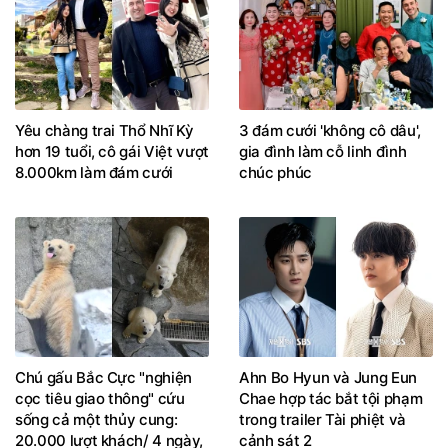
Yêu chàng trai Thổ Nhĩ Kỳ
3 đám cưới 'không cô dâu',
hơn 19 tuổi, cô gái Việt vượt
gia đình làm cỗ linh đình
8.000km làm đám cưới
chúc phúc
Chú gấu Bắc Cực "nghiện
Ahn Bo Hyun và Jung Eun
cọc tiêu giao thông" cứu
Chae hợp tác bắt tội phạm
sống cả một thủy cung:
trong trailer Tài phiệt và
20.000 lượt khách/ 4 ngày,
cảnh sát 2