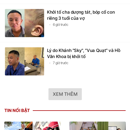
Khởi tố cha dượng tát, bóp cổ con
riêng 3 tuổi của vợ
6 giờ trước
Lý do Khánh "Sky", "Vua Quạt" và Hồ
Văn Khoa bị khởi tố
7 giờ trước
XEM THÊM
TIN NỔI BẬT