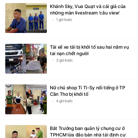
Khánh Sky, Vua Quạt và cái giá của
những màn livestream 'câu view'
1 giờ trước
Tài xế xe tải bị khởi tố sau hai năm vụ
tai nạn chết người
3 giờ trước
Nữ chủ shop Ti Ti-Sy nổi tiếng ở TP
Cần Thơ bị khởi tố
4 giờ trước
Bắt Trưởng ban quản lý chung cư ở
TPHCM lừa đảo bán nhà tái định cư