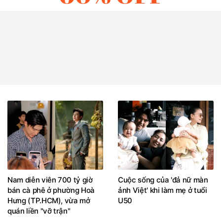
Nam diễn viên 700 tỷ giờ
Cuộc sống của 'đả nữ màn
bán cà phê ở phường Hoà
ảnh Việt' khi làm mẹ ở tuổi
Hưng (TP.HCM), vừa mở
U50
quán liền "vỡ trận"