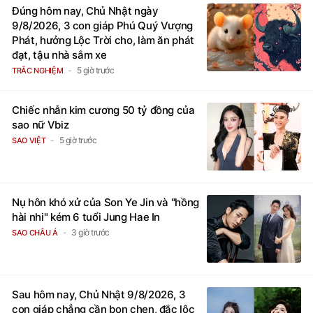
Đúng hôm nay, Chủ Nhật ngày
9/8/2026, 3 con giáp Phú Quý Vượng
Phát, hưởng Lộc Trời cho, làm ăn phát
đạt, tậu nhà sắm xe
5 giờ trước
TRẮC NGHIỆM
Chiếc nhẫn kim cương 50 tỷ đồng của
sao nữ Vbiz
5 giờ trước
SAO VIỆT
Nụ hôn khó xử của Son Ye Jin và "hồng
hài nhi" kém 6 tuổi Jung Hae In
3 giờ trước
SAO CHÂU Á
Sau hôm nay, Chủ Nhật 9/8/2026, 3
con giáp chẳng cần bon chen, đắc lộc