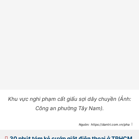
Khu vực nghi phạm cất giấu sợi dây chuyền (Ảnh:
Công an phường Tây Nam).
https://dantri.com.vn/phap-
luat/bat-giu-ga-dan-ong-cuop-giat-
soi-day-chuyen-3-chi-o-tphcm-
20260607111347977.htm
30 phút tóm kẻ cướp giật điện thoại ở TPHCM