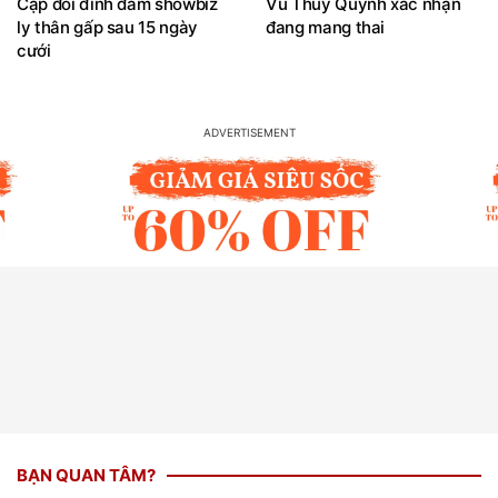
Cặp đôi đình đám showbiz
Vũ Thuý Quỳnh xác nhận
ly thân gấp sau 15 ngày
đang mang thai
cưới
BẠN QUAN TÂM?