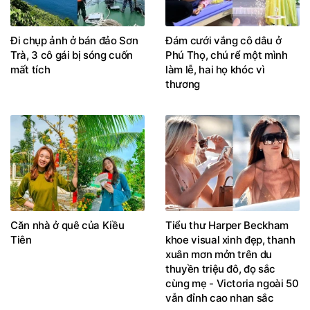
Đi chụp ảnh ở bán đảo Sơn
Đám cưới vắng cô dâu ở
Trà, 3 cô gái bị sóng cuốn
Phú Thọ, chú rể một mình
mất tích
làm lễ, hai họ khóc vì
thương
Căn nhà ở quê của Kiều
Tiểu thư Harper Beckham
Tiên
khoe visual xinh đẹp, thanh
xuân mơn mởn trên du
thuyền triệu đô, đọ sắc
cùng mẹ - Victoria ngoài 50
vẫn đỉnh cao nhan sắc