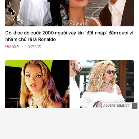
Dở khóc dở cười: 2000 người vây kín "đột nhập" đám cưới vì
nhầm chú rể là Ronaldo
1 giờ trước
NETIZEN