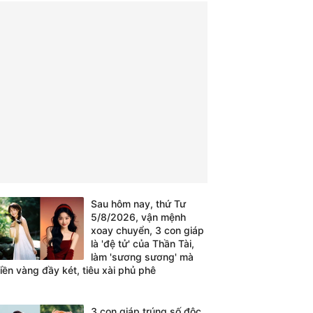
Sau hôm nay, thứ Tư
5/8/2026, vận mệnh
xoay chuyển, 3 con giáp
là 'đệ tử' của Thần Tài,
làm 'sương sương' mà
tiền vàng đầy két, tiêu xài phủ phê
3 con giáp trúng số độc