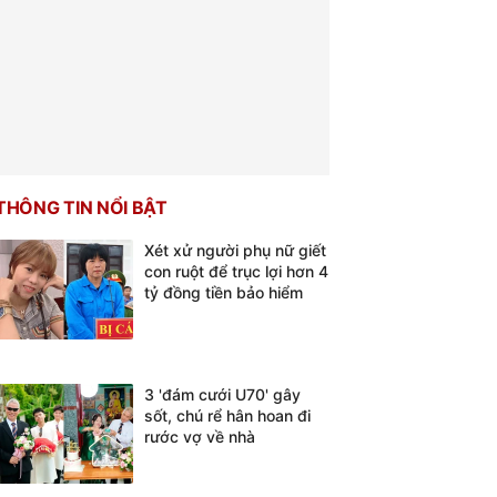
THÔNG TIN NỔI BẬT
Xét xử người phụ nữ giết
con ruột để trục lợi hơn 4
tỷ đồng tiền bảo hiểm
3 'đám cưới U70' gây
sốt, chú rể hân hoan đi
rước vợ về nhà