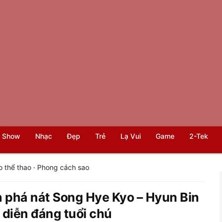
 Show
Nhạc
Đẹp
Trẻ
Lạ Vui
Game
2-Tek
o thể thao
·
Phong cách sao
n phá nát Song Hye Kyo – Hyun Bin
 diễn đáng tuổi chú