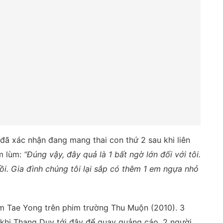
ã xác nhận đang mang thai con thứ 2 sau khi liên
ùm lùm:
“Đúng vậy, đây quả là 1 bất ngờ lớn đối với tôi.
rồi. Gia đình chúng tôi lại sắp có thêm 1 em ngựa nhỏ
m Tae Yong trên phim trường Thu Muộn (2010). 3
 khi Thang Duy tới đây để quay quảng cáo. 2 người