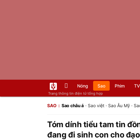
Nóng
Sao
Phim
TV
Trang thông tin điện tử tổng hợp
SAO
Sao châu á
·
Sao việt
·
Sao Âu Mỹ
·
Sa
Tóm dính tiểu tam tin đồ
đang đi sinh con cho đạo