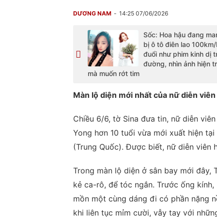
DƯƠNG NAM
14:25 07/06/2026
Sốc: Hoa hậu đang man
bị ô tô điên lao 100km/
đuổi như phim kinh dị t
đường, nhìn ảnh hiện 
mà muốn rớt tim
Màn lộ diện mới nhất của nữ diễn viên
Chiều 6/6, tờ Sina đưa tin, nữ diễn vi
Yong hơn 10 tuổi vừa mới xuất hiện tạ
(Trung Quốc). Được biết, nữ diễn viên 
Trong màn lộ diện ở sân bay mới đây,
kẻ ca-rô, để tóc ngắn. Trước ống kính,
mồn một cùng dáng đi có phần nặng nề 
khi liên tục mỉm cười, vẫy tay với nhữ