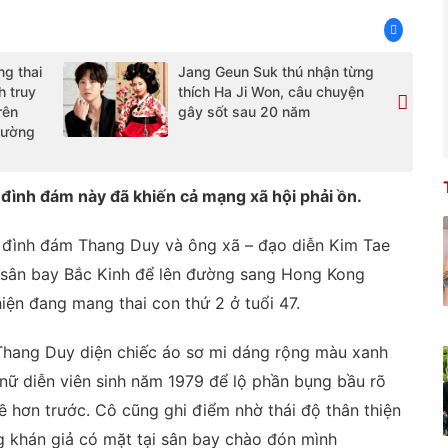
g thai
Jang Geun Suk thú nhận từng
h truy
thích Ha Ji Won, câu chuyện
rên
gây sốt sau 20 năm
trường
 đình đám này đã khiến cả mạng xã hội phải ồn.
ên đình đám Thang Duy và ông xã – đạo diễn Kim Tae
i sân bay Bắc Kinh để lên đường sang Hong Kong
hiện đang mang thai con thứ 2 ở tuổi 47.
 Thang Duy diện chiếc áo sơ mi dáng rộng màu xanh
 nữ diễn viên sinh năm 1979 để lộ phần bụng bầu rõ
hơn trước. Cô cũng ghi điểm nhờ thái độ thân thiện
ng khán giả có mặt tại sân bay chào đón mình