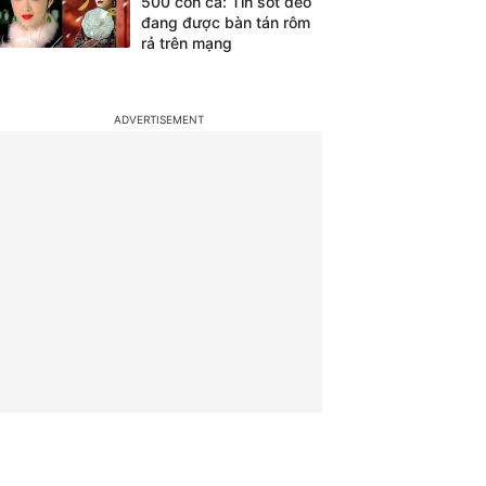
500 con cá: Tin sốt dẻo
đang được bàn tán rôm
rả trên mạng