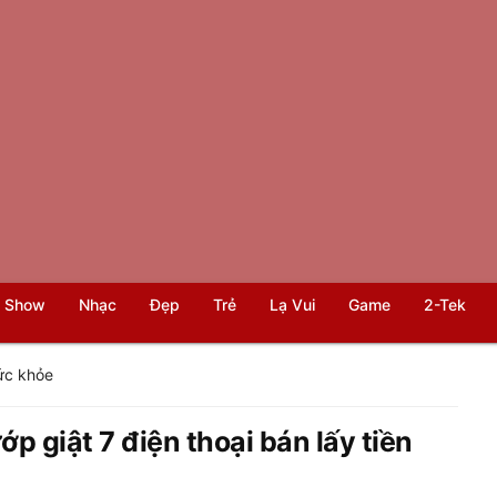
 Show
Nhạc
Đẹp
Trẻ
Lạ Vui
Game
2-Tek
ức khỏe
p giật 7 điện thoại bán lấy tiền