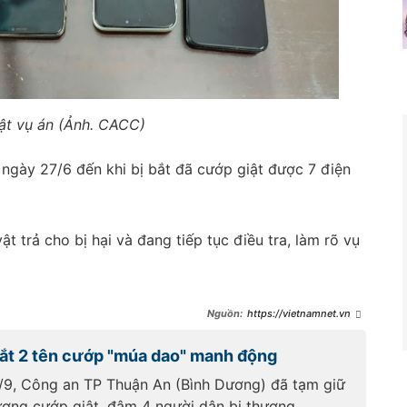
ật vụ án (Ảnh. CACC)
 ngày 27/6 đến khi bị bắt đã cướp giật được 7 điện
t trả cho bị hại và đang tiếp tục điều tra, làm rõ vụ
https://vietnamnet.vn/co
n-nghien-mot-tuan-cuop-giat-
7-dien-thoai-ban-lay-tien-mua-
bắt 2 tên cướp "múa dao" manh động
ma-tuy-2418002.html
/9, Công an TP Thuận An (Bình Dương) đã tạm giữ
tượng cướp giật, đâm 4 người dân bị thương.