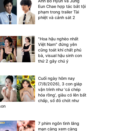
Ahn Bo Hyun và Jung
Eun Chae hợp tác bắt tội
phạm trong trailer Tài
phiệt và cảnh sát 2
"Hoa hậu nghèo nhất
Việt Nam" đứng yên
cũng toát khí chất phú
bà, visual hậu sinh con
thứ 2 gây chú ý
Cuối ngày hôm nay
(7/8/2026), 3 con giáp
vận trình như 'cá chép
hóa rồng', giàu có lên bất
chấp, số đỏ chót như
son
7 phim ngôn tình lãng
mạn càng xem càng