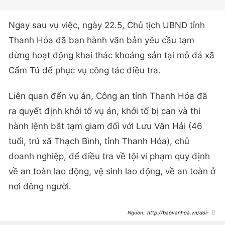
Ngay sau vụ việc, ngày 22.5, Chủ tịch UBND tỉnh
Thanh Hóa đã ban hành văn bản yêu cầu tạm
dừng hoạt động khai thác khoáng sản tại mỏ đá xã
Cẩm Tú để phục vụ công tác điều tra.
Liên quan đến vụ án, Công an tỉnh Thanh Hóa đã
ra quyết định khởi tố vụ án, khởi tố bị can và thi
hành lệnh bắt tạm giam đối với Lưu Văn Hải (46
tuổi, trú xã Thạch Bình, tỉnh Thanh Hóa), chủ
doanh nghiệp, để điều tra về tội vi phạm quy định
về an toàn lao động, vệ sinh lao động, về an toàn ở
nơi đông người.
http://baovanhoa.vn/doi-
song/thanh-hoa-tiep-tuc-dung-
khai-thac-mo-da-sau-vu-3-cong-