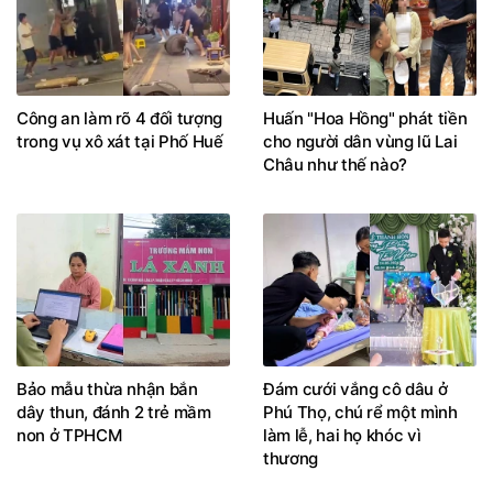
Công an làm rõ 4 đối tượng
Huấn "Hoa Hồng" phát tiền
trong vụ xô xát tại Phố Huế
cho người dân vùng lũ Lai
Châu như thế nào?
Bảo mẫu thừa nhận bắn
Đám cưới vắng cô dâu ở
dây thun, đánh 2 trẻ mầm
Phú Thọ, chú rể một mình
non ở TPHCM
làm lễ, hai họ khóc vì
thương