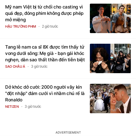
Mỹ nam Việt bị từ chối cho casting vì
quá đẹp, đóng phim không được phép
mở miệng
2 giờ trước
HẬU TRƯỜNG PHIM
Tang lễ nam ca sĩ 8X được tìm thấy tử
vong dưới sông: Mẹ già - bạn gái khóc
nghẹn, dàn sao thất thần đến tiễn biệt
3 giờ trước
SAO CHÂU Á
Dở khóc dở cười: 2000 người vây kín
"đột nhập" đám cưới vì nhầm chú rể là
Ronaldo
3 giờ trước
NETIZEN