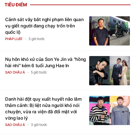
TIÊU ĐIỂM
Cảnh sát vây bắt nghi phạm liên quan
vụ giết người đang chạy trốn trên
quốc lộ
3 giờ trước
PHÁP LUẬT
Nụ hôn khó xử của Son Ye Jin và "hồng
hài nhi" kém 6 tuổi Jung Hae In
5 giờ trước
SAO CHÂU Á
Danh hài đột quỵ xuất huyết não lâm
thảm cảnh: Bị liệt nửa người khó nói
chuyện, vừa ra viện đã đối mặt với
vòng lao lý
3 giờ trước
SAO CHÂU Á