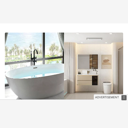
Bồn tắm từng là biểu tượng sang trọng, nay lại bị nhiều gia
đình loại bỏ vì 4 bất tiện khó ngờ
2 giờ trước
SÁNG TẠO