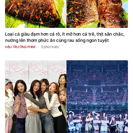
Loại cá giàu đạm hơn cá rô, ít mỡ hơn cá trê, thịt săn chắc,
nướng lên thơm phức ăn cùng rau sống ngon tuyệt
5 phút trước
HẬU TRƯỜNG PHIM