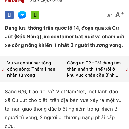
Hải Dương
21:06 06/06/2026
+
A
-
A
Đang lưu thông trên quốc lộ 14, đoạn qua xã Cư
Jút (Đắk Nông), xe container bất ngờ va chạm với
xe công nông khiến ít nhất 3 người thương vong.
Vụ xe container tông
Công an TPHCM đang tìm
công nông: Thêm 1 nạn
thân nhân thi thể trôi ở
nhân tử vong
khu vực chân cầu Bình...
Sáng 6/6, trao đổi với VietNamNet, một lãnh đạo
xã Cư Jút cho biết, trên địa bàn vừa xảy ra một vụ
tai nạn giao thông đặc biệt nghiêm trọng khiến 3
người tử vong, 2 người bị thương nặng phải cấp
cứu.