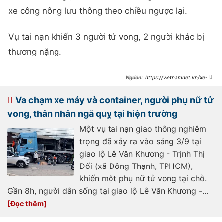
xe công nông lưu thông theo chiều ngược lại.
Vụ tai nạn khiến 3 người tử vong, 2 người khác bị
thương nặng.
https://vietnamnet.vn/xe-
container-tong-xe-may-cay-nhieu-
nguoi-tu-vong-2523199.html
Va chạm xe máy và container, người phụ nữ tử
vong, thân nhân ngã quỵ tại hiện trường
Một vụ tai nạn giao thông nghiêm
trọng đã xảy ra vào sáng 3/9 tại
giao lộ Lê Văn Khương - Trịnh Thị
Dối (xã Đông Thạnh, TPHCM),
khiến một phụ nữ tử vong tại chỗ.
Gần 8h, người dân sống tại giao lộ Lê Văn Khương -...