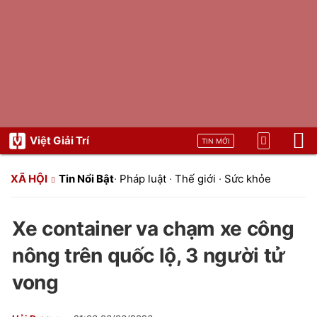
Việt Giải Trí
TIN MỚI
XÃ HỘI
Tin Nổi Bật
·
Pháp luật
·
Thế giới
·
Sức khỏe
Xe container va chạm xe công
nông trên quốc lộ, 3 người tử
vong