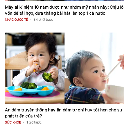
Mấy ai kỉ niệm 10 năm được như nhóm mỹ nhân này: Chịu lỗ
vốn để tái hợp, đưa thẳng bài hát lên top 1 cả nước
34 phút trước
NHẠC QUỐC TẾ
Ăn dặm truyền thống hay ăn dặm tự chỉ huy tốt hơn cho sự
phát triển của trẻ?
1 giờ trước
SỨC KHỎE