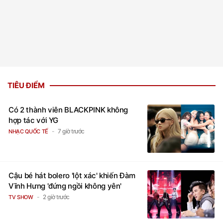
TIÊU ĐIỂM
Có 2 thành viên BLACKPINK không
hợp tác với YG
7 giờ trước
NHẠC QUỐC TẾ
Cậu bé hát bolero 'lột xác' khiến Đàm
Vĩnh Hưng 'đứng ngồi không yên'
2 giờ trước
TV SHOW