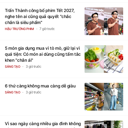
Trấn Thành công bố phim Tết 2027,
nghe tên ai cũng quả quyết "chắc
chắn là siêu phẩm"
7 giờ trước
HẬU TRƯỜNG PHIM
5 món gia dụng mua vì tò mò, giữ lại vì
quá tiện: Có món ai dùng cũng tấm tắc
khen "chân ái"
3 giờ trước
SÁNG TẠO
6 thứ càng không mua càng dễ giàu
3 giờ trước
SÁNG TẠO
Vì sao ngày càng nhiều gia đình không