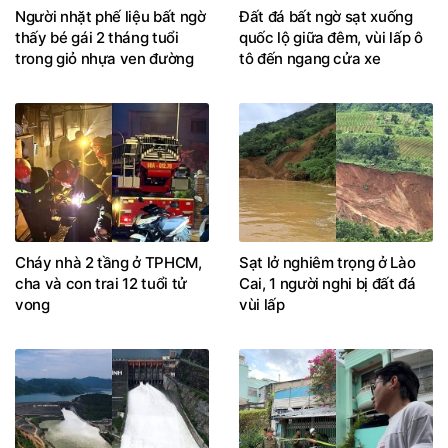
Người nhặt phế liệu bất ngờ
Đất đá bất ngờ sạt xuống
thấy bé gái 2 tháng tuổi
quốc lộ giữa đêm, vùi lấp ô
trong giỏ nhựa ven đường
tô đến ngang cửa xe
Cháy nhà 2 tầng ở TPHCM,
Sạt lở nghiêm trọng ở Lào
cha và con trai 12 tuổi tử
Cai, 1 người nghi bị đất đá
vong
vùi lấp