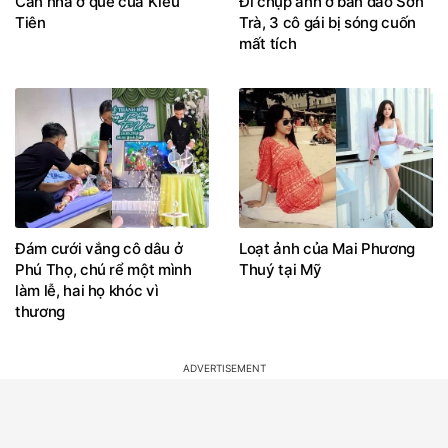
Căn nhà ở quê của Kiều
Đi chụp ảnh ở bán đảo Sơn
Tiên
Trà, 3 cô gái bị sóng cuốn
mất tích
Đám cưới vắng cô dâu ở
Loạt ảnh của Mai Phương
Phú Thọ, chú rể một mình
Thuý tại Mỹ
làm lễ, hai họ khóc vì
thương