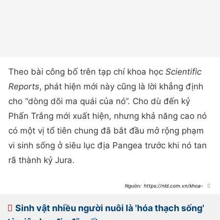
Theo bài công bố trên tạp chí khoa học
Scientific
Reports
, phát hiện mới này cũng là lời khẳng định
cho “dòng dõi ma quái của nó”. Cho dù đến kỷ
Phấn Trắng mới xuất hiện, nhưng khả năng cao nó
có một vị tổ tiên chung đã bắt đầu mở rộng phạm
vi sinh sống ở siêu lục địa Pangea trước khi nó tan
rã thành kỷ Jura.
https://nld.com.vn/khoa-
hoc/nhat-ban-phat-hien-da-dieu-
lai-khung-long-121-trieu-tuoi-
20230921092526536.htm
Sinh vật nhiều người nuôi là 'hóa thạch sống'