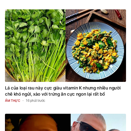
12 phút trước
SAO CHÂU Á
Lá của loại rau này cực giàu vitamin K nhưng nhiều người
chê khó ngửi, xào với trứng ăn cực ngon lại rất bổ
16 phút trước
ẨM THỰC