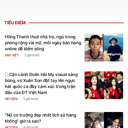
TIÊU ĐIỂM
Hồng Thanh thuê nhà trọ, ngủ trong
phòng rộng vài m2, mỗi ngày bán hàng
online để kiếm sống
3 giờ trước
SAO VIỆT
Cận cảnh Doãn Hải My visual sáng
bừng, vợ Xuân Son đặt tay lên ngực
hát quốc ca đầy cảm xúc trong trận
đấu của ĐT Việt Nam
5 giờ trước
NETIZEN
"Nữ cơ trưởng đẹp nhất lịch sử hàng
không" giờ ra sao?