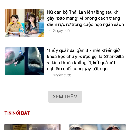
Nữ cán bộ Thái Lan lên tiếng sau khi
gây "bão mạng" vì phong cách trang
điểm rực rỡ trong cuộc họp ngân sách
2 ngày trước
'Thủy quái' dài gần 3,7 mét khiến giới
khoa học chú ý: Được gọi là 'Sharkzilla'
vì kích thước khổng lồ, kết quả xét
nghiệm cuối cùng gây bất ngờ
6 ngày trước
XEM THÊM
TIN NỔI BẬT