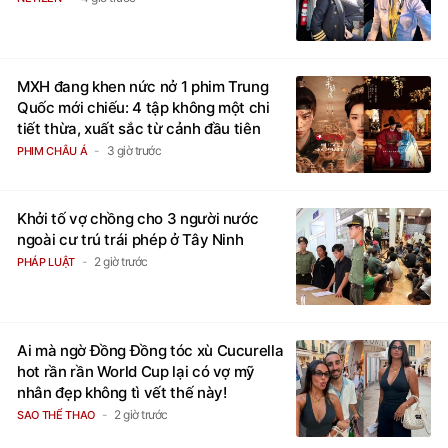
4 giờ trước
NETIZEN
MXH đang khen nức nở 1 phim Trung
Quốc mới chiếu: 4 tập không một chi
tiết thừa, xuất sắc từ cảnh đầu tiên
3 giờ trước
PHIM CHÂU Á
Khởi tố vợ chồng cho 3 người nước
ngoài cư trú trái phép ở Tây Ninh
2 giờ trước
PHÁP LUẬT
Ai mà ngờ Đồng Đồng tóc xù Cucurella
hot rần rần World Cup lại có vợ mỹ
nhân đẹp không tì vết thế này!
2 giờ trước
SAO THỂ THAO