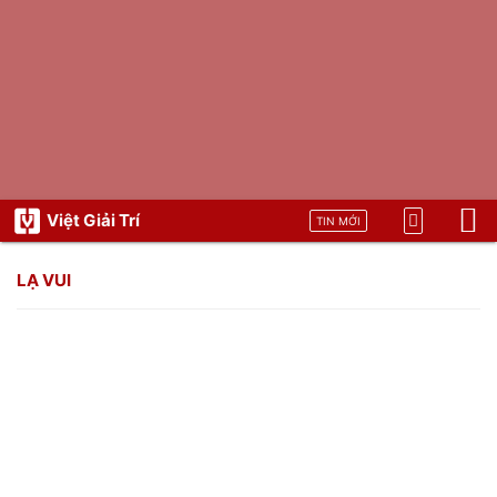
Việt Giải Trí
TIN MỚI
LẠ VUI