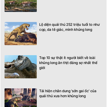
Anh: Xuất hiện quái thú khổng lồ chưa
từng biết
Lộ diện quái thú 252 triệu tuổi to như
cọp, da tê giác, mình khủng long
Top 10 sự thật ít người biết về loài
khủng long ăn thịt đáng sợ nhất thế
giới
Tái hiện chân dung 'sởn gai ốc' của
quái thú xưa hơn khủng long