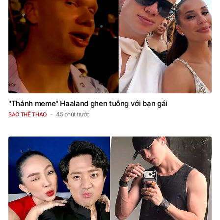
"Thánh meme" Haaland ghen tuông với bạn gái
45 phút trước
SAO THỂ THAO