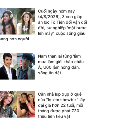
Cuối ngày hôm nay
(4/8/2026), 3 con giáp
ăn lộc Tổ Tiên đổi vận đổi
đời, sự nghiệp 'một bước
lên mây', cuộc sống giàu
sang hơn người
Nam thần lai từng 'làm
mưa làm gió' khắp châu
Á, U60 làm nông dân,
sống ẩn dật
Căn nhà lụp xụp ở quê
của "lọ lem showbiz" lấy
đại gia hơn 22 tuổi, mỗi
tháng được phát 730
triệu tiền tiêu vặt