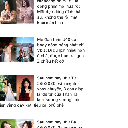
Nữ hoàng phim 18+ lại
đóng phim mới nữa rồi:
Mặt đẹp dáng đỉnh thật
sự, không thể rời mắt
khỏi màn hình
Mẹ đơn thân U40 có
body nóng bỏng nhất nhì
Vbiz: Đi du lịch nhiều hơn
ở nhà, được bạn trai gen
Z chiều hết cỡ
Sau hôm nay, thứ Tư
5/8/2026, vận mệnh
xoay chuyển, 3 con giáp
là 'đệ tử' của Thần Tài,
làm 'sương sương' mà
tiền vàng đầy két, tiêu xài phủ phê
Sau hôm nay, thứ Ba
4/8/2026, 3 con giáp sự