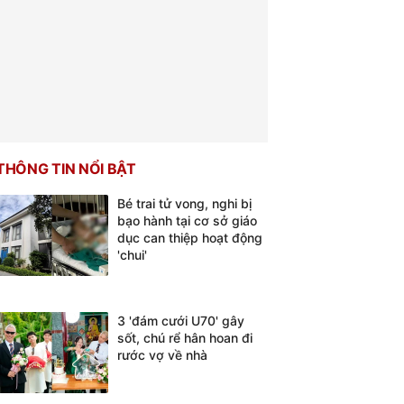
THÔNG TIN NỔI BẬT
Bé trai tử vong, nghi bị
bạo hành tại cơ sở giáo
dục can thiệp hoạt động
'chui'
3 'đám cưới U70' gây
sốt, chú rể hân hoan đi
rước vợ về nhà