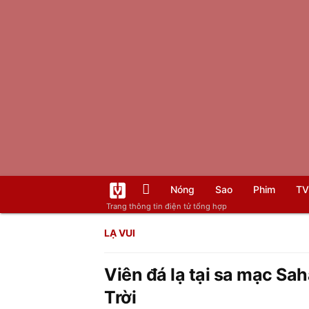
Nóng
Sao
Phim
TV
Trang thông tin điện tử tổng hợp
LẠ VUI
Viên đá lạ tại sa mạc Sah
Trời