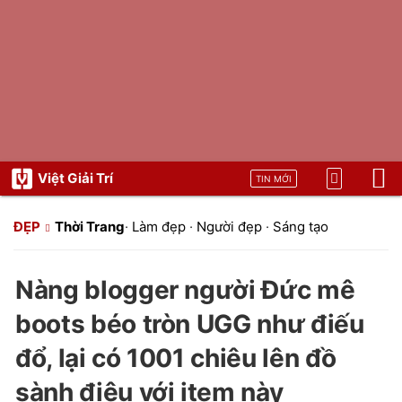
Việt Giải Trí
TIN MỚI
ĐẸP
Thời Trang
·
Làm đẹp
·
Người đẹp
·
Sáng tạo
Nàng blogger người Đức mê
boots béo tròn UGG như điếu
đổ, lại có 1001 chiêu lên đồ
sành điệu với item này