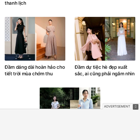
XEM NHIỀU
Cân mọi phong cách chỉ với
Gu thời trang cá tính bởi chi
một chiếc áo blazer đen
tiết tua rua
thanh lịch