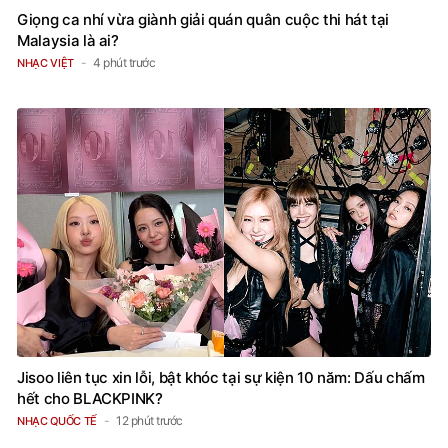
Giọng ca nhí vừa giành giải quán quân cuộc thi hát tại
Malaysia là ai?
4 phút trước
NHẠC VIỆT
Jisoo liên tục xin lỗi, bật khóc tại sự kiện 10 năm: Dấu chấm
hết cho BLACKPINK?
12 phút trước
NHẠC QUỐC TẾ