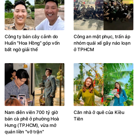
Công ty bán cây cảnh do
Công an mật phục, trấn áp
Huấn "Hoa Hồng" góp vốn
nhóm quái xế gây náo loạn
bất ngờ giải thể
ở TPHCM
Nam diễn viên 700 tỷ giờ
Căn nhà ở quê của Kiều
bán cà phê ở phường Hoà
Tiên
Hưng (TP.HCM), vừa mở
quán liền "vỡ trận"