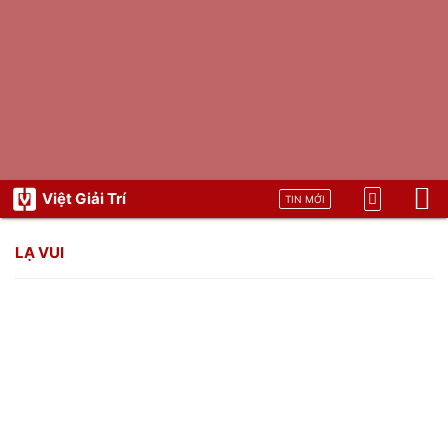
Việt Giải Trí
TIN MỚI
LẠ VUI