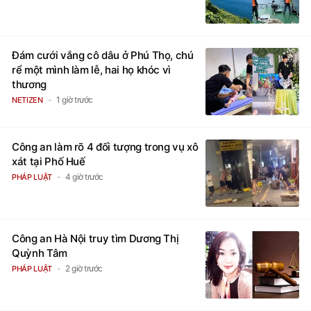
Đám cưới vắng cô dâu ở Phú Thọ, chú
rể một mình làm lễ, hai họ khóc vì
thương
1 giờ trước
NETIZEN
Công an làm rõ 4 đối tượng trong vụ xô
xát tại Phố Huế
4 giờ trước
PHÁP LUẬT
Công an Hà Nội truy tìm Dương Thị
Quỳnh Tâm
2 giờ trước
PHÁP LUẬT