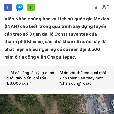
+
A
-
A
Viện Nhân chủng học và Lịch sử quốc gia Mexico
(INAH) cho biết, trong quá trình xây dựng tuyến
cáp treo số 3 gần đại lộ Constituyentes của
thành phố Mexico, các nhà khảo cổ nước này đã
phát hiện nhiều ngôi mộ cổ có niên đại 3.500
năm ở rìa công viên Chapultepec.
Loài cá ‘lông lá’ kỳ lạ đi bộ
Bí ẩn vật thể ma quái mỗi
dưới đáy biển, chỉ tốn
kính thiên văn thấy một
1/6.000 của 1...
“chân dung” khác