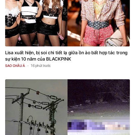
Lisa xuất hiện, bị soi chi tiết lạ giữa ồn ào bất hợp tác trong
sự kiện 10 năm của BLACKPINK
16 phút trước
SAO CHÂU Á