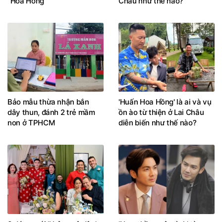
"Hoa Hồng"
Châu như thế nào?
Bảo mẫu thừa nhận bắn
'Huấn Hoa Hồng' là ai và vụ
dây thun, đánh 2 trẻ mầm
ồn ào từ thiện ở Lai Châu
non ở TPHCM
diễn biến như thế nào?