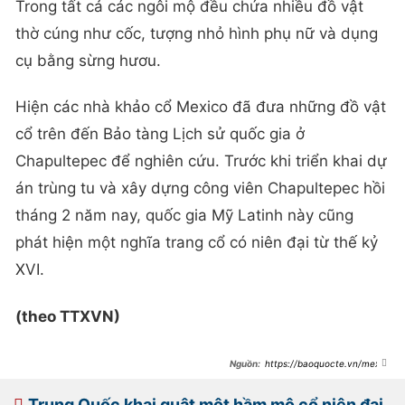
Trong tất cả các ngôi mộ đều chứa nhiều đồ vật
thờ cúng như cốc, tượng nhỏ hình phụ nữ và dụng
cụ bằng sừng hươu.
Hiện các nhà khảo cổ Mexico đã đưa những đồ vật
cổ trên đến Bảo tàng Lịch sử quốc gia ở
Chapultepec để nghiên cứu. Trước khi triển khai dự
án trùng tu và xây dựng công viên Chapultepec hồi
tháng 2 năm nay, quốc gia Mỹ Latinh này cũng
phát hiện một nghĩa trang cổ có niên đại từ thế kỷ
XVI.
(theo TTXVN)
https://baoquocte.vn/mexic
o-phat-hien-nhieu-ngoi-mo-co-
nien-dai-3500-nam-252679.html
Trung Quốc khai quật một hầm mộ cổ niên đại