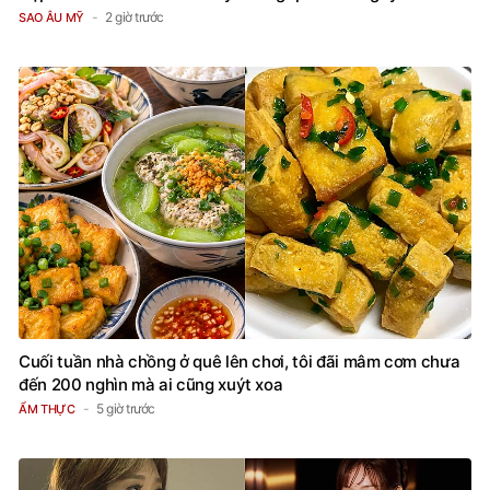
2 giờ trước
SAO ÂU MỸ
Cuối tuần nhà chồng ở quê lên chơi, tôi đãi mâm cơm chưa
đến 200 nghìn mà ai cũng xuýt xoa
5 giờ trước
ẨM THỰC