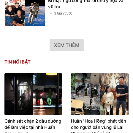
Bí mật 'ngủ đông' mở lối cho y học và
vũ trụ
3 tuần trước
XEM THÊM
TIN NỔI BẬT
Cảnh sát chặn 2 đầu đường
Huấn "Hoa Hồng" phát tiền
để làm việc tại nhà Huấn
cho người dân vùng lũ Lai