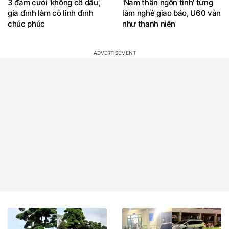
3 đám cưới 'không cô dâu',
'Nam thần ngôn tình' từng
gia đình làm cỗ linh đình
làm nghề giao báo, U60 vẫn
chúc phúc
như thanh niên