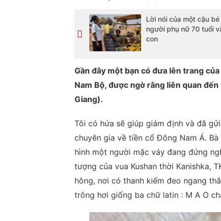
Lời nói của một cậu bé
người phụ nữ 70 tuổi v
con
Gần đây một bạn có đưa lên trang củ
Nam Bộ, được ngờ rằng liên quan đến 
Giang).
Tôi có hứa sẽ giúp giám định và đã gửi
chuyên gia về tiền cổ Đông Nam Á. Bà
hình một người mặc váy đang đứng nghiê
tượng của vua Kushan thời Kanishka, TK
hông, nơi có thanh kiếm đeo ngang thắ
trông hơi giống ba chữ latin : M A O c