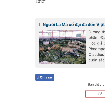
2012″
Người La Mã cổ đại đã đến Việ
Đương thờ
phẩm 'Địa
Học giả 
Phnompen
Claudius
cuốn sách
Chia sẻ
Bạn thấy b
Có