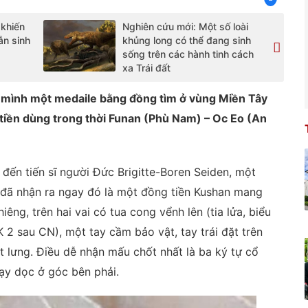
 khiến
Nghiên cứu mới: Một số loài
ẫn sinh
khủng long có thể đang sinh
sống trên các hành tinh cách
xa Trái đất
a mình một medaile bằng đồng tìm ở vùng Miền Tây
tiền dùng trong thời Funan (Phù Nam) – Oc Eo (An
 đến tiến sĩ người Đức Brigitte-Boren Seiden, một
 đã nhận ra ngay đó là một đồng tiền Kushan mang
ng, trên hai vai có tua cong vểnh lên (tia lửa, biểu
 2 sau CN), một tay cầm bảo vật, tay trái đặt trên
t lưng. Điều dễ nhận mấu chốt nhất là ba ký tự cổ
hạy dọc ở góc bên phải.