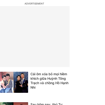
Cái ôm xóa bỏ mọi hiềm
khích giữa Huỳnh Tông
Trạch và chồng Hồ Hạnh
Nhi
Sau hôm nay, thứ Tư