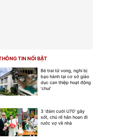
THÔNG TIN NỔI BẬT
Bé trai tử vong, nghi bị
bạo hành tại cơ sở giáo
dục can thiệp hoạt động
'chui'
3 'đám cưới U70' gây
sốt, chú rể hân hoan đi
rước vợ về nhà