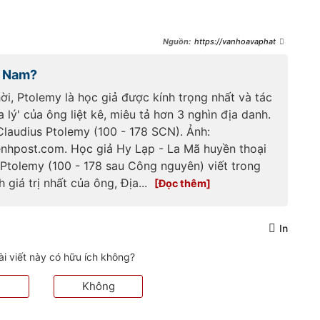
https://vanhoavaphattrie
n.vn/ve-nien-dai-dong-tien-co-
tim-thay-o-vung-mien-tay-nam-
t Nam?
bo-a22039.html
i, Ptolemy là học giả được kính trọng nhất và tác
 lý' của ông liệt kê, miêu tả hơn 3 nghìn địa danh.
Claudius Ptolemy (100 - 178 SCN). Ảnh:
hpost.com. Học giả Hy Lạp - La Mã huyền thoại
 Ptolemy (100 - 178 sau Công nguyên) viết trong
 giá trị nhất của ông, Địa...
In
ài viết này có hữu ích không?
Không