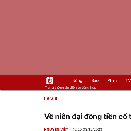
Nóng
Sao
Phim
TV
Trang thông tin điện tử tổng hợp
LẠ VUI
Về niên đại đồng tiền cổ
NGUYỄN VIỆT
12:20 03/12/2023