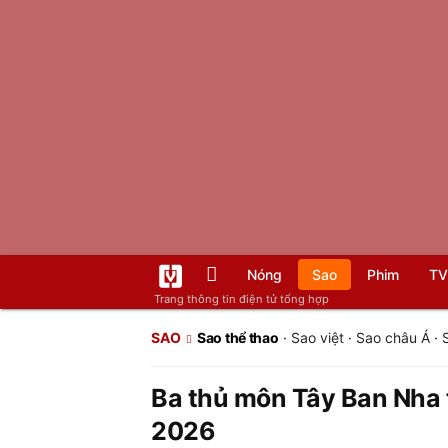
Nóng
Sao
Phim
TV
Trang thông tin điện tử tổng hợp
SAO
Sao thể thao
·
Sao việt
·
Sao châu Á
·
Ba thủ môn Tây Ban Nha 
2026