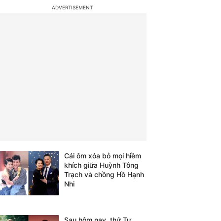
Cái ôm xóa bỏ mọi hiềm
khích giữa Huỳnh Tông
Trạch và chồng Hồ Hạnh
Nhi
Sau hôm nay, thứ Tư