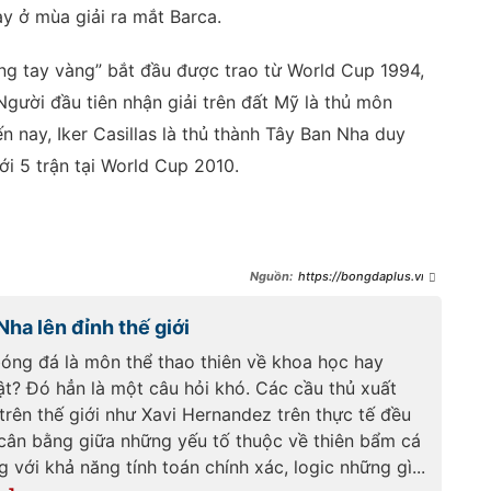
y ở mùa giải ra mắt Barca.
ng tay vàng” bắt đầu được trao từ World Cup 1994,
 Người đầu tiên nhận giải trên đất Mỹ là thủ môn
 nay, Iker Casillas là thủ thành Tây Ban Nha duy
ưới 5 trận tại World Cup 2010.
https://bongdaplus.vn/
world-cup/ba-thu-mon-tay-ban-
nha-tranh-gang-tay-vang-
ha lên đỉnh thế giới
world-cup-2026-
5067782606.html
bóng đá là môn thể thao thiên về khoa học hay
ật? Đó hẳn là một câu hỏi khó. Các cầu thủ xuất
trên thế giới như Xavi Hernandez trên thực tế đều
cân bằng giữa những yếu tố thuộc về thiên bẩm cá
 với khả năng tính toán chính xác, logic những gì...