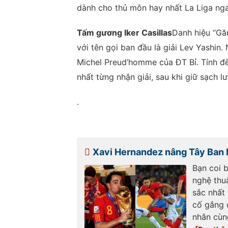
dành cho thủ môn hay nhất La Liga nga
Tấm gương Iker Casillas
Danh hiệu “Gă
với tên gọi ban đầu là giải Lev Yashin.
Michel Preud’homme của ĐT Bỉ. Tính đến
nhất từng nhận giải, sau khi giữ sạch l
.
Xavi Hernandez nâng Tây Ban N
Bạn coi 
nghệ thu
sắc nhất 
cố gắng 
nhân cùng