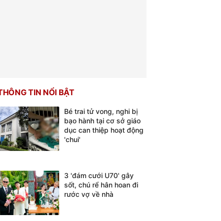
THÔNG TIN NỔI BẬT
Bé trai tử vong, nghi bị
bạo hành tại cơ sở giáo
dục can thiệp hoạt động
'chui'
3 'đám cưới U70' gây
sốt, chú rể hân hoan đi
rước vợ về nhà