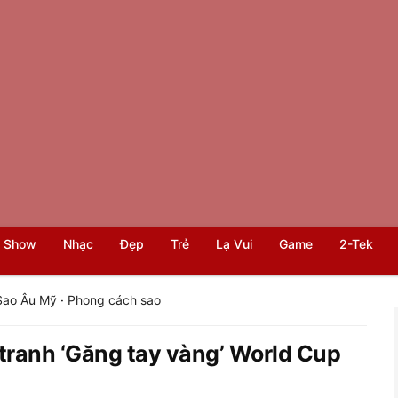
 Show
Nhạc
Đẹp
Trẻ
Lạ Vui
Game
2-Tek
Sao Âu Mỹ
·
Phong cách sao
tranh ‘Găng tay vàng’ World Cup