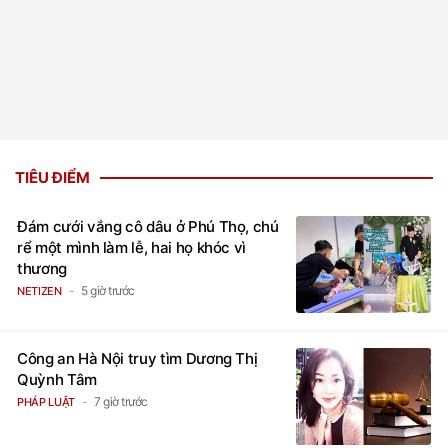
TIÊU ĐIỂM
Đám cưới vắng cô dâu ở Phú Thọ, chú
rể một mình làm lễ, hai họ khóc vì
thương
5 giờ trước
NETIZEN
Công an Hà Nội truy tìm Dương Thị
Quỳnh Tâm
7 giờ trước
PHÁP LUẬT