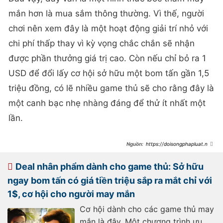
mắn hơn là mua sắm thông thường. Vì thế, người
chơi nên xem đây là một hoạt động giải trí nhỏ với
chi phí thấp thay vì kỳ vọng chắc chắn sẽ nhận
được phần thưởng giá trị cao. Còn nếu chỉ bỏ ra 1
USD để đổi lấy cơ hội sở hữu một bom tấn gần 1,5
triệu đồng, có lẽ nhiều game thủ sẽ cho rằng đây là
một canh bạc nhẹ nhàng đáng để thử ít nhất một
lần.
https://doisongphapluat.ngu
oiduatin.vn/deal-nhan-pham-danh-
cho-cac-game-thu-ua-may-rui-
nhan-ngay-bom-tan-gia-1-5-trieu-
Deal nhân phẩm dành cho game thủ: Sở hữu
chi-voi-1-chi-can-may-man-
a640243.html
ngay bom tấn có giá tiền triệu sắp ra mắt chỉ với
1$, cơ hội cho người may mắn
Cơ hội dành cho các game thủ may
mắn là đây. Một chương trình ưu