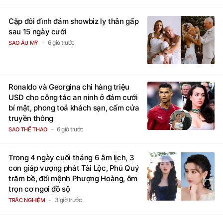
Cặp đôi đình đám showbiz ly thân gấp
sau 15 ngày cưới
6 giờ trước
SAO ÂU MỸ
Ronaldo và Georgina chi hàng triệu
USD cho công tác an ninh ở đám cưới
bí mật, phong toả khách sạn, cấm cửa
truyền thông
6 giờ trước
SAO THỂ THAO
Trong 4 ngày cuối tháng 6 âm lịch, 3
con giáp vượng phát Tài Lộc, Phú Quý
trăm bề, đổi mệnh Phượng Hoàng, ôm
trọn cơ ngơi đồ sộ
3 giờ trước
TRẮC NGHIỆM