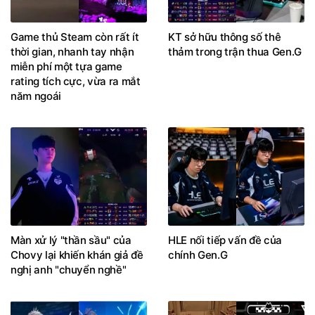
Game thủ Steam còn rất ít
KT sở hữu thông số thê
thời gian, nhanh tay nhận
thảm trong trận thua Gen.G
miễn phí một tựa game
rating tích cực, vừa ra mắt
năm ngoái
Màn xử lý "thần sầu" của
HLE nối tiếp vấn đề của
Chovy lại khiến khán giả đề
chính Gen.G
nghị anh "chuyển nghề"