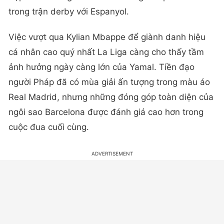
trong trận derby với Espanyol.
Việc vượt qua Kylian Mbappe để giành danh hiệu
cá nhân cao quý nhất La Liga càng cho thấy tầm
ảnh hưởng ngày càng lớn của Yamal. Tiền đạo
người Pháp đã có mùa giải ấn tượng trong màu áo
Real Madrid, nhưng những đóng góp toàn diện của
ngôi sao Barcelona được đánh giá cao hơn trong
cuộc đua cuối cùng.