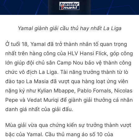
Yamal giành giải cầu thủ hay nhất La Liga
Ở tuổi 18, Yamal đã trở thành nhân tố quan trọng
nhất trên hàng công của HLV Hansi Flick, góp công
lớn giúp đội chủ sân Camp Nou bảo vệ thành công
chức vô địch La Liga. Tài năng trưởng thành từ lò
đào tạo La Masia đã vượt qua hàng loạt ứng viên
nặng ký như Kylian Mbappe, Pablo Fornals, Nicolas
Pepe và Vedat Muriqi để giành giải thưởng cá nhân
danh giá nhất của giải đấu.
Mùa giải vừa qua chứng kiến sự trưởng thành vượt
bậc của Yamal. Cầu thủ mang áo số 10 của