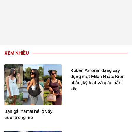
XEM NHIỀU
Bạn gái Yamal hé lộ váy
Ruben Amorim đang xây
cưới trong mơ
dựng một Milan khác: Kiên
nhẫn, kỷ luật và giàu bản
sắc