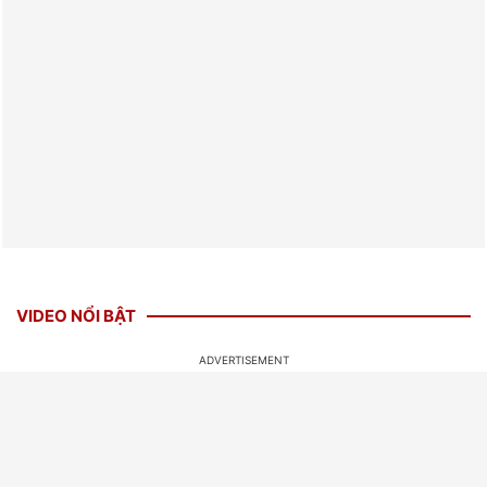
VIDEO NỔI BẬT