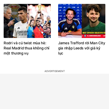
buồn của vợ với Victoria
trong ngày cưới
Rodri và cú twist mùa hè:
James Trafford rời Man City
Real Madrid thua không chỉ
gia nhập Leeds với giá kỷ
một thương vụ
lục