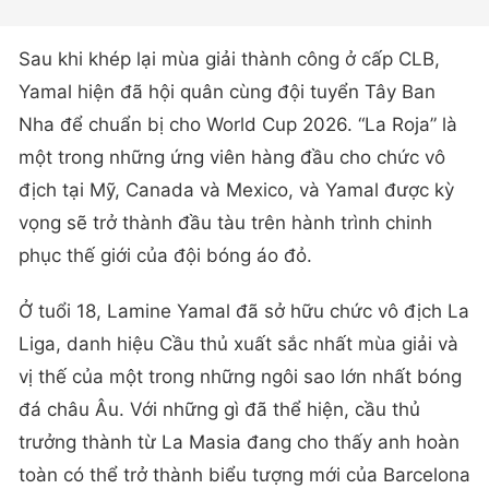
Sau khi khép lại mùa giải thành công ở cấp CLB,
Yamal hiện đã hội quân cùng đội tuyển Tây Ban
Nha để chuẩn bị cho World Cup 2026. “La Roja” là
một trong những ứng viên hàng đầu cho chức vô
địch tại Mỹ, Canada và Mexico, và Yamal được kỳ
vọng sẽ trở thành đầu tàu trên hành trình chinh
phục thế giới của đội bóng áo đỏ.
Ở tuổi 18, Lamine Yamal đã sở hữu chức vô địch La
Liga, danh hiệu Cầu thủ xuất sắc nhất mùa giải và
vị thế của một trong những ngôi sao lớn nhất bóng
đá châu Âu. Với những gì đã thể hiện, cầu thủ
trưởng thành từ La Masia đang cho thấy anh hoàn
toàn có thể trở thành biểu tượng mới của Barcelona