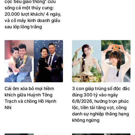
Chú gấu Bắc Cực "nghiện
Lý Nhã Kỳ đang ra sao?
cọc tiêu giao thông" cứu
sống cả một thủy cung:
20.000 lượt khách/ 4 ngày,
và cỗ máy kinh doanh giấu
sau lớp lông trắng
Cái ôm xóa bỏ mọi hiềm
3 con giáp trúng số độc đắc
khích giữa Huỳnh Tông
đúng 300 tỷ vào ngày
Trạch và chồng Hồ Hạnh
6/8/2026, hưởng trọn phúc
Nhi
lộc, tiền tài tăng vọt, công
danh sự nghiệp thăng hạng