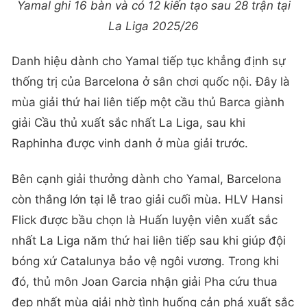
Yamal ghi 16 bàn và có 12 kiến tạo sau 28 trận tại
La Liga 2025/26
Danh hiệu dành cho Yamal tiếp tục khẳng định sự
thống trị của Barcelona ở sân chơi quốc nội. Đây là
mùa giải thứ hai liên tiếp một cầu thủ Barca giành
giải Cầu thủ xuất sắc nhất La Liga, sau khi
Raphinha được vinh danh ở mùa giải trước.
Bên cạnh giải thưởng dành cho Yamal, Barcelona
còn thắng lớn tại lễ trao giải cuối mùa. HLV Hansi
Flick được bầu chọn là Huấn luyện viên xuất sắc
nhất La Liga năm thứ hai liên tiếp sau khi giúp đội
bóng xứ Catalunya bảo vệ ngôi vương. Trong khi
đó, thủ môn Joan Garcia nhận giải Pha cứu thua
đẹp nhất mùa giải nhờ tình huống cản phá xuất sắc