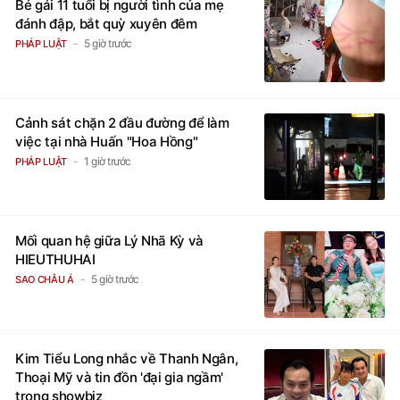
Bé gái 11 tuổi bị người tình của mẹ
đánh đập, bắt quỳ xuyên đêm
5 giờ trước
PHÁP LUẬT
Cảnh sát chặn 2 đầu đường để làm
việc tại nhà Huấn "Hoa Hồng"
1 giờ trước
PHÁP LUẬT
Mối quan hệ giữa Lý Nhã Kỳ và
HIEUTHUHAI
5 giờ trước
SAO CHÂU Á
Kim Tiểu Long nhắc về Thanh Ngân,
Thoại Mỹ và tin đồn 'đại gia ngầm'
trong showbiz