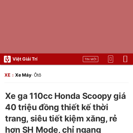
Việt Giải Trí
TIN MỚI
XE
Xe Máy
·
Ôtô
Xe ga 110cc Honda Scoopy giá
40 triệu đồng thiết kế thời
trang, siêu tiết kiệm xăng, rẻ
hơn SH Mode, chỉ ngang