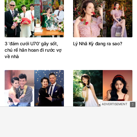
3 'đám cưới U70' gây sốt,
Lý Nhã Kỳ đang ra sao?
chú rể hân hoan đi rước vợ
về nhà
Cái ôm xóa bỏ mọi hiềm
Sau hôm nay, thứ Tư
khích giữa Huỳnh Tông
5/8/2026, vận mệnh xoay
Trạch và chồng Hồ Hạnh
chuyển, 3 con giáp là 'đệ tử'