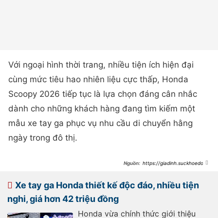
Với ngoại hình thời trang, nhiều tiện ích hiện đại
cùng mức tiêu hao nhiên liệu cực thấp, Honda
Scoopy 2026 tiếp tục là lựa chọn đáng cân nhắc
dành cho những khách hàng đang tìm kiếm một
mẫu xe tay ga phục vụ nhu cầu di chuyển hằng
ngày trong đô thị.
https://giadinh.suckhoedoiso
ng.vn/xe-ga-110cc-honda-scoopy-
gia-40-trieu-dong-thiet-ke-thoi-
trang-sieu-tiet-kiem-xang-re-hon-
Xe tay ga Honda thiết kế độc đáo, nhiều tiện
sh-mode-chi-ngang-vision-ban-o-
viet-nam-gia-bao-nhieu-
nghi, giá hơn 42 triệu đồng
172260605090253068.htm
Honda vừa chính thức giới thiệu