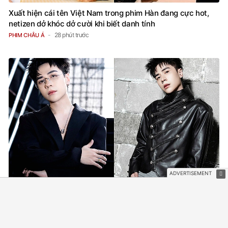
Xuất hiện cái tên Việt Nam trong phim Hàn đang cực hot,
netizen dở khóc dở cười khi biết danh tính
28 phút trước
PHIM CHÂU Á
Quang Hùng MasterD cảnh báo nóng, tuyên bố hành động
pháp lý
30 phút trước
NHẠC VIỆT