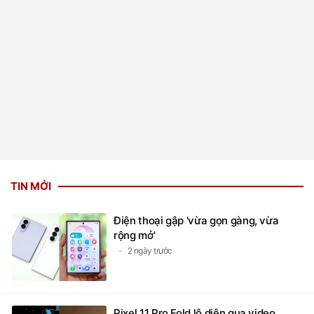
TIN MỚI
Điện thoại gập 'vừa gọn gàng, vừa
rộng mở'
2 ngày trước
Pixel 11 Pro Fold lộ diện qua video