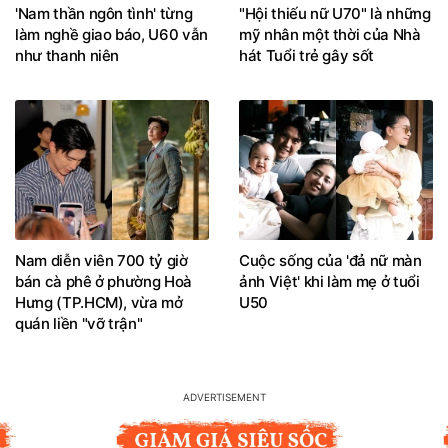
'Nam thần ngôn tình' từng
"Hội thiếu nữ U70" là những
làm nghề giao báo, U60 vẫn
mỹ nhân một thời của Nhà
như thanh niên
hát Tuổi trẻ gây sốt
Nam diễn viên 700 tỷ giờ
Cuộc sống của 'đả nữ màn
bán cà phê ở phường Hoà
ảnh Việt' khi làm mẹ ở tuổi
Hưng (TP.HCM), vừa mở
U50
quán liền "vỡ trận"