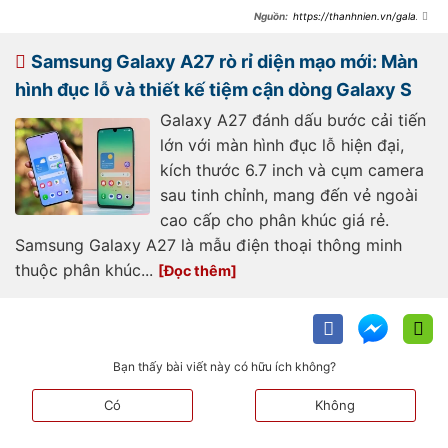
https://thanhnien.vn/galaxy-
a27-bat-ngo-lo-loat-mau-sac-moi-
18526060610500375.htm
Samsung Galaxy A27 rò rỉ diện mạo mới: Màn
hình đục lỗ và thiết kế tiệm cận dòng Galaxy S
Galaxy A27 đánh dấu bước cải tiến
lớn với màn hình đục lỗ hiện đại,
kích thước 6.7 inch và cụm camera
sau tinh chỉnh, mang đến vẻ ngoài
cao cấp cho phân khúc giá rẻ.
Samsung Galaxy A27 là mẫu điện thoại thông minh
thuộc phân khúc...
Bạn thấy bài viết này có hữu ích không?
Có
Không