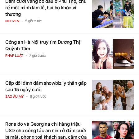
Đám cưới vắng cô dâu ở Phú Thọ, chú
rể một mình làm lễ, hai họ khóc vì
thương
5 giờ trước
NETIZEN
Công an Hà Nội truy tìm Dương Thị
Quỳnh Tâm
7 giờ trước
PHÁP LUẬT
Cặp đôi đình đám showbiz ly thân gấp
sau 15 ngày cưới
6 giờ trước
SAO ÂU MỸ
Ronaldo và Georgina chi hàng triệu
USD cho công tác an ninh ở đám cưới
bí mật, phong toả khách sạn, cấm cửa