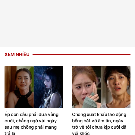
XEM NHIỀU
Ép con dâu phải đưa vàng
Chồng xuất khẩu lao động
cưới, chẳng ngờ vài ngày
bỗng bặt vô âm tín, ngày
sau mẹ chồng phải mang
trở về tôi chưa kịp cười đã
trả lại
vội khóc