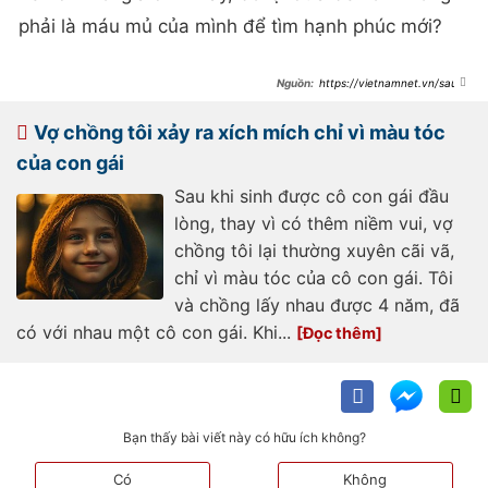
phải là máu mủ của mình để tìm hạnh phúc mới?
https://vietnamnet.vn/sau-
7-nam-o-re-toi-phat-hien-vo-
ngoai-tinh-co-con-voi-nguoi-khac-
2223280.html
Vợ chồng tôi xảy ra xích mích chỉ vì màu tóc
của con gái
Sau khi sinh được cô con gái đầu
lòng, thay vì có thêm niềm vui, vợ
chồng tôi lại thường xuyên cãi vã,
chỉ vì màu tóc của cô con gái. Tôi
và chồng lấy nhau được 4 năm, đã
có với nhau một cô con gái. Khi...
Bạn thấy bài viết này có hữu ích không?
Có
Không