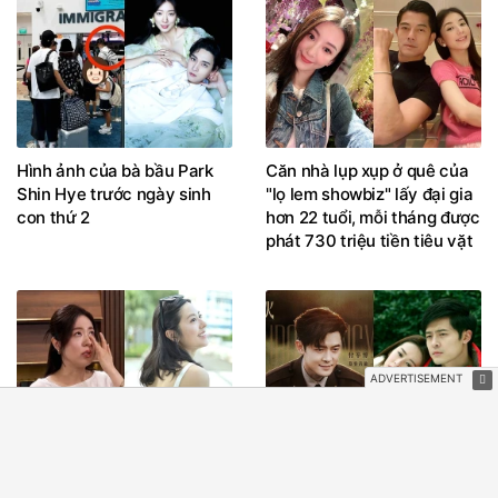
Hình ảnh của bà bầu Park
Căn nhà lụp xụp ở quê của
Shin Hye trước ngày sinh
"lọ lem showbiz" lấy đại gia
con thứ 2
hơn 22 tuổi, mỗi tháng được
phát 730 triệu tiền tiêu vặt
Đường Thi Vịnh nghẹn ngào
Trước Giây Phút Ấy Vượt
kể sai lầm quá khứ, hé lộ lý
Giới Hạn, đây là 4 vai diễn