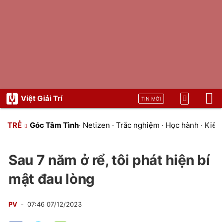
Việt Giải Trí
TIN MỚI
TRẺ
Góc Tâm Tình
·
Netizen
·
Trắc nghiệm
·
Học hành
·
Kiến 
Sau 7 năm ở rể, tôi phát hiện bí
mật đau lòng
PV
07:46 07/12/2023