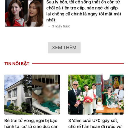
Sau ly hôn, tôi cố sống thật ổn còn từ
chối cả tiền trợ cấp, nào ngờ khi gặp
lại chồng cũ chính là ngày tôi mất mặt
nhất
3 ngày trước
XEM THÊM
TIN NỔI BẬT
Bé trai tử vong, nghi bị bạo
3 'đám cưới U70' gây sốt,
hành tại cơ sở giáo dục can
chú rể hân hoan đi rước vợ