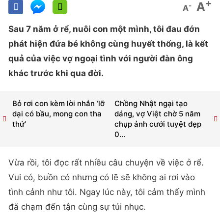
+
A
-
A
Sau 7 năm ở rể, nuôi con một mình, tôi đau đớn
phát hiện đứa bé không cùng huyết thống, là kết
quả của việc vợ ngoại tình với người đàn ông
khác trước khi qua đời.
Bỏ rơi con kèm lời nhắn ‘lỡ
Chồng Nhật ngại tạo
dại có bầu, mong con tha
dáng, vợ Việt chờ 5 năm
thứ’
chụp ảnh cưới tuyệt đẹp
0...
Vừa rồi, tôi đọc rất nhiều câu chuyện về việc ở rể.
Vui có, buồn có nhưng có lẽ sẽ không ai rơi vào
tình cảnh như tôi. Ngay lúc này, tôi cảm thấy mình
đã chạm đến tận cùng sự tủi nhục.