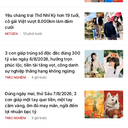
Yêu chàng trai Thổ Nhĩ Kỳ hơn 19 tuổi,
cô gái Việt vượt 8.000km làm đám
cưới
55 phút trước
NETIZEN
3 con giáp trúng số độc đắc đúng 300
tỷ vào ngày 6/8/2026, hưởng trọn
phúc lộc, tiền tài tăng vọt, công danh
sự nghiệp thăng hạng không ngừng
4 giờ trước
TRẮC NGHIỆM
Đúng ngày mai, thứ Sáu 7/8/2026, 3
con giáp một tay quơ tiền, một tay
cầm vàng, ôm đủ may mắn, ngồi đếm
lợi nhuận bạc tỷ
4 giờ trước
TRẮC NGHIỆM