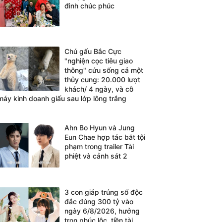
đình chúc phúc
Chú gấu Bắc Cực
"nghiện cọc tiêu giao
thông" cứu sống cả một
thủy cung: 20.000 lượt
khách/ 4 ngày, và cỗ
máy kinh doanh giấu sau lớp lông trắng
Ahn Bo Hyun và Jung
Eun Chae hợp tác bắt tội
phạm trong trailer Tài
phiệt và cảnh sát 2
3 con giáp trúng số độc
đắc đúng 300 tỷ vào
ngày 6/8/2026, hưởng
trọn phúc lộc, tiền tài