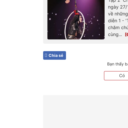
ngày 27/
về những
diễn 1 - 
chăm chú
cùng...
Chia sẻ
Bạn thấy b
Có