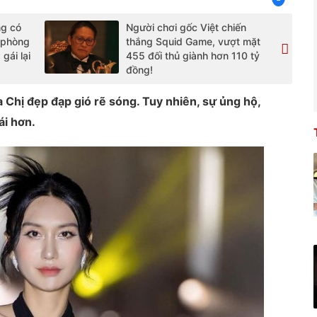
ng có
Người chơi gốc Việt chiến
 phòng
thắng Squid Game, vượt mặt
gái lại
455 đối thủ giành hơn 110 tỷ
đồng!
a Chị đẹp đạp gió rẽ sóng. Tuy nhiên, sự ủng hộ,
ái hơn.