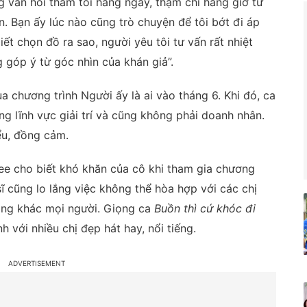
g vẫn hỏi thăm tôi hàng ngày, thậm chí hàng giờ từ
n. Bạn ấy lúc nào cũng trò chuyện để tôi bớt đi áp
ết chọn đồ ra sao, người yêu tôi tư vấn rất nhiệt
g góp ý từ góc nhìn của khán giả”.
a chương trình Người ấy là ai vào tháng 6. Khi đó, ca
ng lĩnh vực giải trí và cũng không phải doanh nhân.
iểu, đồng cảm.
Lee cho biết khó khăn của cô khi tham gia chương
sĩ cũng lo lắng việc không thể hòa hợp với các chị
iọng khác mọi người. Giọng ca
Buồn thì cứ khóc đi
h với nhiều chị đẹp hát hay, nổi tiếng.