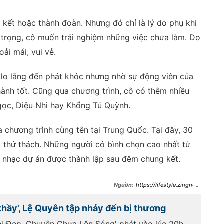
kết hoặc thành đoàn. Nhưng đó chỉ là lý do phụ khi
n trọng, cô muốn trải nghiệm những việc chưa làm. Do
ải mái, vui vẻ.
 lo lắng đến phát khóc nhưng nhờ sự động viên của
hành tốt. Cũng qua chương trình, cô có thêm nhiều
ọc, Diệu Nhi hay Khổng Tú Quỳnh.
a chương trình cùng tên tại Trung Quốc. Tại đây, 30
c thử thách. Những người có bình chọn cao nhất từ
 nhạc dự án được thành lập sau đêm chung kết.
https://lifestyle.zingnew
s.vn/lynk-lee-ban-trai-o-xa-
nhung-hoi-tham-toi-moi-gio-
'thầy', Lệ Quyên tập nhảy đến bị thương
post1447513.html
hị Đẹp, Chuyện Chưa Lên Sóng' phát vào lúc 20h