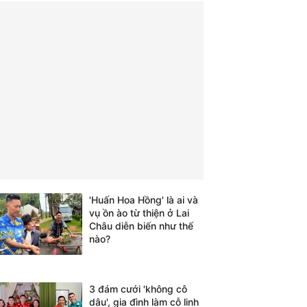
'Huấn Hoa Hồng' là ai và
vụ ồn ào từ thiện ở Lai
Châu diễn biến như thế
nào?
3 đám cưới 'không cô
dâu', gia đình làm cỗ linh