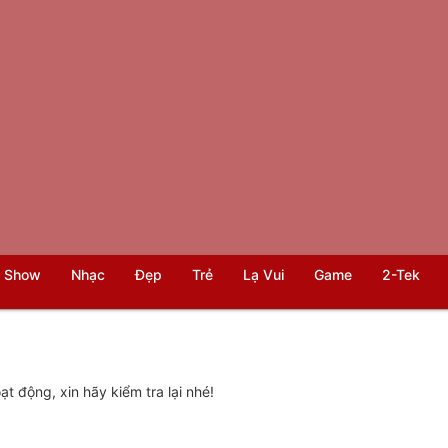
 Show
Nhạc
Đẹp
Trẻ
Lạ Vui
Game
2-Tek
t động, xin hãy kiểm tra lại nhé!