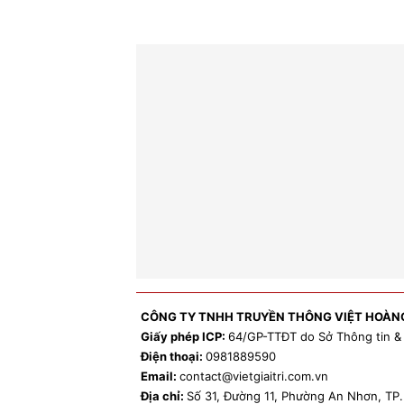
CÔNG TY TNHH TRUYỀN THÔNG VIỆT HOÀN
Giấy phép ICP:
64/GP-TTĐT do Sở Thông tin &
Điện thoại:
0981
889590
Email:
contact
@vietgiaitri.com.vn
Địa chỉ:
Số 31, Đường 11, Phường An Nhơn, T