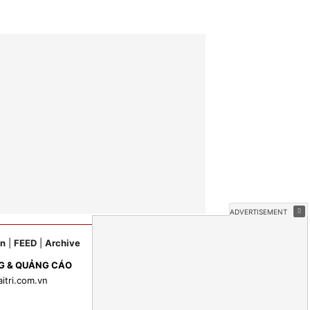
ản
|
FEED
|
Archive
G & QUẢNG CÁO
aitri.com.vn