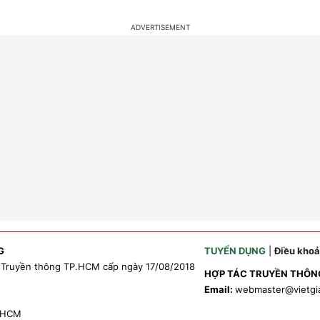
G
TUYỂN DỤNG
|
Điều kho
 Truyền thông TP.HCM cấp ngày 17/08/2018
HỢP TÁC TRUYỀN THÔN
Email:
webmaster
@vietgi
P.HCM