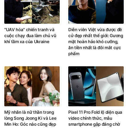
"UAV hóa" chiến tranh và
Diễn viên Việt vừa được đề
cuộc chạy đua làm chủ vũ
cử đẹp nhất thế giới: Gương
khí tầm xa của Ukraine
mặt hoàn hảo khó cưỡng,
ăn tiền nhất là đôi mắt cực
phẩm
Mỹ nhân là nữ thần trong
Pixel 11 Pro Fold lộ diện qua
lòng Song Joong Ki và Lee
video chính thức, mẫu
Min Ho: Góc nào cũng đẹp
smartphone gập đáng chờ