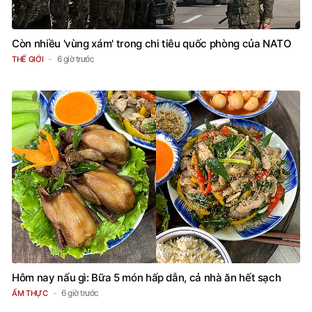
Còn nhiều 'vùng xám' trong chi tiêu quốc phòng của NATO
6 giờ trước
THẾ GIỚI
Hôm nay nấu gì: Bữa 5 món hấp dẫn, cả nhà ăn hết sạch
6 giờ trước
ẨM THỰC