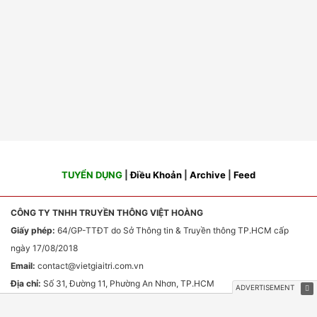
TUYỂN DỤNG
|
Điều Khoản
|
Archive
|
Feed
CÔNG TY TNHH TRUYỀN THÔNG VIỆT HOÀNG
Giấy phép:
64/GP-TTĐT do Sở Thông tin & Truyền thông TP.HCM cấp
ngày 17/08/2018
Email:
contact
@vietgiaitri.com.vn
Địa chỉ:
Số 31, Đường 11, Phường An Nhơn, TP.HCM
Chịu trách nhiệm nội dung:
Ông Phan Văn Sơn