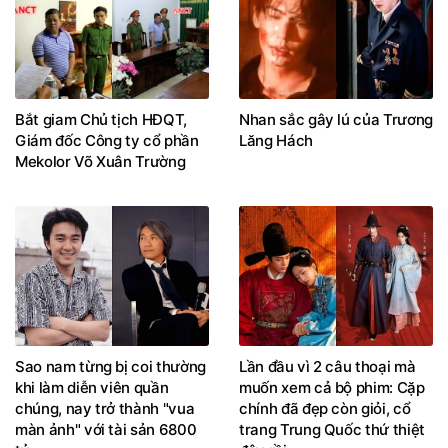
Bắt giam Chủ tịch HĐQT,
Nhan sắc gây lú của Trương
Giám đốc Công ty cổ phần
Lăng Hách
Mekolor Võ Xuân Trường
Sao nam từng bị coi thường
Lần đầu vì 2 câu thoại mà
khi làm diễn viên quần
muốn xem cả bộ phim: Cặp
chúng, nay trở thành "vua
chính đã đẹp còn giỏi, cổ
màn ảnh" với tài sản 6800
trang Trung Quốc thứ thiệt