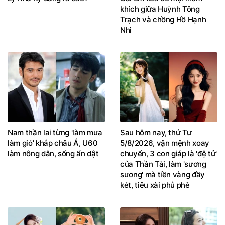
khích giữa Huỳnh Tông
Trạch và chồng Hồ Hạnh
Nhi
Nam thần lai từng 'làm mưa
Sau hôm nay, thứ Tư
làm gió' khắp châu Á, U60
5/8/2026, vận mệnh xoay
làm nông dân, sống ẩn dật
chuyển, 3 con giáp là 'đệ tử'
của Thần Tài, làm 'sương
sương' mà tiền vàng đầy
két, tiêu xài phủ phê