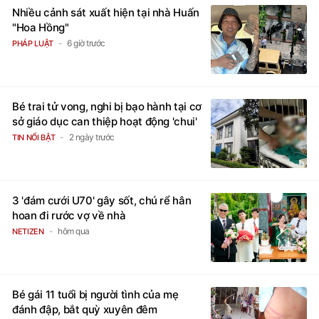
Nhiều cảnh sát xuất hiện tại nhà Huấn
"Hoa Hồng"
6 giờ trước
PHÁP LUẬT
Bé trai tử vong, nghi bị bạo hành tại cơ
sở giáo dục can thiệp hoạt động 'chui'
2 ngày trước
TIN NỔI BẬT
3 'đám cưới U70' gây sốt, chú rể hân
hoan đi rước vợ về nhà
hôm qua
NETIZEN
Bé gái 11 tuổi bị người tình của mẹ
đánh đập, bắt quỳ xuyên đêm