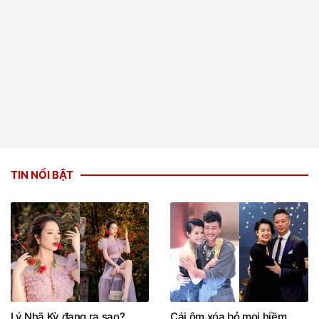
TIN NỔI BẬT
Lý Nhã Kỳ đang ra sao?
Cái ôm xóa bỏ mọi hiềm