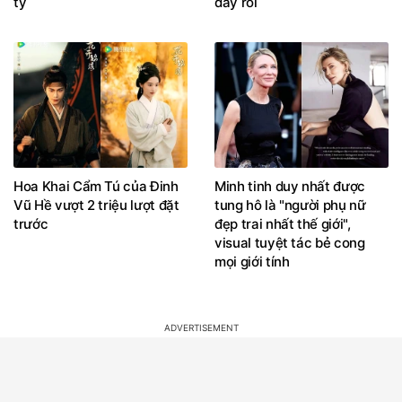
tỷ
đây rồi
Hoa Khai Cẩm Tú của Đinh
Minh tinh duy nhất được
Vũ Hề vượt 2 triệu lượt đặt
tung hô là "người phụ nữ
trước
đẹp trai nhất thế giới",
visual tuyệt tác bẻ cong
mọi giới tính