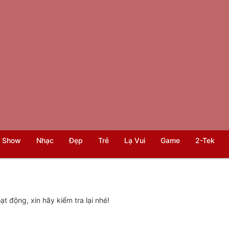
 Show
Nhạc
Đẹp
Trẻ
Lạ Vui
Game
2-Tek
t động, xin hãy kiểm tra lại nhé!