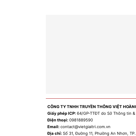
CÔNG TY TNHH TRUYỀN THÔNG VIỆT HOÀN
Giấy phép ICP:
64/GP-TTĐT do Sở Thông tin &
Điện thoại:
0981
889590
Email:
contact
@vietgiaitri.com.vn
Địa chỉ:
Số 31, Đường 11, Phường An Nhơn, T