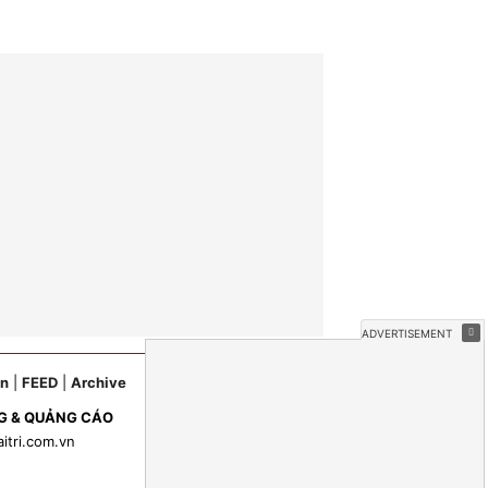
ản
|
FEED
|
Archive
G & QUẢNG CÁO
aitri.com.vn