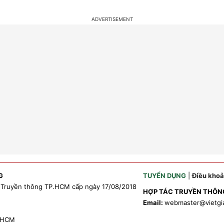
G
TUYỂN DỤNG
|
Điều kho
 Truyền thông TP.HCM cấp ngày 17/08/2018
HỢP TÁC TRUYỀN THÔN
Email:
webmaster
@vietgi
P.HCM