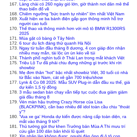
Làng chài có 260 ngày gió lớn, giờ thành nơi dân mê thể
thao biển đổ về
Chiêm ngưỡng "bức tranh tự nhiên" lớn nhất Việt Nam
Xuất hiện xe ba bánh điện gấp gọn thông minh hỗ trợ
người cao tuổi
Thể thao và thông minh hơn với mô tô BMW R1300RS
2025
Mùa gặt cỏ bàng ở Tây Ninh
6 tour du lịch đáng thử quanh Hà Nội
Ngay từ tuần đầu tháng 8 dương, 4 con giáp đón nhận
nhiều may mắn, tài lộc ùn ùn kéo về túi
Thành phố nghìn tuổi ở Thái Lan trong mắt khách Việt
Triệu Lộ Tư đã phải chịu đựng những gì trước khi rời
showbiz
Mẹ đơn thân "hot" bậc nhất showbiz Việt, 30 tuổi có nhà
từ Bắc vào Nam, cát xê gần 700 triệu/show
Lynk & Co 08 2025: Mẫu SUV Plug-in dẫn đầu xu thế, giá
dự kiến 1,5 tỷ đồng
3 mẫu sedan bán chạy vẫn tiếp tục cuộc đua giảm giảm
giá đầu tháng 8
Vén màn hậu trường Crazy Horse của Lisa
(BLACKPINK), cần bao nhiêu để idol toàn cầu chịu "thoát
y"?
'Vua xe ga' Honda dự kiến được nâng cấp toàn diện, ra
mắt vào tháng 9 tới?
Thủ tướng gửi thư khen Trưởng bản Mùa A Thi mưu trí
cứu gần 100 dân bản khỏi lũ quét
Xin nhập làn không được, người đàn ông đi ô tô con