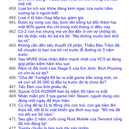
chê nổi
Loạt lợi ích sức khỏe đáng kinh ngạc của nước hầm
xương lại ít người biết
Loạt ô tô bán chạy tiếp tục giảm giá
Được kỳ vọng cực đại, bom tấn bỗng tụt dốc thảm hại,
mất 80% game thủ chỉ trong một tháng vì điều này
Có 2 con trai nhưng mẹ vợ đòi đến ở với vợ chồng tôi,
khi tôi thắc mắc thì bà trả lời: "Mẹ không muốn làm khổ
tụi nó"
Không cần đến tiểu thuyết 19 phần, Thiều Bảo Trâm đã
kể chuyện bị bạn trai bỏ rơi trước lễ đường từ 3 năm
trước
Sao MVKE thừa nhận điểm mạnh nhất của VCS lại đang
góp phần kiềm hãm khu vực
Rầm rộ đội hình Live Stage 5 của Em Xinh: Bích Phương
có còn bị xử ép?
"Cha đẻ" Farlight 84 lại ra mắt game bắn súng mới, có
vẻ con số 26.000 tỷ đầu tư trước đó là chưa đủ?
Tiếc Đen của thời phiêu du
Suzuki GSX-R1000R bản kỷ niệm 40 năm ra mắt
Nhận miễn phí 3 tựa game trên Steam, người dùng còn
đúng một ngày để thực hiện
Cụ ông để lại 11 tỷ đồng cho con trai, con gái kiện đòi
thừa kế, tiết lộ bí mật khiến gia đình suy sụp: "Bố mẹ đã
nói dối em 50 năm"
Sau gần 2 năm, cuối cùng Rust Mobile của Tencent cũng
đã mở đăng ký!
Toyota chuẩn bị làm mới dải sản phẩm