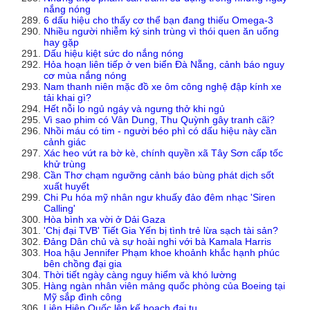
nắng nóng
6 dấu hiệu cho thấy cơ thể bạn đang thiếu Omega-3
Nhiều người nhiễm ký sinh trùng vì thói quen ăn uống
hay gặp
Dấu hiệu kiệt sức do nắng nóng
Hỏa hoạn liên tiếp ở ven biển Đà Nẵng, cảnh báo nguy
cơ mùa nắng nóng
Nam thanh niên mặc đồ xe ôm công nghệ đập kính xe
tải khai gì?
Hết nỗi lo ngủ ngáy và ngưng thở khi ngủ
Vì sao phim có Vân Dung, Thu Quỳnh gây tranh cãi?
Nhồi máu có tim - người béo phì có dấu hiệu này cần
cảnh giác
Xác heo vứt ra bờ kè, chính quyền xã Tây Sơn cấp tốc
khử trùng
Cần Thơ chạm ngưỡng cảnh báo bùng phát dịch sốt
xuất huyết
Chi Pu hóa mỹ nhân ngư khuấy đảo đêm nhạc 'Siren
Calling'
Hòa bình xa vời ở Dải Gaza
'Chị đại TVB' Tiết Gia Yến bị tình trẻ lừa sạch tài sản?
Đảng Dân chủ và sự hoài nghi với bà Kamala Harris
Hoa hậu Jennifer Phạm khoe khoảnh khắc hạnh phúc
bên chồng đại gia
Thời tiết ngày càng nguy hiểm và khó lường
Hàng ngàn nhân viên mảng quốc phòng của Boeing tại
Mỹ sắp đình công
Liên Hiệp Quốc lên kế hoạch đại tu