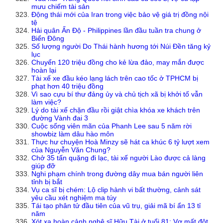
mưu chiếm tài sản
Động thái mới của Iran trong việc bảo vệ giá trị đồng nội
tệ
Hải quân Ấn Độ - Philippines lần đầu tuần tra chung ở
Biển Đông
Số lượng người Do Thái hành hương tới Núi Đền tăng kỷ
lục
Chuyển 120 triệu đồng cho kẻ lừa đảo, may mắn được
hoàn lại
Tài xế xe đầu kéo lạng lách trên cao tốc ở TPHCM bị
phạt hơn 40 triệu đồng
Vì sao cựu bí thư đảng ủy và chủ tịch xã bị khởi tố vẫn
làm việc?
Lý do tài xế chặn đầu rồi giật chìa khóa xe khách trên
đường Vành đai 3
Cuộc sống viên mãn của Phanh Lee sau 5 năm rời
showbiz làm dâu hào môn
Thực hư chuyện Hoà Minzy sẽ hát ca khúc 6 tỷ lượt xem
của Nguyễn Văn Chung?
Chở 35 tấn quặng đi lạc, tài xế người Lào được cả làng
giúp đỡ
Nghi phạm chính trong đường dây mua bán người liên
tỉnh bị bắt
Vụ ca sĩ bị chém: Lộ clip hành vi bất thường, cảnh sát
yêu cầu xét nghiệm ma túy
Tái tạo phân tử đầu tiên của vũ trụ, giải mã bí ẩn 13 tỉ
năm
Xót xa hoàn cảnh nghệ sĩ Hữu Tài ở tuổi 81: Vợ mất đột