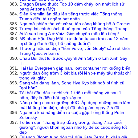
Dragon Bravo thuộc Top 10 đám cháy lớn nhất lịch sử
bang Arizona (Mỹ)
Điện Kremlin lần đầu lên tiếng trước việc Tổng thống
Trump điều tàu ngầm hạt nhân
Nga mở phiên tòa xét xử vụ tấn công khủng bố ở Crocus
Tương lai chính sách thuế quan của Tổng thống Trump
Ai là sao hạng A ở Vbiz: Giới chuyên môn lên tiếng!
Mỹ nhân Hậu Duệ Mặt Trời đoàn tụ con trai sau 13 năm
bị chồng đánh đập, bố chồng đuổi đi
Thương hiệu xe điện "hồn Volvo, vốn Geely" sắp rút khỏi
Trung Quốc vì bán ế
Châu Bùi thụt lùi trước Quỳnh Anh Shyn ở Em Xinh Say
Hi
Hai tàu Evergreen gặp nạn, loạt container rơi xuống biển
Người đàn ông trộm 3 két bia rồi lên xe máy tẩu thoát chỉ
trong vài giây
Đang yên đang lành, Song Hye Kyo bất ngờ bị tình cũ
"gọi hồn"
Tôi bắt đầu đầu tư chỉ với 1 triệu mỗi tháng và sau 1
năm, đây là điều bất ngờ xảy ra
Nắng nóng chạm ngưỡng 40C: Áp dụng những cách làm
mát không tốn điện, nhiệt độ nhà giảm ngay 2-5 độ
Nga nêu khả năng diễn ra cuộc gặp Tổng thống Putin -
Zelensky
Tổ tiên dặn "tháng 6 sợ đầu giường, tháng 7 sợ cuối
giường", người khôn ngoan nhớ kỹ để có cuộc sống tốt
đẹp
Orlando Bloom tung đòn trả đũa Katy Perry, bị khán giả