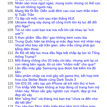
Nhãn vào mùa ngọt ngào, mọng nước nhưng có thể cực
hại với những người này
Mang Mẹ Đi Bỏ: Diễn xuất đỉnh cao của nam thần trăm
tỷ Tuấn Trần
T1 lập cột mốc mới sau trận thắng HLE
Ukraine đang xây dựng số công trình lớn kỷ lục để đối
phó Nga?
Tôi có nên cưới bạn trai mà mỗi khi cãi nhau lại "mít
ướt"?
5 thực phẩm 'đầu độc' gan không kém rượu bia
Trung Quốc hiện tại không ai mặc đẹp hơn mỹ nhân này:
Visual như báu vật trần gian, siêu mẫu cũng phải gọi
bằng điện thoại
Ấn Độ sẽ tiếp tục mua dầu Nga bất chấp áp lực từ Tổng
thống Trump?
Mỗi tháng chồng cho 20 triệu chi tiêu, nhưng anh lại có
con riêng bên ngoài, tôi có nên "nhắm mắt" cho qua?
Lần đầu máy gập Samsung qua được bài kiểm tra độ
bền
Siêu phẩm nhập vai mới gây sốt game thủ, kết hợp tinh
hoa của Stellar Blade cùng Dark Souls 3
Với iOS 26, việc sạc pin iPhone sẽ trở nên thú vị hơn
Tìm khắp Việt Nam không ai hợp đóng cổ trang hơn mỹ
nhân này: Nhan sắc gây nghiện cực mạnh, đẹp gì mà
đẹp dữ vậy
Mới "sống thử" vài tháng mà bạn trai "chưa ra đến chợ
đã hết tiền"
Tàu sân bay Phúc Kiến triển khai tiêm kích bằng máy