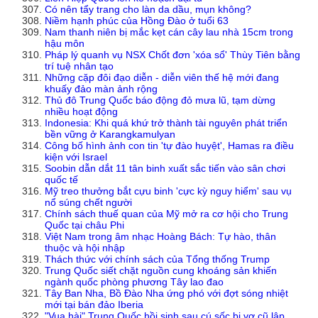
Có nên tẩy trang cho làn da dầu, mụn không?
Niềm hạnh phúc của Hồng Đào ở tuổi 63
Nam thanh niên bị mắc kẹt cán cây lau nhà 15cm trong
hậu môn
Pháp lý quanh vụ NSX Chốt đơn 'xóa sổ' Thùy Tiên bằng
trí tuệ nhân tạo
Những cặp đôi đạo diễn - diễn viên thế hệ mới đang
khuấy đảo màn ảnh rộng
Thủ đô Trung Quốc báo động đỏ mưa lũ, tạm dừng
nhiều hoạt động
Indonesia: Khi quá khứ trở thành tài nguyên phát triển
bền vững ở Karangkamulyan
Công bố hình ảnh con tin 'tự đào huyệt', Hamas ra điều
kiện với Israel
Soobin dẫn dắt 11 tân binh xuất sắc tiến vào sân chơi
quốc tế
Mỹ treo thưởng bắt cựu binh 'cực kỳ nguy hiểm' sau vụ
nổ súng chết người
Chính sách thuế quan của Mỹ mở ra cơ hội cho Trung
Quốc tại châu Phi
Việt Nam trong âm nhạc Hoàng Bách: Tự hào, thân
thuộc và hội nhập
Thách thức với chính sách của Tổng thống Trump
Trung Quốc siết chặt nguồn cung khoáng sản khiến
ngành quốc phòng phương Tây lao đao
Tây Ban Nha, Bồ Đào Nha ứng phó với đợt sóng nhiệt
mới tại bán đảo Iberia
"Vua hài" Trung Quốc hồi sinh sau cú sốc bị vợ cũ lập