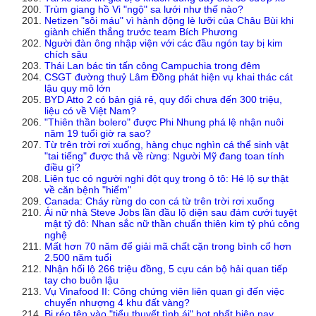
Trùm giang hồ Vi "ngộ" sa lưới như thế nào?
Netizen "sôi máu" vì hành động lè lưỡi của Châu Bùi khi
giành chiến thắng trước team Bích Phương
Người đàn ông nhập viện với các đầu ngón tay bị kim
chích sâu
Thái Lan bác tin tấn công Campuchia trong đêm
CSGT đường thuỷ Lâm Đồng phát hiện vụ khai thác cát
lậu quy mô lớn
BYD Atto 2 có bản giá rẻ, quy đổi chưa đến 300 triệu,
liệu có về Việt Nam?
"Thiên thần bolero" được Phi Nhung phá lệ nhận nuôi
năm 19 tuổi giờ ra sao?
Từ trên trời rơi xuống, hàng chục nghìn cá thể sinh vật
"tai tiếng" được thả về rừng: Người Mỹ đang toan tính
điều gì?
Liên tục có người nghi đột quỵ trong ô tô: Hé lộ sự thật
về căn bệnh "hiểm"
Canada: Cháy rừng do con cá từ trên trời rơi xuống
Ái nữ nhà Steve Jobs lần đầu lộ diện sau đám cưới tuyệt
mật tỷ đô: Nhan sắc nữ thần chuẩn thiên kim tỷ phú công
nghệ
Mất hơn 70 năm để giải mã chất cặn trong bình cổ hơn
2.500 năm tuổi
Nhận hối lộ 266 triệu đồng, 5 cựu cán bộ hải quan tiếp
tay cho buôn lậu
Vụ Vinafood II: Công chứng viên liên quan gì đến việc
chuyển nhượng 4 khu đất vàng?
Bị réo tên vào "tiểu thuyết tình ái" hot nhất hiện nay,