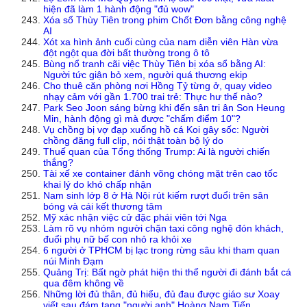
hiện đã làm 1 hành động "đủ wow"
Xóa sổ Thùy Tiên trong phim Chốt Đơn bằng công nghệ
AI
Xót xa hình ảnh cuối cùng của nam diễn viên Hàn vừa
đột ngột qua đời bất thường trong ô tô
Bùng nổ tranh cãi việc Thùy Tiên bị xóa sổ bằng AI:
Người tức giận bỏ xem, người quá thương ekip
Cho thuê căn phòng nơi Hồng Tỷ từng ở, quay video
nhạy cảm với gần 1.700 trai trẻ: Thực hư thế nào?
Park Seo Joon sáng bừng khi đến sân tri ân Son Heung
Min, hành động gì mà được "chấm điểm 10"?
Vụ chồng bị vợ đạp xuống hồ cá Koi gây sốc: Người
chồng đăng full clip, nói thật toàn bộ lý do
Thuế quan của Tổng thống Trump: Ai là người chiến
thắng?
Tài xế xe container đánh võng chóng mặt trên cao tốc
khai lý do khó chấp nhận
Nam sinh lớp 8 ở Hà Nội rút kiếm rượt đuổi trên sân
bóng và cái kết thương tâm
Mỹ xác nhận việc cử đặc phái viên tới Nga
Làm rõ vụ nhóm người chặn taxi công nghệ đón khách,
đuổi phụ nữ bế con nhỏ ra khỏi xe
6 người ở TPHCM bị lạc trong rừng sâu khi tham quan
núi Minh Đạm
Quảng Trị: Bất ngờ phát hiện thi thể người đi đánh bắt cá
qua đêm không về
Những lời đủ thân, đủ hiểu, đủ đau được giáo sư Xoay
viết sau đám tang "người anh" Hoàng Nam Tiến