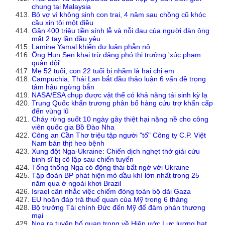
chung tại Malaysia
Bỏ vợ vì không sinh con trai, 4 năm sau chồng cũ khóc
cầu xin tôi một điều
Gần 400 triệu tiền sính lễ và nỗi đau của người đàn ông
mất 2 tay lần đầu yêu
Lamine Yamal khiến dư luận phẫn nộ
Ông Hun Sen khai trừ đảng phó thị trưởng 'xúc phạm
quân đội'
Mẹ 52 tuổi, con 22 tuổi bị nhầm là hai chị em
Campuchia, Thái Lan bắt đầu thảo luận 6 vấn đề trọng
tâm hậu ngừng bắn
NASA/ESA chụp được vật thể có khả năng tái sinh kỳ lạ
Trung Quốc khẩn trương phân bổ hàng cứu trợ khẩn cấp
đến vùng lũ
Cháy rừng suốt 10 ngày gây thiệt hại nặng nề cho công
viên quốc gia Bồ Đào Nha
Công an Cần Thơ triệu tập người "tố" Công ty C.P. Việt
Nam bán thịt heo bệnh
Xung đột Nga-Ukraine: Chiến dịch nghẹt thở giải cứu
binh sĩ bị cô lập sau chiến tuyến
Tổng thống Nga có động thái bất ngờ với Ukraine
Tập đoàn BP phát hiện mỏ dầu khí lớn nhất trong 25
năm qua ở ngoài khơi Brazil
Israel cân nhắc việc chiếm đóng toàn bộ dải Gaza
EU hoãn đáp trả thuế quan của Mỹ trong 6 tháng
Bộ trưởng Tài chính Đức đến Mỹ để đàm phán thương
mại
Nga ra tuyên bố quan trọng về Hiệp ước Lực lượng hạt