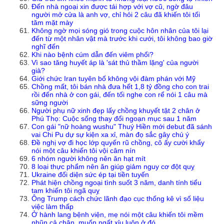
Đến nhà ngoại xin được tái hợp với vợ cũ, ngờ đâu
người mở cửa là anh vợ, chỉ hỏi 2 câu đã khiến tôi tối
tăm mặt mày
Không ngờ mọi sóng gió trong cuộc hôn nhân của tôi lại
đến từ một nhân vật mà trước khi cưới, tôi không bao giờ
nghĩ đến
Khi nào bệnh cúm dẫn đến viêm phổi?
Vì sao tăng huyết áp là 'sát thủ thầm lặng' của người
già?
Giới chức Iran tuyên bố không vội đàm phán với Mỹ
Chồng mất, tôi bán nhà đưa hết 1,8 tỷ đồng cho con trai
rồi đến nhà ở con gái, đến tối nghe con rể nói 1 câu mà
sững người
Người phụ nữ xinh đẹp lấy chồng khuyết tật 2 chân ở
Phú Thọ: Cuộc sống thay đổi ngoạn mục sau 1 năm
Con gái "nữ hoàng wushu" Thuý Hiền mới debut đã sánh
vai Chi Pu dự sự kiện xa xỉ, màn đọ sắc gây chú ý
Đề nghị vợ đi học lớp quyến rũ chồng, cô ấy cười khẩy
nói một câu khiến tôi vội câm nín
6 nhóm người không nên ăn hạt mít
8 loại thực phẩm nên ăn giúp giảm nguy cơ đột quỵ
Ukraine đối diện sức ép tại tiền tuyến
Phát hiện chồng ngoại tình suốt 3 năm, danh tính tiểu
tam khiến tôi ngã quỵ
Ông Trump cách chức lãnh đạo cục thống kê vì số liệu
việc làm thấp
Ở hành lang bệnh viện, mẹ nói một câu khiến tôi mềm
nhũn cả chân, muốn ngất xỉu luôn ở đó