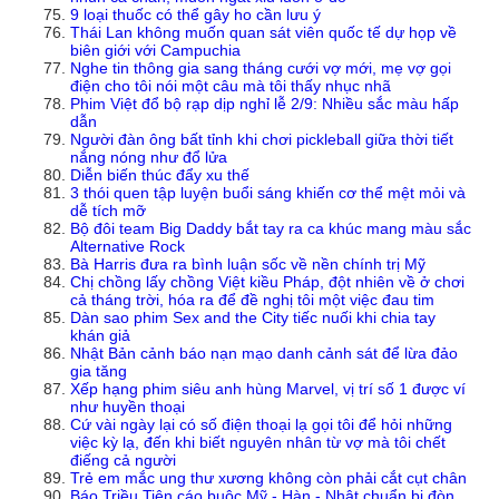
9 loại thuốc có thể gây ho cần lưu ý
Thái Lan không muốn quan sát viên quốc tế dự họp về
biên giới với Campuchia
Nghe tin thông gia sang tháng cưới vợ mới, mẹ vợ gọi
điện cho tôi nói một câu mà tôi thấy nhục nhã
Phim Việt đổ bộ rạp dịp nghỉ lễ 2/9: Nhiều sắc màu hấp
dẫn
Người đàn ông bất tỉnh khi chơi pickleball giữa thời tiết
nắng nóng như đổ lửa
Diễn biến thúc đẩy xu thế
3 thói quen tập luyện buổi sáng khiến cơ thể mệt mỏi và
dễ tích mỡ
Bộ đôi team Big Daddy bắt tay ra ca khúc mang màu sắc
Alternative Rock
Bà Harris đưa ra bình luận sốc về nền chính trị Mỹ
Chị chồng lấy chồng Việt kiều Pháp, đột nhiên về ở chơi
cả tháng trời, hóa ra để đề nghị tôi một việc đau tim
Dàn sao phim Sex and the City tiếc nuối khi chia tay
khán giả
Nhật Bản cảnh báo nạn mạo danh cảnh sát để lừa đảo
gia tăng
Xếp hạng phim siêu anh hùng Marvel, vị trí số 1 được ví
như huyền thoại
Cứ vài ngày lại có số điện thoại lạ gọi tôi để hỏi những
việc kỳ lạ, đến khi biết nguyên nhân từ vợ mà tôi chết
điếng cả người
Trẻ em mắc ung thư xương không còn phải cắt cụt chân
Báo Triều Tiên cáo buộc Mỹ - Hàn - Nhật chuẩn bị đòn