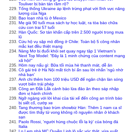
Touliver bị bàn tán rầm rộ?
Tổng thống Ukraine áp lệnh trừng phạt với lĩnh vực năng
lượng của Nga
Bạo loạn nhà tù ở Mexico
Mẹ già 90 tuổi mua sách tự học luật, ra tòa bào chữa
cứu con trai 57 tuổi
Hàn Quốc: Sơ tán khẩn cấp trên 2.500 người trong mưa
lũ
Cứu hộ vụ sập mỏ đồng ở Chile: Toàn bộ 5 công nhân
mắc kẹt đều thiệt mạng
Nàng Mơ bị đuổi khỏi set quay ngay tập 1 Vietnam's
Next Top Model: "Đây là 1 minh chứng của content mạng
xã hội!"
Hôm nay nấu gì: Bữa tối mùa hè thanh mát, dễ ăn
Cô gái trẻ ở Hà Nội mất tích bí ẩn sau lời nhắn 'ngủ nhờ
nhà bạn'
Anh chi thêm hơn 100 triệu USD để ngăn chặn làn sóng
vượt biên trái phép
Công an Đắk Lắk cảnh báo lừa đảo ăn theo sáp nhập
đơn vị hành chính
Ngỡ ngàng với lời khai của tài xế đến công an trình báo
bị siết cổ, cướp xe
Tang thương bao trùm showbiz Hàn: Thêm 1 nam ca sĩ
được tìm thấy tử vong không rõ nguyên nhân ở khách
sạn
Paolo Rossi, 'người hùng chuộc lỗi lạ kỳ' của bóng đá
Italia
Lọ Lem nhà MC Quyền Linh lộ sắc vóc thật, vừa xuất