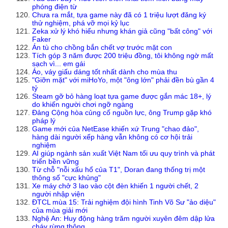
phóng điện từ
Chưa ra mắt, tựa game này đã có 1 triệu lượt đăng ký
thử nghiệm, phá vỡ mọi kỷ lục
Zeka xử lý khó hiểu nhưng khán giả cũng "bất công" với
Faker
Án tù cho chồng bắn chết vợ trước mặt con
Tích góp 3 năm được 200 triệu đồng, tôi không ngờ mất
sạch vì... em gái
Áo, váy giấu dáng tốt nhất dành cho mùa thu
"Giỡn mặt" với miHoYo, một "ông lớn" phải đền bù gần 4
tỷ
Steam gỡ bỏ hàng loạt tựa game được gắn mác 18+, lý
do khiến người chơi ngỡ ngàng
Đảng Cộng hòa củng cố nguồn lực, ông Trump gặp khó
pháp lý
Game mới của NetEase khiến xứ Trung "chao đảo",
hàng dài người xếp hàng vẫn không có cơ hội trải
nghiệm
AI giúp ngành sản xuất Việt Nam tối ưu quy trình và phát
triển bền vững
Từ chỗ "nỗi xấu hổ của T1", Doran đang thống trị một
thông số "cực khủng"
Xe máy chở 3 lao vào cột đèn khiến 1 người chết, 2
người nhập viện
ĐTCL mùa 15: Trải nghiệm đội hình Tinh Võ Sư "ảo diệu"
của mùa giải mới
Nghệ An: Huy động hàng trăm người xuyên đêm dập lửa
cháy rừng thông