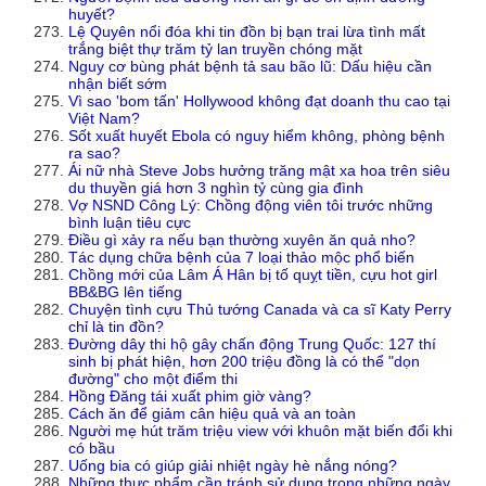
huyết?
Lệ Quyên nổi đóa khi tin đồn bị bạn trai lừa tình mất
trắng biệt thự trăm tỷ lan truyền chóng mặt
Nguy cơ bùng phát bệnh tả sau bão lũ: Dấu hiệu cần
nhận biết sớm
Vì sao 'bom tấn' Hollywood không đạt doanh thu cao tại
Việt Nam?
Sốt xuất huyết Ebola có nguy hiểm không, phòng bệnh
ra sao?
Ái nữ nhà Steve Jobs hưởng trăng mật xa hoa trên siêu
du thuyền giá hơn 3 nghìn tỷ cùng gia đình
Vợ NSND Công Lý: Chồng động viên tôi trước những
bình luận tiêu cực
Điều gì xảy ra nếu bạn thường xuyên ăn quả nho?
Tác dụng chữa bệnh của 7 loại thảo mộc phổ biến
Chồng mới của Lâm Á Hân bị tố quỵt tiền, cựu hot girl
BB&BG lên tiếng
Chuyện tình cựu Thủ tướng Canada và ca sĩ Katy Perry
chỉ là tin đồn?
Đường dây thi hộ gây chấn động Trung Quốc: 127 thí
sinh bị phát hiện, hơn 200 triệu đồng là có thể "dọn
đường" cho một điểm thi
Hồng Đăng tái xuất phim giờ vàng?
Cách ăn để giảm cân hiệu quả và an toàn
Người mẹ hút trăm triệu view với khuôn mặt biến đổi khi
có bầu
Uống bia có giúp giải nhiệt ngày hè nắng nóng?
Những thực phẩm cần tránh sử dụng trong những ngày