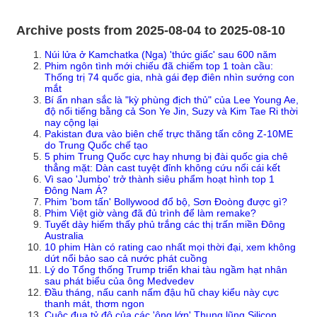
Archive posts from 2025-08-04 to 2025-08-10
Núi lửa ở Kamchatka (Nga) 'thức giấc' sau 600 năm
Phim ngôn tình mới chiếu đã chiếm top 1 toàn cầu:
Thống trị 74 quốc gia, nhà gái đẹp điên nhìn sướng con
mắt
Bí ẩn nhan sắc là "kỳ phùng địch thủ" của Lee Young Ae,
độ nổi tiếng bằng cả Son Ye Jin, Suzy và Kim Tae Ri thời
nay cộng lại
Pakistan đưa vào biên chế trực thăng tấn công Z-10ME
do Trung Quốc chế tạo
5 phim Trung Quốc cực hay nhưng bị đài quốc gia chê
thẳng mặt: Dàn cast tuyệt đỉnh không cứu nổi cái kết
Vì sao 'Jumbo' trở thành siêu phẩm hoạt hình top 1
Đông Nam Á?
Phim 'bom tấn' Bollywood đổ bộ, Sơn Đoòng được gì?
Phim Việt giờ vàng đã đủ trình để làm remake?
Tuyết dày hiếm thấy phủ trắng các thị trấn miền Đông
Australia
10 phim Hàn có rating cao nhất mọi thời đại, xem không
dứt nổi bảo sao cả nước phát cuồng
Lý do Tổng thống Trump triển khai tàu ngầm hạt nhân
sau phát biểu của ông Medvedev
Đầu tháng, nấu canh nấm đậu hũ chay kiểu này cực
thanh mát, thơm ngon
Cuộc đua tỷ đô của các 'ông lớn' Thung lũng Silicon