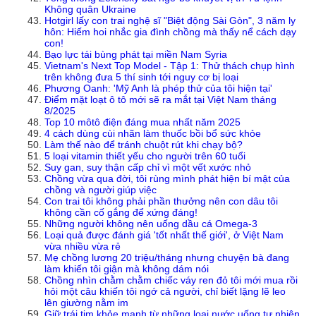
Không quân Ukraine
Hotgirl lấy con trai nghệ sĩ "Biệt động Sài Gòn", 3 năm ly
hôn: Hiếm hoi nhắc gia đình chồng mà thấy nể cách dạy
con!
Bạo lực tái bùng phát tại miền Nam Syria
Vietnam's Next Top Model - Tập 1: Thử thách chụp hình
trên không đưa 5 thí sinh tới nguy cơ bị loại
Phương Oanh: 'Mỹ Anh là phép thử của tôi hiện tại'
Điểm mặt loạt ô tô mới sẽ ra mắt tại Việt Nam tháng
8/2025
Top 10 môtô điện đáng mua nhất năm 2025
4 cách dùng cùi nhãn làm thuốc bồi bổ sức khỏe
Làm thế nào để tránh chuột rút khi chạy bộ?
5 loại vitamin thiết yếu cho người trên 60 tuổi
Suy gan, suy thận cấp chỉ vì một vết xước nhỏ
Chồng vừa qua đời, tôi rùng mình phát hiện bí mật của
chồng và người giúp việc
Con trai tôi không phải phần thưởng nên con dâu tôi
không cần cố gắng để xứng đáng!
Những người không nên uống dầu cá Omega-3
Loại quả được đánh giá 'tốt nhất thế giới', ở Việt Nam
vừa nhiều vừa rẻ
Mẹ chồng lương 20 triệu/tháng nhưng chuyện bà đang
làm khiến tôi giận mà không dám nói
Chồng nhìn chằm chằm chiếc váy ren đỏ tôi mới mua rồi
hỏi một câu khiến tôi ngớ cả người, chỉ biết lặng lẽ leo
lên giường nằm im
Giữ trái tim khỏe mạnh từ những loại nước uống tự nhiên