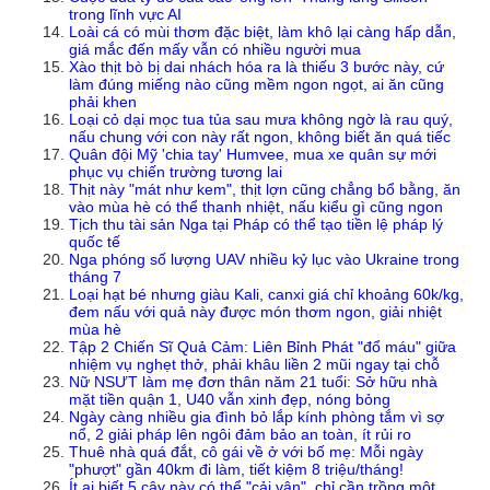
trong lĩnh vực AI
Loài cá có mùi thơm đặc biệt, làm khô lại càng hấp dẫn,
giá mắc đến mấy vẫn có nhiều người mua
Xào thịt bò bị dai nhách hóa ra là thiếu 3 bước này, cứ
làm đúng miếng nào cũng mềm ngon ngọt, ai ăn cũng
phải khen
Loại cỏ dại mọc tua tủa sau mưa không ngờ là rau quý,
nấu chung với con này rất ngon, không biết ăn quá tiếc
Quân đội Mỹ 'chia tay' Humvee, mua xe quân sự mới
phục vụ chiến trường tương lai
Thịt này "mát như kem", thịt lợn cũng chẳng bổ bằng, ăn
vào mùa hè có thể thanh nhiệt, nấu kiểu gì cũng ngon
Tịch thu tài sản Nga tại Pháp có thể tạo tiền lệ pháp lý
quốc tế
Nga phóng số lượng UAV nhiều kỷ lục vào Ukraine trong
tháng 7
Loại hạt bé nhưng giàu Kali, canxi giá chỉ khoảng 60k/kg,
đem nấu với quả này được món thơm ngon, giải nhiệt
mùa hè
Tập 2 Chiến Sĩ Quả Cảm: Liên Bỉnh Phát "đổ máu" giữa
nhiệm vụ nghẹt thở, phải khâu liền 2 mũi ngay tại chỗ
Nữ NSƯT làm mẹ đơn thân năm 21 tuổi: Sở hữu nhà
mặt tiền quận 1, U40 vẫn xinh đẹp, nóng bỏng
Ngày càng nhiều gia đình bỏ lắp kính phòng tắm vì sợ
nổ, 2 giải pháp lên ngôi đảm bảo an toàn, ít rủi ro
Thuê nhà quá đắt, cô gái về ở với bố mẹ: Mỗi ngày
"phượt" gần 40km đi làm, tiết kiệm 8 triệu/tháng!
Ít ai biết 5 cây này có thể "cải vận", chỉ cần trồng một