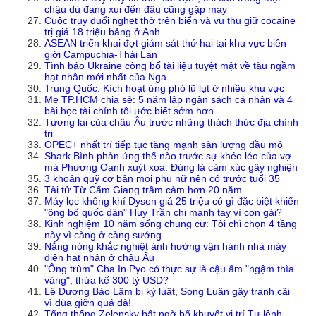
chậu dù đang xui đến đâu cũng gặp may
Cuộc truy đuổi nghẹt thở trên biển và vụ thu giữ cocaine
trị giá 18 triệu bảng ở Anh
ASEAN triển khai đợt giám sát thứ hai tại khu vực biên
giới Campuchia-Thái Lan
Tình báo Ukraine công bố tài liệu tuyệt mật về tàu ngầm
hạt nhân mới nhất của Nga
Trung Quốc: Kích hoạt ứng phó lũ lụt ở nhiều khu vực
Mẹ TP.HCM chia sẻ: 5 năm lập ngân sách cá nhân và 4
bài học tài chính tôi ước biết sớm hơn
Tương lai của châu Âu trước những thách thức địa chính
trị
OPEC+ nhất trí tiếp tục tăng mạnh sản lượng dầu mỏ
Shark Bình phản ứng thế nào trước sự khéo léo của vợ
mà Phương Oanh xuýt xoa: Đúng là cảm xúc gây nghiện
3 khoản quỹ cơ bản mọi phụ nữ nên có trước tuổi 35
Tài tử Từ Cẩm Giang trầm cảm hơn 20 năm
Máy lọc không khí Dyson giá 25 triệu có gì đặc biệt khiến
"ông bố quốc dân" Huy Trần chi mạnh tay vì con gái?
Kinh nghiệm 10 năm sống chung cư: Tôi chỉ chọn 4 tầng
này vì càng ở càng sướng
Nắng nóng khắc nghiệt ảnh hưởng vận hành nhà máy
điện hạt nhân ở châu Âu
"Ông trùm" Cha In Pyo có thực sự là cậu ấm "ngậm thìa
vàng", thừa kế 300 tỷ USD?
Lê Dương Bảo Lâm bị kỷ luật, Song Luân gây tranh cãi
vì đùa giỡn quá đà!
Tổng thống Zelensky bất ngờ bổ khuyết vị trí Tư lệnh