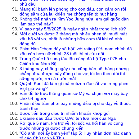
phủ đầu
Mang túi bánh lên phòng cho con dâu, con cảm ơn rồi
đóng sầm cửa lại khiến mẹ chồng tẽn tò hụt hẫng
Không thể nhận ra Kim Yoo Jung nữa, em gái quốc dân
làm sao thế này?
Vì sao ngày 5/8/2025 là ngày ngắn nhất trong lịch sử?
Mới cưới vợ được 3 tháng mà nhiều phen tôi muối mặt
xấu hổ với vợ, nhất là những bữa cơm tối khi cả nhà
đông đủ
Phim Hàn "chạm đáy xã hội" với rating 0%, nam chính đã
xấu còn hơn nữ chính 23 tuổi thì ai cứu nổi
Trung Quốc bổ sung tàu tấn công đổ bộ Type 075 cho
Chiến khu Nam Bộ
3 tháng nay, chồng ngày nào cũng bán hết hàng nhưng
chẳng đưa được mấy đồng cho vợ, tôi lén theo dõi thì
sững người, rơi cả nước mắt
Quỳnh Kool đã làm gì mà netizen đòi cắt vai trong phim
Việt giờ vàng?
Vấn đề từ trực thăng quân sự Mỹ va chạm với máy bay
chở 64 người
Phiên điều trần phơi bày những điều bị che đậy về thuốc
tránh thai
Bước tiến trong điều trị nhiễm khuẩn khớp gối
Ukraine đau đầu trước UAV, tên lửa mới của Nga
Rời quê 5 năm, khi trở về, tôi sốc và hối hận vô cùng
trước những gì được chứng kiến
"Có anh, nơi ấy bình yên" tập 5: Huy nhận đơn nặc danh
tố cáo Chủ tịch xã Thứ