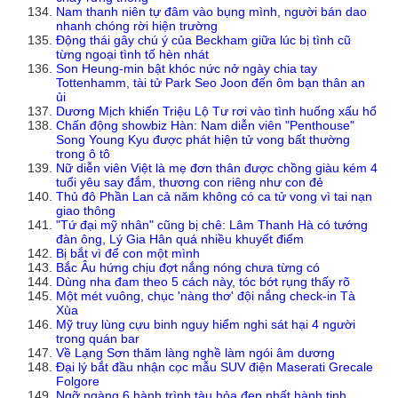
Nam thanh niên tự đâm vào bụng mình, người bán dao
nhanh chóng rời hiện trường
Động thái gây chú ý của Beckham giữa lúc bị tình cũ
từng ngoại tình tố hèn nhát
Son Heung-min bật khóc nức nở ngày chia tay
Tottenhamm, tài tử Park Seo Joon đến ôm bạn thân an
ủi
Dương Mịch khiến Triệu Lộ Tư rơi vào tình huống xấu hổ
Chấn động showbiz Hàn: Nam diễn viên "Penthouse"
Song Young Kyu được phát hiện tử vong bất thường
trong ô tô
Nữ diễn viên Việt là mẹ đơn thân được chồng giàu kém 4
tuổi yêu say đắm, thương con riêng như con đẻ
Thủ đô Phần Lan cả năm không có ca tử vong vì tai nạn
giao thông
"Tứ đại mỹ nhân" cũng bị chê: Lâm Thanh Hà có tướng
đàn ông, Lý Gia Hân quá nhiều khuyết điểm
Bị bắt vì để con một mình
Bắc Âu hứng chịu đợt nắng nóng chưa từng có
Dùng nha đam theo 5 cách này, tóc bớt rụng thấy rõ
Một mét vuông, chục 'nàng thơ' đội nắng check-in Tà
Xùa
Mỹ truy lùng cựu binh nguy hiểm nghi sát hại 4 người
trong quán bar
Về Lạng Sơn thăm làng nghề làm ngói âm dương
Đại lý bắt đầu nhận cọc mẫu SUV điện Maserati Grecale
Folgore
Ngỡ ngàng 6 hành trình tàu hỏa đẹp nhất hành tinh