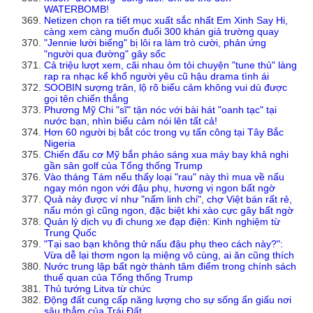
WATERBOMB!
Netizen chọn ra tiết mục xuất sắc nhất Em Xinh Say Hi,
càng xem càng muốn đuổi 300 khán giả trường quay
"Jennie lười biếng" bị lôi ra làm trò cười, phản ứng
"người qua đường" gây sốc
Cả triệu lượt xem, cãi nhau ỏm tỏi chuyện "tune thủ" làng
rap ra nhạc kể khổ người yêu cũ hậu drama tình ái
SOOBIN sượng trân, lộ rõ biểu cảm không vui dù được
gọi tên chiến thắng
Phương Mỹ Chi "sĩ" tận nóc với bài hát "oanh tạc" tại
nước bạn, nhìn biểu cảm nói lên tất cả!
Hơn 60 người bị bắt cóc trong vụ tấn công tại Tây Bắc
Nigeria
Chiến đấu cơ Mỹ bắn pháo sáng xua máy bay khả nghi
gần sân golf của Tổng thống Trump
Vào tháng Tám nếu thấy loại "rau" này thì mua về nấu
ngay món ngon với đậu phụ, hương vị ngon bất ngờ
Quả này được ví như "nấm linh chi", chợ Việt bán rất rẻ,
nấu món gì cũng ngon, đặc biệt khi xào cực gây bất ngờ
Quản lý dịch vụ đi chung xe đạp điện: Kinh nghiệm từ
Trung Quốc
"Tại sao bạn không thử nấu đậu phụ theo cách này?":
Vừa dễ lại thơm ngon lạ miệng vô cùng, ai ăn cũng thích
Nước trung lập bất ngờ thành tâm điểm trong chính sách
thuế quan của Tổng thống Trump
Thủ tướng Litva từ chức
Động đất cung cấp năng lượng cho sự sống ẩn giấu nơi
sâu thẳm của Trái Đất