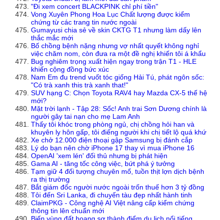
"Đi xem concert BLACKPINK chỉ phí tiền"
Vong Xuyên Phong Hoa Lục Chất lượng được kiểm
chứng từ các trang tin nước ngoài
Gumayusi chia sẻ về skin CKTG T1 nhưng làm dấy lên
thắc mắc mới
Bố chồng bệnh nặng nhưng vợ nhất quyết không nghỉ
việc chăm nom, còn đưa ra một đề nghị khiến tôi á khẩu
Bug nghiêm trọng xuất hiện ngay trong trận T1 - HLE
khiến cộng đồng bức xúc
Nam Em đu trend vuốt tóc giống Hải Tú, phát ngôn sốc:
"Có trà xanh this trà xanh that!"
SUV hạng C: Chọn Toyota RAV4 hay Mazda CX-5 thế hệ
mới?
Mặt trời lạnh - Tập 28: Sốc! Anh trai Sơn Dương chính là
người gây tai nạn cho mẹ Lam Anh
Thấy tôi khóc trong phòng ngủ, chị chồng hỏi han và
khuyên ly hôn gấp, tôi điếng người khi chị tiết lộ quá khứ
Xe chở 12.000 điện thoại gập Samsung bị đánh cắp
Lý do bạn nên chờ iPhone 17 thay vì mua iPhone 16
OpenAI 'xem lén' đối thủ nhưng bị phát hiện
Gama AI - tăng tốc công việc, bứt phá ý tưởng
Tạm giữ 4 đối tượng chuyên mổ, tuồn thịt lợn dịch bệnh
ra thị trường
Bắt giám đốc người nước ngoài trốn thuế hơn 3 tỷ đồng
Tôi đến Sri Lanka, đi chuyến tàu đẹp nhất hành tinh
ClaimPKG - Công nghệ AI Việt nâng cấp kiểm chứng
thông tin lên chuẩn mới
Biến vùng đất hoang sơ thành điểm du lịch nổi tiếng