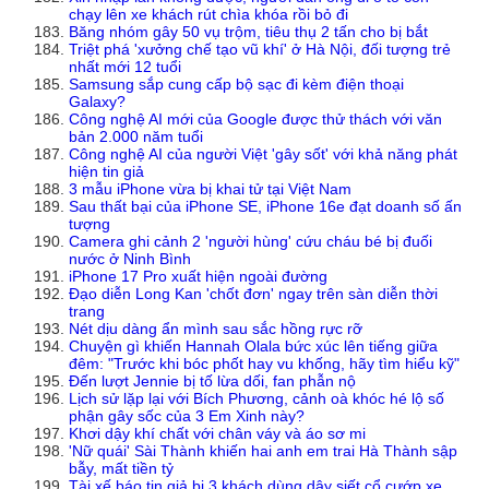
chạy lên xe khách rút chìa khóa rồi bỏ đi
Băng nhóm gây 50 vụ trộm, tiêu thụ 2 tấn cho bị bắt
Triệt phá 'xưởng chế tạo vũ khí' ở Hà Nội, đối tượng trẻ
nhất mới 12 tuổi
Samsung sắp cung cấp bộ sạc đi kèm điện thoại
Galaxy?
Công nghệ AI mới của Google được thử thách với văn
bản 2.000 năm tuổi
Công nghệ AI của người Việt 'gây sốt' với khả năng phát
hiện tin giả
3 mẫu iPhone vừa bị khai tử tại Việt Nam
Sau thất bại của iPhone SE, iPhone 16e đạt doanh số ấn
tượng
Camera ghi cảnh 2 'người hùng' cứu cháu bé bị đuối
nước ở Ninh Bình
iPhone 17 Pro xuất hiện ngoài đường
Đạo diễn Long Kan 'chốt đơn' ngay trên sàn diễn thời
trang
Nét dịu dàng ẩn mình sau sắc hồng rực rỡ
Chuyện gì khiến Hannah Olala bức xúc lên tiếng giữa
đêm: "Trước khi bóc phốt hay vu khống, hãy tìm hiểu kỹ"
Đến lượt Jennie bị tố lừa dối, fan phẫn nộ
Lịch sử lặp lại với Bích Phương, cảnh oà khóc hé lộ số
phận gây sốc của 3 Em Xinh này?
Khơi dậy khí chất với chân váy và áo sơ mi
'Nữ quái' Sài Thành khiến hai anh em trai Hà Thành sập
bẫy, mất tiền tỷ
Tài xế báo tin giả bị 3 khách dùng dây siết cổ cướp xe