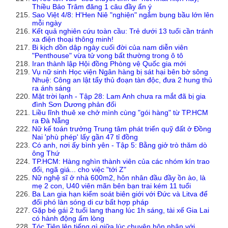
Thiều Bảo Trâm đăng 1 câu đầy ẩn ý
Sao Việt 4/8: H'Hen Niê "nghiện" ngắm bụng bầu lớn lên
mỗi ngày
Kết quả nghiên cứu toàn cầu: Trẻ dưới 13 tuổi cần tránh
xa điện thoại thông minh!
Bi kịch dồn dập ngày cuối đời của nam diễn viên
"Penthouse" vừa tử vong bất thường trong ô tô
Iran thành lập Hội đồng Phòng vệ Quốc gia mới
Vụ nữ sinh Học viện Ngân hàng bị sát hại bên bờ sông
Nhuệ: Công an lật tẩy thủ đoạn tàn độc, đưa 2 hung thủ
ra ánh sáng
Mặt trời lạnh - Tập 28: Lam Anh chưa ra mắt đã bị gia
đình Sơn Dương phản đối
Liều lĩnh thuê xe chở mình cùng "gói hàng" từ TP.HCM
ra Đà Nẵng
Nữ kế toán trưởng Trung tâm phát triển quỹ đất ở Đồng
Nai 'phù phép' lấy gần 47 tỉ đồng
Có anh, nơi ấy bình yên - Tập 5: Bằng giở trò thăm dò
ông Thứ
TP.HCM: Hàng nghìn thành viên của các nhóm kín trao
đổi, ngã giá... cho việc "tới Z"
Nữ nghệ sĩ ở nhà 600m2, hôn nhân đầu đầy ồn ào, là
mẹ 2 con, U40 viên mãn bên bạn trai kém 11 tuổi
Ba Lan gia hạn kiểm soát biên giới với Đức và Litva để
đối phó làn sóng di cư bất hợp pháp
Gặp bé gái 2 tuổi lang thang lúc 1h sáng, tài xế Gia Lai
có hành động ấm lòng
Tóc Tiên lên tiếng gì giữa lúc chuyện hôn nhân với