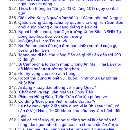
ngột, suy tim nặng
Thực hư thông tin "tăng 1 độ C, tăng 10% nguy cơ đột
quỵ"
Diễn viên Kaity Nguyễn 'sợ hãi' khi Wean hôn má Negav
Quốc vương Campuchia ủy quyền cho ông Hun Sen điều
phối quốc phòng giữa căng thẳng biên giới
Ngoại hình khác lạ của Cục trưởng Xuân Bắc, NSND Tự
Long háo hức đưa con đến trường
MC Quyền Linh: Tôi sai và...
Bà Paetongtarn đã nộp đơn bào chữa vụ rò rỉ cuộc gọi
với ông Hun Sen
'Mang mẹ đi bỏ' của Hồng Đào có gì để tiến gần tới 100
tỷ đồng?
Bị Campuchia tố thâm nhập Chong An Ma, Thái Lan nói
đã kiểm soát từ trước ngừng bắn
Hết hy vọng cho siêu anh hùng
Robot thú cưng AI biết vui, buồn, 'nịnh' chủ gây sốt tại
Nhật Bản
Ai đang khuấy đảo phòng vé Trung Quốc?
'Chốt đơn' ra rạp, vẫn nhận ra Thùy Tiên
Phim có Hồng Đào, Tuấn Trần đảo lộn phòng vé
Có đúng '80% phim Việt remake thất bại'?
Lá này canxi gấp 2 lần sữa được ví là "thứ rau vua", có
sẵn ở Việt Nam, 10.000đ/mớ xào nấu hay làm bánh đều
ngon
Loài cá có tên kỳ dị, nghe ai cũng sợ lại là đặc sản nổi
tiếng, dai ngon như thịt gà, có tiền chưa chắc ăn được
"Tại sao nấu đậu xanh nên kết hợp với 3 nguyên liệu