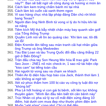
này?": Bạn sẽ bất ngờ về công dụng và hương vị món ăn
Cách làm kem trứng chấm bánh mì tại nhà
Cách làm bò cuốn cải xanh thơm ngon
Vì sao hàng chục nhà lập pháp đảng Dân chủ rời khỏi
bang Texas?
Người đàn ông Ninh Bình tử vong vì lý do hi hữu khi lái
xe nâng
Tiêm kích Mỹ thả bẫy nhiệt chặn máy bay quanh sân golf
của Tổng thống Trump
Quyền Linh nói về ồn ào quảng cáo: 'Khi làm sai, tôi đã
xin lỗi'
Điện Kremlin lên tiếng sau màn tranh cãi hạt nhân giữa
ông Trump và ông Medvedev
Tàu Đài Loan và tàu Trung Quốc đối đầu căng thẳng 22
giờ ở Biển Đông?
Trận đấu chia tay Son Heung Min hóa lễ trao giải: Park
Seo Joon - 2NE1 nô nức check-in, 1 sao nữ tái hiện clip
"kiss cam" tai tiếng toàn cầu
Hai người tử vong sau va chạm xe khách
Thiên An lộ diện hậu họp báo của Jack, thảnh thơi làm 1
việc không ai ngờ tới
Xét xử phúc thẩm hơn 100 bị cáo vụ công ty luật đòi nợ
"khủng bố"
Pha Lê hốt hoảng vì con gái bị bệnh, sốt liên tục không
thuyên giảm: "Mình lần đầu tiên biết tới căn bệnh này"
Trúc Nhân có pha xử lý sự cố mất điện xứng đáng 10
điểm, hát dưới cơn mưa đẹp như thước phim điện ảnh
Muốn "ướt sũng" cùng idol: Chỉ có thể đến