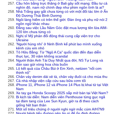
Cầu hôn bằng trực thăng ở Bali gây sốt mạng: Đầu tư cả
nghìn đô, nam nữ chính đẹp như phim ngôn tình là ai?
Nhà Trắng gay gắt chưa từng có với một đối tác lớn ở Ấn
Độ Dương Thái Bình Dương
Ngôi làng hiếm có trên thế giới: Đàn ông và phụ nữ nói 2
ngôn ngữ khác nhau
Đằng sau việc Lầu Năm Góc đặt mua lượng tên lửa AIM-
120 lớn chưa từng có
Nghị sĩ Mỹ phản đối động thái cung cấp viện trợ cho
Ukraine
'Người hùng nhí' ở Ninh Bình kể phút lao mình xuống
kênh cứu em nhỏ
Tô Hữu Bằng: Từ "Ngũ A Ca" quốc dân đến đạo diễn
thực lực, 30 năm không scandal
Người thân Anh Tài Duy Nhất qua đời, NS Tự Long và
dàn sao gửi vòng hoa chia buồn
Lộ kết quả của Châu Bùi ở Em Xinh, netizen "nổi cơn
thịnh nộ"
Chân váy denim dài xẻ tà, chân váy đuôi cá cho mùa thu
Cả nhà nhập viện cấp cứu sau bữa cơm tối
iPhone 11, iPhone 12 và iPhone 14 Plus bị khai tử tại Việt
Nam
Xe tay ga Honda Scoopy 2025 sắp mở bán tại Việt Nam?
Bi kịch tái diễn: Nam diễn viên Penthouse từng gục ngã
tại đám tang của Lee Sun Kyun, giờ ra đi theo cách
giống hệt bạn thân
Một số triệu chứng ở người nghi ngờ mắc cúm A/H7N9
Người bệnh tiểu đường nên ăn gì để ổn định đường