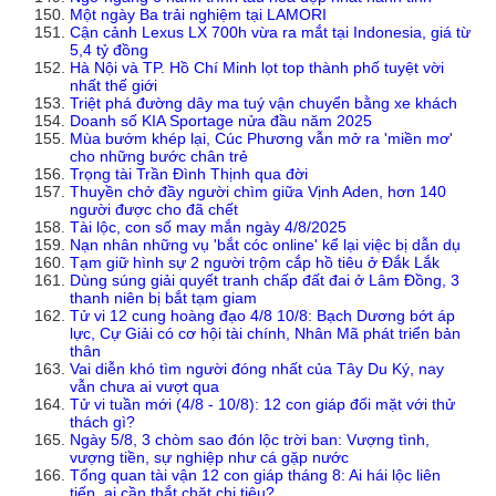
Một ngày Ba trải nghiệm tại LAMORI
Cận cảnh Lexus LX 700h vừa ra mắt tại Indonesia, giá từ
5,4 tỷ đồng
Hà Nội và TP. Hồ Chí Minh lọt top thành phố tuyệt vời
nhất thế giới
Triệt phá đường dây ma tuý vận chuyển bằng xe khách
Doanh số KIA Sportage nửa đầu năm 2025
Mùa bướm khép lại, Cúc Phương vẫn mở ra 'miền mơ'
cho những bước chân trẻ
Trọng tài Trần Đình Thịnh qua đời
Thuyền chở đầy người chìm giữa Vịnh Aden, hơn 140
người được cho đã chết
Tài lộc, con số may mắn ngày 4/8/2025
Nạn nhân những vụ 'bắt cóc online' kể lại việc bị dẫn dụ
Tạm giữ hình sự 2 người trộm cắp hồ tiêu ở Đắk Lắk
Dùng súng giải quyết tranh chấp đất đai ở Lâm Đồng, 3
thanh niên bị bắt tạm giam
Tử vi 12 cung hoàng đạo 4/8 10/8: Bạch Dương bớt áp
lực, Cự Giải có cơ hội tài chính, Nhân Mã phát triển bản
thân
Vai diễn khó tìm người đóng nhất của Tây Du Ký, nay
vẫn chưa ai vượt qua
Tử vi tuần mới (4/8 - 10/8): 12 con giáp đối mặt với thử
thách gì?
Ngày 5/8, 3 chòm sao đón lộc trời ban: Vượng tình,
vượng tiền, sự nghiệp như cá gặp nước
Tổng quan tài vận 12 con giáp tháng 8: Ai hái lộc liên
tiếp, ai cần thắt chặt chi tiêu?