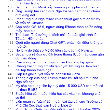
nhân tầm trung
Bạn thân Elon Musk sắp soán ngôi tỷ phú số 1 thế giới
Ông Trump tìm cách đưa Nga tới bàn đàm phán chấm
dứt xung đột
Phản ứng của Nga trước chiến thuật gây sức ép từ Mỹ
về vấn đề Ukraine
Cập nhật iOS 18.6, người dùng iPhone than phiền nóng
máy, hao pin
Thái Lan: Thủ tướng bị đình chỉ nộp bản giải trình lên
Tòa án Hiến pháp
Quét não người dùng Chat GPT, phát hiện điều không ai
ngờ tới
Hé lộ lý do thật sự Mỹ đổ tiền vào dầu mỏ Pakistan
Sedan giá rẻ đua ưu đãi trong tháng 8, có mẫu giảm gần
80 triệu đồng
Cứu sống bệnh nhân ngừng tim khi đang tập gym
Chàng trai ngừng tim khi tập gym: Những sai lầm biến
bài tập thành thảm họa
Gấp rút giải quyết vấn đề con tin tại Gaza
Thông điệp của ông Trump trước khi 'tối hậu thư' cho
Nga hết hạn
Mỹ sắp áp dụng tiền ký quỹ đến 15.000 USD cho một số
thị thực B1/B2
8 dấu hiệu cảnh báo thiếu hụt các vitamin, khoáng chất
cụ thể
Liên quan vụ "gặm" tiền hoán cải tàu cá, cựu Trưởng và
Phó Chi Cục thuỷ sản Huế bị khởi tố
Phim Trung Quốc hay đến nỗi lập kỷ lục phá đảo 2025: