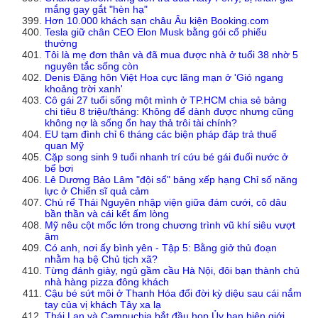
mắng gay gắt "hèn hạ"
Hơn 10.000 khách sạn châu Âu kiện Booking.com
Tesla giữ chân CEO Elon Musk bằng gói cổ phiếu
thưởng
Tôi là mẹ đơn thân và đã mua được nhà ở tuổi 38 nhờ 5
nguyên tắc sống còn
Denis Đặng hôn Việt Hoa cực lãng mạn ở 'Gió ngang
khoảng trời xanh'
Cô gái 27 tuổi sống một mình ở TP.HCM chia sẻ bảng
chi tiêu 8 triệu/tháng: Không để dành được nhưng cũng
không nợ là sống ổn hay thả trôi tài chính?
EU tạm đình chỉ 6 tháng các biện pháp đáp trả thuế
quan Mỹ
Cặp song sinh 9 tuổi nhanh trí cứu bé gái đuối nước ở
bể bơi
Lê Dương Bảo Lâm "đội sổ" bảng xếp hạng Chỉ số năng
lực ở Chiến sĩ quả cảm
Chú rể Thái Nguyên nhập viện giữa đám cưới, cô dâu
bần thần và cái kết ấm lòng
Mỹ nêu cột mốc lớn trong chương trình vũ khí siêu vượt
âm
Có anh, nơi ấy bình yên - Tập 5: Bằng giở thủ đoạn
nhằm hạ bệ Chủ tịch xã?
Từng đánh giày, ngủ gầm cầu Hà Nội, đôi bạn thành chủ
nhà hàng pizza đông khách
Cậu bé sứt môi ở Thanh Hóa đổi đời kỳ diệu sau cái nắm
tay của vị khách Tây xa lạ
Thái Lan và Campuchia bắt đầu họp Ủy ban biên giới